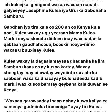
ah koleejka; gedigood waxaa waxaan nabad-
galyeeyey Josephine Kulea iyo Ururka Gabdhaha
Samburu.
Gabdhan iyo tira kale oo 200 ah oo Kenya kula
nool, Kulea waxay ugu yeeraan Mama Kulea.
Markii qoysaskoodu diideen inay wax badan la
qabtaan gabdhahooda, booskii hooyo-nimo
waxaa u buuxisay Kulea.
Kulea waxay la dagaalamaysaa dhaqanka ka jira
Samburu kaas oo ay kusoo kortay. Waxay
sheegtay inay bilowday weydiinta su’aalo ku
saabsan waxa ka dhacayay bulshadeeda kadib
markii wax kusoo baratay qeybaha kala duwan ee
Kenya.
“Waxaan garowsaday inaan nahay kuwa kaliya ee
sameeya gudniinka fircooniga,” ayay tiri Kulea.