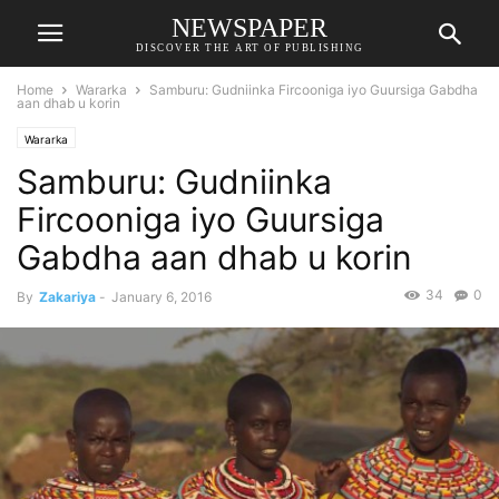
NEWSPAPER
DISCOVER THE ART OF PUBLISHING
Home
Wararka
Samburu: Gudniinka Fircooniga iyo Guursiga Gabdha
aan dhab u korin
Wararka
Samburu: Gudniinka
Fircooniga iyo Guursiga
Gabdha aan dhab u korin
34
0
By
Zakariya
-
January 6, 2016