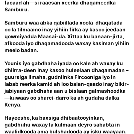
facaad ah—si raacsan xeerka dhaqameedka
Samburu.
Samburu waa abka qabiillada xoola-dhaqatada
oo la tilmaamo inay yihiin firka ay kasoo jeedaan
qowmiyadda Maasai-da. Xittaa ku banaan-jirta,
afkooda iyo dhaqamadooda waxay kasiman yihiin
meelo badan.
Younis iyo gabdhaha iyada oo kale ah waxay ku
dhiirra-deen inay kasoo huleelaan dhaqamadan –
guursiga ilmaha, gudniinka Fircooniga iyo in
labab reerka kamid ah loo balan-qaado inay bikir-
jabiyaan gabdhaha aan u bislaan galmashoodka
—kuwaas oo sharci-darro ka ah gudaha dalka
Kenya.
Hayeeshe, ka baxsiga dhibaatooyinkan,
gabdhuhu waxay la kulmaan deyro sababta in
waalidkooda ama bulshadooda ay isku waayaan.