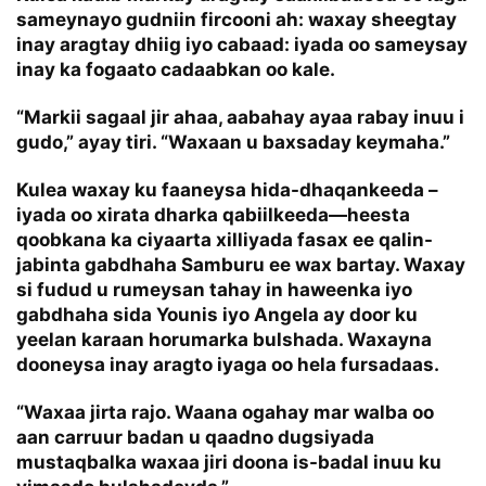
sameynayo gudniin fircooni ah: waxay sheegtay
inay aragtay dhiig iyo cabaad: iyada oo sameysay
inay ka fogaato cadaabkan oo kale.
“Markii sagaal jir ahaa, aabahay ayaa rabay inuu i
gudo,” ayay tiri. “Waxaan u baxsaday keymaha.”
Kulea waxay ku faaneysa hida-dhaqankeeda –
iyada oo xirata dharka qabiilkeeda—heesta
qoobkana ka ciyaarta xilliyada fasax ee qalin-
jabinta gabdhaha Samburu ee wax bartay. Waxay
si fudud u rumeysan tahay in haweenka iyo
gabdhaha sida Younis iyo Angela ay door ku
yeelan karaan horumarka bulshada. Waxayna
dooneysa inay aragto iyaga oo hela fursadaas.
“Waxaa jirta rajo. Waana ogahay mar walba oo
aan carruur badan u qaadno dugsiyada
mustaqbalka waxaa jiri doona is-badal inuu ku