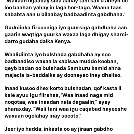
“Waxaan ogaaday sida aanay tani sax u aheyn oo
loo baahan yahay in laga hor-tago. Waana taas
sababta aan u bilaabay badbaadinta gabdhaha.”
Gudniinka fircooniga iyo guursiga gabdhaha aan
gaarin waqtiga guurka waxaa laga dhigay sharci-
darro gudaha dalka Kenya.
Waalidiinta iyo bulshada gabdhaha ay soo
badbaadiso waxaa la xabisaa muddo kooban,
qeyb badan oo bulshada Samburu kamid ahna
majecla is-baddalka ay dooneyso inay dhaliso.
Inaad kusoo dhex korto bulshadan, qof kasta il
kale ayuu igu fiirshaa, ‘Waa inaad naga mid
noqotaa, waa inaadan nala dagaalin,” ayay
sharaxday. “Wali tani waa igu caqabad hayeeshe
waxaan ogolahay inay socoto.”
Jeer iyo hadda, inkasta oo ay jiraan gabdho