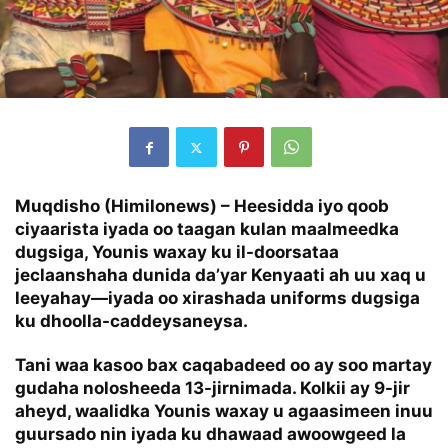
Muqdisho (Himilonews) – Heesidda iyo qoob
ciyaarista iyada oo taagan kulan maalmeedka
dugsiga, Younis waxay ku il-doorsataa
jeclaanshaha dunida da’yar Kenyaati ah uu xaq u
leeyahay—iyada oo xirashada uniforms dugsiga
ku dhoolla-caddeysaneysa.
Tani waa kasoo bax caqabadeed oo ay soo martay
gudaha nolosheeda 13-jirnimada. Kolkii ay 9-jir
aheyd, waalidka Younis waxay u agaasimeen inuu
guursado nin iyada ku dhawaad awoowgeed la