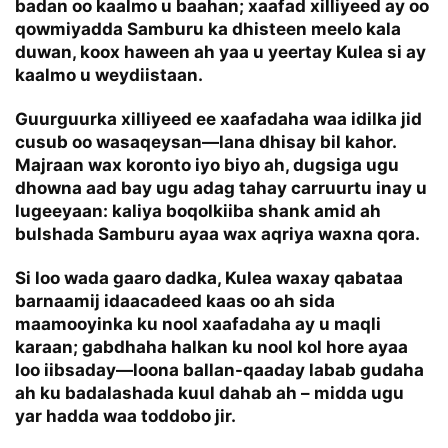
badan oo kaalmo u baahan; xaafad xilliyeed ay oo
qowmiyadda Samburu ka dhisteen meelo kala
duwan, koox haween ah yaa u yeertay Kulea si ay
kaalmo u weydiistaan.
Guurguurka xilliyeed ee xaafadaha waa idilka jid
cusub oo wasaqeysan—lana dhisay bil kahor.
Majraan wax koronto iyo biyo ah, dugsiga ugu
dhowna aad bay ugu adag tahay carruurtu inay u
lugeeyaan: kaliya boqolkiiba shank amid ah
bulshada Samburu ayaa wax aqriya waxna qora.
Si loo wada gaaro dadka, Kulea waxay qabataa
barnaamij idaacadeed kaas oo ah sida
maamooyinka ku nool xaafadaha ay u maqli
karaan; gabdhaha halkan ku nool kol hore ayaa
loo iibsaday—loona ballan-qaaday labab gudaha
ah ku badalashada kuul dahab ah – midda ugu
yar hadda waa toddobo jir.