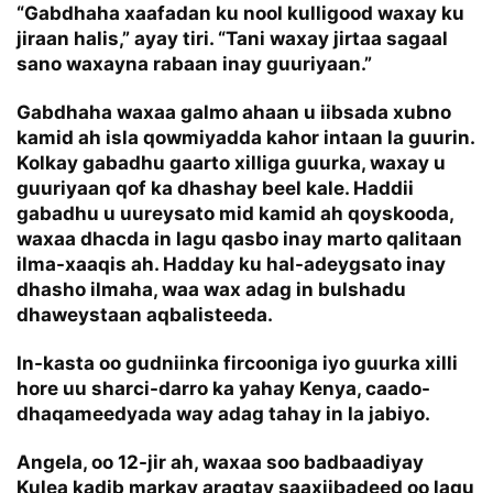
“Gabdhaha xaafadan ku nool kulligood waxay ku
jiraan halis,” ayay tiri. “Tani waxay jirtaa sagaal
sano waxayna rabaan inay guuriyaan.”
Gabdhaha waxaa galmo ahaan u iibsada xubno
kamid ah isla qowmiyadda kahor intaan la guurin.
Kolkay gabadhu gaarto xilliga guurka, waxay u
guuriyaan qof ka dhashay beel kale. Haddii
gabadhu u uureysato mid kamid ah qoyskooda,
waxaa dhacda in lagu qasbo inay marto qalitaan
ilma-xaaqis ah. Hadday ku hal-adeygsato inay
dhasho ilmaha, waa wax adag in bulshadu
dhaweystaan aqbalisteeda.
In-kasta oo gudniinka fircooniga iyo guurka xilli
hore uu sharci-darro ka yahay Kenya, caado-
dhaqameedyada way adag tahay in la jabiyo.
Angela, oo 12-jir ah, waxaa soo badbaadiyay
Kulea kadib markay aragtay saaxiibadeed oo lagu