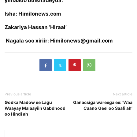
yimaado bulshadeyda.”
Isha: Himilonews.com
Zakariya Hassan ‘Hiraal’
Nagala soo xiriir: Himilonews@gmail.com
Previous article
Next article
Godka Madow ee Lagu
Ganacsiga wareega ee: ‘Waa
Waayay Malaayiin Gabdhood
Caano Geel oo Saafi ah’
oo Hindi ah