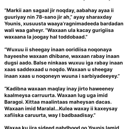
“Markii aan sagaal jir noqday, aabahay ayaa ii
guuriyay nin 78-sano jir ah,” ayay sharaxday
Younis, xusuusta waaya’ragnimadeeda bardadan
wali waa gaheyr. “Waxaan ula kacay gurigiisa
waxaana la joogay hal toddobaad.”
“Wuxuu ii sheegay inaan ooridiisa noqonaya
hayeeshe waxaan dhibane, waxaan rabay inaan
dugsi aado. Balse ninkaas wuxuu iga rabay inaan
xaas saddexaad u noqdo. Waxaan u sheegay
inaan xaas u noqoneyn wuuna i sarbiyadeeyey.”
“Kadibna waxaan maqlay inay jirto haweeney
kaalmeysa carruurta. Waxaan lug uga imid
Baragoi. Xittaa maalintaas maheysan dacas.
Waxaan imid Maralal…Kulea waxay ii kaxeysay
xafiiska caruurta, way I badbaadisay.”
Waxaa ku jira sideed gabdhood oo Younis lamid