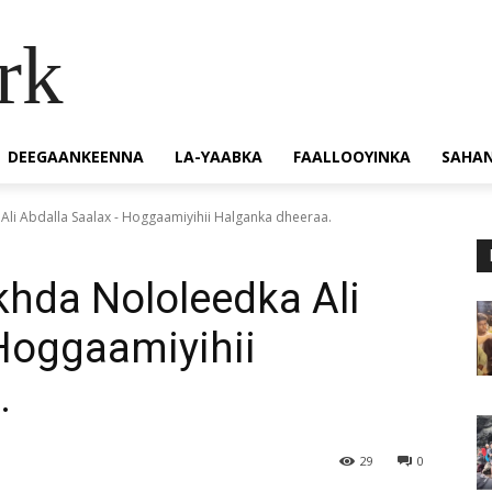
rk
DEEGAANKEENNA
LA-YAABKA
FAALLOOYINKA
SAHA
Ali Abdalla Saalax - Hoggaamiyihii Halganka dheeraa.
ikhda Nololeedka Ali
Hoggaamiyihii
.
29
0