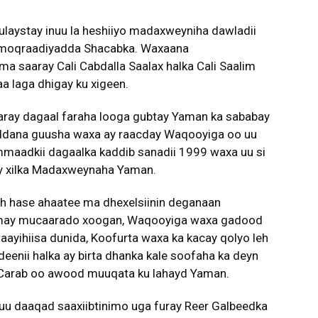
uulaystay inuu la heshiiyo madaxweyniha dawladii
Dimoqraadiyadda Shacabka. Waxaana
 saaray Cali Cabdalla Saalax halka Cali Saalim
a laga dhigay ku xigeen.
maray dagaal faraha looga gubtay Yaman ka sababay
addana guusha waxa ay raacday Waqooyiga oo uu
mmaadkii dagaalka kaddib sanadii 1999 waxa uu si
y xilka Madaxweynaha Yaman.
ah hase ahaatee ma dhexelsiinin deganaan
furmay mucaarado xoogan, Waqooyiga waxa gadood
aayihiisa dunida, Koofurta waxa ka kacay qolyo leh
enii halka ay birta dhanka kale soofaha ka deyn
 Carab oo awood muuqata ku lahayd Yaman.
uu daaqad saaxiibtinimo uga furay Reer Galbeedka