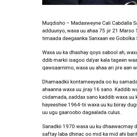
Muqdisho – Madaxweyne Cali Cabdalla Saal
adduunyo, waxa uu ahaa 75 jir 21 Marso 
timaada deegaanka Sanxaan ee Gobolka 
Waxa uu ka dhashay qoys sabool ah, waxa
ddib markii isagoo da’yar kala tageen waa
qawsaarnimo, waxa uu ahaa ari jire aan w
Dhamaadkii kontameeyada oo ku samadan
ahaanna waxa uu jiray 16 sano. Kaddib w
ciidamada, saddax sano kaddib waxa uu 
hayeeshee 1964-tii waxa uu ku biiray du
uu ugu gaaroobo dagaalada culus.
Sanadkii 1970 waxa uu ku dhaawacmay da
saftay laba dhinac oo mid ka mid ahi ba