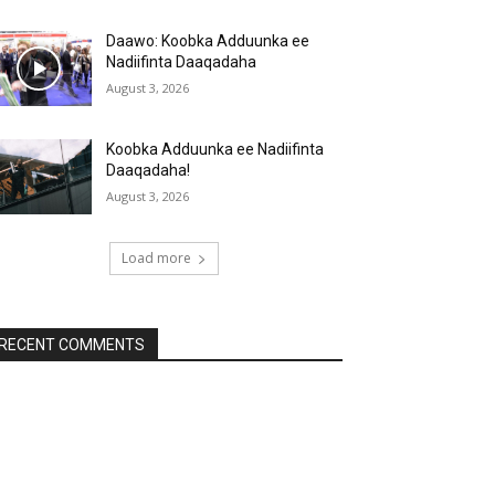
Daawo: Koobka Adduunka ee
Nadiifinta Daaqadaha
August 3, 2026
Koobka Adduunka ee Nadiifinta
Daaqadaha!
August 3, 2026
Load more
RECENT COMMENTS