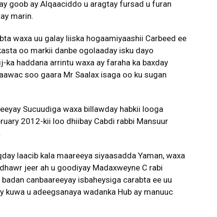
ay goob ay Alqaaciddo u aragtay fursad u furan
ay marin.
rabta waxa uu galay liiska hogaamiyaashii Carbeed ee
nkasta oo markii danbe ogolaaday isku dayo
-ka haddana arrintu waxa ay faraha ka baxday
awac soo gaara Mr Saalax isaga oo ku sugan
weeyay Sucuudiga waxa billawday habkii looga
ruary 2012-kii loo dhiibay Cabdi rabbi Mansuur
.
oqday laacib kala maareeya siyaasadda Yaman, waxa
o dhawr jeer ah u goodiyay Madaxweyne C rabi
 badan canbaareeyay isbaheysiga carabta ee uu
ay kuwa u adeegsanaya wadanka Hub ay manuuc