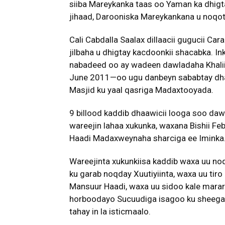
siiba Mareykanka taas oo Yaman ka dhigt
jihaad, Darooniska Mareykankana u noqot
Cali Cabdalla Saalax dillaacii gugucii Ca
jilbaha u dhigtay kacdoonkii shacabka. I
nabadeed oo ay wadeen dawladaha Khaliij
June 2011—oo ugu danbeyn sababtay dha
Masjid ku yaal qasriga Madaxtooyada.
9 billood kaddib dhaawicii looga soo da
wareejin lahaa xukunka, waxana Bishii Feb
Haadi Madaxweynaha sharciga ee Iminka
Wareejinta xukunkiisa kaddib waxa uu n
ku garab noqday Xuutiyiinta, waxa uu tir
Mansuur Haadi, waxa uu sidoo kale marar
horboodayo Sucuudiga isagoo ku sheeg
tahay in la isticmaalo.