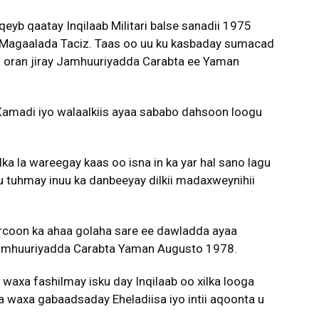
eyb qaatay Inqilaab Militari balse sanadii 1975
a Magaalada Taciz. Taas oo uu ku kasbaday sumacad
la oran jiray Jamhuuriyadda Carabta ee Yaman
Xamadi iyo walaalkiis ayaa sababo dahsoon loogu
ka la wareegay kaas oo isna in ka yar hal sano lagu
gu tuhmay inuu ka danbeeyay dilkii madaxweynihii
fircoon ka ahaa golaha sare ee dawladda ayaa
 Jamhuuriyadda Carabta Yaman Augusto 1978.
waxa fashilmay isku day Inqilaab oo xilka looga
na waxa gabaadsaday Eheladiisa iyo intii aqoonta u