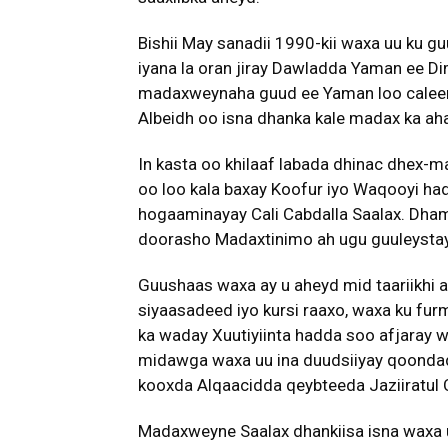
Bishii May sanadii 1990-kii waxa uu ku g
iyana la oran jiray Dawladda Yaman ee 
madaxweynaha guud ee Yaman loo caleema
Albeidh oo isna dhanka kale madax ka aha
In kasta oo khilaaf labada dhinac dhex-
oo loo kala baxay Koofur iyo Waqooyi h
hogaaminayay Cali Cabdalla Saalax. Dha
doorasho Madaxtinimo ah ugu guuleysta
Guushaas waxa ay u aheyd mid taariikhi 
siyaasadeed iyo kursi raaxo, waxa ku 
ka waday Xuutiyiinta hadda soo afjaray w
midawga waxa uu ina duudsiiyay qoondade
kooxda Alqaacidda qeybteeda Jaziiratul
Madaxweyne Saalax dhankiisa isna waxa 