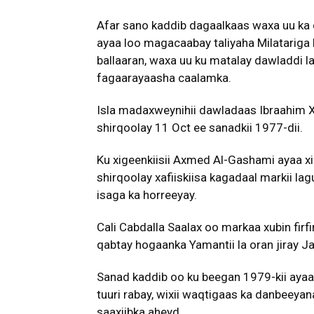
Afar sano kaddib dagaalkaas waxa uu ka q
ayaa loo magacaabay taliyaha Milatarig
ballaaran, waxa uu ku matalay dawladdi 
fagaarayaasha caalamka.
Isla madaxweynihii dawladaas Ibraahim 
shirqoolay 11 Oct ee sanadkii 1977-dii.
Ku xigeenkiisii Axmed Al-Gashami ayaa xil
shirqoolay xafiiskiisa kagadaal markii la
isaga ka horreeyay.
Cali Cabdalla Saalax oo markaa xubin fir
qabtay hogaanka Yamantii la oran jiray
Sanad kaddib oo ku beegan 1979-kii ayaa 
tuuri rabay, wixii waqtigaas ka danbeeya
saaxiibka aheyd.