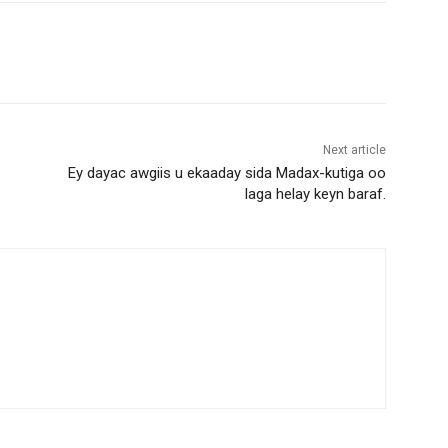
Next article
Ey dayac awgiis u ekaaday sida Madax-kutiga oo
laga helay keyn baraf.