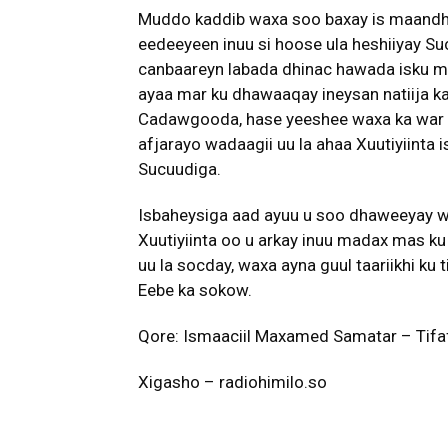
Muddo kaddib waxa soo baxay is maandhaa
eedeeyeen inuu si hoose ula heshiiyay Su
canbaareyn labada dhinac hawada isku mar
ayaa mar ku dhawaaqay ineysan natiija ka
Cadawgooda, hase yeeshee waxa ka war c
afjarayo wadaagii uu la ahaa Xuutiyiinta
Sucuudiga.
Isbaheysiga aad ayuu u soo dhaweeyay wad
Xuutiyiinta oo u arkay inuu madax mas k
uu la socday, waxa ayna guul taariikhi ku
Eebe ka sokow.
Qore: Ismaaciil Maxamed Samatar – Tifaf
Xigasho – radiohimilo.so