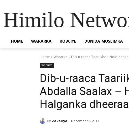
Himilo Netwo
HOME
WARARKA
KOBCIYE
DUNIDA MUSLIMKA
Home
Wararka
Dib-u-raaca Taariikhda Nololeedka 
Wararka
Dib-u-raaca Taari
Abdalla Saalax – 
Halganka dheeraa
By
Zakariya
December 6, 2017