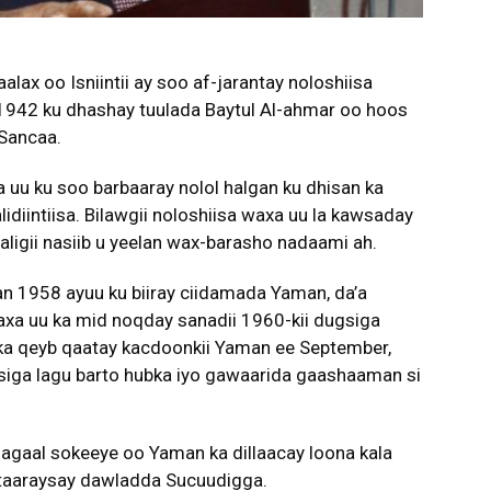
ax oo Isniintii ay soo af-jarantay noloshiisa
1942 ku dhashay tuulada Baytul Al-ahmar oo hoos
Sancaa.
 uu ku soo barbaaray nolol halgan ku dhisan ka
lidiintiisa. Bilawgii noloshiisa waxa uu la kawsaday
aligii nasiib u yeelan wax-barasho nadaami ah.
 1958 ayuu ku biiray ciidamada Yaman, da’a
axa uu ka mid noqday sanadii 1960-kii dugsiga
ka qeyb qaatay kacdoonkii Yaman ee September,
gsiga lagu barto hubka iyo gawaarida gaashaaman si
gaal sokeeye oo Yaman ka dillaacay loona kala
ritaaraysay dawladda Sucuudigga.