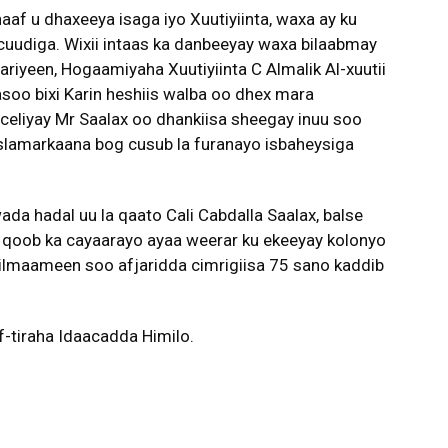
f u dhaxeeya isaga iyo Xuutiyiinta, waxa ay ku
cuudiga. Wixii intaas ka danbeeyay waxa bilaabmay
iyeen, Hogaamiyaha Xuutiyiinta C Almalik Al-xuutii
soo bixi Karin heshiis walba oo dhex mara
eliyay Mr Saalax oo dhankiisa sheegay inuu soo
 islamarkaana bog cusub la furanayo isbaheysiga
a hadal uu la qaato Cali Cabdalla Saalax, balse
u qoob ka cayaarayo ayaa weerar ku ekeeyay kolonyo
 tilmaameen soo afjaridda cimrigiisa 75 sano kaddib
-tiraha Idaacadda Himilo.