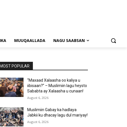
NKA
MUUQAALLADA
NAGU SAABSAN
MOST POPULAR
“Maxaad Xalaasha oo kaliya u
iibisaan?” – Muslimiin lagu heysto
Sababta ay Xalaasha u cunaan!
August 6, 2026
Muslimiin Gabay ka hadlaya
Jabkii ku dhacay lagu dul mariyay!
August 6, 2026