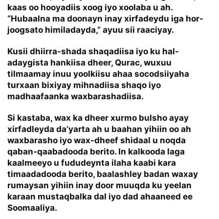
kaas oo hooyadiis xoog iyo xoolaba u ah.
“Hubaalna ma doonayn inay xirfadeydu iga hor-
joogsato himiladayda,” ayuu sii raaciyay.
Kusii dhiirra-shada shaqadiisa iyo ku hal-
adaygista hankiisa dheer, Qurac, wuxuu
tilmaamay inuu yoolkiisu ahaa socodsiiyaha
turxaan bixiyay mihnadiisa shaqo iyo
madhaafaanka waxbarashadiisa.
Si kastaba, wax ka dheer xurmo bulsho ayay
xirfadleyda da’yarta ah u baahan yihiin oo ah
waxbarasho iyo wax-dheef shidaal u noqda
qaban-qaabadooda berito. In kalkooda laga
kaalmeeyo u fududeynta ilaha kaabi kara
timaadadooda berito, baalashley badan waxay
rumaysan yihiin inay door muuqda ku yeelan
karaan mustaqbalka dal iyo dad ahaaneed ee
Soomaaliya.