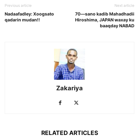
Previous article
Next article
Nadaafadley: Xoogsato
70—sano kadib Mahadhadii
qadarin mudan!!
Hiroshima, JAPAN waxay ku
baaqday NABAD
Zakariya
RELATED ARTICLES