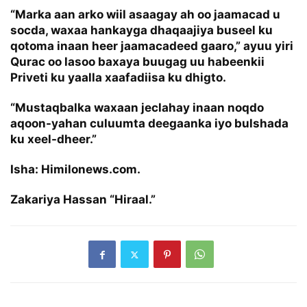
“Marka aan arko wiil asaagay ah oo jaamacad u
socda, waxaa hankayga dhaqaajiya buseel ku
qotoma inaan heer jaamacadeed gaaro,” ayuu yiri
Qurac oo lasoo baxaya buugag uu habeenkii
Priveti ku yaalla xaafadiisa ku dhigto.
“Mustaqbalka waxaan jeclahay inaan noqdo
aqoon-yahan culuumta deegaanka iyo bulshada
ku xeel-dheer.”
Isha: Himilonews.com.
Zakariya Hassan “Hiraal.”