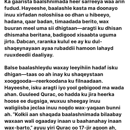
Ka gaarista baalshnimada heer sarreeya waa arin
fudud. Hayeeshe, baalashle kasta ma doonayo
inuu xirfadan noloshiisa oo dhan u hibeeyo,
hadana, qaar badan, timaadada berito, wax
buuran meel uma sii dhigtaan—aragti ku dhisan
dhismaha beritana, badigood xisaabta uguma
jirto. Dabcan, raranka kulul ee ay ku dul-
shaqeynayaan ayaa rubaddii hamoon lahayd
ruuxdeedii daaliyay.
Balse baalashleydu waxay leeyihiin hadaf isku
dhigan—taas oo ah inay ku shaqeystaan
xooggooda—reerkoodana ku filnaadaan.
Hayeeshe, isku aragti iyo yool gebigood ma wada
ahan. Guuleed Qurac, oo hadda ku jira heerka
hoose ee dugsiga, wuxuu sheegay inuu
waligiisba jeclaa inuu noqdo wax-yaqaan bunni
ah. “Kolkii aan shaqada baalashnimada bilaabay
waxaan wali ogaaday inaan u baahanahay inaan
wax-barto,” ayuu yiri Qurac oo 17-jir agoon ah,