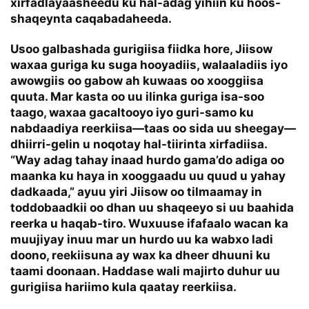
xirfadlayaasheedu ku hal-adag yihiin ku hoos-
shaqeynta caqabadaheeda.
Usoo galbashada gurigiisa fiidka hore, Jiisow
waxaa guriga ku suga hooyadiis, walaaladiis iyo
awowgiis oo gabow ah kuwaas oo xooggiisa
quuta. Mar kasta oo uu ilinka guriga isa-soo
taago, waxaa gacaltooyo iyo guri-samo ku
nabdaadiya reerkiisa—taas oo sida uu sheegay—
dhiirri-gelin u noqotay hal-tiirinta xirfadiisa.
“Way adag tahay inaad hurdo gama’do adiga oo
maanka ku haya in xooggaadu uu quud u yahay
dadkaada,” ayuu yiri Jiisow oo tilmaamay in
toddobaadkii oo dhan uu shaqeeyo si uu baahida
reerka u haqab-tiro. Wuxuuse ifafaalo wacan ka
muujiyay inuu mar un hurdo uu ka wabxo ladi
doono, reekiisuna ay wax ka dheer dhuuni ku
taami doonaan. Haddase wali majirto duhur uu
gurigiisa hariimo kula qaatay reerkiisa.