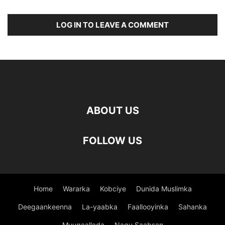
LOG IN TO LEAVE A COMMENT
ABOUT US
FOLLOW US
Home
Wararka
Kobciye
Dunida Muslimka
Deegaankeenna
La-yaabka
Faallooyinka
Sahanka
Muuqaallada
Nagu Saabsan