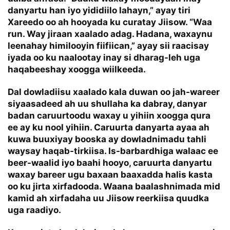
danyartu han iyo yididiilo lahayn,” ayay tiri
Xareedo oo ah hooyada ku curatay Jiisow. “Waa
run. Way jiraan xaalado adag. Hadana, waxaynu
leenahay himilooyin fiifiican,” ayay sii raacisay
iyada oo ku naalootay inay si dharag-leh uga
haqabeeshay xoogga wiilkeeda.
Dal dowladiisu xaalado kala duwan oo jah-wareer
siyaasadeed ah uu shullaha ka dabray, danyar
badan caruurtoodu waxay u yihiin xoogga qura
ee ay ku nool yihiin. Caruurta danyarta ayaa ah
kuwa buuxiyay booska ay dowladnimadu tahli
waysay haqab-tirkiisa. Is-barbardhiga walaac ee
beer-waalid iyo baahi hooyo, caruurta danyartu
waxay bareer ugu baxaan baaxadda halis kasta
oo ku jirta xirfadooda. Waana baalashnimada mid
kamid ah xirfadaha uu Jiisow reerkiisa quudka
uga raadiyo.