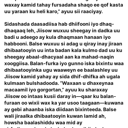
waxay kamid tahay fursadaha shaqo ee qof kasta
uu yaraan ku heli karo,” ayuu sii raaciyay.
Sidashada daasadiisa hab dhiifooni iyo dhaq-
dhaqaaq leh, Jiisow wuxuu sheegay in dadka uu
badi u adeego ay kula dhaqmaan hanaan iyo
habbooni. Balse wuxuu si adag u qiray inay jiraan
dhibaatooyin uu inta badan kala kulmo dad uu ku
sheegay abaal-dhacyaal aan ka mahad-naqin
xooggiisa. Balan-furka iyo gunno iska bixintu waa
dhibaatooyinka ugu waaweyn ee baalashley uu
Jiisow kamid yahay ay sida dhif-dhifka ah ugala
kulmaan bulshadooda. “Waxaan u dhaxeynaa
macaamil iyo gorgortan,” ayuu ku sharaxay
Jiisow oo intaas kusii daray in—qaar ku balan-
furaan oo wixii wax ka yar usoo taagaan—kuwana
ay gebi ahaanba iska diidaan bixinteeda. Balse
wali jiraalka dhibaatooyin kuwan lamid ah,
howsha baalashiddu waa mid ay