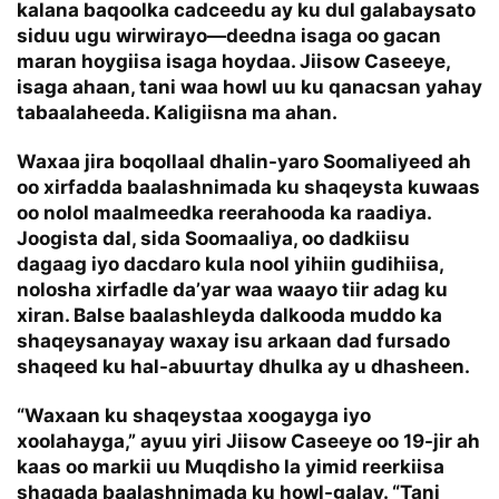
kalana baqoolka cadceedu ay ku dul galabaysato
siduu ugu wirwirayo—deedna isaga oo gacan
maran hoygiisa isaga hoydaa. Jiisow Caseeye,
isaga ahaan, tani waa howl uu ku qanacsan yahay
tabaalaheeda. Kaligiisna ma ahan.
Waxaa jira boqollaal dhalin-yaro Soomaliyeed ah
oo xirfadda baalashnimada ku shaqeysta kuwaas
oo nolol maalmeedka reerahooda ka raadiya.
Joogista dal, sida Soomaaliya, oo dadkiisu
dagaag iyo dacdaro kula nool yihiin gudihiisa,
nolosha xirfadle da’yar waa waayo tiir adag ku
xiran. Balse baalashleyda dalkooda muddo ka
shaqeysanayay waxay isu arkaan dad fursado
shaqeed ku hal-abuurtay dhulka ay u dhasheen.
“Waxaan ku shaqeystaa xoogayga iyo
xoolahayga,” ayuu yiri Jiisow Caseeye oo 19-jir ah
kaas oo markii uu Muqdisho la yimid reerkiisa
shaqada baalashnimada ku howl-galay. “Tani