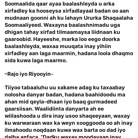
Soomaalida qaar ayaa baalashleyda u arka
xirfadley ka hooseysa xirfadlayaal badan oo aan
mudnaan goonni ah ku lahayn Ururka Shaqaalaha
Soomaaliyeed. Waxayna baalashnimadu uga
dhigan tahay xirfad tilmaamaysa liidnaan ku
gaaroobid. Hayeeshe, marka loo eego doorka
baalashleyda, waxaa muuqata inay yihiin
xirfadley aan laga maarmin, hadana loola dhaqmo
sida kuwa laga maarmo.
–
Rajo iyo Riyooyin-
Tiiyoo tabaaluhu uu xakame adag ku taxaabay
nolosha danyar badan, hadana baahidoodu ma
ahan mid qeyla-dhaan iyo baaq gurmadeed
gaarsiisan. Waalidiinta danyarta ah ee
wiilashooda u dira inay usoo shaqeeyaan, waxay
ku warwaraan wax ka weyn xooggooda oo ah inay
ilmahoodu noqdaan kuwa wax barta oo dad iyo
dalba anfaca. “Dadku waxay moodayaan inay