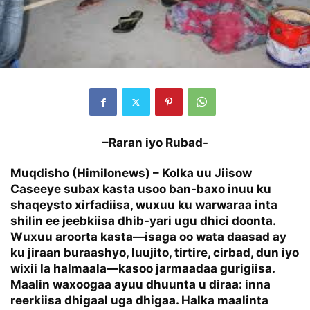
–
Raran iyo Rubad-
Muqdisho (Himilonews) –
Kolka uu Jiisow
Caseeye subax kasta usoo ban-baxo inuu ku
shaqeysto xirfadiisa, wuxuu ku warwaraa inta
shilin ee jeebkiisa dhib-yari ugu dhici doonta.
Wuxuu aroorta kasta—isaga oo wata daasad ay
ku jiraan buraashyo, luujito, tirtire, cirbad, dun iyo
wixii la halmaala—kasoo jarmaadaa gurigiisa.
Maalin waxoogaa ayuu dhuunta u diraa: inna
reerkiisa dhigaal uga dhigaa. Halka maalinta