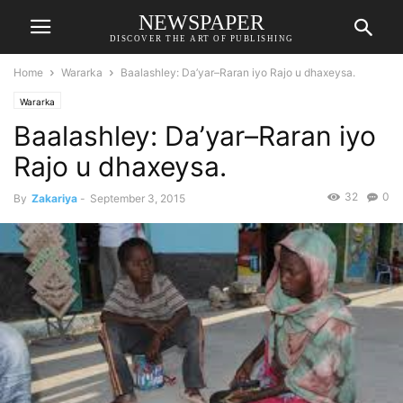
NEWSPAPER
DISCOVER THE ART OF PUBLISHING
Home
Wararka
Baalashley: Da’yar–Raran iyo Rajo u dhaxeysa.
Wararka
Baalashley: Da’yar–Raran iyo
Rajo u dhaxeysa.
32
0
By
Zakariya
-
September 3, 2015