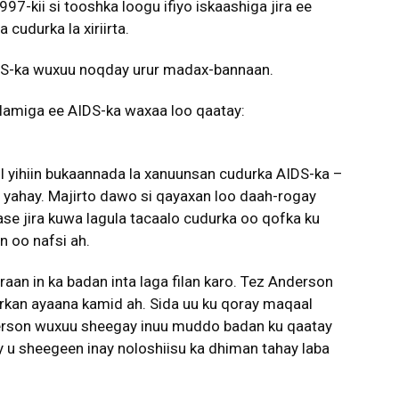
97-kii si tooshka loogu ifiyo iskaashiga jira ee
cudurka la xiriirta.
IDS-ka wuxuu noqday urur madax-bannaan.
lamiga ee AIDS-ka waxaa loo qaatay:
l yihiin bukaannada la xanuunsan cudurka AIDS-ka –
n yahay. Majirto dawo si qayaxan loo daah-rogay
ase jira kuwa lagula tacaalo cudurka oo qofka ku
 oo nafsi ah.
aan in ka badan inta laga filan karo. Tez Anderson
rkan ayaana kamid ah. Sida uu ku qoray maqaal
rson wuxuu sheegay inuu muddo badan ku qaatay
y u sheegeen inay noloshiisu ka dhiman tahay laba