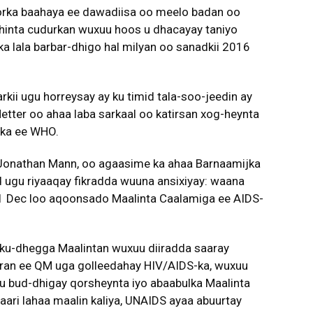
orka baahaya ee dawadiisa oo meelo badan oo
dhinta cudurkan wuxuu hoos u dhacayay taniyo
a lala barbar-dhigo hal milyan oo sanadkii 2016
ii ugu horreysay ay ku timid tala-soo-jeedin ay
ter oo ahaa laba sarkaal oo katirsan xog-heynta
-ka ee WHO.
 Jonathan Mann, oo agaasime ka ahaa Barnaamijka
 ugu riyaaqay fikradda wuuna ansixiyay: waana
n 1 Dec loo aqoonsado Maalinta Caalamiga ee AIDS-
l-ku-dhegga Maalintan wuxuu diiradda saaray
 xiran ee QM uga golleedahay HIV/AIDS-ka, wuxuu
uu bud-dhigay qorsheynta iyo abaabulka Maalinta
saari lahaa maalin kaliya, UNAIDS ayaa abuurtay