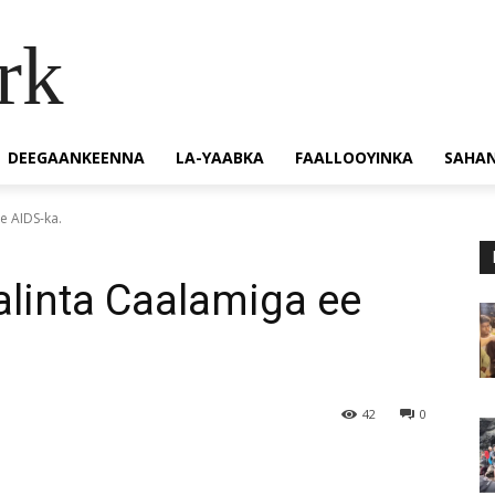
rk
DEEGAANKEENNA
LA-YAABKA
FAALLOOYINKA
SAHA
e AIDS-ka.
linta Caalamiga ee
42
0