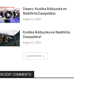
Daawo: Koobka Adduunka ee
Nadiifinta Daaqadaha
August 3, 2026
Koobka Adduunka ee Nadiifinta
Daaqadaha!
August 3, 2026
Load more
RECENT COMMENTS