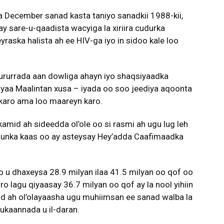
 December sanad kasta taniyo sanadkii 1988-kii,
 sare-u-qaadista wacyiga la xiriira cudurka
yraska halista ah ee HIV-ga iyo in sidoo kale loo
ururrada aan dowliga ahayn iyo shaqsiyaadka
yaa Maalintan xusa – iyada oo soo jeediya aqoonta
i karo ama loo maareyn karo.
mid ah sideedda ol’ole oo si rasmi ah ugu lug leh
unka kaas oo ay asteysay Hey’adda Caafimaadka
ro u dhaxeysa 28.9 milyan ilaa 41.5 milyan oo qof oo
ro lagu qiyaasay 36.7 milyan oo qof ay la nool yihiin
id ah ol’olayaasha ugu muhiimsan ee sanad walba la
bukaannada u il-daran.