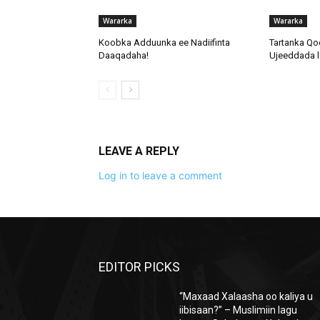
Wararka
Wararka
Koobka Adduunka ee Nadiifinta
Tartanka Qo
Daaqadaha!
Ujeeddada l
LEAVE A REPLY
Log in to leave a comment
EDITOR PICKS
“Maxaad Xalaasha oo kaliya u
iibisaan?” – Muslimiin lagu