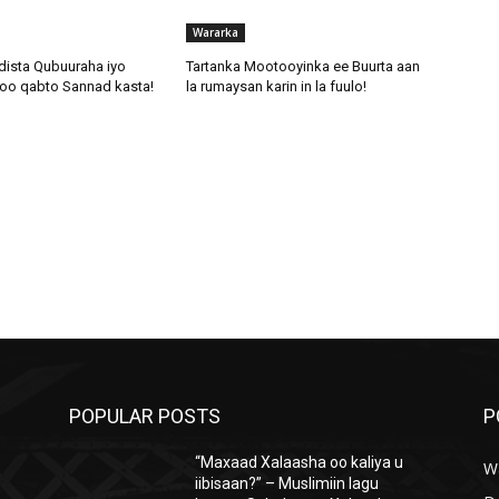
Wararka
dista Qubuuraha iyo
Tartanka Mootooyinka ee Buurta aan
oo qabto Sannad kasta!
la rumaysan karin in la fuulo!
POPULAR POSTS
P
“Maxaad Xalaasha oo kaliya u
W
iibisaan?” – Muslimiin lagu