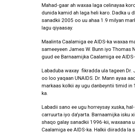
Mahad-gaar ah waxaa laga celinayaa kor
dunida kamid ah laga heli karo. Dadka u 
sanadkii 2005 oo uu ahaa 1.9 milyan mark
lagu qiyaasay.
Maalinta Caalamiga ee AIDS-ka waxaa mark
sameeyeen James W. Bunn iyo Thomas Net
guud ee Barnaamijka Caalamiga ee AIDS
Labaduba waxay fikradda ula tageen Dr.
oo loo yaqaan UNAIDS. Dr. Mann ayaa aad
markaas kolkii ay ugu danbeyntii timid i
ka.
Labadii sano ee ugu horreysay xuska, ha
carruurta iyo da’yarta. Barnaamijka isku
shaqo galay sanadkii 1996-kii, waxaana 
Caalamiga ee AIDS-ka. Halkii diiradda la 