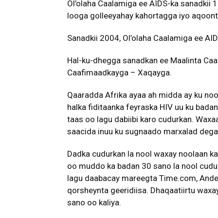
Ol’olaha Caalamiga ee AIDS-ka sanadkii 19
looga golleeyahay kahortagga iyo aqoonta 
Sanadkii 2004, Ol’olaha Caalamiga ee A
Hal-ku-dhegga sanadkan ee Maalinta Caa
Caafimaadkayga – Xaqayga.
Qaaradda Afrika ayaa ah midda ay ku noo
halka fiditaanka feyraska HIV uu ku bada
taas oo lagu dabiibi karo cudurkan. Waxa
saacida inuu ku sugnaado marxalad degan
Dadka cudurkan la nool waxay noolaan kar
oo muddo ka badan 30 sano la nool cudu
lagu daabacay mareegta Time.com, Ande
qorsheynta geeridiisa. Dhaqaatiirtu waxa
sano oo kaliya.