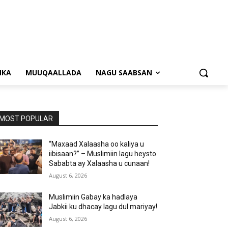
NKA
MUUQAALLADA
NAGU SAABSAN
MOST POPULAR
“Maxaad Xalaasha oo kaliya u
iibisaan?” – Muslimiin lagu heysto
Sababta ay Xalaasha u cunaan!
August 6, 2026
Muslimiin Gabay ka hadlaya
Jabkii ku dhacay lagu dul mariyay!
August 6, 2026