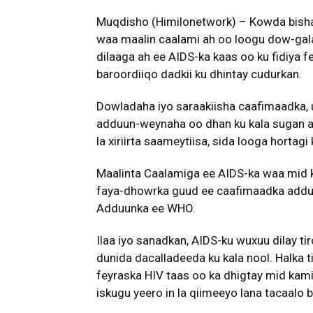
Muqdisho (Himilonetwork) – Kowda bisha
waa maalin caalami ah oo loogu dow-galay
dilaaga ah ee AIDS-ka kaas oo ku fidiya fe
baroordiiqo dadkii ku dhintay cudurkan.
Dowladaha iyo saraakiisha caafimaadka, 
adduun-weynaha oo dhan ku kala sugan a
la xiriirta saameytiisa, sida looga hortag
Maalinta Caalamiga ee AIDS-ka waa mid ka
faya-dhowrka guud ee caafimaadka addu
Adduunka ee WHO.
Ilaa iyo sanadkan, AIDS-ku wuxuu dilay ti
dunida dacalladeeda ku kala nool. Halka ti
feyraska HIV taas oo ka dhigtay mid kam
iskugu yeero in la qiimeeyo lana tacaalo 