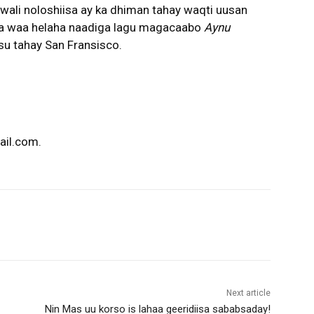
ali noloshiisa ay ka dhiman tahay waqti uusan
da waa helaha naadiga lagu magacaabo
Aynu
su tahay San Fransisco.
ail.com.
Next article
Nin Mas uu korso is lahaa geeridiisa sababsaday!