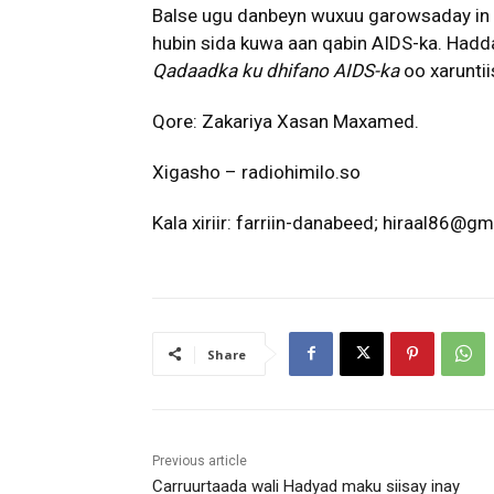
Balse ugu danbeyn wuxuu garowsaday in w
hubin sida kuwa aan qabin AIDS-ka. Had
Qadaadka ku dhifano AIDS-ka
oo xaruntii
Qore: Zakariya Xasan Maxamed.
Xigasho – radiohimilo.so
Kala xiriir: farriin-danabeed; hiraal86@gm
Share
Previous article
Carruurtaada wali Hadyad maku siisay inay