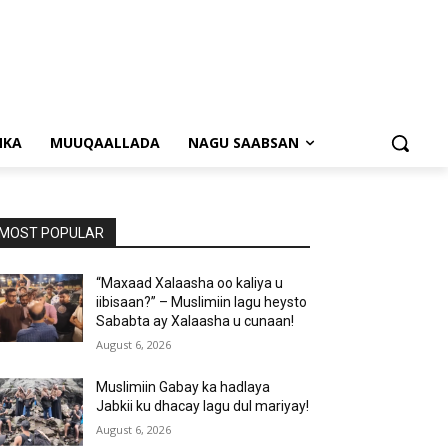
NKA
MUUQAALLADA
NAGU SAABSAN
MOST POPULAR
“Maxaad Xalaasha oo kaliya u
iibisaan?” – Muslimiin lagu heysto
Sababta ay Xalaasha u cunaan!
August 6, 2026
Muslimiin Gabay ka hadlaya
Jabkii ku dhacay lagu dul mariyay!
August 6, 2026