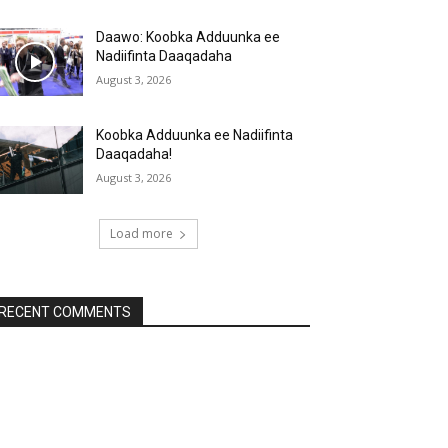
Daawo: Koobka Adduunka ee
Nadiifinta Daaqadaha
August 3, 2026
Koobka Adduunka ee Nadiifinta
Daaqadaha!
August 3, 2026
Load more
RECENT COMMENTS