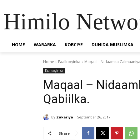
Himilo Netwo
HOME
WARARKA
KOBCIYE
DUNIDA MUSLIMKA
Home
Faallooyinka
Maqaal - Nidaamka Calmaaniya
Faallooyinka
Maqaal – Nidaam
Qabiilka.
By
Zakariya
September 26, 2017
Share