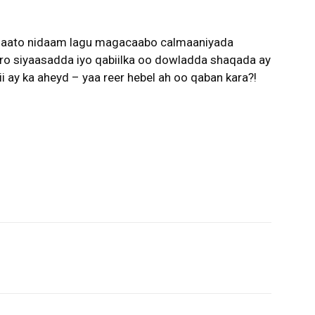
u qaato nidaam lagu magacaabo calmaaniyada
aaro siyaasadda iyo qabiilka oo dowladda shaqada ay
 ay ka aheyd – yaa reer hebel ah oo qaban kara?!