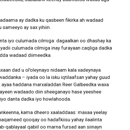
madaama ay dadka ku qasbeen fikirka ah wadaad
u sameeyo ay sax yihiin.
nta iyo culumada cilmiga: dagaalkan oo dhashay ka
yadii culumada cilmiga inay furayaan caqliga dadka
odda wadaad diimeedka.
xaan dad u ol’oleynayo nidaam kala xadeynaya
waddanka – iyada oo la isku iqtilaafsan yahay guud
h ayaa haddana marxaladdan Reer Galbeedka waxa
ayeen wadaado diin sheeganayo hase yeeshee
iyo danta dadka iyo howlahooda.
ankeenna, kama dheero xaaladdaas: maxaa yeelay
dhaqameed qooqay oo hadafkiisu yahay ilaalinta
ab-qablayaal qabiil oo marna fursad aan siinayn