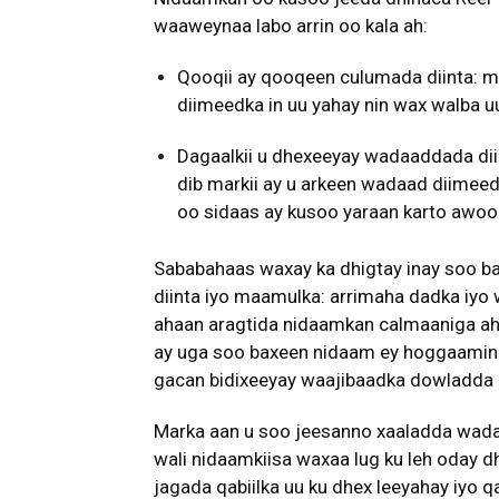
waaweynaa labo arrin oo kala ah:
Qooqii ay qooqeen culumada diinta: 
diimeedka in uu yahay nin wax walba u
Dagaalkii u dhexeeyay wadaaddada dii
dib markii ay u arkeen wadaad diimeed
oo sidaas ay kusoo yaraan karto awo
Sababahaas waxay ka dhigtay inay soo ba
diinta iyo maamulka: arrimaha dadka iyo 
ahaan aragtida nidaamkan calmaaniga a
ay uga soo baxeen nidaam ey hoggaamin
gacan bidixeeyay waajibaadka dowladda 
Marka aan u soo jeesanno xaaladda wad
wali nidaamkiisa waxaa lug ku leh oday 
jagada qabiilka uu ku dhex leeyahay iyo q