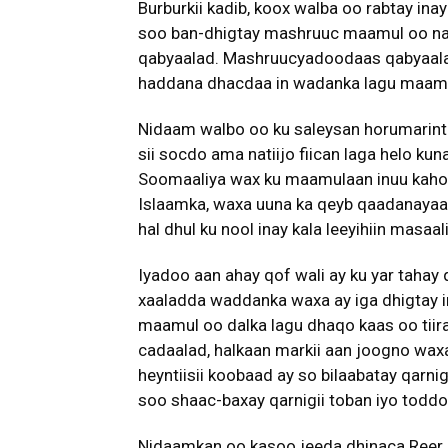
Burburkii kadib, koox walba oo rabtay i
soo ban-dhigtay mashruuc maamul oo nas
qabyaalad. Mashruucyadoodaas qabyaalad
haddana dhacdaa in wadanka lagu maam
Nidaam walbo oo ku saleysan horumarint
sii socdo ama natiijo fiican laga helo k
Soomaaliya wax ku maamulaan inuu kahor
Islaamka, waxa uuna ka qeyb qaadanayaa i
hal dhul ku nool inay kala leeyihiin masaal
Iyadoo aan ahay qof wali ay ku yar tahay q
xaaladda waddanka waxa ay iga dhigtay 
maamul oo dalka lagu dhaqo kaas oo tiir
cadaalad, halkaan markii aan joogno wax
heyntiisii koobaad ay so bilaabatay qarn
soo shaac-baxay qarnigii toban iyo todd
Nidaamkan oo kasoo jeeda dhinaca Reer 