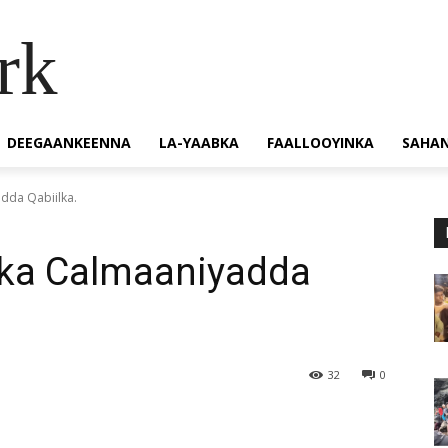
rk
DEEGAANKEENNA
LA-YAABKA
FAALLOOYINKA
SAHA
dda Qabiilka.
ka Calmaaniyadda
32
0