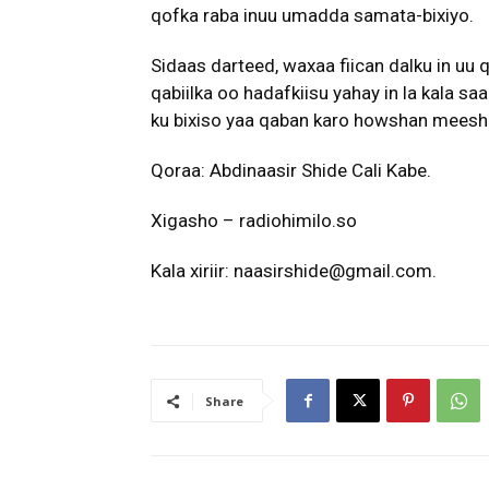
qofka raba inuu umadda samata-bixiyo.
Sidaas darteed, waxaa fiican dalku in u
qabiilka oo hadafkiisu yahay in la kala s
ku bixiso yaa qaban karo howshan meeshii
Qoraa: Abdinaasir Shide Cali Kabe.
Xigasho – radiohimilo.so
Kala xiriir: naasirshide@gmail.com.
Share