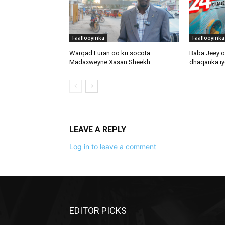
Faallooyinka
Faallooyinka
Warqad Furan oo ku socota
Baba Jeey o
Madaxweyne Xasan Sheekh
dhaqanka iyo
LEAVE A REPLY
Log in to leave a comment
EDITOR PICKS