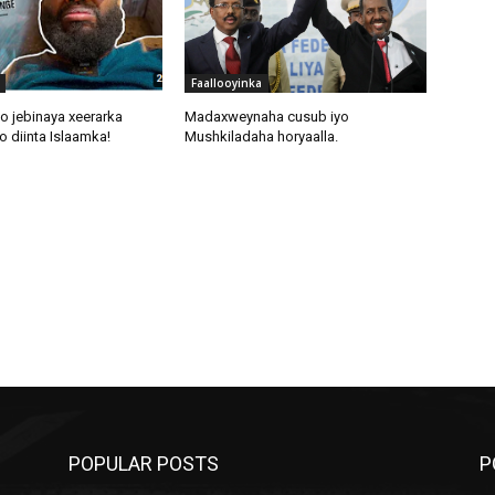
Faallooyinka
o jebinaya xeerarka
Madaxweynaha cusub iyo
 diinta Islaamka!
Mushkiladaha horyaalla.
POPULAR POSTS
P