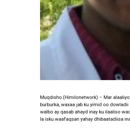
Muqdisho (Himilonetwork) – Mar alaaliyo
burburka, waxaa jab ku yimid oo dowladi
walbo ay qasab ahayd inay ku ilaaliso w
la isku waafaqsan yahay dhibaatadiisa ina