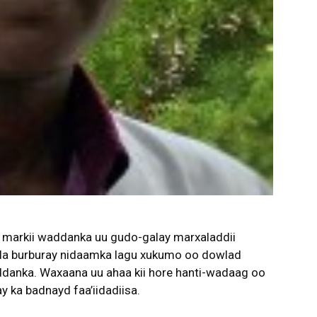
 markii waddanka uu gudo-galay marxaladdii
i la burburay nidaamka lagu xukumo oo dowlad
addanka. Waxaana uu ahaa kii hore hanti-wadaag oo
y ka badnayd faa’iidadiisa.