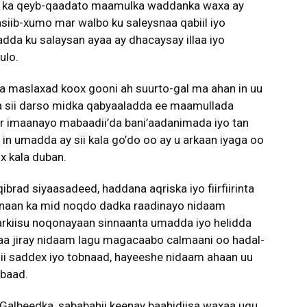
nay ka qeyb-qaadato maamulka waddanka waxa ay
iib-xumo mar walbo ku saleysnaa qabiil iyo
da ku salaysan ayaa ay dhacaysay illaa iyo
ulo.
a maslaxad koox gooni ah suurto-gal ma ahan in uu
una sii darso midka qabyaaladda ee maamullada
 imaanayo mabaadii’da bani’aadanimada iyo tan
n umadda ay sii kala go’do oo ay u arkaan iyaga oo
ix kala duban.
ibrad siyaasadeed, haddana aqriska iyo fiirfiirinta
inaan ka mid noqdo dadka raadinayo nidaam
arkiisu noqonayaan sinnaanta umadda iyo helidda
aa jiray nidaam lagu magacaabo calmaani oo hadal-
igii saddex iyo tobnaad, hayeeshe nidaam ahaan uu
obaad.
Galbeedka, sababahii keenay baahidiisa waxaa ugu