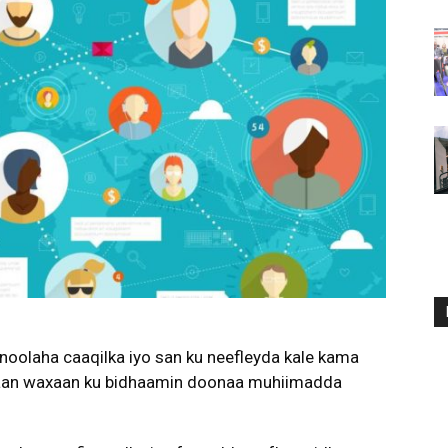
olaha caaqilka iyo san ku neefleyda kale kama
aan waxaan ku bidhaamin doonaa muhiimadda