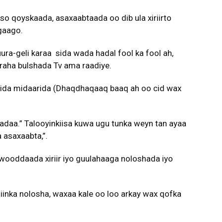
so qoyskaada, asaxaabtaada oo dib ula xiriirto
agaago.
ura-geli karaa sida wada hadal fool ka fool ah,
baraha bulshada Tv ama raadiye.
sida midaarida (Dhaqdhaqaaq baaq ah oo cid wax
adaa.” Talooyinkiisa kuwa ugu tunka weyn tan ayaa
asaxaabta,”.
awooddaada xiriir iyo guulahaaga noloshada iyo
iinka nolosha, waxaa kale oo loo arkay wax qofka