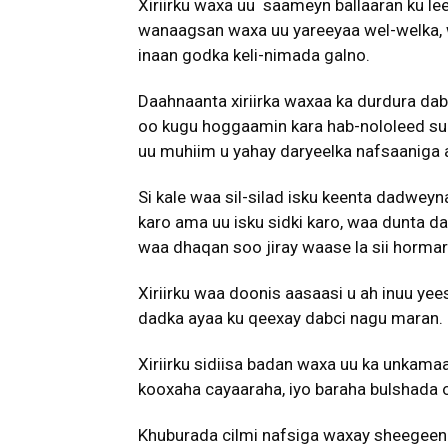
Xiriirku waxa uu saameyn ballaaran ku l
wanaagsan waxa uu yareeyaa wel-welka, w
inaan godka keli-nimada galno.
Daahnaanta xiriirka waxaa ka durdura d
oo kugu hoggaamin kara hab-nololeed suura
uu muhiim u yahay daryeelka nafsaaniga 
Si kale waa sil-silad isku keenta dadweyn
karo ama uu isku sidki karo, waa dunta 
waa dhaqan soo jiray waase la sii hormari
Xiriirku waa doonis aasaasi u ah inuu y
dadka ayaa ku qeexay dabci nagu maran.
Xiriirku sidiisa badan waxa uu ka unkama
kooxaha cayaaraha, iyo baraha bulshada o
Khuburada cilmi nafsiga waxay sheegeen i