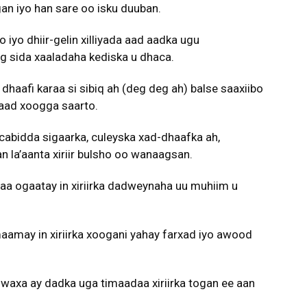
gan iyo han sare oo isku duuban.
iyo dhiir-gelin xilliyada aad aadka ugu
g sida xaaladaha kediska u dhaca.
haafi karaa si sibiq ah (deg deg ah) balse saaxiibo
 aad xoogga saarto.
 cabidda sigaarka, culeyska xad-dhaafka ah,
 la’aanta xiriir bulsho oo wanaagsan.
a ogaatay in xiriirka dadweynaha uu muhiim u
aamay in xiriirka xoogani yahay farxad iyo awood
 waxa ay dadka uga timaadaa xiriirka togan ee aan