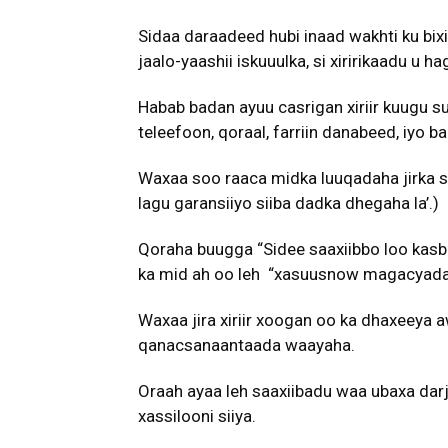
Sidaa daraadeed hubi inaad wakhti ku bixi
jaalo-yaashii iskuuulka, si xiririkaadu u h
Habab badan ayuu casrigan xiriir kuugu su
teleefoon, qoraal, farriin danabeed, iyo 
Waxaa soo raaca midka luuqadaha jirka 
lagu garansiiyo siiba dadka dhegaha la’.)
Qoraha buugga “Sidee saaxiibbo loo kasb
ka mid ah oo leh “xasuusnow magacyada 
Waxaa jira xiriir xoogan oo ka dhaxeeya 
qanacsanaantaada waayaha.
Oraah ayaa leh saaxiibadu waa ubaxa darj
xassilooni siiya.