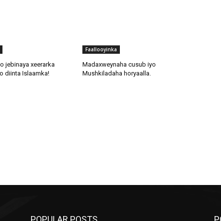
Faallooyinka
o jebinaya xeerarka
Madaxweynaha cusub iyo
 diinta Islaamka!
Mushkiladaha horyaalla.
POPULAR POSTS
P