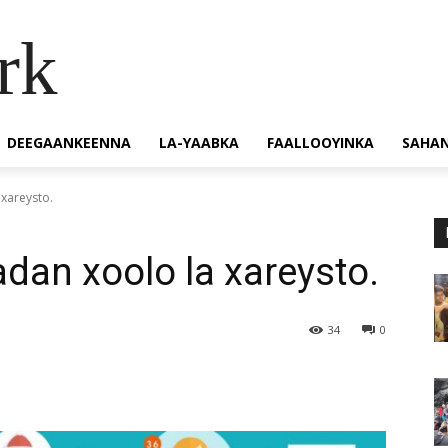
rk
DEEGAANKEENNA
LA-YAABKA
FAALLOOYINKA
SAHA
 xareysto.
adan xoolo la xareysto.
34
0