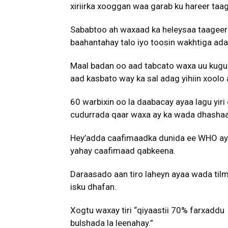
xiriirka xooggan waa garab ku hareer taa
Sababtoo ah waxaad ka heleysaa taageero 
baahantahay talo iyo toosin wakhtiga ada
Maal badan oo aad tabcato waxa uu kugu d
aad kasbato way ka sal adag yihiin xoolo
60 warbixin oo la daabacay ayaa lagu yiri
cudurrada qaar waxa ay ka wada dhashaan
Hey’adda caafimaadka dunida ee WHO aya
yahay caafimaad qabkeena.
Daraasado aan tiro laheyn ayaa wada tilm
isku dhafan.
Xogtu waxay tiri “qiyaastii 70% farxaddu
bulshada la leenahay.”