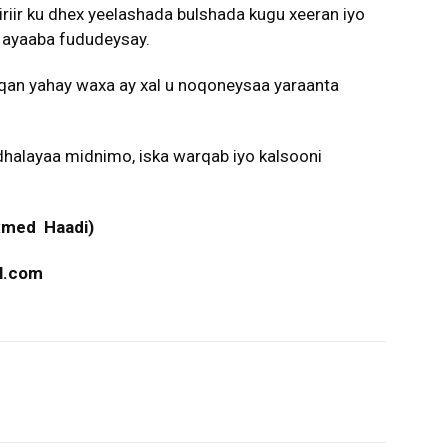
riir ku dhex yeelashada bulshada kugu xeeran iyo
 ayaaba fududeysay.
aqan yahay waxa ay xal u noqoneysaa yaraanta
dhalayaa midnimo, iska warqab iyo kalsooni
xmed Haadi)
l.com