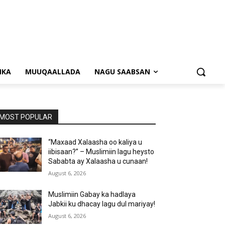
NKA
MUUQAALLADA
NAGU SAABSAN
MOST POPULAR
“Maxaad Xalaasha oo kaliya u
iibisaan?” – Muslimiin lagu heysto
Sababta ay Xalaasha u cunaan!
August 6, 2026
Muslimiin Gabay ka hadlaya
Jabkii ku dhacay lagu dul mariyay!
August 6, 2026