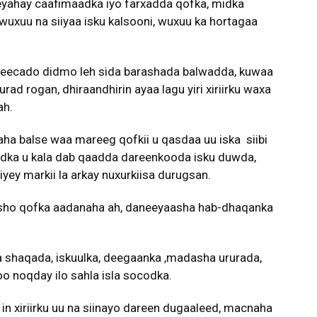
eeyahay caafimaadka iyo farxadda qofka, midka
uxuu na siiyaa isku kalsooni, wuxuu ka hortagaa
abeecado didmo leh sida barashada balwadda, kuwaa
d rogan, dhiraandhirin ayaa lagu yiri xiriirku waxa
ah.
aha balse waa mareeg qofkii u qasdaa uu iska siibi
dadka u kala dab qaadda dareenkooda isku duwda,
yey markii la arkay nuxurkiisa durugsan.
eesho qofka aadanaha ah, daneeyaasha hab-dhaqanka
a shaqada, iskuulka, deegaanka ,madasha ururada,
o noqday ilo sahla isla socodka.
n xiriirku uu na siinayo dareen dugaaleed, macnaha