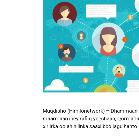
Muqdisho (Himilonetwork) – Dhammaan no
maarmaan iney rafiiq yeeshaan, Qormad
xiriirka oo ah hilinka saaxiibbo lagu hanto.