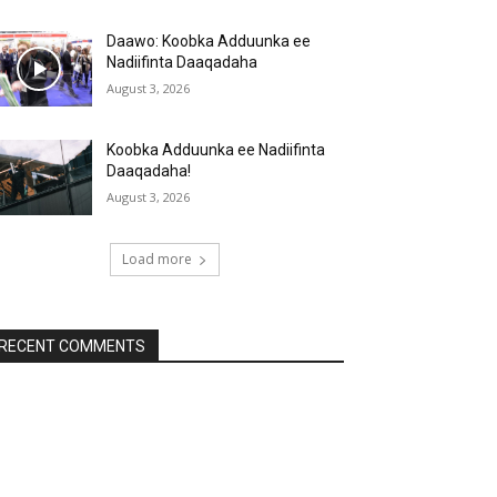
Daawo: Koobka Adduunka ee
Nadiifinta Daaqadaha
August 3, 2026
Koobka Adduunka ee Nadiifinta
Daaqadaha!
August 3, 2026
Load more
RECENT COMMENTS