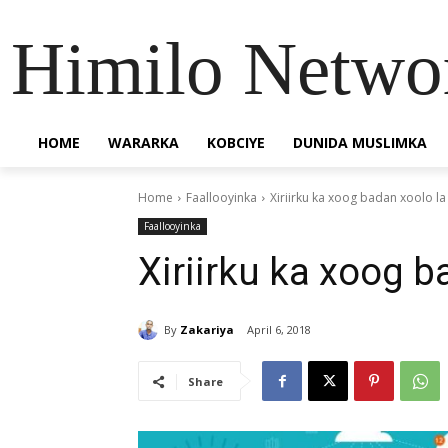
Himilo Netwo
HOME
WARARKA
KOBCIYE
DUNIDA MUSLIMKA
Home
Faallooyinka
Xiriirku ka xoog badan xoolo la
Faallooyinka
Xiriirku ka xoog b
By
Zakariya
April 6, 2018
Share