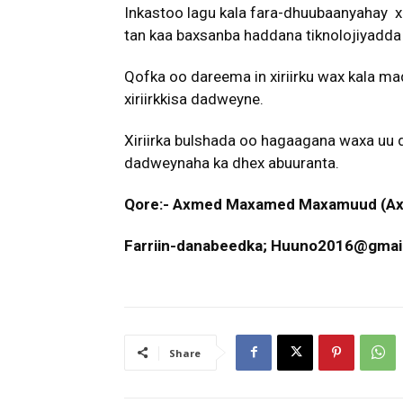
Inkastoo lagu kala fara-dhuubaanyahay xi
tan kaa baxsanba haddana tiknolojiyadda
Qofka oo dareema in xiriirku wax kala m
xiriirkkisa dadweyne.
Xiriirka bulshada oo hagaagana waxa uu 
dadweynaha ka dhex abuuranta.
Qore:- Axmed Maxamed Maxamuud (A
Farriin-danabeedka; Huuno2016@gmai
Share