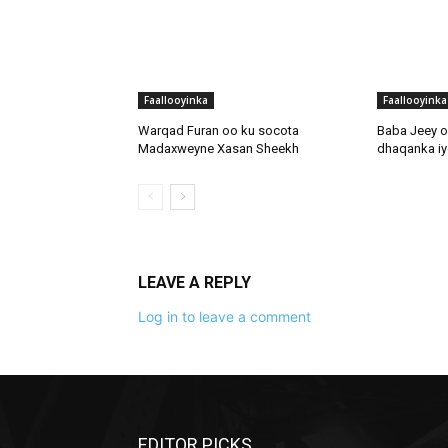
Faallooyinka
Faallooyinka
Warqad Furan oo ku socota
Baba Jeey o
Madaxweyne Xasan Sheekh
dhaqanka iyo
LEAVE A REPLY
Log in to leave a comment
EDITOR PICKS