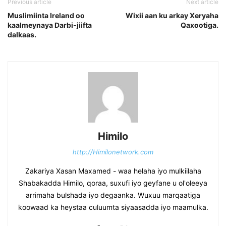
Previous article
Next article
Muslimiinta Ireland oo
Wixii aan ku arkay Xeryaha
kaalmeynaya Darbi-jiifta
Qaxootiga.
dalkaas.
Himilo
http://Himilonetwork.com
Zakariya Xasan Maxamed - waa helaha iyo mulkiilaha
Shabakadda Himilo, qoraa, suxufi iyo geyfane u ol'oleeya
arrimaha bulshada iyo degaanka. Wuxuu marqaatiga
koowaad ka heystaa culuumta siyaasadda iyo maamulka.