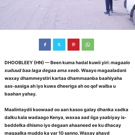
DHOOBLEEY (HN) — Been kuma hadal kuwii yiri:
magaalo
xuduud baa laga degaa ama xeeb.
Waayo magaaladani
waxay dhammeystiri kartaa dhammaanba baahiyaha
aas-aasiga ah iyo kuwa dheeriga ah oo qof walba u
baahan yahay.
Maalintaydii koowaad oo aan kasoo galay dhanka xadka
dalku kala wadaago Kenya, waxaa aad iiga yaabiyay is-
beddelka dhismo iyo degaan ahaaneed ee ku dhacay
magaalka muddo ka yar 10 sanno. Waxay ahayd