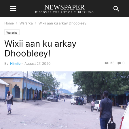
NEWSPAPER
DISCOVER THE ART OF PUBLISHING
Home
Wararka
Wixii aan ku arkay Dhoobleey!
Wararka
Wixii aan ku arkay
Dhoobleey!
33
0
By
Himilo
-
August 27, 2020