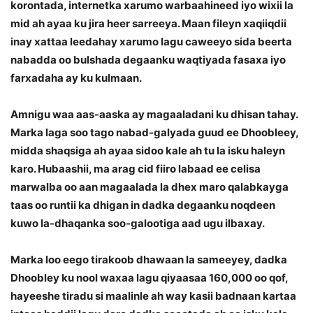
korontada, internetka xarumo warbaahineed iyo wixii la
mid ah ayaa ku jira heer sarreeya. Maan fileyn xaqiiqdii
inay xattaa leedahay xarumo lagu caweeyo sida beerta
nabadda oo bulshada degaanku waqtiyada fasaxa iyo
farxadaha ay ku kulmaan.
Amnigu waa aas-aaska ay magaaladani ku dhisan tahay.
Marka laga soo tago nabad-galyada guud ee Dhoobleey,
midda shaqsiga ah ayaa sidoo kale ah tu la isku haleyn
karo. Hubaashii, ma arag cid fiiro labaad ee celisa
marwalba oo aan magaalada la dhex maro qalabkayga
taas oo runtii ka dhigan in dadka degaanku noqdeen
kuwo la-dhaqanka soo-galootiga aad ugu ilbaxay.
Marka loo eego tirakoob dhawaan la sameeyey, dadka
Dhoobley ku nool waxaa lagu qiyaasaa 160,000 oo qof,
hayeeshe tiradu si maalinle ah way kasii badnaan kartaa