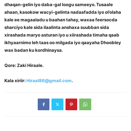
dhaqan-gelin iyo daba-gal loogu sameeyo. Tusaale
ahaan, kasokow wacyi-gelinta nadaafadda iyo ol’olaha
kale ee magaaladu u baahan tahay, waxaa feersocda
sharciyo kale sida ilaalinta anshaxa suubban sida
xirashada maryo asturan iyo u xiirashada timaha qaab
ikhyaarnimo leh taas oo milgada iyo qaayaha Dhoobley
wax badan ku kordhinaysa.
Qore: Zaki Hiraale.
Kala xiriir:
Hiraal86@gmail.com
.