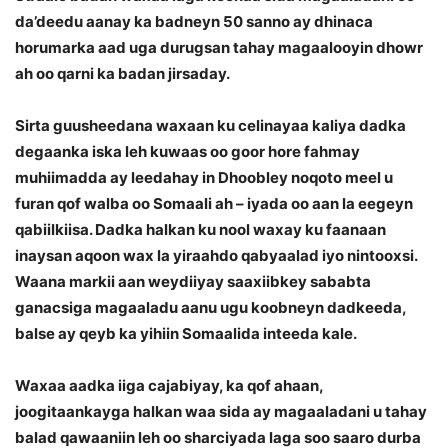
da’deedu aanay ka badneyn 50 sanno ay dhinaca
horumarka aad uga durugsan tahay magaalooyin dhowr
ah oo qarni ka badan jirsaday.
Sirta guusheedana waxaan ku celinayaa kaliya dadka
degaanka iska leh kuwaas oo goor hore fahmay
muhiimadda ay leedahay in Dhoobley noqoto meel u
furan qof walba oo Somaali ah – iyada oo aan la eegeyn
qabiilkiisa. Dadka halkan ku nool waxay ku faanaan
inaysan aqoon wax la yiraahdo qabyaalad iyo nintooxsi.
Waana markii aan weydiiyay saaxiibkey sababta
ganacsiga magaaladu aanu ugu koobneyn dadkeeda,
balse ay qeyb ka yihiin Somaalida inteeda kale.
Waxaa aadka iiga cajabiyay, ka qof ahaan,
joogitaankayga halkan waa sida ay magaaladani u tahay
balad qawaaniin leh oo sharciyada laga soo saaro durba