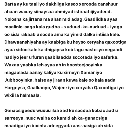
Barta ay ku taal iyo dakhliga kasoo xerooda canshuur
ahaan waxay siinaysaa ahmiyad istiraatiijiyadeed.
Nolosha ka jirtana ma ahan mid adag. Gaadiidka ayaa
maalinle isaga kala gudba – xuduud-ka-xuduud – iyaga
oo sida rakaab u socda ama ka yimid dalka intiisa kale.
Dhawaanshiyaha ay kaabiga ku heyso xeryaha qaxootiga
ayaa sidoo kale ka dhigaysa kob lagu nasto iyo negaadi
hadiyo jeer u furan qaabilaadda socotada iyo safarka.
Waxaa yaabka leh ayaa ah in boosteejooyinka
magaalada aanay kaliya ku xirneyn Xamar iyo
Jubbooyinka, balse ay jiraan kuwa kale oo kala aada
Hargeysa, Gaalkacyo, Wajeer iyo xeryaha Qaxootiga iyo
wixii la halmaala.
Ganacsigeedu wuxuu ilaa xad ku socdaa kobac aad u
sarreeya, nuuc walba oo kamid ah ka-ganacsiga
maadiga iyo bixinta adeegyada aas-aasiga ah sida