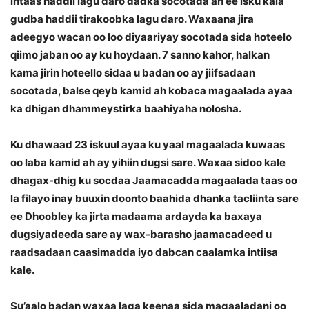
intaas haddii lagu daro dadka socotada ah ee isku kala
gudba haddii tirakoobka lagu daro. Waxaana jira
adeegyo wacan oo loo diyaariyay socotada sida hoteelo
qiimo jaban oo ay ku hoydaan. 7 sanno kahor, halkan
kama jirin hoteello sidaa u badan oo ay jiifsadaan
socotada, balse qeyb kamid ah kobaca magaalada ayaa
ka dhigan dhammeystirka baahiyaha nolosha.
Ku dhawaad 23 iskuul ayaa ku yaal magaalada kuwaas
oo laba kamid ah ay yihiin dugsi sare. Waxaa sidoo kale
dhagax-dhig ku socdaa Jaamacadda magaalada taas oo
la filayo inay buuxin doonto baahida dhanka tacliinta sare
ee Dhoobley ka jirta madaama ardayda ka baxaya
dugsiyadeeda sare ay wax-barasho jaamacadeed u
raadsadaan caasimadda iyo dabcan caalamka intiisa
kale.
Su’aalo badan waxaa laga keenaa sida magaaladani oo