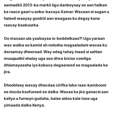
sannadkii 2013-ka markii iigu danbeysay oo aan halkan
ka raaco gaari u anba-baxaya Xamar. Waxaan si sugan u
haleeli waayay goobtii aan waagaas ku degay kana
raacay baabuurka.
Oo maxaan ula yaabayaa is-beddelkaas?! Ugu yaraan
wax walba oo kamid ah nolosha magaaladani waxaa ku
darsamay dheeraad. Way adag tahay inaad si sahlan
muuqaalkii shalay uga soo dhxe bixiso xowliga
dhismayaasha iyo kobaca degaaneed ee magaalada ka
jira.
Dhoobleey waxay dhacdaa cirifka laba raas-kambooni
ee docda koofureed ee dalka. Waxaa ka jira ganacsi aan
kaliya u furneyn gudaha, balse sidoo kale toos uga
yimaada dalka Kenya.