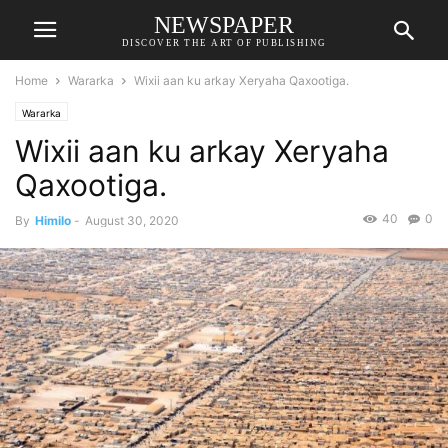
NEWSPAPER
DISCOVER THE ART OF PUBLISHING
Home
Wararka
Wixii aan ku arkay Xeryaha Qaxootiga.
Wararka
Wixii aan ku arkay Xeryaha
Qaxootiga.
40
0
By
Himilo
-
August 30, 2020