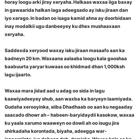
horay loogu arki jiray xeryaha. Halkaas waxaa iiga baxay
in gawaarida halkan laga adeegsado ay isku jiraan dan
iyo xarago. In badan oo isaga kamid ahna ay doorbidaan
inay modalkii ugu danbeeyey ku dhex mushaaxaan
xeryaha.
Saddexda xeryood waxay isku jiraan masaafo aan ka
badneyn 20 km. Waxaana aalaaba loogu kala gooshaa
baabuurta yaryar kuwaas oo khidmad dhan 1,000ksh
lagu ijaarto.
Waxaa mara jidad aad u adag oo sida in lagu
kaawiyadeeyey shub, aan waxba ka baryeyn laamiyada.
Gudaha xerooyinka, siiba Dhadhaab oo aan ku negaaday
saacado dhowr ah – habeen-baryidaydii kasokow, waxaa
ku yaala xarumo waaweyn oo dowli ah oo isugu jira
shirkadaha korontada, biyaha, adeegga war-