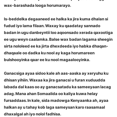
wax-barashada looga horumarayo.
Is-beddelka degaaneed ee halka ka jira kuma dhalan si
fudud iyo lama filaan. Waxay ku qaadatay sannado
badan in ugu danbeyntii loo aqoonsado xerada qaxootiga
ee ugu weyn caalamka. Balse wax badan lagama sheegin
sirta nololeed ee ka jirta dhexdeeda iyo habka dhaqan-
dhaqaale oo dadka ku nool ay kaga horumareen
bulshooyinka qaar ee ku nool magaalooyinka.
Ganacsiga ayaa sidoo kale ah aas-aaska ay xeryuhu ku
dhisan yihiin. Waxaa ka jira ganacsi u furan xuduudda
labada dal kaas oo ay ganacsatadu ka sameeyaan lacag
adag. Mana ahan Somaalida oo kaliya kuwa helay
fursaddaas. In kale, sida madowga Kenyaanka ah, ayaa
halkan ay u tahay kob laga sameysan karo raasamaal
dhaxalgal ah iyo nolol fadhisa.