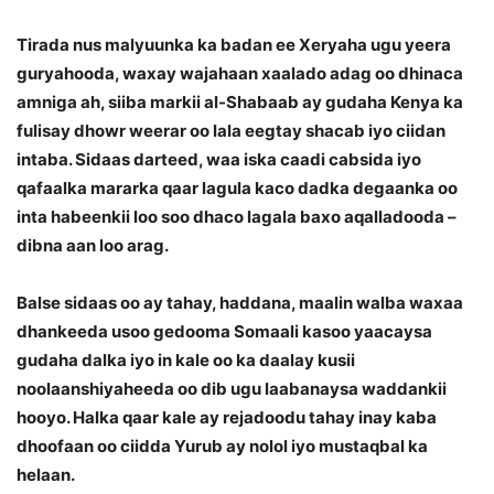
Tirada nus malyuunka ka badan ee Xeryaha ugu yeera
guryahooda, waxay wajahaan xaalado adag oo dhinaca
amniga ah, siiba markii al-Shabaab ay gudaha Kenya ka
fulisay dhowr weerar oo lala eegtay shacab iyo ciidan
intaba. Sidaas darteed, waa iska caadi cabsida iyo
qafaalka mararka qaar lagula kaco dadka degaanka oo
inta habeenkii loo soo dhaco lagala baxo aqalladooda –
dibna aan loo arag.
Balse sidaas oo ay tahay, haddana, maalin walba waxaa
dhankeeda usoo gedooma Somaali kasoo yaacaysa
gudaha dalka iyo in kale oo ka daalay kusii
noolaanshiyaheeda oo dib ugu laabanaysa waddankii
hooyo. Halka qaar kale ay rejadoodu tahay inay kaba
dhoofaan oo ciidda Yurub ay nolol iyo mustaqbal ka
helaan.