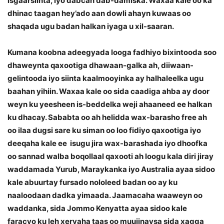
isgaarsiinta, iyo dabcan dab-damiska. Waxaa kale oo ka
dhinac taagan hey’ado aan dowli ahayn kuwaas oo
shaqada ugu badan halkan iyaga u xil-saaran.
Kumana koobna adeegyada looga fadhiyo bixintooda soo
dhaweynta qaxootiga dhawaan-galka ah, diiwaan-
gelintooda iyo siinta kaalmooyinka ay halhaleelka ugu
baahan yihiin. Waxaa kale oo sida caadiga ahba ay door
weyn ku yeesheen is-beddelka weji ahaaneed ee halkan
ku dhacay. Sababta oo ah helidda wax-barasho free ah
oo ilaa dugsi sare ku siman oo loo fidiyo qaxootiga iyo
deeqaha kale ee isugu jira wax-barashada iyo dhoofka
oo sannad walba boqollaal qaxooti ah loogu kala diri jiray
waddamada Yurub, Maraykanka iyo Australia ayaa sidoo
kale abuurtay fursado nololeed badan oo ay ku
naaloodaan dadka yimaada. Jaamacaha waaweyn oo
waddanka, sida Jommo Kenyatta ayaa sidoo kale
faracyo ku leh xeryaha taas oo muujinaysa sida xagga