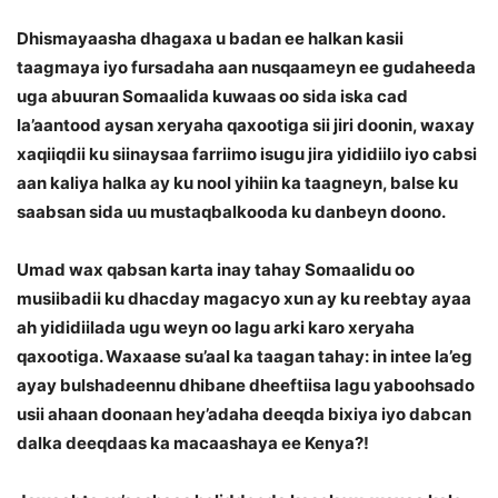
Dhismayaasha dhagaxa u badan ee halkan kasii
taagmaya iyo fursadaha aan nusqaameyn ee gudaheeda
uga abuuran Somaalida kuwaas oo sida iska cad
la’aantood aysan xeryaha qaxootiga sii jiri doonin, waxay
xaqiiqdii ku siinaysaa farriimo isugu jira yididiilo iyo cabsi
aan kaliya halka ay ku nool yihiin ka taagneyn, balse ku
saabsan sida uu mustaqbalkooda ku danbeyn doono.
Umad wax qabsan karta inay tahay Somaalidu oo
musiibadii ku dhacday magacyo xun ay ku reebtay ayaa
ah yididiilada ugu weyn oo lagu arki karo xeryaha
qaxootiga. Waxaase su’aal ka taagan tahay: in intee la’eg
ayay bulshadeennu dhibane dheeftiisa lagu yaboohsado
usii ahaan doonaan hey’adaha deeqda bixiya iyo dabcan
dalka deeqdaas ka macaashaya ee Kenya?!