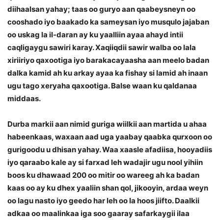
diihaalsan yahay; taas oo guryo aan qaabeysneyn oo
cooshado iyo baakado ka sameysan iyo musqulo jajaban
oo uskag la il-daran ay ku yaalliin ayaa ahayd intii
caqligaygu sawiri karay. Xaqiiqdii sawir walba oo lala
xiriiriyo qaxootiga iyo barakacayaasha aan meelo badan
dalka kamid ah ku arkay ayaa ka fishay si lamid ah inaan
ugu tago xeryaha qaxootiga. Balse waan ku qaldanaa
middaas.
Durba markii aan nimid guriga wiilkii aan martida u ahaa
habeenkaas, waxaan aad uga yaabay qaabka qurxoon oo
gurigoodu u dhisan yahay. Waa xaasle afadiisa, hooyadiis
iyo qaraabo kale ay si farxad leh wadajir ugu nool yihiin
boos ku dhawaad 200 oo mitir oo wareeg ah ka badan
kaas oo ay ku dhex yaaliin shan qol, jikooyin, ardaa weyn
oo lagu nasto iyo geedo har leh oo la hoos jiifto. Daalkii
adkaa oo maalinkaa iga soo gaaray safarkaygii ilaa