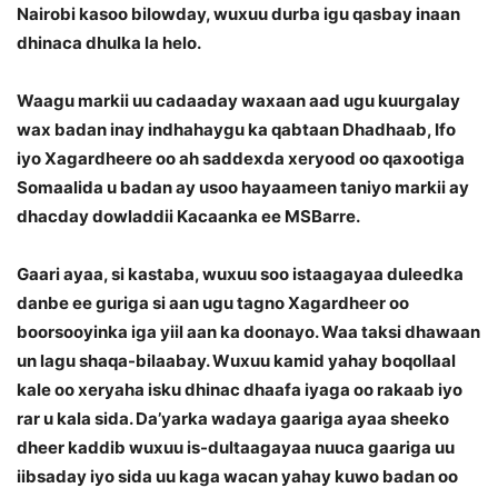
Nairobi kasoo bilowday, wuxuu durba igu qasbay inaan
dhinaca dhulka la helo.
Waagu markii uu cadaaday waxaan aad ugu kuurgalay
wax badan inay indhahaygu ka qabtaan Dhadhaab, Ifo
iyo Xagardheere oo ah saddexda xeryood oo qaxootiga
Somaalida u badan ay usoo hayaameen taniyo markii ay
dhacday dowladdii Kacaanka ee MSBarre.
Gaari ayaa, si kastaba, wuxuu soo istaagayaa duleedka
danbe ee guriga si aan ugu tagno Xagardheer oo
boorsooyinka iga yiil aan ka doonayo. Waa taksi dhawaan
un lagu shaqa-bilaabay. Wuxuu kamid yahay boqollaal
kale oo xeryaha isku dhinac dhaafa iyaga oo rakaab iyo
rar u kala sida. Da’yarka wadaya gaariga ayaa sheeko
dheer kaddib wuxuu is-dultaagayaa nuuca gaariga uu
iibsaday iyo sida uu kaga wacan yahay kuwo badan oo