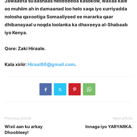
Jawaabta su’aashaas heliddeeda kasokow, waxaa kale
oo muhiim ah in damaanad loo helo xaqa iyo xurriyadda
nolosha qaxootiga Somaaliyeed ee mararka qaar
dhibanayaal u noqda loolanka ka dhaxeeya al-Shabaab
iyo Kenya.
Qore: Zaki Hiraale.
Kala xiriir:
Hiraal86@gmail.com
.
Previous article
Next article
Wixii aan ku arkay
Innaga iyo YARYARKA.
Dhoobleey!