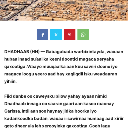
DHADHAAB (HN) — Gabagabada warbixintayda, waxaan
hubaa inaad su’aal ka keeni doontid magaca xeryaha
qaxootiga. Waayo muuqaalka aan kuu sawiri doono iyo
magaca loogu yeero aad bay xaqiiqdii isku weydaaran
yihiin.
Fiid danbe oo caweysku bilow yahay ayaan nimid
Dhadhaab innaga oo saaran gaari aan kasoo raacnay
Garissa. Intii aan soo haynay jidka boorka iyo
kadankoodka badan, waxaa ii sawirnaa humaag aad xiriir
qoto dheer ula leh xerooyinka qaxootiga. Goob lagu