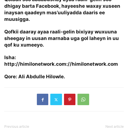
dhigay barta Facebook, hayeeshe waxay xuseen
inaysan qaadeyn mas’uuliyadda daaris ee
muusigga.
Qofkii daaray ayaa raali-gelin bixiyay wuxuuna
sheegay in uusan marnaba uga gol laheyn in uu
qof ku xumeeyo.
Isha:
http://himilonetwork.com://himilonetwork.com
Qore: Ali Abdulle Hilowle.
Previous article
Next article