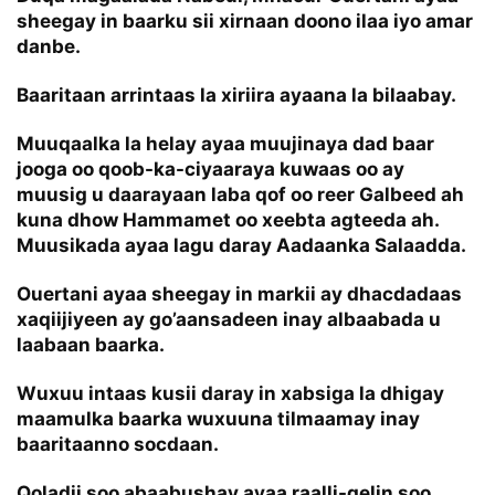
sheegay in baarku sii xirnaan doono ilaa iyo amar
danbe.
Baaritaan arrintaas la xiriira ayaana la bilaabay.
Muuqaalka la helay ayaa muujinaya dad baar
jooga oo qoob-ka-ciyaaraya kuwaas oo ay
muusig u daarayaan laba qof oo reer Galbeed ah
kuna dhow Hammamet oo xeebta agteeda ah.
Muusikada ayaa lagu daray Aadaanka Salaadda.
Ouertani ayaa sheegay in markii ay dhacdadaas
xaqiijiyeen ay go’aansadeen inay albaabada u
laabaan baarka.
Wuxuu intaas kusii daray in xabsiga la dhigay
maamulka baarka wuxuuna tilmaamay inay
baaritaanno socdaan.
Qoladii soo abaabushay ayaa raalli-gelin soo