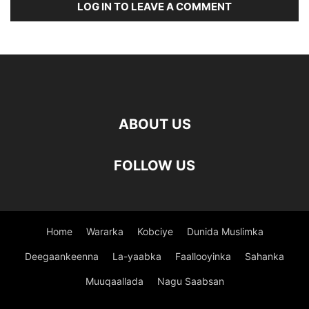
LOG IN TO LEAVE A COMMENT
ABOUT US
FOLLOW US
Home
Wararka
Kobciye
Dunida Muslimka
Deegaankeenna
La-yaabka
Faallooyinka
Sahanka
Muuqaallada
Nagu Saabsan