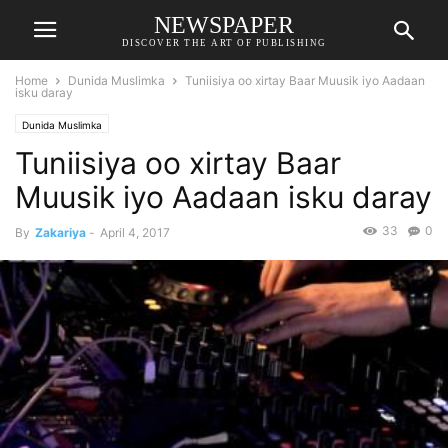
NEWSPAPER
DISCOVER THE ART OF PUBLISHING
Home
Dunida Muslimka
Tuniisiya oo xirtay Baar Muusik iyo Aadaan
isku daray
Dunida Muslimka
Tuniisiya oo xirtay Baar
Muusik iyo Aadaan isku daray
33
0
By
Zakariya
-
April 4, 2017