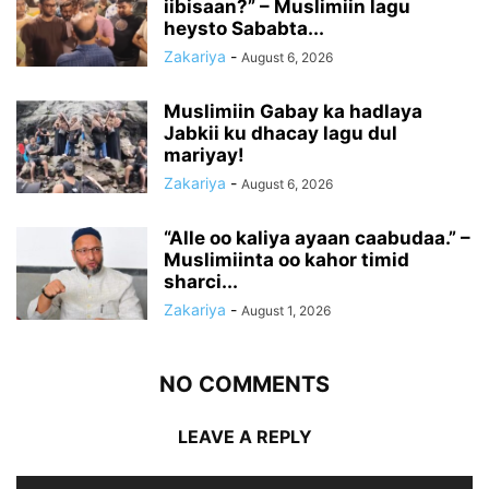
iibisaan?” – Muslimiin lagu
heysto Sababta...
Zakariya
-
August 6, 2026
Muslimiin Gabay ka hadlaya
Jabkii ku dhacay lagu dul
mariyay!
Zakariya
-
August 6, 2026
“Alle oo kaliya ayaan caabudaa.” –
Muslimiinta oo kahor timid
sharci...
Zakariya
-
August 1, 2026
NO COMMENTS
LEAVE A REPLY