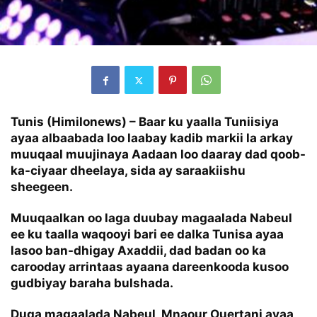
Tunis (Himilonews) – Baar ku yaalla Tuniisiya
ayaa albaabada loo laabay kadib markii la arkay
muuqaal muujinaya Aadaan loo daaray dad qoob-
ka-ciyaar dheelaya, sida ay saraakiishu
sheegeen.
Muuqaalkan oo laga duubay magaalada Nabeul
ee ku taalla waqooyi bari ee dalka Tunisa ayaa
lasoo ban-dhigay Axaddii, dad badan oo ka
carooday arrintaas ayaana dareenkooda kusoo
gudbiyay baraha bulshada.
Duqa magaalada Nabeul, Mnaour Ouertani ayaa