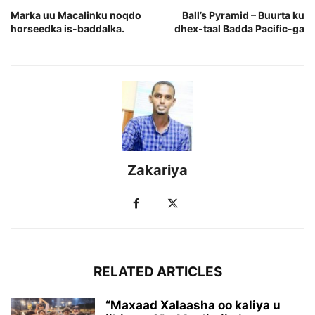
Marka uu Macalinku noqdo
Ball’s Pyramid – Buurta ku
horseedka is-baddalka.
dhex-taal Badda Pacific-ga
Zakariya
RELATED ARTICLES
“Maxaad Xalaasha oo kaliya u