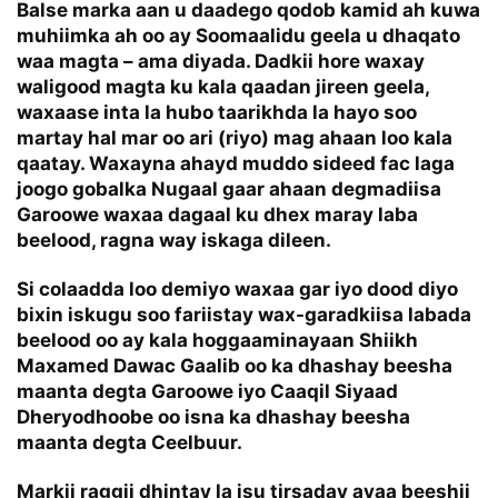
Balse marka aan u daadego qodob kamid ah kuwa
muhiimka ah oo ay Soomaalidu geela u dhaqato
waa magta – ama diyada. Dadkii hore waxay
waligood magta ku kala qaadan jireen geela,
waxaase inta la hubo taarikhda la hayo soo
martay hal mar oo ari (riyo) mag ahaan loo kala
qaatay. Waxayna ahayd muddo sideed fac laga
joogo gobalka Nugaal gaar ahaan degmadiisa
Garoowe waxaa dagaal ku dhex maray laba
beelood, ragna way iskaga dileen.
Si colaadda loo demiyo waxaa gar iyo dood diyo
bixin iskugu soo fariistay wax-garadkiisa labada
beelood oo ay kala hoggaaminayaan Shiikh
Maxamed Dawac Gaalib oo ka dhashay beesha
maanta degta Garoowe iyo Caaqil Siyaad
Dheryodhoobe oo isna ka dhashay beesha
maanta degta Ceelbuur.
Markii raggii dhintay la isu tirsaday ayaa beeshii