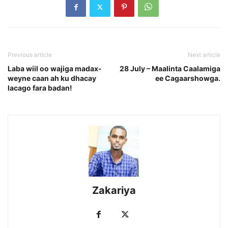
Previous article
Next article
Laba wiil oo wajiga madax-
28 July – Maalinta Caalamiga
weyne caan ah ku dhacay
ee Cagaarshowga.
lacago fara badan!
Zakariya