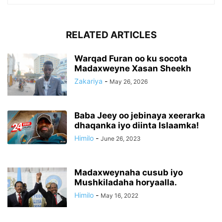
RELATED ARTICLES
Warqad Furan oo ku socota
Madaxweyne Xasan Sheekh
Zakariya
-
May 26, 2026
Baba Jeey oo jebinaya xeerarka
dhaqanka iyo diinta Islaamka!
Himilo
-
June 26, 2023
Madaxweynaha cusub iyo
Mushkiladaha horyaalla.
Himilo
-
May 16, 2022