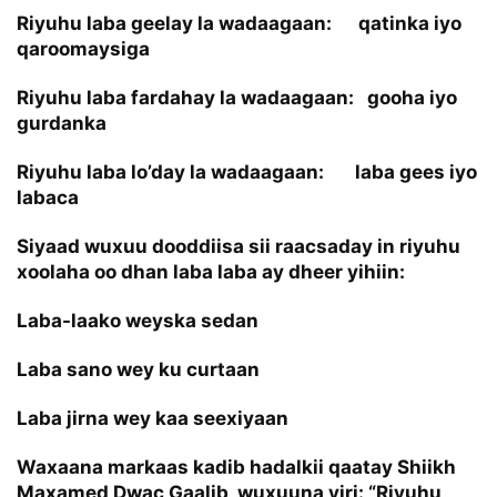
Riyuhu laba geelay la wadaagaan: qatinka iyo
qaroomaysiga
Riyuhu laba fardahay la wadaagaan: gooha iyo
gurdanka
Riyuhu laba lo’day la wadaagaan: laba gees iyo
labaca
Siyaad wuxuu dooddiisa sii raacsaday in riyuhu
xoolaha oo dhan laba laba ay dheer yihiin:
Laba-laako weyska sedan
Laba sano wey ku curtaan
Laba jirna wey kaa seexiyaan
Waxaana markaas kadib hadalkii qaatay Shiikh
Maxamed Dwac Gaalib, wuxuuna yiri: “Riyuhu