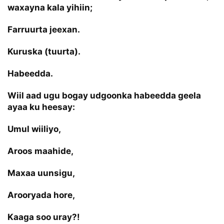
waxayna kala yihiin;
Farruurta jeexan.
Kuruska (tuurta).
Habeedda.
Wiil aad ugu bogay udgoonka habeedda geela
ayaa ku heesay:
Umul wiiliyo,
Aroos maahide,
Maxaa uunsigu,
Arooryada hore,
Kaaga soo uray?!