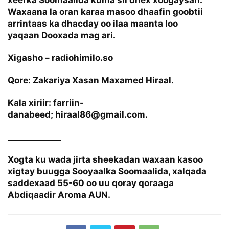
xeerka Soomaalida kuma sii dhex xoogaysan.
Waxaana la oran karaa masoo dhaafin goobtii
arrintaas ka dhacday oo ilaa maanta loo
yaqaan
Dooxada mag ari.
Xigasho – radiohimilo.so
Qore: Zakariya Xasan Maxamed Hiraal.
Kala xiriir: farriin-
danabeed;
hiraal86@gmail.com
.
_____________
Xogta ku wada jirta sheekadan waxaan kasoo
xigtay buugga Sooyaalka Soomaalida, xalqada
saddexaad 55-60 oo uu qoray qoraaga
Abdiqaadir Aroma AUN.