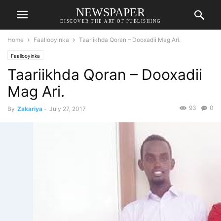
NEWSPAPER
DISCOVER THE ART OF PUBLISHING
Home
Faallooyinka
Taariikhda Qoran – Dooxadii Mag Ari.
Faallooyinka
Taariikhda Qoran – Dooxadii
Mag Ari.
93
0
By
Zakariya
-
July 27, 2017