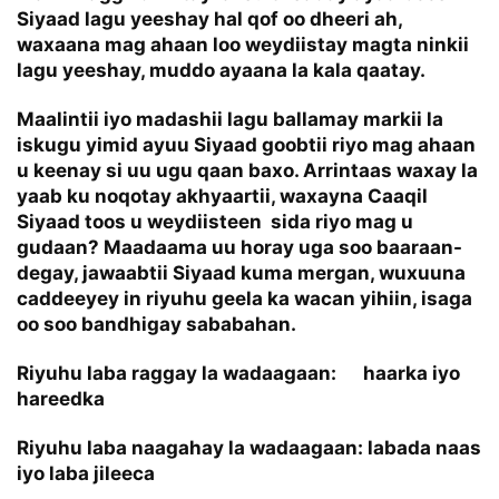
Siyaad lagu yeeshay hal qof oo dheeri ah,
waxaana mag ahaan loo weydiistay magta ninkii
lagu yeeshay, muddo ayaana la kala qaatay.
Maalintii iyo madashii lagu ballamay markii la
iskugu yimid ayuu Siyaad goobtii riyo mag ahaan
u keenay si uu ugu qaan baxo. Arrintaas waxay la
yaab ku noqotay akhyaartii, waxayna Caaqil
Siyaad toos u weydiisteen sida riyo mag u
gudaan? Maadaama uu horay uga soo baaraan-
degay, jawaabtii Siyaad kuma mergan, wuxuuna
caddeeyey in riyuhu geela ka wacan yihiin, isaga
oo soo bandhigay sababahan.
Riyuhu laba raggay la wadaagaan: haarka iyo
hareedka
Riyuhu laba naagahay la wadaagaan: labada naas
iyo laba jileeca