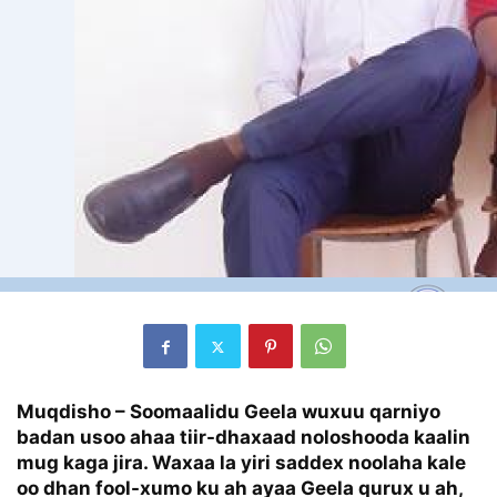
Muqdisho – Soomaalidu Geela wuxuu qarniyo
badan usoo ahaa tiir-dhaxaad noloshooda kaalin
mug kaga jira. Waxaa la yiri saddex noolaha kale
oo dhan fool-xumo ku ah ayaa Geela qurux u ah,