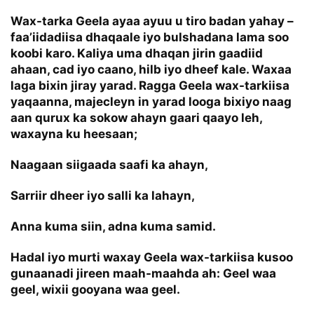
Wax-tarka Geela ayaa ayuu u tiro badan yahay –
faa’iidadiisa dhaqaale iyo bulshadana lama soo
koobi karo. Kaliya uma dhaqan jirin gaadiid
ahaan, cad iyo caano, hilb iyo dheef kale. Waxaa
laga bixin jiray yarad. Ragga Geela wax-tarkiisa
yaqaanna, majecleyn in yarad looga bixiyo naag
aan qurux ka sokow ahayn gaari qaayo leh,
waxayna ku heesaan;
Naagaan siigaada saafi ka ahayn,
Sarriir dheer iyo salli ka lahayn,
Anna kuma siin, adna kuma samid.
Hadal iyo murti waxay Geela wax-tarkiisa kusoo
gunaanadi jireen maah-maahda ah: Geel waa
geel, wixii gooyana waa geel.