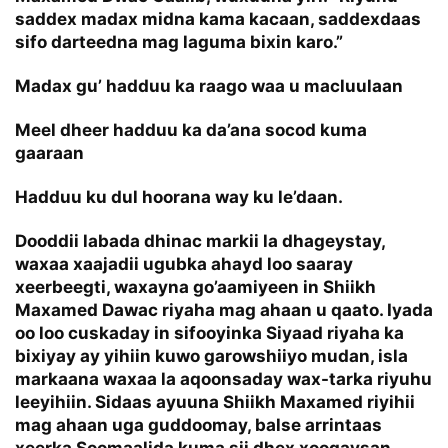
saddex madax midna kama kacaan, saddexdaas
sifo darteedna mag laguma bixin karo.”
Madax gu’ hadduu ka raago waa u macluulaan
Meel dheer hadduu ka da’ana socod kuma
gaaraan
Hadduu ku dul hoorana way ku le’daan.
Dooddii labada dhinac markii la dhageystay,
waxaa xaajadii ugubka ahayd loo saaray
xeerbeegti, waxayna go’aamiyeen in Shiikh
Maxamed Dawac riyaha mag ahaan u qaato. Iyada
oo loo cuskaday in sifooyinka Siyaad riyaha ka
bixiyay ay yihiin kuwo garowshiiyo mudan, isla
markaana waxaa la aqoonsaday wax-tarka riyuhu
leeyihiin. Sidaas ayuuna Shiikh Maxamed riyihii
mag ahaan uga guddoomay, balse arrintaas