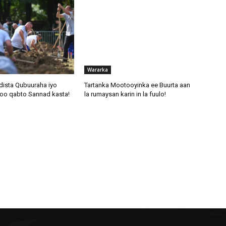
Wararka
dista Qubuuraha iyo
Tartanka Mootooyinka ee Buurta aan
oo qabto Sannad kasta!
la rumaysan karin in la fuulo!