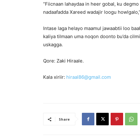
“Fiicnaan lahaydaa in heer gobal, ku degmo 
nadaafadda Xareed wadajir loogu howlgalo,” a
Intase laga helayo maamul jawaabtii loo baa
kaliya tilmaan uma noqon doonto bu’da cilmi
uskagga.
Qore: Zaki Hiraale.
Kala xiriir:
hiraal86@gmail.com
Share