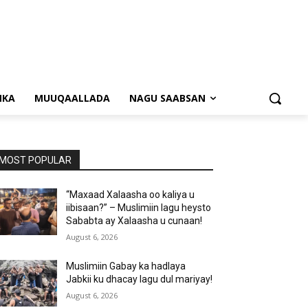
NKA
MUUQAALLADA
NAGU SAABSAN
MOST POPULAR
“Maxaad Xalaasha oo kaliya u
iibisaan?” – Muslimiin lagu heysto
Sababta ay Xalaasha u cunaan!
August 6, 2026
Muslimiin Gabay ka hadlaya
Jabkii ku dhacay lagu dul mariyay!
August 6, 2026