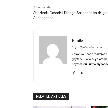
Previous article
Sheekada Gabadhii Dilaaga Aabaheed ka dhigat
Soddogeeda.
Himilo
http://Himilonetwork.com
Zakariya Xasan Maxamed - 
geyfane u ol'oleeya arri
heystaa culuumta siyaasa
RELATED ARTICLES