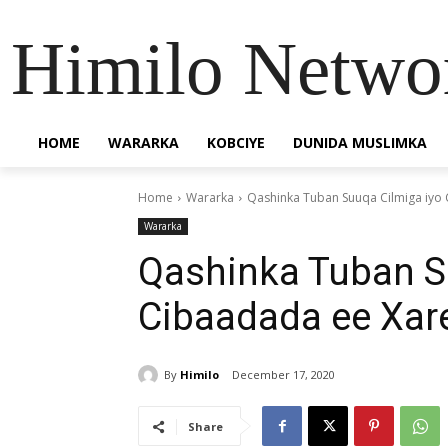
Himilo Netwo
HOME
WARARKA
KOBCIYE
DUNIDA MUSLIMKA
Home
Wararka
Qashinka Tuban Suuqa Cilmiga iyo
Wararka
Qashinka Tuban S
Cibaadada ee Xar
By
Himilo
December 17, 2020
Share