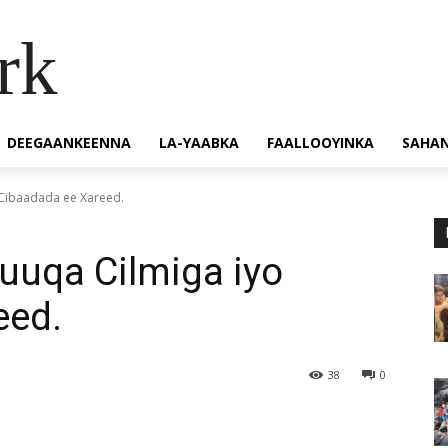
rk
DEEGAANKEENNA
LA-YAABKA
FAALLOOYINKA
SAHA
 Cibaadada ee Xareed.
uuqa Cilmiga iyo
eed.
38
0