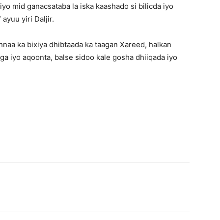
iyo mid ganacsataba la iska kaashado si bilicda iyo
yuu yiri Daljir.
hnaa ka bixiya dhibtaada ka taagan Xareed, halkan
ga iyo aqoonta, balse sidoo kale gosha dhiiqada iyo