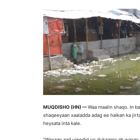
MUQDISHO (HN) —
Waa maalin shaqo. In ba
shaqeeyaan xaaladda adag ee halkan ka jir
heysata inta kale.
“Waxaan aad ujeedid oo dukaamo ah waxay u 