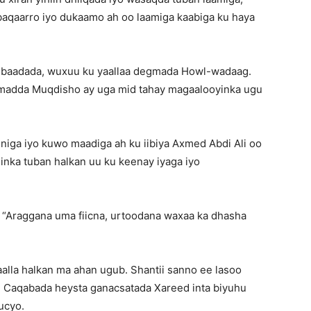
iro baqaarro iyo dukaamo ah oo laamiga kaabiga ku haya
cibaadada, wuxuu ku yaallaa degmada Howl-wadaag.
imadda Muqdisho ay uga mid tahay magaalooyinka ugu
iniga iyo kuwo maadiga ah ku iibiya Axmed Abdi Ali oo
inka tuban halkan uu ku keenay iyaga iyo
. “Araggana uma fiicna, urtoodana waxaa ka dhasha
aalla halkan ma ahan ugub. Shantii sanno ee lasoo
 Caqabada heysta ganacsatada Xareed inta biyuhu
ucyo.