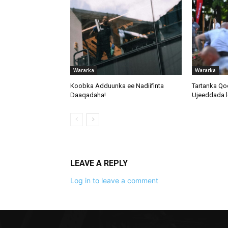
Wararka
Wararka
Koobka Adduunka ee Nadiifinta
Tartanka Qo
Daaqadaha!
Ujeeddada l
LEAVE A REPLY
Log in to leave a comment