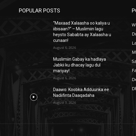
POPULAR POSTS
P
“Maxaad Xalaasha oo kaliya u
W
iibisaan?” – Muslimiin lagu
D
heysto Sababta ay Xalaasha u
cunaan!
L
August 6, 2026
M
Muslimiin Gabay ka hadlaya
S
Jabkii ku dhacay lagu dul
Fa
mariyay!
August 6, 2026
D
D
Daawo: Koobka Adduunka ee
Nadiifinta Daaqadaha
August 3, 2026