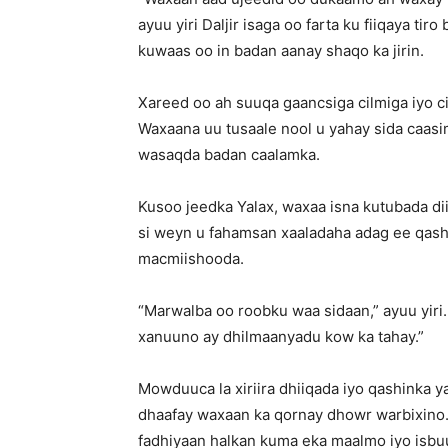
ayuu yiri Daljir isaga oo farta ku fiiqaya t
kuwaas oo in badan aanay shaqo ka jirin.
Xareed oo ah suuqa gaancsiga cilmiga iyo 
Waxaana uu tusaale nool u yahay sida caas
wasaqda badan caalamka.
Kusoo jeedka Yalax, waxaa isna kutubada di
si weyn u fahamsan xaaladaha adag ee qash
macmiishooda.
“Marwalba oo roobku waa sidaan,” ayuu yiri
xanuuno ay dhilmaanyadu kow ka tahay.”
Mowduuca la xiriira dhiiqada iyo qashinka y
dhaafay waxaan ka qornay dhowr warbixino.
fadhiyaan halkan kuma eka maalmo iyo isbu