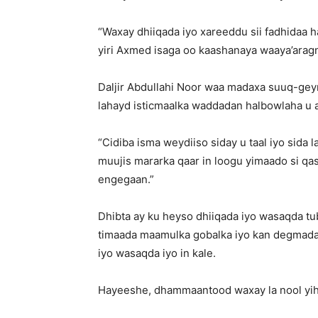
“Waxay dhiiqada iyo xareeddu sii fadhidaa 
yiri Axmed isaga oo kaashanaya waaya’aragn
Daljir Abdullahi Noor waa madaxa suuq-gey
lahayd isticmaalka waddadan halbowlaha u 
“Cidiba isma weydiiso siday u taal iyo sida 
muujis mararka qaar in loogu yimaado si qa
engegaan.”
Dhibta ay ku heyso dhiiqada iyo wasaqda tu
timaada maamulka gobalka iyo kan degmada
iyo wasaqda iyo in kale.
Hayeeshe, dhammaantood waxay la nool yihii