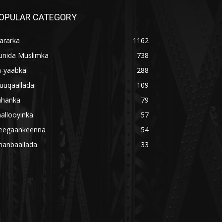
OPULAR CATEGORY
ararka
1162
unida Muslimka
738
a-yaabka
288
uuqaallada
109
ahanka
79
allooyinka
57
eegaankeenna
54
hanbaallada
33