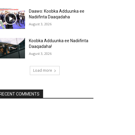
Daawo: Koobka Adduunka ee
Nadiifinta Daaqadaha
August 3, 2026
Koobka Adduunka ee Nadiifinta
Daaqadaha!
August 3, 2026
Load more
RECENT COMMENTS