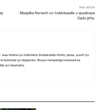
Next article
ay
Masjidka Norwich oo toddobaadle u quudinaya
Darbi-jiifta.
waa helaha iyo mulkiilaha Shabakadda Himilo, qoraa, suxufi iyo
maha bulshada iyo degaanka. Wuxuu marqaatiga koowaad ka
dda iyo maamulka.