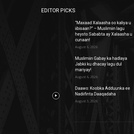
EDITOR PICKS
“Maxaad Xalaasha oo kaliya u
iibisaan?” – Muslimiin lagu
heysto Sababta ay Xalaasha u
cunaan!
August 6, 2026
Muslimiin Gabay ka hadlaya
Jabkii ku dhacay lagu dul
mariyay!
August 6, 2026
Daawo: Koobka Adduunka ee
Nadiifinta Daaqadaha
August 3, 2026