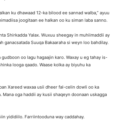
halkan ku dhawaad 12-ka bilood ee sannad walba,” ayuu
imadiisa joogitaan ee halkan oo ku siman laba sanno.
nta Shirkadda Yalax. Wuxuu sheegay in muhiimaddii ay
ah ganacsatada Suuqa Bakaaraha si weyn loo bahdilay.
la gudboon oo lagu hagaajin karo. Waxay u eg tahay is-
shinka looga qaado. Waase kolka ay biyuhu ka
ban Xareed waxaa usii dheer fal-celin dowli oo ka
. Mana oga haddii ay kusii shaqeyn doonaan uskagga
n yididiilo. Farriintooduna way caddahay.