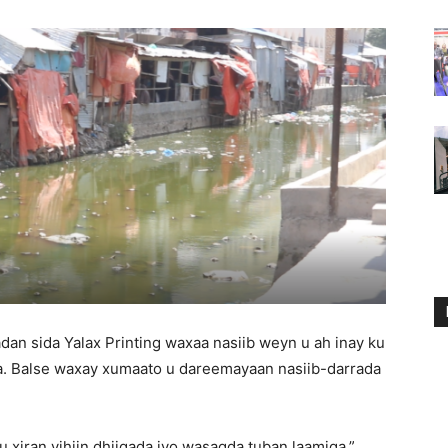
dan sida Yalax Printing waxaa nasiib weyn u ah inay ku
ta. Balse waxay xumaato u dareemayaan nasiib-darrada
xiran yihiin dhiiqada iyo wasaqda tuban laamiga,”