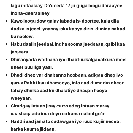
lagu mitaalaay. Da’deeda 17 jir guga loogu daraayee,
indha-deeraaleey.
Kuwo loogu dow galay labada is-doortee, kala dila
dadka is jecel, yaanay isku kaaya dirin, dunida nabad
ku noolow.
Haku daalin jeedaal. Indha sooma jeedsaan, qalbi kaa
janjeera.
Dhinacyada wadnaha iyo dhabtuu kalgacalkuna meel
dheer buu iiga yaal.
Dhudi dhex yar dhabanno hoobaan, adigaa dheg iyo
qurux Rabbi kuu dhameeyo, inta aad dumarka dheer
tahay dhulka aad ku dhalatiyo dhaqan hooyo
weeyaan.
Cimrigay intaan jiray carro edeg intaan maray
caashaqaadu ima deyn oo kama calool go’in.
Haddii aad jamato cadawgaa iyo ruux ku jiir neceb,
harka kuuma jiidaan.