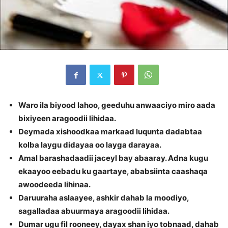
Waro ila biyood lahoo, geeduhu anwaaciyo miro aada
bixiyeen aragoodii lihidaa.
Deymada xishoodkaa markaad luqunta dadabtaa
kolba laygu didayaa oo layga darayaa.
Amal barashadaadii jaceyl bay abaaray. Adna kugu
ekaayoo eebadu ku gaartaye, ababsiinta caashaqa
awoodeeda lihinaa.
Daruuraha aslaayee, ashkir dahab la moodiyo,
sagalladaa abuurmaya aragoodii lihidaa.
Dumar ugu fil rooneey, dayax shan iyo tobnaad, dahab