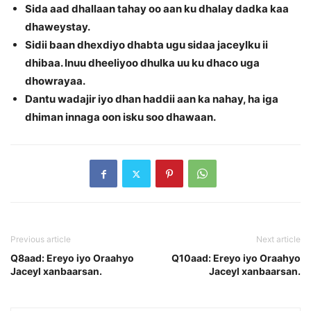
Sida aad dhallaan tahay oo aan ku dhalay dadka kaa
dhaweystay.
Sidii baan dhexdiyo dhabta ugu sidaa jaceylku ii
dhibaa. Inuu dheeliyoo dhulka uu ku dhaco uga
dhowrayaa.
Dantu wadajir iyo dhan haddii aan ka nahay, ha iga
dhiman innaga oon isku soo dhawaan.
Previous article
Next article
Q8aad: Ereyo iyo Oraahyo
Q10aad: Ereyo iyo Oraahyo
Jaceyl xanbaarsan.
Jaceyl xanbaarsan.