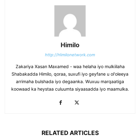
Himilo
http://Himilonetwork.com
Zakariya Xasan Maxamed - waa helaha iyo mulkiilaha
Shabakadda Himilo, qoraa, suxufi iyo geyfane u ol'oleeya
arrimaha bulshada iyo degaanka. Wuxuu marqaatiga
koowaad ka heystaa culuumta siyaasadda iyo maamulka.
RELATED ARTICLES