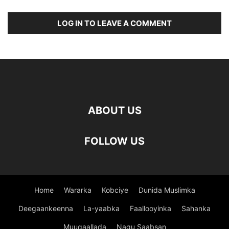
LOG IN TO LEAVE A COMMENT
ABOUT US
FOLLOW US
Home
Wararka
Kobciye
Dunida Muslimka
Deegaankeenna
La-yaabka
Faallooyinka
Sahanka
Muuqaallada
Nagu Saabsan