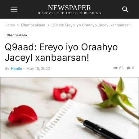
NEWSPAPER
DISCOVER THE ART OF PUBLISHING
Home
Dhanbaallada
Q9aad: Ereyo iyo Oraahyo Jaceyl xanbaarsan!
Dhanbaallada
Q9aad: Ereyo iyo Oraahyo
Jaceyl xanbaarsan!
62
0
By
Himilo
-
May 18, 2020