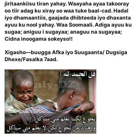
jiritaankiisu tiran yahay. Waayaha ayaa takooray
oo tiir adag ku xiray oo waa tuke baal-cad. Hadal
iyo dhamaantiis, gaajada dhibteeda iyo dhaxanta
ayuu ku nool yahay. Waa Soomaali. Adiga ayuu ku
sugaa; aniguu i sugayaa; anaguu na sugayaa;
Cidna inoogama sokeyso!!
Xigasho—buugga Afka iyo Suugaanta/ Dugsiga
Dhexe/Fasalka 7aad.