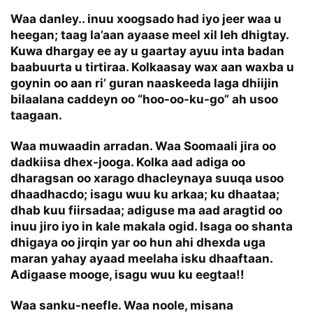
Waa danley.. inuu xoogsado had iyo jeer waa u
heegan; taag la’aan ayaase meel xil leh dhigtay.
Kuwa dhargay ee ay u gaartay ayuu inta badan
baabuurta u tirtiraa. Kolkaasay wax aan waxba u
goynin oo aan ri’ guran naaskeeda laga dhiijin
bilaalana caddeyn oo “hoo-oo-ku-go” ah usoo
taagaan.
Waa muwaadin arradan. Waa Soomaali jira oo
dadkiisa dhex-jooga. Kolka aad adiga oo
dharagsan oo xarago dhacleynaya suuqa usoo
dhaadhacdo; isagu wuu ku arkaa; ku dhaataa;
dhab kuu fiirsadaa; adiguse ma aad aragtid oo
inuu jiro iyo in kale makala ogid. Isaga oo shanta
dhigaya oo jirqin yar oo hun ahi dhexda uga
maran yahay ayaad meelaha isku dhaaftaan.
Adigaase mooge, isagu wuu ku eegtaa!!
Waa sanku-neefle. Waa noole, misana