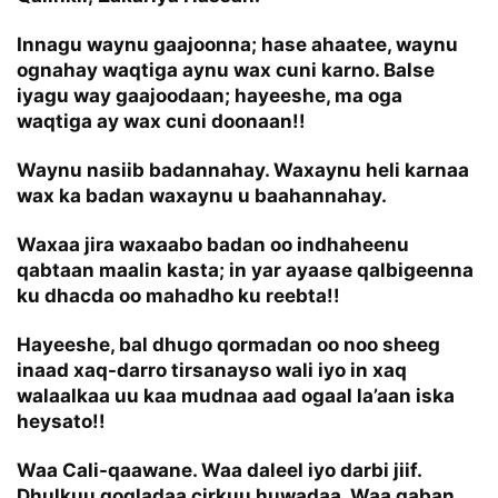
Innagu waynu gaajoonna; hase ahaatee, waynu
ognahay waqtiga aynu wax cuni karno. Balse
iyagu way gaajoodaan; hayeeshe, ma oga
waqtiga ay wax cuni doonaan!!
Waynu nasiib badannahay. Waxaynu heli karnaa
wax ka badan waxaynu u baahannahay.
Waxaa jira waxaabo badan oo indhaheenu
qabtaan maalin kasta; in yar ayaase qalbigeenna
ku dhacda oo mahadho ku reebta!!
Hayeeshe, bal dhugo qormadan oo noo sheeg
inaad xaq-darro tirsanayso wali iyo in xaq
walaalkaa uu kaa mudnaa aad ogaal la’aan iska
heysato!!
Waa Cali-qaawane. Waa daleel iyo darbi jiif.
Dhulkuu gogladaa cirkuu huwadaa. Waa gaban