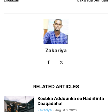
Libaaxa!!
Qaxwada Dunida!!
Zakariya
RELATED ARTICLES
Koobka Adduunka ee Nadiifinta
Daaqadaha!
Zakariya
-
August 3, 2026