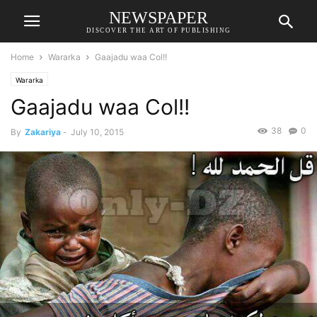
NEWSPAPER
DISCOVER THE ART OF PUBLISHING
Home
Wararka
Gaajadu waa Col!!
Wararka
Gaajadu waa Col!!
38
0
By
Zakariya
-
July 10, 2015