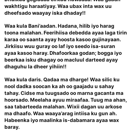
wakhtigu haraatiyay. Waa ubax inta wax uu
dheefsado waayay iska dhaday!!
Waa kula Bani’aadan. Hadana, hilib iyo harag
toona malahan. Feerihiisa debedda ayaa laga tirin
karaa oo saanta ayay hoosta kasoo gujinayaan.
Jirkiisu wuu guray oo laf iyo seedo isa-suran
ayaa kasoo haray. Dhafoorkaa godan; bogga iyo
beerkaa isku dhagay oo macluul darteed ayay
dhaguhu la dheer yihiin!!
Waa kula daris. Qadaa ma dharge! Waa silic ku
nool dadka soocan ka ah oo gaajadu u sahay
tahay. Cidse ma tuugsado oo marna gacanta ma
hoorsado. Meelaha ayuu miraafaa. Tuug ma ahan,
saa tabarteeda malahan. Wixii dagan uu arkose
ma dhaafo. Waa waaya’arag intiisa ku gun ah.
Habeenka iyo maalinka is-dabamara ayaa wax
baray.