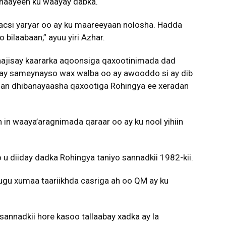
lahaayeen ku waayay dabka.
acsi yaryar oo ay ku maareeyaan nolosha. Hadda
bilaabaan,” ayuu yiri Azhar.
ajisay kaararka aqoonsiga qaxootinimada dad
inay sameynayso wax walba oo ay awooddo si ay dib
aqan dhibanayaasha qaxootiga Rohingya ee xeradan
in waaya’aragnimada qaraar oo ay ku nool yihiin
diiday dadka Rohingya taniyo sannadkii 1982-kii.
ugu xumaa taariikhda casriga ah oo QM ay ku
annadkii hore kasoo tallaabay xadka ay la