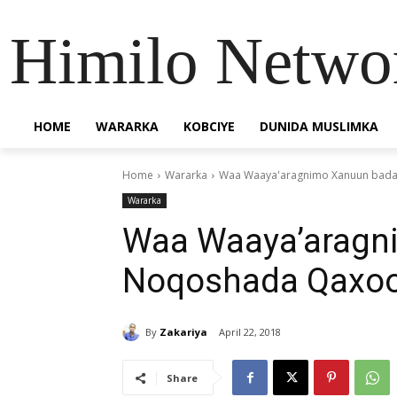
Himilo Netwo
HOME
WARARKA
KOBCIYE
DUNIDA MUSLIMKA
Home
Wararka
Waa Waaya'aragnimo Xanuun bada
Wararka
Waa Waaya’aragn
Noqoshada Qaxoo
By
Zakariya
April 22, 2018
Share