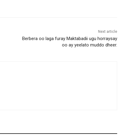
Next article
Berbera oo laga furay Maktabadii ugu horraysay
oo ay yeelato muddo dheer.