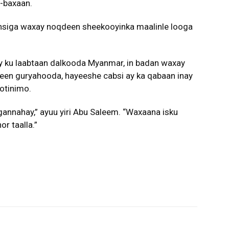
-baxaan.
onsiga waxay noqdeen sheekooyinka maalinle looga
ay ku laabtaan dalkooda Myanmar, in badan waxay
reen guryahooda, hayeeshe cabsi ay ka qabaan inay
otinimo.
annahay,” ayuu yiri Abu Saleem. “Waxaana isku
r taalla.”