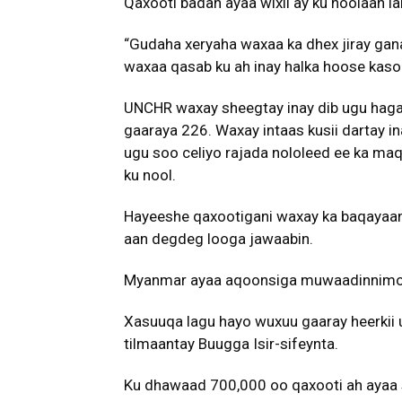
Qaxooti badan ayaa wixii ay ku noolaan 
“Gudaha xeryaha waxaa ka dhex jiray gan
waxaa qasab ku ah inay halka hoose kasoo 
UNCHR waxay sheegtay inay dib ugu haga
gaaraya 226. Waxay intaas kusii dartay 
ugu soo celiyo rajada nololeed ee ka m
ku nool.
Hayeeshe qaxootigani waxay ka baqayaan 
aan degdeg looga jawaabin.
Myanmar ayaa aqoonsiga muwaadinnimo u 
Xasuuqa lagu hayo wuxuu gaaray heerkii 
tilmaantay Buugga Isir-sifeynta.
Ku dhawaad 700,000 oo qaxooti ah ayaa s