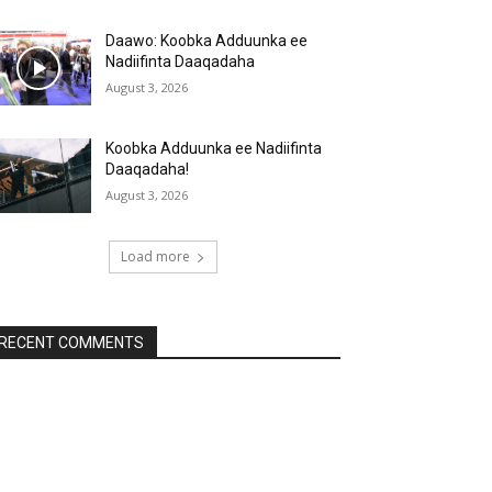
Daawo: Koobka Adduunka ee
Nadiifinta Daaqadaha
August 3, 2026
Koobka Adduunka ee Nadiifinta
Daaqadaha!
August 3, 2026
Load more
RECENT COMMENTS