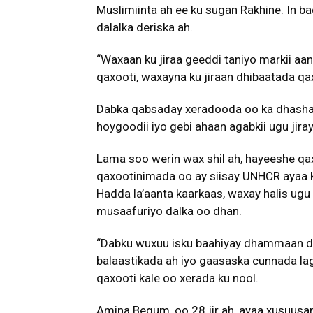
Muslimiinta ah ee ku sugan Rakhine. In 
dalalka deriska ah.
“Waxaan ku jiraa geeddi taniyo markii aa
qaxooti, waxayna ku jiraan dhibaatada qa
Dabka qabsaday xeradooda oo ka dhashay 
hoygoodii iyo gebi ahaan agabkii ugu jiray
Lama soo werin wax shil ah, hayeeshe qax
qaxootinimada oo ay siisay UNHCR ayaa k
Hadda la’aanta kaarkaas, waxay halis ugu j
musaafuriyo dalka oo dhan.
“Dabku wuxuu isku baahiyay dhammaan d
balaastikada ah iyo gaasaska cunnada lagu
qaxooti kale oo xerada ku nool.
Amina Begum, oo 28 jir ah, ayaa xusuusa