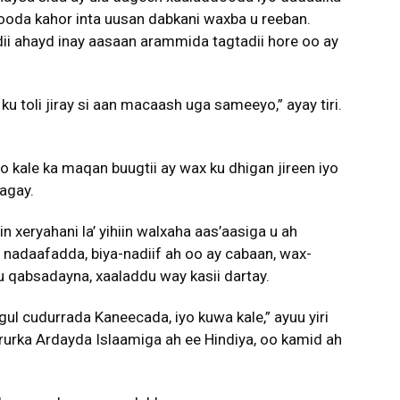
hooda kahor inta uusan dabkani waxba u reeban.
dii ahayd inay aasaan arammida tagtadii hore oo ay
 toli jiray si aan macaash uga sameeyo,” ayay tiri.
 kale ka maqan buugtii ay wax ku dhigan jireen iyo
tagay.
 xeryahani la’ yihiin walxaha aas’aasiga u ah
 nadaafadda, biya-nadiif ah oo ay cabaan, wax-
u qabsadayna, xaaladdu way kasii dartay.
gul cudurrada Kaneecada, iyo kuwa kale,” ayuu yiri
rurka Ardayda Islaamiga ah ee Hindiya, oo kamid ah