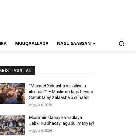
NKA
MUUQAALLADA
NAGU SAABSAN
MOST POPULAR
“Maxaad Xalaasha oo kaliya u
iibisaan?” – Muslimiin lagu heysto
Sababta ay Xalaasha u cunaan!
August 6, 2026
Muslimiin Gabay ka hadlaya
Jabkii ku dhacay lagu dul mariyay!
August 6, 2026