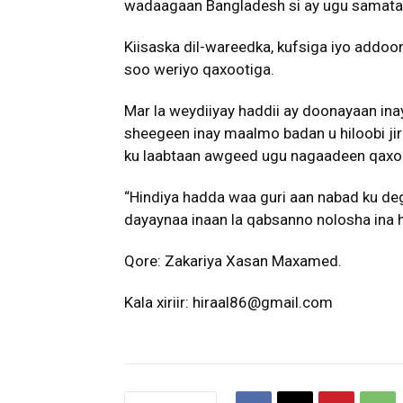
wadaagaan Bangladesh si ay ugu samata
Kiisaska dil-wareedka, kufsiga iyo addo
soo weriyo qaxootiga.
Mar la weydiiyay haddii ay doonayaan in
sheegeen inay maalmo badan u hiloobi ji
ku laabtaan awgeed ugu nagaadeen qaxo
“Hindiya hadda waa guri aan nabad ku deg
dayaynaa inaan la qabsanno nolosha ina ho
Qore: Zakariya Xasan Maxamed.
Kala xiriir: hiraal86@gmail.com