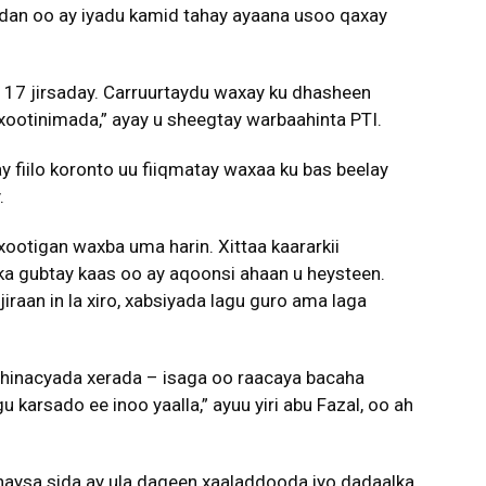
badan oo ay iyadu kamid tahay ayaana usoo qaxay
n 17 jirsaday. Carruurtaydu waxay ku dhasheen
xootinimada,” ayay u sheegtay warbaahinta PTI.
fiilo koronto uu fiiqmatay waxaa ku bas beelay
.
ootigan waxba uma harin. Xittaa kaararkii
a gubtay kaas oo ay aqoonsi ahaan u heysteen.
iraan in la xiro, xabsiyada lagu guro ama laga
hinacyada xerada – isaga oo raacaya bacaha
 karsado ee inoo yaalla,” ayuu yiri abu Fazal, oo ah
naysa sida ay ula dageen xaaladdooda iyo dadaalka