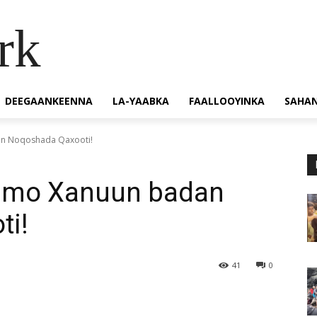
rk
DEEGAANKEENNA
LA-YAABKA
FAALLOOYINKA
SAHA
n Noqoshada Qaxooti!
imo Xanuun badan
ti!
41
0