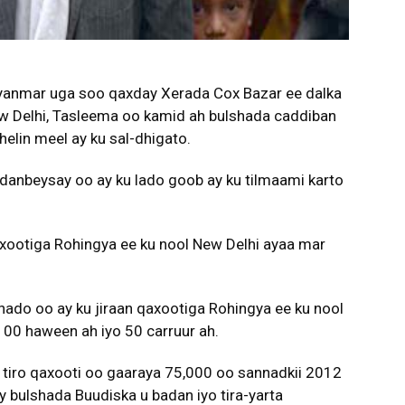
yanmar uga soo qaxday Xerada Cox Bazar ee dalka
w Delhi, Tasleema oo kamid ah bulshada caddiban
elin meel ay ku sal-dhigato.
danbeysay oo ay ku lado goob ay ku tilmaami karto
qaxootiga Rohingya ee ku nool New Delhi ayaa mar
do oo ay ku jiraan qaxootiga Rohingya ee ku nool
 100 haween ah iyo 50 carruur ah.
 tiro qaxooti oo gaaraya 75,000 oo sannadkii 2012
y bulshada Buudiska u badan iyo tira-yarta