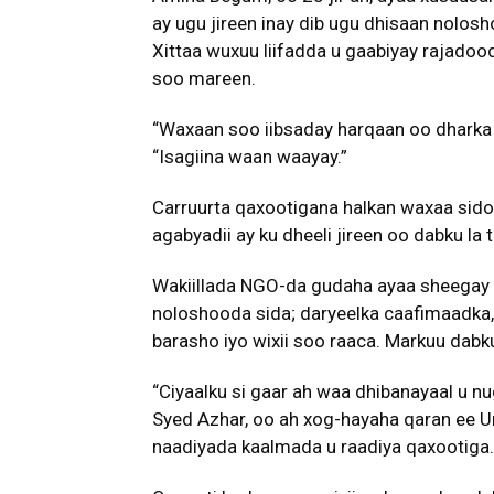
ay ugu jireen inay dib ugu dhisaan nolos
Xittaa wuxuu liifadda u gaabiyay rajadoo
soo mareen.
“Waxaan soo iibsaday harqaan oo dharka ku
“Isagiina waan waayay.”
Carruurta qaxootigana halkan waxaa sidoo
agabyadii ay ku dheeli jireen oo dabku la 
Wakiillada NGO-da gudaha ayaa sheegay in
noloshooda sida; daryeelka caafimaadka,
barasho iyo wixii soo raaca. Markuu dabk
“Ciyaalku si gaar ah waa dhibanayaal u nu
Syed Azhar, oo ah xog-hayaha qaran ee U
naadiyada kaalmada u raadiya qaxootiga.