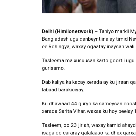
Delhi (Himilonetwork) –
Taniyo markii M
Bangladesh ugu danbeyntiina ay timid Ne
ee Rohingya, waxay ogaatay inaysan wali h
Tasleema ma xusuusan karto goortii ugu 
gurisamo.
Dab kaliya ka kacay xerada ay ku jiraan 
labaad barakiciyay.
Ku dhawaad 44 guryo ka sameysan coosha
xerada Sarita Vihar, waxaa ku hoy beelay
Tasleem, oo 23 jir ah, waxay kamid ahayd
isaga oo cararay qalalaaso ka dhex qarxa