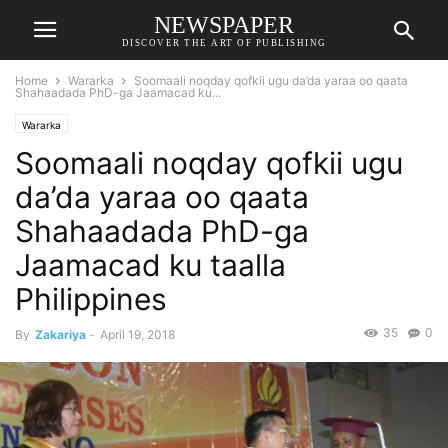
NEWSPAPER
DISCOVER THE ART OF PUBLISHING
Home
Wararka
Soomaali noqday qofkii ugu da’da yaraa oo qaata
Shahaadada PhD-ga Jaamacad ku...
Wararka
Soomaali noqday qofkii ugu
da’da yaraa oo qaata
Shahaadada PhD-ga
Jaamacad ku taalla
Philippines
35
0
By
Zakariya
-
April 19, 2018