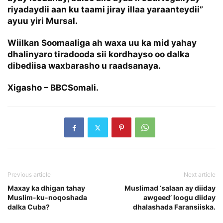
riyadaydii aan ku taami jiray illaa yaraanteydii”
ayuu yiri Mursal.
Wiilkan Soomaaliga ah waxa uu ka mid yahay
dhalinyaro tiradooda sii kordhayso oo dalka
dibediisa waxbarasho u raadsanaya.
Xigasho – BBCSomali.
Previous article
Next article
Maxay ka dhigan tahay
Muslimad ‘salaan ay diiday
Muslim-ku-noqoshada
awgeed’ loogu diiday
dalka Cuba?
dhalashada Faransiiska.