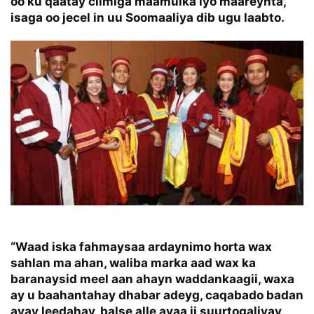
oo ku qaatay cilmiga maamulka iyo maareynta,
isaga oo jecel in uu Soomaaliya dib ugu laabto.
“Waad iska fahmaysaa ardaynimo horta wax
sahlan ma ahan, waliba marka aad wax ka
baranaysid meel aan ahayn waddankaagii, waxa
ay u baahantahay dhabar adeyg, caqabado badan
ayay leedahay, balse alle ayaa ii suurtogaliyay