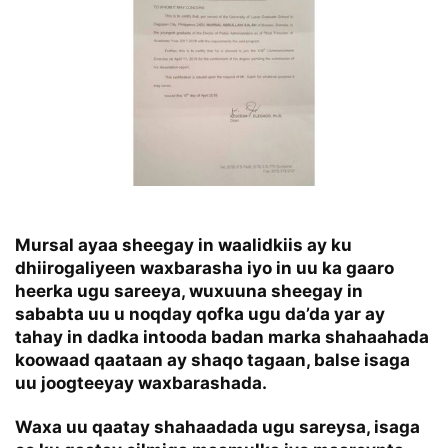
Mursal ayaa sheegay in waalidkiis ay ku
dhiirogaliyeen waxbarasha iyo in uu ka gaaro
heerka ugu sareeya, wuxuuna sheegay in
sababta uu u noqday qofka ugu da’da yar ay
tahay in dadka intooda badan marka shahaahada
koowaad qaataan ay shaqo tagaan, balse isaga
uu joogteeyay waxbarashada.
Waxa uu qaatay shahaadada ugu sareysa, isaga