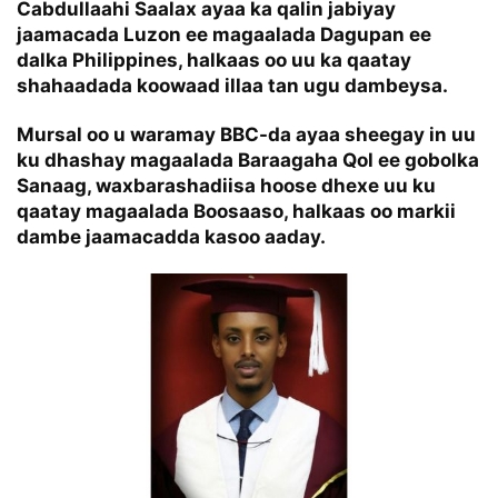
Cabdullaahi Saalax ayaa ka qalin jabiyay
jaamacada Luzon ee magaalada Dagupan ee
dalka Philippines, halkaas oo uu ka qaatay
shahaadada koowaad illaa tan ugu dambeysa.
Mursal oo u waramay BBC-da ayaa sheegay in uu
ku dhashay magaalada Baraagaha Qol ee gobolka
Sanaag, waxbarashadiisa hoose dhexe uu ku
qaatay magaalada Boosaaso, halkaas oo markii
dambe jaamacadda kasoo aaday.