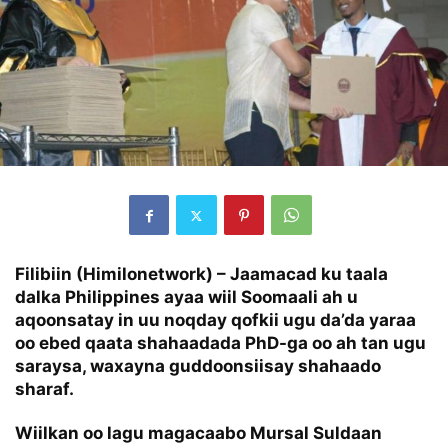
Filibiin (Himilonetwork) – Jaamacad ku taala
dalka Philippines ayaa wiil Soomaali ah u
aqoonsatay in uu noqday qofkii ugu da’da yaraa
oo ebed qaata shahaadada PhD-ga oo ah tan ugu
saraysa, waxayna guddoonsiisay shahaado
sharaf.
Wiilkan oo lagu magacaabo Mursal Suldaan