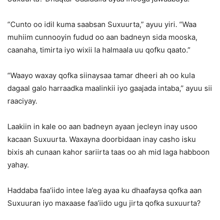
“Cunto oo idil kuma saabsan Suxuurta,” ayuu yiri. “Waa
muhiim cunnooyin fudud oo aan badneyn sida mooska,
caanaha, timirta iyo wixii la halmaala uu qofku qaato.”
“Waayo waxay qofka siinaysaa tamar dheeri ah oo kula
dagaal galo harraadka maalinkii iyo gaajada intaba,” ayuu sii
raaciyay.
Laakiin in kale oo aan badneyn ayaan jecleyn inay usoo
kacaan Suxuurta. Waxayna doorbidaan inay casho isku
bixis ah cunaan kahor sariirta taas oo ah mid laga habboon
yahay.
Haddaba faa’iido intee la’eg ayaa ku dhaafaysa qofka aan
Suxuuran iyo maxaase faa’iido ugu jirta qofka suxuurta?