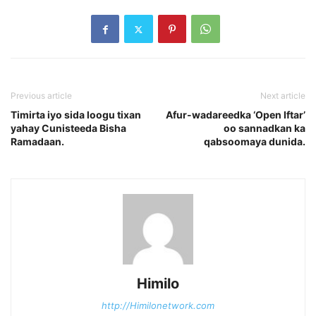
Previous article
Next article
Timirta iyo sida loogu tixan
Afur-wadareedka ‘Open Iftar’
yahay Cunisteeda Bisha
oo sannadkan ka
Ramadaan.
qabsoomaya dunida.
Himilo
http://Himilonetwork.com