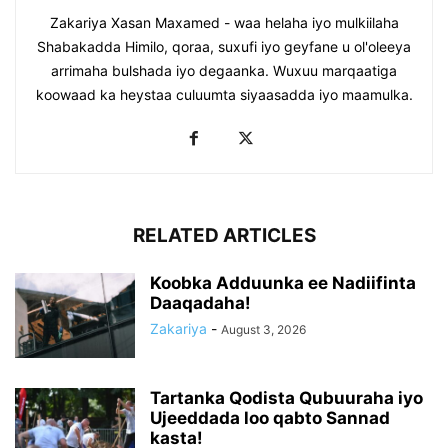
Zakariya Xasan Maxamed - waa helaha iyo mulkiilaha
Shabakadda Himilo, qoraa, suxufi iyo geyfane u ol'oleeya
arrimaha bulshada iyo degaanka. Wuxuu marqaatiga
koowaad ka heystaa culuumta siyaasadda iyo maamulka.
RELATED ARTICLES
Koobka Adduunka ee Nadiifinta
Daaqadaha!
Zakariya
-
August 3, 2026
Tartanka Qodista Qubuuraha iyo
Ujeeddada loo qabto Sannad
kasta!