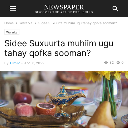
NEWSPAPER
DISCOVER THE ART OF PUBLISHING
Home
Wararka
Sidee Suxuurta muhiim ugu tahay qofka sooman?
Wararka
Sidee Suxuurta muhiim ugu
tahay qofka sooman?
32
0
By
Himilo
-
April 6, 2022