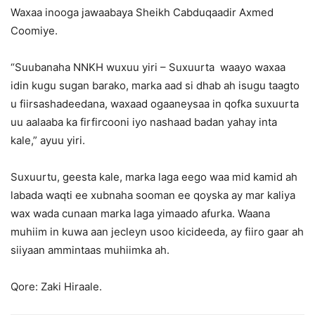
Waxaa inooga jawaabaya Sheikh Cabduqaadir Axmed
Coomiye.
“Suubanaha NNKH wuxuu yiri – Suxuurta waayo waxaa
idin kugu sugan barako, marka aad si dhab ah isugu taagto
u fiirsashadeedana, waxaad ogaaneysaa in qofka suxuurta
uu aalaaba ka firfircooni iyo nashaad badan yahay inta
kale,” ayuu yiri.
Suxuurtu, geesta kale, marka laga eego waa mid kamid ah
labada waqti ee xubnaha sooman ee qoyska ay mar kaliya
wax wada cunaan marka laga yimaado afurka. Waana
muhiim in kuwa aan jecleyn usoo kicideeda, ay fiiro gaar ah
siiyaan ammintaas muhiimka ah.
Qore: Zaki Hiraale.