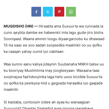
MUQDISHO (HN) —
Hiraabta ama Suxuurta wa cunnada la
cuno qeybta dambe ee habeenkii inta lagu guda-jiro bisha
Soonqaad. Waana ammin loogu diyaargaroobo ku dhawaad
15-ka saac ee soo aadan soojeedka maalinkii oo uu qofku
ka caaqan yahay cunid iyo cabitaan.
Waa sunno aanu kaliya jidaynin Suubanaha NNKH balse uu
ku booriyay Muslimiinta inay joogteeyaan. Waxaana taas
xoojinaysa faa’iidooyinka laga helo usoo kicidda Suxuurta
oo qofka ka yeeleysa mid u gegsada haraadka iyo gaajada
maalintii.
Si kastaba, cuntooyin sidee ah ayaa ku wanaagsan
Suxuurta? Dhaqtar Gaaladiid ayaa inooga jawaabaya.