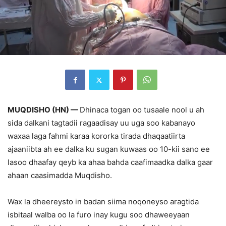
MUQDISHO (HN) —
Dhinaca togan oo tusaale nool u ah
sida dalkani tagtadii ragaadisay uu uga soo kabanayo
waxaa laga fahmi karaa kororka tirada dhaqaatiirta
ajaaniibta ah ee dalka ku sugan kuwaas oo 10-kii sano ee
lasoo dhaafay qeyb ka ahaa bahda caafimaadka dalka gaar
ahaan caasimadda Muqdisho.
Wax la dheereysto in badan siima noqoneyso aragtida
isbitaal walba oo la furo inay kugu soo dhaweeyaan