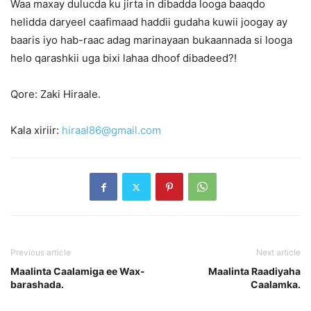
Waa maxay dulucda ku jirta in dibadda looga baaqdo
helidda daryeel caafimaad haddii gudaha kuwii joogay ay
baaris iyo hab-raac adag marinayaan bukaannada si looga
helo qarashkii uga bixi lahaa dhoof dibadeed?!
Qore: Zaki Hiraale.
Kala xiriir:
hiraal86@gmail.com
Previous article
Next article
Maalinta Caalamiga ee Wax-
Maalinta Raadiyaha
barashada.
Caalamka.