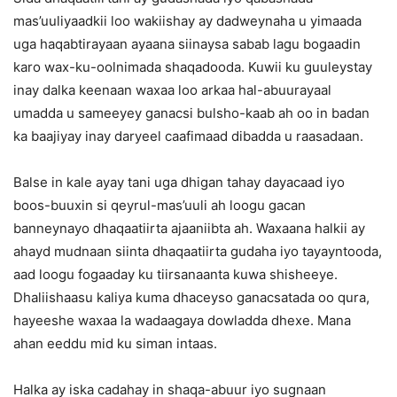
mas’uuliyaadkii loo wakiishay ay dadweynaha u yimaada
uga haqabtirayaan ayaana siinaysa sabab lagu bogaadin
karo wax-ku-oolnimada shaqadooda. Kuwii ku guuleystay
inay dalka keenaan waxaa loo arkaa hal-abuurayaal
umadda u sameeyey ganacsi bulsho-kaab ah oo in badan
ka baajiyay inay daryeel caafimaad dibadda u raasadaan.
Balse in kale ayay tani uga dhigan tahay dayacaad iyo
boos-buuxin si qeyrul-mas’uuli ah loogu gacan
banneynayo dhaqaatiirta ajaaniibta ah. Waxaana halkii ay
ahayd mudnaan siinta dhaqaatiirta gudaha iyo tayayntooda,
aad loogu fogaaday ku tiirsanaanta kuwa shisheeye.
Dhaliishaasu kaliya kuma dhaceyso ganacsatada oo qura,
hayeeshe waxaa la wadaagaya dowladda dhexe. Mana
ahan eeddu mid ku siman intaas.
Halka ay iska cadahay in shaqa-abuur iyo sugnaan