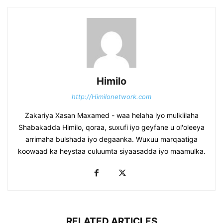
Himilo
http://Himilonetwork.com
Zakariya Xasan Maxamed - waa helaha iyo mulkiilaha
Shabakadda Himilo, qoraa, suxufi iyo geyfane u ol'oleeya
arrimaha bulshada iyo degaanka. Wuxuu marqaatiga
koowaad ka heystaa culuumta siyaasadda iyo maamulka.
RELATED ARTICLES