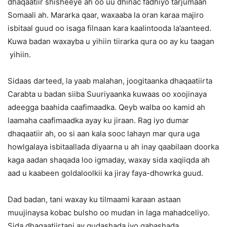
dhaqaatiir shisheeye ah oo uu dhinac fadhiyo tarjumaan
Somaali ah. Mararka qaar, waxaaba la oran karaa majiro
isbitaal guud oo isaga filnaan kara kaalintooda la’aanteed.
Kuwa badan waxayba u yihiin tiirarka qura oo ay ku taagan
yihiin.
Sidaas darteed, la yaab malahan, joogitaanka dhaqaatiirta
Carabta u badan siiba Suuriyaanka kuwaas oo xoojinaya
adeegga baahida caafimaadka. Qeyb walba oo kamid ah
laamaha caafimaadka ayay ku jiraan. Rag iyo dumar
dhaqaatiir ah, oo si aan kala sooc lahayn mar qura uga
howlgalaya isbitaallada diyaarna u ah inay qaabilaan doorka
kaga aadan shaqada loo igmaday, waxay sida xaqiiqda ah
aad u kaabeen goldaloolkii ka jiray faya-dhowrka guud.
Dad badan, tani waxay ku tilmaami karaan astaan
muujinaysa kobac bulsho oo mudan in laga mahadceliyo.
Sida dhaqaatiirtani ay gudashada iyo qabashada