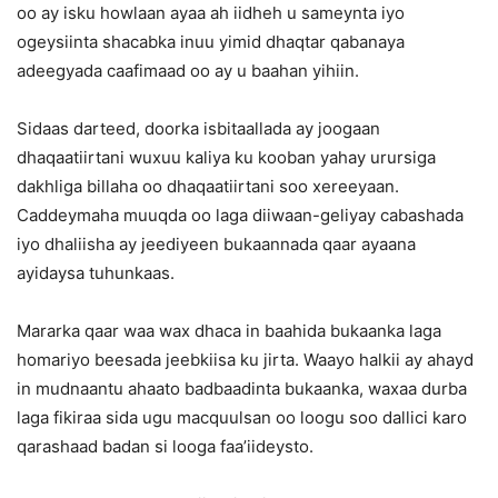
oo ay isku howlaan ayaa ah iidheh u sameynta iyo
ogeysiinta shacabka inuu yimid dhaqtar qabanaya
adeegyada caafimaad oo ay u baahan yihiin.
Sidaas darteed, doorka isbitaallada ay joogaan
dhaqaatiirtani wuxuu kaliya ku kooban yahay urursiga
dakhliga billaha oo dhaqaatiirtani soo xereeyaan.
Caddeymaha muuqda oo laga diiwaan-geliyay cabashada
iyo dhaliisha ay jeediyeen bukaannada qaar ayaana
ayidaysa tuhunkaas.
Mararka qaar waa wax dhaca in baahida bukaanka laga
homariyo beesada jeebkiisa ku jirta. Waayo halkii ay ahayd
in mudnaantu ahaato badbaadinta bukaanka, waxaa durba
laga fikiraa sida ugu macquulsan oo loogu soo dallici karo
qarashaad badan si looga faa’iideysto.