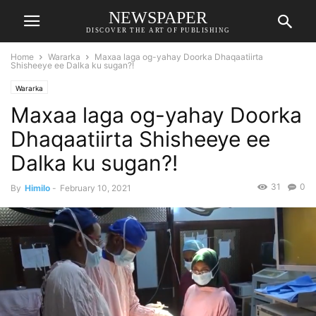
NEWSPAPER
DISCOVER THE ART OF PUBLISHING
Home
Wararka
Maxaa laga og-yahay Doorka Dhaqaatiirta
Shisheeye ee Dalka ku sugan?!
Wararka
Maxaa laga og-yahay Doorka
Dhaqaatiirta Shisheeye ee
Dalka ku sugan?!
31
0
By
Himilo
-
February 10, 2021