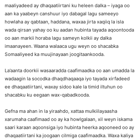
maaliyadeed ay dhaqaatiirtani ku heleen dalka – iyaga oo
aan ka yaabeyn canshuur iyo dabagal lagu sameeyo
howlaha ay qabtaan, haddana, waxaa jirta xaqiiq la isla
wada qirsan yahay oo ku aadan hubinta tayada aqoontooda
oo aan markii horaba lagu sameyn kolkii ay dalka
imaanayeen. Waana walaaca ugu weyn oo shacabka
Somaaliyeed ka muujinayaan joogitaankooda.
La’aanta doorkii wasaaradda caafimaadka oo aan umadda la
wadaagin la socodka dhaqdhaqaaqa iyo tayada xirfadeed
ee dhaqaatiirtani, waxay sidoo kale la timid iltuhun oo
shacabku ku eegaan wax-qabadkooda.
Gefna ma ahan in la yiraahdo, xattaa mulkiilayaasha
xarumaha caafimaad oo ay ka howlgalaan, xil weyn iskama
saari karaan aqoonsiga iyo hubinta heerka aqooneed oo ay
dhaqaatiirtani ka joogaan cilmiga caafimaadka. Waxa kaliya