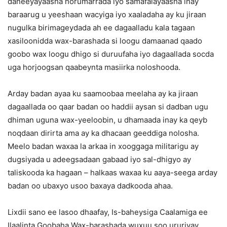
daneeyayaasha horumarrada iyo samafalayaasha inay
baraarug u yeeshaan wacyiga iyo xaaladaha ay ku jiraan
nugulka birimageydada ah ee dagaalladu kala tagaan
xasiloonidda wax-barashada si loogu damaanad qaado
goobo wax loogu dhigo si duruufaha iyo dagaallada socda
uga horjoogsan qaabeynta masiirka noloshooda.
Arday badan ayaa ku saamoobaa meelaha ay ka jiraan
dagaallada oo qaar badan oo haddii aysan si dadban ugu
dhiman uguna wax-yeeloobin, u dhamaada inay ka qeyb
noqdaan dirirta ama ay ka dhacaan geeddiga nolosha.
Meelo badan waxaa la arkaa in xooggaga militarigu ay
dugsiyada u adeegsadaan gabaad iyo sal-dhigyo ay
taliskooda ka hagaan – halkaas waxaa ku aaya-seega arday
badan oo ubaxyo usoo baxaya dadkooda ahaa.
Lixdii sano ee lasoo dhaafay, Is-baheysiga Caalamiga ee
Ilaalinta Goobaha Wax-barashada wuxuu soo ururiyay