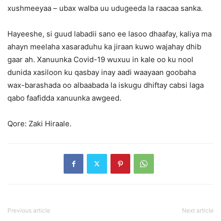
xushmeeyaa – ubax walba uu udugeeda la raacaa sanka.
Hayeeshe, si guud labadii sano ee lasoo dhaafay, kaliya ma
ahayn meelaha xasaraduhu ka jiraan kuwo wajahay dhib
gaar ah. Xanuunka Covid-19 wuxuu in kale oo ku nool
dunida xasiloon ku qasbay inay aadi waayaan goobaha
wax-barashada oo albaabada la iskugu dhiftay cabsi laga
qabo faafidda xanuunka awgeed.
Qore: Zaki Hiraale.
Previous article
Next article