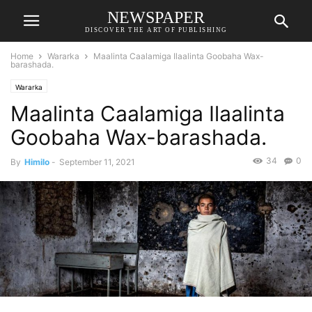
NEWSPAPER
DISCOVER THE ART OF PUBLISHING
Home
Wararka
Maalinta Caalamiga Ilaalinta Goobaha Wax-
barashada.
Wararka
Maalinta Caalamiga Ilaalinta
Goobaha Wax-barashada.
34
0
By
Himilo
-
September 11, 2021