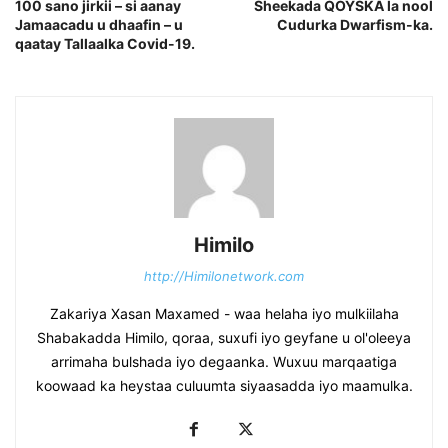
100 sano jirkii – si aanay
Sheekada QOYSKA la nool
Jamaacadu u dhaafin – u
Cudurka Dwarfism-ka.
qaatay Tallaalka Covid-19.
Himilo
http://Himilonetwork.com
Zakariya Xasan Maxamed - waa helaha iyo mulkiilaha
Shabakadda Himilo, qoraa, suxufi iyo geyfane u ol'oleeya
arrimaha bulshada iyo degaanka. Wuxuu marqaatiga
koowaad ka heystaa culuumta siyaasadda iyo maamulka.