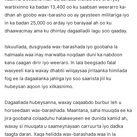
warbixinno ka badan 13,400 oo ku saabsan weerarro ka-
dhan ah goobo wax-barasho oo ay geysteen militariga iyo
in ka badan 25,000 oo arday iyo barayaal ah oo ku
dhaawacmay ama ku dhintay dagaalladii lagu soo qaaday.
Iskuullada, dusgiyada wax-barashada iyo goobaha la
halmaala waa inay marwalba noqdaan duni ka nabdoon
kana caagan dirir iyo weeraro. In lala beegsado falal
waxyeeli kara waxay dhabtii wiiqaysaa jiritaanka himilada
fog ee la dagaalanka jahliga iyo soo saarista jiil ku
hubeysan aqoon iyo xilkasnimo.
Dagaallada hubeysanna, waxay caqaabdo burbur leh u
horseedaan wax-barashada. Maantana, saha muuqda ee ka
jira goobaha colaaduhu halakeeyeen ee dunida kamid ah,
waxay si muuqata u saameynayaan carruurta iyo dadka
taagta daran. Xaqa helidda wax-barashada waa in la