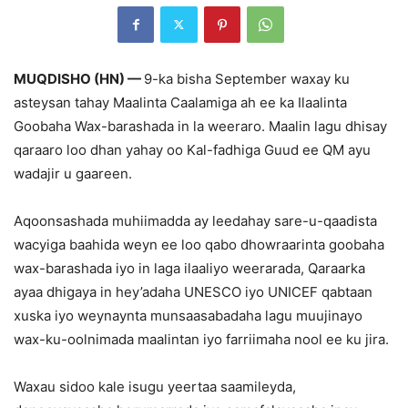
MUQDISHO (HN) —
9-ka bisha September waxay ku
asteysan tahay Maalinta Caalamiga ah ee ka Ilaalinta
Goobaha Wax-barashada in la weeraro. Maalin lagu dhisay
qaraaro loo dhan yahay oo Kal-fadhiga Guud ee QM ayu
wadajir u gaareen.
Aqoonsashada muhiimadda ay leedahay sare-u-qaadista
wacyiga baahida weyn ee loo qabo dhowraarinta goobaha
wax-barashada iyo in laga ilaaliyo weerarada, Qaraarka
ayaa dhigaya in hey’adaha UNESCO iyo UNICEF qabtaan
xuska iyo weynaynta munsaasabadaha lagu muujinayo
wax-ku-oolnimada maalintan iyo farriimaha nool ee ku jira.
Waxau sidoo kale isugu yeertaa saamileyda,