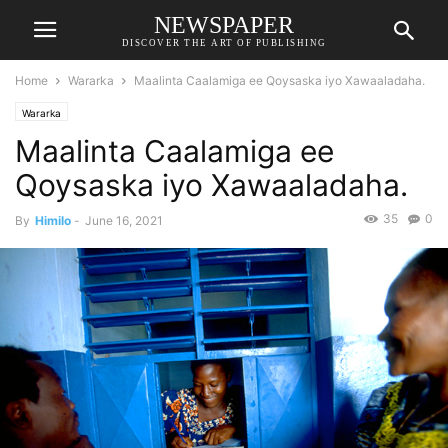
NEWSPAPER
DISCOVER THE ART OF PUBLISHING
Home
Wararka
Maalinta Caalamiga ee Qoysaska iyo Xawaaladaha.
Wararka
Maalinta Caalamiga ee
Qoysaska iyo Xawaaladaha.
35
0
By
Himilo
-
June 16, 2021