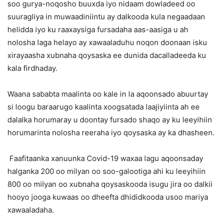
soo gurya-noqosho buuxda iyo nidaam dowladeed oo
suuragliya in muwaadiniintu ay dalkooda kula negaadaan
helidda iyo ku raaxaysiga fursadaha aas-aasiga u ah
nolosha laga helayo ay xawaaladuhu noqon doonaan isku
xirayaasha xubnaha qoysaska ee dunida dacalladeeda ku
kala firdhaday.
Waana sababta maalinta oo kale in la aqoonsado abuurtay
si loogu baraarugo kaalinta xoogsatada laajiyiinta ah ee
dalalka horumaray u doontay fursado shaqo ay ku leeyihiin
horumarinta nolosha reeraha iyo qoysaska ay ka dhasheen.
Faafitaanka xanuunka Covid-19 waxaa lagu aqoonsaday
halganka 200 oo milyan oo soo-galootiga ahi ku leeyihiin
800 oo milyan oo xubnaha qoysaskooda isugu jira oo dalkii
hooyo jooga kuwaas oo dheefta dhididkooda usoo mariya
xawaaladaha.