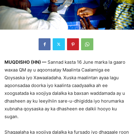
MUQDISHO (HN) —
Sannad kasta 16 June marka la gaaro
waxaa QM ay u aqoonsatay Maalinta Caalamiga ee
Qoysaska iyo Xawaaladaha. Xuska maalintan ayaa lagu
aqoonsadaa doorka iyo kaalinta caadyaalka ah ee
xoogsatada ka xoojiya dalalka ka baxsan waddamada ay u
dhasheen ay ku leeyihiin sare-u-dhigidda iyo horumarka
xubnaha qoysaska ay ka dhasheen ee dalkii hooyo ku
sugan.
Shaqaalaha ka xoojiya dalalka ka fursado iyo dhaqaale roon