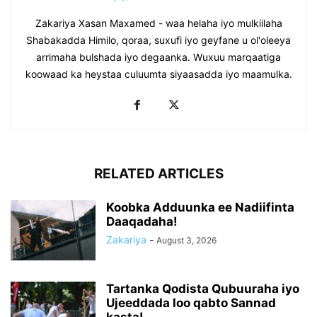
Zakariya Xasan Maxamed - waa helaha iyo mulkiilaha
Shabakadda Himilo, qoraa, suxufi iyo geyfane u ol'oleeya
arrimaha bulshada iyo degaanka. Wuxuu marqaatiga
koowaad ka heystaa culuumta siyaasadda iyo maamulka.
RELATED ARTICLES
Koobka Adduunka ee Nadiifinta
Daaqadaha!
Zakariya
-
August 3, 2026
Tartanka Qodista Qubuuraha iyo
Ujeeddada loo qabto Sannad
kasta!