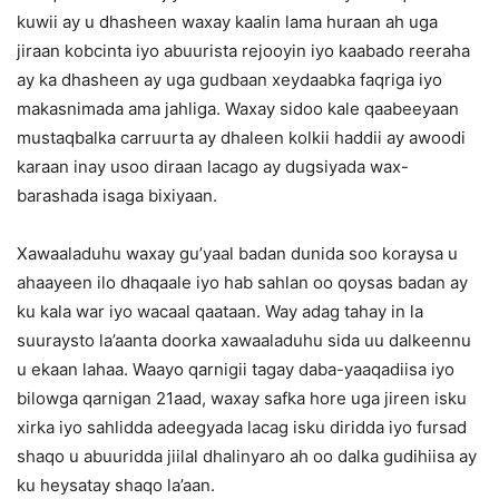
kuwii ay u dhasheen waxay kaalin lama huraan ah uga
jiraan kobcinta iyo abuurista rejooyin iyo kaabado reeraha
ay ka dhasheen ay uga gudbaan xeydaabka faqriga iyo
makasnimada ama jahliga. Waxay sidoo kale qaabeeyaan
mustaqbalka carruurta ay dhaleen kolkii haddii ay awoodi
karaan inay usoo diraan lacago ay dugsiyada wax-
barashada isaga bixiyaan.
Xawaaladuhu waxay gu’yaal badan dunida soo koraysa u
ahaayeen ilo dhaqaale iyo hab sahlan oo qoysas badan ay
ku kala war iyo wacaal qaataan. Way adag tahay in la
suuraysto la’aanta doorka xawaaladuhu sida uu dalkeennu
u ekaan lahaa. Waayo qarnigii tagay daba-yaaqadiisa iyo
bilowga qarnigan 21aad, waxay safka hore uga jireen isku
xirka iyo sahlidda adeegyada lacag isku diridda iyo fursad
shaqo u abuuridda jiilal dhalinyaro ah oo dalka gudihiisa ay
ku heysatay shaqo la’aan.