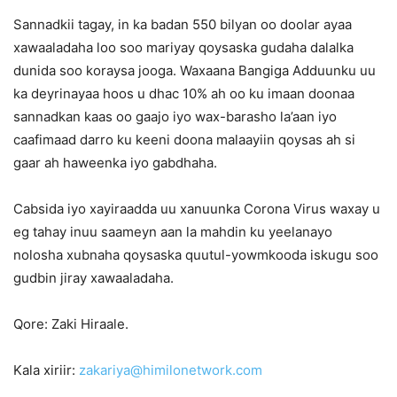
Sannadkii tagay, in ka badan 550 bilyan oo doolar ayaa
xawaaladaha loo soo mariyay qoysaska gudaha dalalka
dunida soo koraysa jooga. Waxaana Bangiga Adduunku uu
ka deyrinayaa hoos u dhac 10% ah oo ku imaan doonaa
sannadkan kaas oo gaajo iyo wax-barasho la’aan iyo
caafimaad darro ku keeni doona malaayiin qoysas ah si
gaar ah haweenka iyo gabdhaha.
Cabsida iyo xayiraadda uu xanuunka Corona Virus waxay u
eg tahay inuu saameyn aan la mahdin ku yeelanayo
nolosha xubnaha qoysaska quutul-yowmkooda iskugu soo
gudbin jiray xawaaladaha.
Qore: Zaki Hiraale.
Kala xiriir:
zakariya@himilonetwork.com