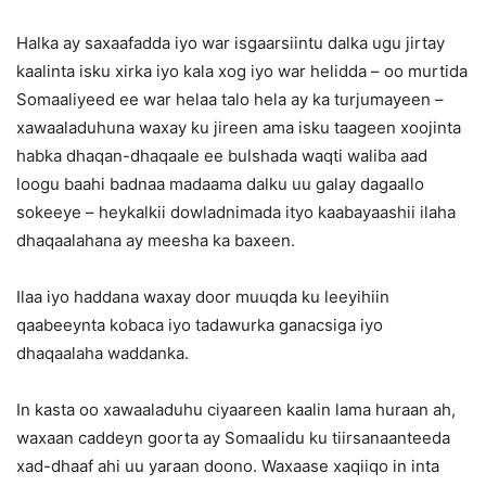
Halka ay saxaafadda iyo war isgaarsiintu dalka ugu jirtay
kaalinta isku xirka iyo kala xog iyo war helidda – oo murtida
Somaaliyeed ee war helaa talo hela ay ka turjumayeen –
xawaaladuhuna waxay ku jireen ama isku taageen xoojinta
habka dhaqan-dhaqaale ee bulshada waqti waliba aad
loogu baahi badnaa madaama dalku uu galay dagaallo
sokeeye – heykalkii dowladnimada ityo kaabayaashii ilaha
dhaqaalahana ay meesha ka baxeen.
Ilaa iyo haddana waxay door muuqda ku leeyihiin
qaabeeynta kobaca iyo tadawurka ganacsiga iyo
dhaqaalaha waddanka.
In kasta oo xawaaladuhu ciyaareen kaalin lama huraan ah,
waxaan caddeyn goorta ay Somaalidu ku tiirsanaanteeda
xad-dhaaf ahi uu yaraan doono. Waxaase xaqiiqo in inta