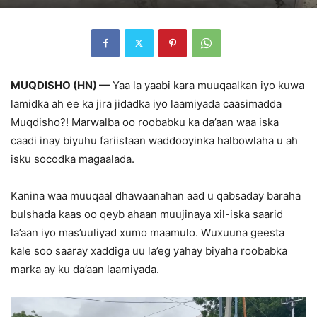
MUQDISHO (HN) —
Yaa la yaabi kara muuqaalkan iyo kuwa
lamidka ah ee ka jira jidadka iyo laamiyada caasimadda
Muqdisho?! Marwalba oo roobabku ka da’aan waa iska
caadi inay biyuhu fariistaan waddooyinka halbowlaha u ah
isku socodka magaalada.
Kanina waa muuqaal dhawaanahan aad u qabsaday baraha
bulshada kaas oo qeyb ahaan muujinaya xil-iska saarid
la’aan iyo mas’uuliyad xumo maamulo. Wuxuuna geesta
kale soo saaray xaddiga uu la’eg yahay biyaha roobabka
marka ay ku da’aan laamiyada.