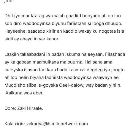
jirin.
Dhif iyo mar la’arag waxaa ah gaadiid booyado ah oo loo
soo diro waddooyinka biyuhu fariistaan si looga dhuuqo.
Hayeeshe, saacado xiriir ah kaddib waxay ku noqotaa isla
sidii ay ahayd in yar kahor.
Laakiin tallaabadani in badan iskuma haleeyaan. Filashada
ay ka qabaan maamulkana ma buurna. Halisaha ama
culeyska isasoo tari kara haddii aan xal degdeg iyo joogto
ah loo helin biyaha fadhiista waddooyinka waaweyn ee
Muqdisho siiba is-goyska Ceel-qalow, way badan yihiin.
Xalkuna waa eber.
Qore: Zaki Hiraale.
Kala xiriir: zakariya@himilonetwork.com