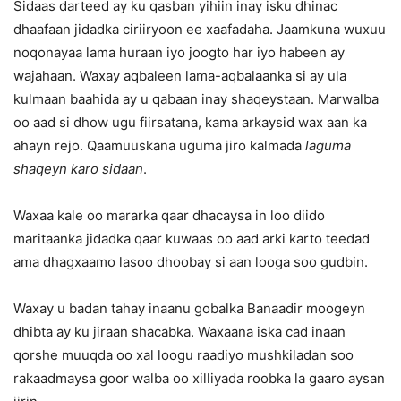
Sidaas darteed ay ku qasban yihiin inay isku dhinac
dhaafaan jidadka ciriiryoon ee xaafadaha. Jaamkuna wuxuu
noqonayaa lama huraan iyo joogto har iyo habeen ay
wajahaan. Waxay aqbaleen lama-aqbalaanka si ay ula
kulmaan baahida ay u qabaan inay shaqeystaan. Marwalba
oo aad si dhow ugu fiirsatana, kama arkaysid wax aan ka
ahayn rejo. Qaamuuskana uguma jiro kalmada
laguma
shaqeyn karo sidaan
.
Waxaa kale oo mararka qaar dhacaysa in loo diido
maritaanka jidadka qaar kuwaas oo aad arki karto teedad
ama dhagxaamo lasoo dhoobay si aan looga soo gudbin.
Waxay u badan tahay inaanu gobalka Banaadir moogeyn
dhibta ay ku jiraan shacabka. Waxaana iska cad inaan
qorshe muuqda oo xal loogu raadiyo mushkiladan soo
rakaadmaysa goor walba oo xilliyada roobka la gaaro aysan