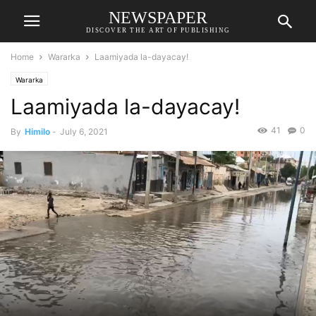
NEWSPAPER
DISCOVER THE ART OF PUBLISHING
Home
Wararka
Laamiyada la-dayacay!
Wararka
Laamiyada la-dayacay!
41
0
By
Himilo
-
July 6, 2021