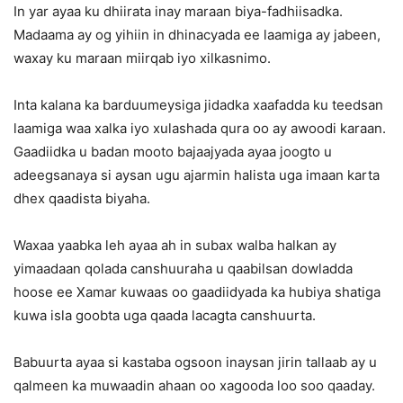
In yar ayaa ku dhiirata inay maraan biya-fadhiisadka.
Madaama ay og yihiin in dhinacyada ee laamiga ay jabeen,
waxay ku maraan miirqab iyo xilkasnimo.
Inta kalana ka barduumeysiga jidadka xaafadda ku teedsan
laamiga waa xalka iyo xulashada qura oo ay awoodi karaan.
Gaadiidka u badan mooto bajaajyada ayaa joogto u
adeegsanaya si aysan ugu ajarmin halista uga imaan karta
dhex qaadista biyaha.
Waxaa yaabka leh ayaa ah in subax walba halkan ay
yimaadaan qolada canshuuraha u qaabilsan dowladda
hoose ee Xamar kuwaas oo gaadiidyada ka hubiya shatiga
kuwa isla goobta uga qaada lacagta canshuurta.
Babuurta ayaa si kastaba ogsoon inaysan jirin tallaab ay u
qalmeen ka muwaadin ahaan oo xagooda loo soo qaaday.