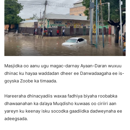
Masjidka oo aanu ugu magac-darnay Ayaan-Daran wuxuu
dhinac ku hayaa waddadan dheer ee Danwadaagaha ee is-
goyska Zoobe ka timaada.
Hareeraha dhinacyadiis waxaa fadhiya biyaha roobabka
dhawaanahan ka da’aya Muqdisho kuwaas oo ciriiri aan
yareyn ku keenay isku socodka gaadiidka dadweynaha ee
adeegsada.