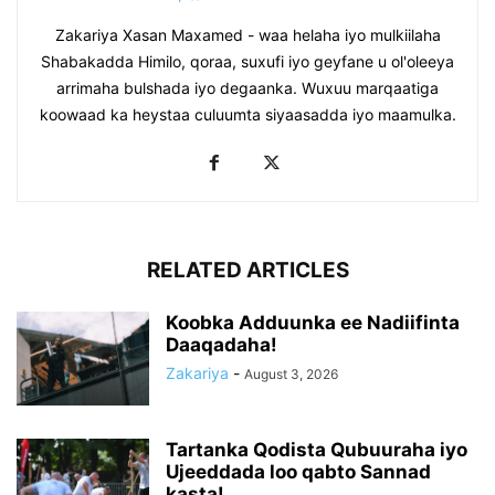
Zakariya Xasan Maxamed - waa helaha iyo mulkiilaha
Shabakadda Himilo, qoraa, suxufi iyo geyfane u ol'oleeya
arrimaha bulshada iyo degaanka. Wuxuu marqaatiga
koowaad ka heystaa culuumta siyaasadda iyo maamulka.
RELATED ARTICLES
Koobka Adduunka ee Nadiifinta
Daaqadaha!
Zakariya
-
August 3, 2026
Tartanka Qodista Qubuuraha iyo
Ujeeddada loo qabto Sannad
kasta!