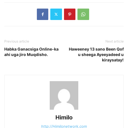
Previous article
Next article
Habka Ganacsiga Online-ka
Haweeney 13 sano Been Qof
ahi uga jiro Muqdisho.
u sheega Ayeeyadeed u
kiraysatay!
Himilo
http://Himilonetwork.com