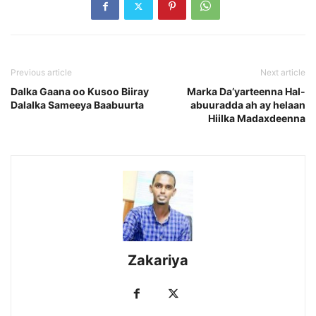
Previous article
Next article
Dalka Gaana oo Kusoo Biiray
Marka Da’yarteenna Hal-
Dalalka Sameeya Baabuurta
abuuradda ah ay helaan
Hiilka Madaxdeenna
Zakariya