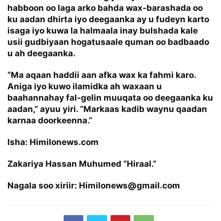
habboon oo laga arko bahda wax-barashada oo
ku aadan dhirta iyo deegaanka ay u fudeyn karto
isaga iyo kuwa la halmaala inay bulshada kale
usii gudbiyaan hogatusaale quman oo badbaado
u ah deegaanka.
“Ma aqaan haddii aan afka wax ka fahmi karo.
Aniga iyo kuwo ilamidka ah waxaan u
baahannahay fal-gelin muuqata oo deegaanka ku
aadan,” ayuu yiri. “Markaas kadib waynu qaadan
karnaa doorkeenna.”
Isha: Himilonews.com
Zakariya Hassan Muhumed “Hiraal.”
Nagala soo xiriir: Himilonews@gmail.com