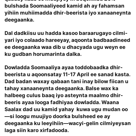
bulshada Soomaaliyeed kamid ah ay fahamsan
yihiin muhiimadda dhir-beerista iyo xanaaneynta
deegaanka.
Dal dadkiisu uu hadda kasoo baraarugayo cilmi-
yari iyo colaado hareeyay, aqoonta badbaadineed
ee deegaanka waa dib u dhacyada ugu weyn ee
ku gudban horumarinta dalka.
Dowladda Soomaaliya ayaa toddobaadka dhir-
beerista u aqoonsatay 11-17 April ee sanad kasta.
Dad badan waxay qabaan tani inay bilow fiican u
tahay xanaaneynta deegaanka. Balse wax ka
halbeeg culus baaq iyo asteynta maalmo dhir-
beeris ayaa looga fadhiyaa dowladda. Waana
Saalax dad uu kamid yahay kuwa ugu mudan oo
—si loogu muujiyo doorka bulsheed ee ay
deegaanka ku leeyihiin—wacyi-gelin cilmiyeysan
laga siin karo xirfadooda.