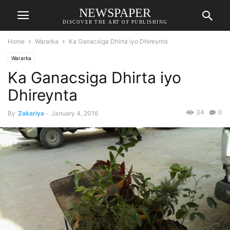
NEWSPAPER
DISCOVER THE ART OF PUBLISHING
Home
Wararka
Ka Ganacsiga Dhirta iyo Dhireynta
Wararka
Ka Ganacsiga Dhirta iyo
Dhireynta
34
0
By
Zakariya
-
January 4, 2016