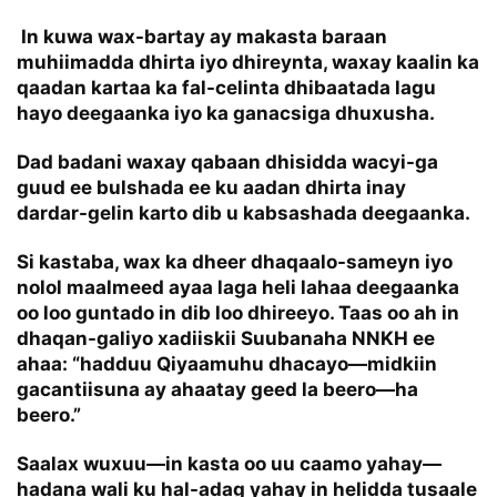
In kuwa wax-bartay ay makasta baraan
muhiimadda dhirta iyo dhireynta, waxay kaalin ka
qaadan kartaa ka fal-celinta dhibaatada lagu
hayo deegaanka iyo ka ganacsiga dhuxusha.
Dad badani waxay qabaan dhisidda wacyi-ga
guud ee bulshada ee ku aadan dhirta inay
dardar-gelin karto dib u kabsashada deegaanka.
Si kastaba, wax ka dheer dhaqaalo-sameyn iyo
nolol maalmeed ayaa laga heli lahaa deegaanka
oo loo guntado in dib loo dhireeyo. Taas oo ah in
dhaqan-galiyo xadiiskii Suubanaha NNKH ee
ahaa: “hadduu Qiyaamuhu dhacayo—midkiin
gacantiisuna ay ahaatay geed la beero—ha
beero.”
Saalax wuxuu—in kasta oo uu caamo yahay—
hadana wali ku hal-adag yahay in helidda tusaale