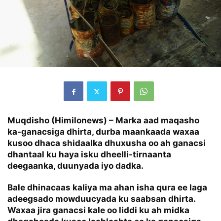
Muqdisho (Himilonews) – Marka aad maqasho
ka-ganacsiga dhirta, durba maankaada waxaa
kusoo dhaca shidaalka dhuxusha oo ah ganacsi
dhantaal ku haya isku dheelli-tirnaanta
deegaanka, duunyada iyo dadka.
Bale dhinacaas kaliya ma ahan isha qura ee laga
adeegsado mowduucyada ku saabsan dhirta.
Waxaa jira ganacsi kale oo liddi ku ah midka