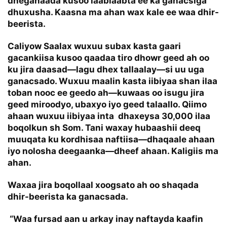
dhegahaada kusoo laablaabta ee ka ganacsiga
dhuxusha. Kaasna ma ahan wax kale ee waa dhir-
beerista.
Caliyow Saalax wuxuu subax kasta gaari
gacankiisa kusoo qaadaa tiro dhowr geed ah oo
ku jira daasad—lagu dhex tallaalay—si uu uga
ganacsado. Wuxuu maalin kasta iibiyaa shan ilaa
toban nooc ee geedo ah—kuwaas oo isugu jira
geed miroodyo, ubaxyo iyo geed talaallo. Qiimo
ahaan wuxuu iibiyaa inta dhaxeysa 30,000 ilaa
boqolkun sh Som. Tani waxay hubaashii deeq
muuqata ku kordhisaa naftiisa—dhaqaale ahaan
iyo nolosha deegaanka—dheef ahaan. Kaligiis ma
ahan.
Waxaa jira boqollaal xoogsato ah oo shaqada
dhir-beerista ka ganacsada.
“Waa fursad aan u arkay inay naftayda kaafin