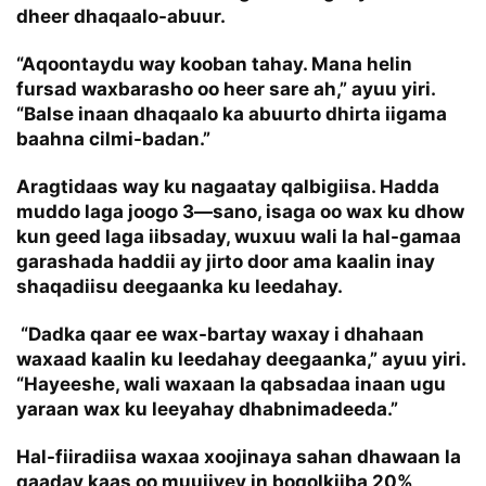
dheer dhaqaalo-abuur.
“Aqoontaydu way kooban tahay. Mana helin
fursad waxbarasho oo heer sare ah,” ayuu yiri.
“Balse inaan dhaqaalo ka abuurto dhirta iigama
baahna cilmi-badan.”
Aragtidaas way ku nagaatay qalbigiisa. Hadda
muddo laga joogo 3—sano, isaga oo wax ku dhow
kun geed laga iibsaday, wuxuu wali la hal-gamaa
garashada haddii ay jirto door ama kaalin inay
shaqadiisu deegaanka ku leedahay.
“Dadka qaar ee wax-bartay waxay i dhahaan
waxaad kaalin ku leedahay deegaanka,” ayuu yiri.
“Hayeeshe, wali waxaan la qabsadaa inaan ugu
yaraan wax ku leeyahay dhabnimadeeda.”
Hal-fiiradiisa waxaa xoojinaya sahan dhawaan la
qaaday kaas oo muujiyey in boqolkiiba 20%