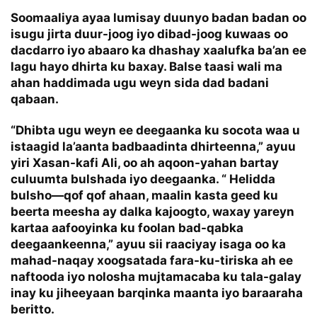
Soomaaliya ayaa lumisay duunyo badan badan oo
isugu jirta duur-joog iyo dibad-joog kuwaas oo
dacdarro iyo abaaro ka dhashay xaalufka ba’an ee
lagu hayo dhirta ku baxay. Balse taasi wali ma
ahan haddimada ugu weyn sida dad badani
qabaan.
“Dhibta ugu weyn ee deegaanka ku socota waa u
istaagid la’aanta badbaadinta dhirteenna,” ayuu
yiri Xasan-kafi Ali, oo ah aqoon-yahan bartay
culuumta bulshada iyo deegaanka. “ Helidda
bulsho—qof qof ahaan, maalin kasta geed ku
beerta meesha ay dalka kajoogto, waxay yareyn
kartaa aafooyinka ku foolan bad-qabka
deegaankeenna,” ayuu sii raaciyay isaga oo ka
mahad-naqay xoogsatada fara-ku-tiriska ah ee
naftooda iyo nolosha mujtamacaba ku tala-galay
inay ku jiheeyaan barqinka maanta iyo baraaraha
beritto.