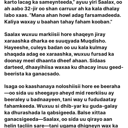
karto lacag ka sameynteeda,” ayuu yiri Saalax, oo
ah aabo 32-jir oo shan carruur ah ka kala dhalay
labo xaas. “Mana ahan howl adag farsamadeeda.
Kaliya waxay u baahan tahay faham kooban.”
Saalax wuxuu markiisii hore shaqeyn jiray
xaraashka dharka ee suuqyada Muqdisho.
Hayeeshe, culeys badan oo uu kala kulmay
shaqada adag ee xaraashka, wuxuu fursad ka
doonay meel dhaanta dheef ahaan. Sidaas
darteed, dhaayihiisa waxaa ku dhacay inuu geed-
beerista ka ganacsado.
Isaga oo kaashanaya noloshiisii hore ee beeraha
—oo sida uu sheegayo aheyd mid reerkiisu ay
beeraley u badnaayeen, tani way u fududaatay
fahamkeeda. Wuxuu si dhib-yar ku guda-galay
ka dhurashada la qabsigeeda. Balse xittaa
ganacsigeeda—Saalax, oo sida uu qirayo aan
helin tacliin sare—tani ugama dhigneyn wax ka