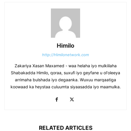
Himilo
http://Himilonetwork.com
Zakariya Xasan Maxamed - waa helaha iyo mulkiilaha
Shabakadda Himilo, qoraa, suxufi iyo geyfane u ol'oleeya
arrimaha bulshada iyo degaanka. Wuxuu marqaatiga
koowaad ka heystaa culuumta siyaasadda iyo maamulka.
RELATED ARTICLES