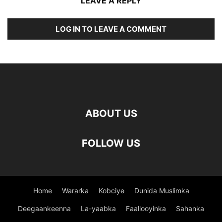
LEAVE A REPLY
LOG IN TO LEAVE A COMMENT
ABOUT US
FOLLOW US
Home
Wararka
Kobciye
Dunida Muslimka
Deegaankeenna
La-yaabka
Faallooyinka
Sahanka