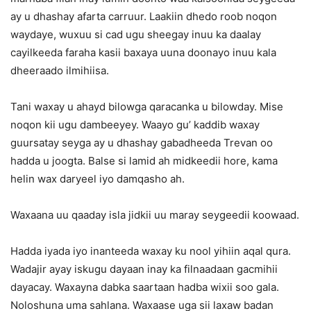
ay u dhashay afarta carruur. Laakiin dhedo roob noqon
waydaye, wuxuu si cad ugu sheegay inuu ka daalay
cayilkeeda faraha kasii baxaya uuna doonayo inuu kala
dheeraado ilmihiisa.
Tani waxay u ahayd bilowga qaracanka u bilowday. Mise
noqon kii ugu dambeeyey. Waayo gu’ kaddib waxay
guursatay seyga ay u dhashay gabadheeda Trevan oo
hadda u joogta. Balse si lamid ah midkeedii hore, kama
helin wax daryeel iyo damqasho ah.
Waxaana uu qaaday isla jidkii uu maray seygeedii koowaad.
Hadda iyada iyo inanteeda waxay ku nool yihiin aqal qura.
Wadajir ayay iskugu dayaan inay ka filnaadaan gacmihii
dayacay. Waxayna dabka saartaan hadba wixii soo gala.
Noloshuna uma sahlana. Waxaase uga sii laxaw badan