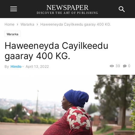
NEWSPAPER
DISCOVER THE ART OF PUBLISHING
Home
Wararka
Haweeneyda Cayilkeedu gaaray 400 KG.
Wararka
Haweeneyda Cayilkeedu
gaaray 400 KG.
39
0
By
Himilo
-
April 13, 2022