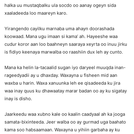
halka uu mustaqbalku ula socdo oo aanay ogeyn sida
xaaladeeda loo maareyn karo.
Yirangendo cayilku marnaba uma ahayn doorashada
koowaad. Mana ugu imaan si kama’ ah. Hayeeshe waa
cudur koror aan loo baahneyn saaraya xeyrta oo inuu jirku
is fidiyo keenaya marwalba oo raashiin dux leh ay cunto.
Mana ka helin la-tacaalid sugan iyo daryeel muuqda inan-
rageedyadii ay u dhaxday. Waxayna u fisheen mid aan
waxba u harin. Waxa xanuunka leh ee qisadeeda ku jira
waa inay quus ku dhawaatay marar badan oo ay ku sigatay
inay is disho.
Jaarkeedu waa xubno kale oo kaalin caadyaal ah ka jooga
samata-bixinteeda. Jeer walba oo ay gurmad uga baahato
kama soo habsaamaan. Waxayna u yihiin garbaha ay ku