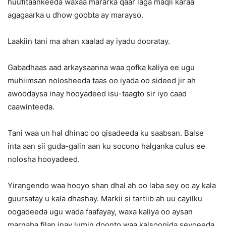
huufitaankeeda waxaa mararka qaar laga maqli karaa
agagaarka u dhow goobta ay marayso.
Laakiin tani ma ahan xaalad ay iyadu dooratay.
Gabadhaas aad arkaysaanna waa qofka kaliya ee ugu
muhiimsan nolosheeda taas oo iyada oo sideed jir ah
awoodaysa inay hooyadeed isu-taagto sir iyo caad
caawinteeda.
Tani waa un hal dhinac oo qisadeeda ku saabsan. Balse
inta aan sii guda-galin aan ku socono halganka culus ee
nolosha hooyadeed.
Yirangendo waa hooyo shan dhal ah oo laba sey oo ay kala
guursatay u kala dhashay. Markii si tartiib ah uu cayilku
oogadeeda ugu wada faafayay, waxa kaliya oo aysan
marnaba filan inay lumin doonto waa kalsoonida seygeeda