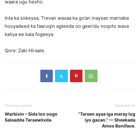
waara ugu hesho.
Inta ka sokeysa, Trevan waxaa ka go’an inaysan marnaba
hooyadeed ka faaruqin agteeda oo geeridu noqoto waxa
kaliya ee kala fogeeya.
Qore: Zaki Hiraale.
Previous article
Next article
Warbixin – Sida loo oogo
“Tareen ayaa iga maray lug
Salaadda Taraawiixda.
iyo gacan.” — Sheekada
Amos Boniface.