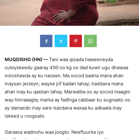
MUQDISHO (HN) —
Tani waa qisada haweeneyda
culeyskeedu gaaray 400 oo kg oo dad kuwii ugu dhawaa
nolosheeda ay ku naceen. Ma socod badna mana ahan
inaysan jecleyn; wayse jiif badan tahay; haddana mana
ahan inay ku qasban tahay. Marwalba oo ay socod maagto
way hinraaagta; marka ay fadhiga cabbaar ku sugnaato oo
ay damacdo inay sare-kacdana waxaa ku adkaata inay
iskeed u roogsato.
Garaaca wadnuhu waa joogto. Neeftuurka iyo