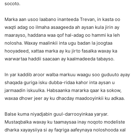
socoto.
Marka aan usoo laabano inanteeda Trevan, in kasta oo
waqti adag oo ilmaha asaageeda ah aysan kula jirin ay
maarayso, haddana waa qof hal-adag oo hammi ka leh
nolosha. Waxay maalinkii inta ugu badan la joogtaa
hooyadeed, xattaa marka ay ku jirto fasalka waxay ka
warwartaa haddii saacaan ay kaalmadeeda tabayso.
In yar kaddib aroor walba markuu waagu soo guduuto ayay
shaqada guriga isku dubba-ridaa kahor inta aysan u
jarmaadin iskuulka. Habsaanka mararka qaar ka sokow,
waxaa dhowr jeer ay ku dhacday maadooyinkii ku adkaa.
Balse kuma niyadjabin guul-darrooyinkaa yaryar.
Mustaqbalka waxay ku taamaysaa inay noqoto modeliste
dharka xayaysiiya si ay faqriga aafeynaya noloshooda xal