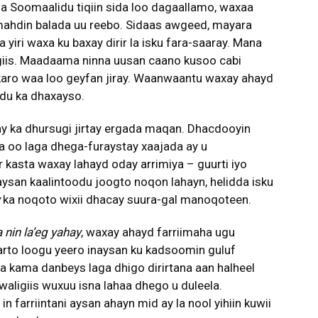
a Soomaalidu tiqiin sida loo dagaallamo, waxaa
a mahdin balada uu reebo. Sidaas awgeed, mayara
iri waxa ku baxay dirir la isku fara-saaray. Mana
wgiis. Maadaama ninna uusan caano kusoo cabi
 karo waa loo geyfan jiray. Waanwaantu waxay ahayd
adu ka dhaxayso.
xay ka dhursugi jirtay ergada maqan. Dhacdooyin
a oo laga dhega-furaystay xaajada ay u
kasta waxay lahayd oday arrimiya – guurti iyo
san kaalintoodu joogto noqon lahayn, helidda isku
ka noqoto wixii dhacay suura-gal manoqoteen.
a nin la’eg yahay
, waxay ahayd farriimaha ugu
arto loogu yeero inaysan ku kadsoomin guluf
da kama danbeys laga dhigo dirirtana aan halheel
aligiis wuxuu isna lahaa dhego u duleela.
 farriintani aysan ahayn mid ay la nool yihiin kuwii