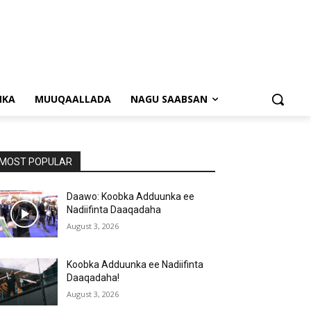
NKA
MUUQAALLADA
NAGU SAABSAN
MOST POPULAR
Daawo: Koobka Adduunka ee
Nadiifinta Daaqadaha
August 3, 2026
Koobka Adduunka ee Nadiifinta
Daaqadaha!
August 3, 2026