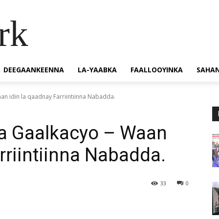
rk
DEEGAANKEENNA
LA-YAABKA
FAALLOOYINKA
SAHA
 idin la qaadnay Farriintiinna Nabadda.
a Gaalkacyo – Waan
rriintiinna Nabadda.
33
0