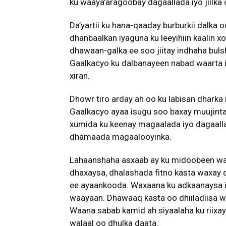
ku waaya’aragoobay dagaallada iyo jiilka 
Da’yartii ku hana-qaaday burburkii dalka
dhanbaalkan iyaguna ku leeyihiin kaalin 
dhawaan-galka ee soo jiitay indhaha bu
Gaalkacyo ku dalbanayeen nabad waarta i
xiran.
Dhowr tiro arday ah oo ku labisan dhark
Gaalkacyo ayaa isugu soo baxay muujinta
xumida ku keenay magaalada iyo dagaall
dhamaada magaalooyinka.
Lahaanshaha asxaab ay ku midoobeen wax
dhaxaysa, dhalashada fitno kasta waxay 
ee ayaankooda. Waxaana ku adkaanaysa in
waayaan. Dhawaaq kasta oo dhiiladiisa 
Waana sabab kamid ah siyaalaha ku riixay
walaal oo dhulka daata.