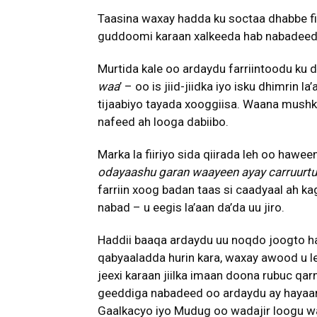
Taasina waxay hadda ku soctaa dhabbe fii
guddoomi karaan xalkeeda hab nabadeed 
Murtida kale oo ardaydu farriintoodu ku 
waa
’ – oo is jiid-jiidka iyo isku dhimrin
tijaabiyo tayada xooggiisa. Waana mushk
nafeed ah looga dabiibo.
Marka la fiiriyo sida qiirada leh oo hawe
odayaashu garan waayeen ayay carruurt
farriin xoog badan taas si caadyaal ah k
nabad – u eegis la’aan da’da uu jiro.
Haddii baaqa ardaydu uu noqdo joogto had
qabyaaladda hurin kara, waxay awood u le
jeexi karaan jiilka imaan doona rubuc qar
geeddiga nabadeed oo ardaydu ay hayaan
Gaalkacyo iyo Mudug oo wadajir loogu 