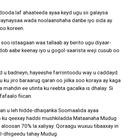
adooda laf ahaateeda ayaa keyd ugu sii galaysa
aynaysaa wada noolaanshaha danbe iyo sida ay
oo koreen.
u soo istaagaan waa tallaab ay berito ugu diyaar-
ob aabe keenay iyo u gogol-xaarista weji cusub oo
d u badneyn, hayeeshe farriintoodu way u caddayd.
 ku jiro baraarug qaran oo jiilka soo koraya ay kaga
a mahdin ee utinta ku reebta gacalka is dhalay. Si
fafaalo fiican.
an u leh hidde-dhaqanka Soomaalida ayaa
a ku qeexay haddii mushkiladda Mataanaha Mudug
 aloosan 70% la xaliyay. Qoraagu wuxuu tibaaxay in
al-dhigeedu tahay Mudug.