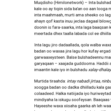
Muqdisho (Himilonetwork) – Inta bulshad
kale oo ay tiqiin sida ba’an oo aan loog
inta maahmaah, murti ama sheeko oo laga y
ahayn qof kasta inuu jeclaa dagaal bilo
doonin is fara-saarka, inta laga baaqsan
meertada dhex taalla labada col ee dhiill
Inta lagu jiro dadaallada, qola walba wa
badan oo waxaa jira lagu hor kufay ergad
garwaaxeysteen. Balse bulshadeennu mar 
garyaqaan – xaajada guddooma. Haddii ay
imaantin kale iyo in bulshadu
xalay-dhalay
Murtida tiraahda:
intay nabadi jirtaa, ninb
xoogga badan oo dadka dhiilladu kala ga
colaadeed. Halka natiijada iyo huriweyta
mindiyaha la iskugu soofeysan. Baaqaas w
Hayeeshe waxa xiisaha gaarka ah leh waa in