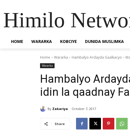
Himilo Netwo
HOME
WARARKA
KOBCIYE
DUNIDA MUSLIMKA
Home
Wararka
Hambalyo Ardayda Gaalkacyo – Waan
Wararka
Hambalyo Ardayd
idin la qaadnay Fa
By
Zakariya
October 7, 2017
Share