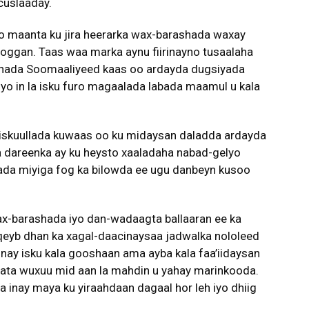
cuslaaday.
 oo maanta ku jira heerarka wax-barashada waxay
xooggan. Taas waa marka aynu fiirinayno tusaalaha
lshada Soomaaliyeed kaas oo ardayda dugsiyada
yo in la isku furo magaalada labada maamul u kala
a iskuullada kuwaas oo ku midaysan daladda ardayda
 dareenka ay ku heysto xaaladaha nabad-gelyo
ada miyiga fog ka bilowda ee ugu danbeyn kusoo
-barashada iyo dan-wadaagta ballaaran ee ka
qeyb dhan ka xagal-daacinaysaa jadwalka nololeed
ay isku kala gooshaan ama ayba kala faa’iidaysan
wata wuxuu mid aan la mahdin u yahay marinkooda.
a inay maya ku yiraahdaan dagaal hor leh iyo dhiig