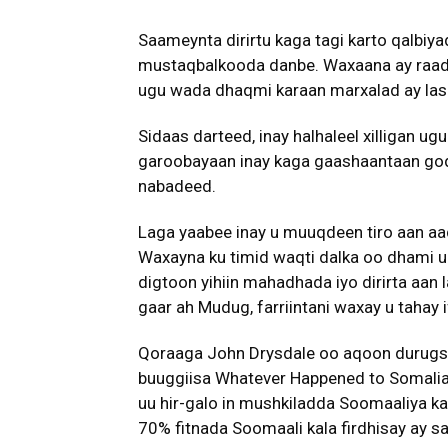
Saameynta dirirtu kaga tagi karto qalbiy
mustaqbalkooda danbe. Waxaana ay raad
ugu wada dhaqmi karaan marxalad ay las
Sidaas darteed, inay halhaleel xilligan ug
garoobayaan inay kaga gaashaantaan god
nabadeed.
Laga yaabee inay u muuqdeen tiro aan aa
Waxayna ku timid waqti dalka oo dhami uu
digtoon yihiin mahadhada iyo dirirta aan l
gaar ah Mudug, farriintani waxay u tahay i
Qoraaga John Drysdale oo aqoon durugs
buuggiisa Whatever Happened to Somali
uu hir-galo in mushkiladda Soomaaliya ka
70% fitnada Soomaali kala firdhisay ay s