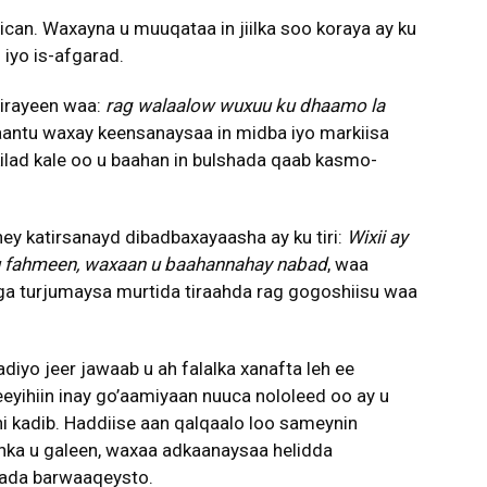
can. Waxayna u muuqataa in jiilka soo koraya ay ku
iyo is-afgarad.
dirayeen waa:
rag walaalow wuxuu ku dhaamo la
 la’aantu waxay keensanaysaa in midba iyo markiisa
ilad kale oo u baahan in bulshada qaab kasmo-
eney katirsanayd dibadbaxayaasha ay ku tiri:
Wixii ay
u fahmeen, waxaan u baahannahay nabad
, waa
aga turjumaysa murtida tiraahda rag gogoshiisu waa
iyo jeer jawaab u ah falalka xanafta leh ee
eyihiin inay go’aamiyaan nuuca nololeed oo ay u
ni kadib. Haddiise aan qalqaalo loo sameynin
ka u galeen, waxaa adkaanaysaa helidda
wada barwaaqeysto.