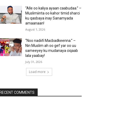
“Alle oo kaliya ayaan caabudaa.” –
Muslimiinta oo kahor timid sharci
ku qasbaya inay Sanamyada
amaanaan!
August 1, 2026
“Noo nadiifi Macbadkeenna.” –
Nin Muslim ah oo gef yar oo uu
sameeyey ku mudanaya ciqaab
lala yaabay!
July 31, 2026
Load more
RECENT COMMENTS