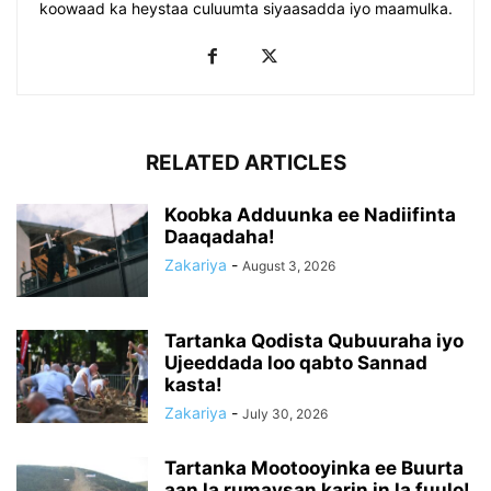
koowaad ka heystaa culuumta siyaasadda iyo maamulka.
RELATED ARTICLES
Koobka Adduunka ee Nadiifinta
Daaqadaha!
Zakariya
-
August 3, 2026
Tartanka Qodista Qubuuraha iyo
Ujeeddada loo qabto Sannad
kasta!
Zakariya
-
July 30, 2026
Tartanka Mootooyinka ee Buurta
aan la rumaysan karin in la fuulo!