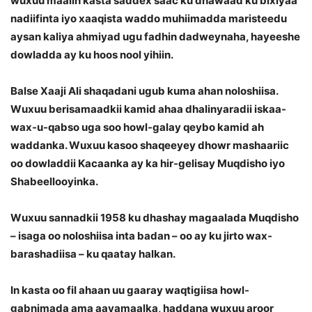
wuxuu maalin kasta saddex saac ku dhawaad ku bixiyaa
nadiifinta iyo xaaqista waddo muhiimadda maristeedu
aysan kaliya ahmiyad ugu fadhin dadweynaha, hayeeshe
dowladda ay ku hoos nool yihiin.
Balse Xaaji Ali shaqadani ugub kuma ahan noloshiisa.
Wuxuu berisamaadkii kamid ahaa dhalinyaradii iskaa-
wax-u-qabso uga soo howl-galay qeybo kamid ah
waddanka. Wuxuu kasoo shaqeeyey dhowr mashaariic
oo dowladdii Kacaanka ay ka hir-gelisay Muqdisho iyo
Shabeellooyinka.
Wuxuu sannadkii 1958 ku dhashay magaalada Muqdisho
– isaga oo noloshiisa inta badan – oo ay ku jirto wax-
barashadiisa – ku qaatay halkan.
In kasta oo fil ahaan uu gaaray waqtigiisa howl-
gabnimada ama aayamaalka, haddana wuxuu aroor