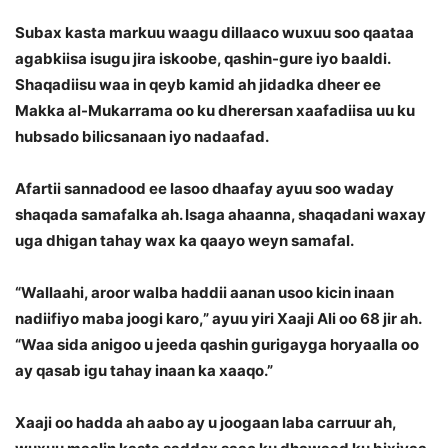
Subax kasta markuu waagu dillaaco wuxuu soo qaataa
agabkiisa isugu jira iskoobe, qashin-gure iyo baaldi.
Shaqadiisu waa in qeyb kamid ah jidadka dheer ee
Makka al-Mukarrama oo ku dherersan xaafadiisa uu ku
hubsado bilicsanaan iyo nadaafad.
Afartii sannadood ee lasoo dhaafay ayuu soo waday
shaqada samafalka ah. Isaga ahaanna, shaqadani waxay
uga dhigan tahay wax ka qaayo weyn samafal.
“Wallaahi, aroor walba haddii aanan usoo kicin inaan
nadiifiyo maba joogi karo,” ayuu yiri Xaaji Ali oo 68 jir ah.
“Waa sida anigoo u jeeda qashin gurigayga horyaalla oo
ay qasab igu tahay inaan ka xaaqo.”
Xaaji oo hadda ah aabo ay u joogaan laba carruur ah,