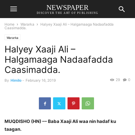
NEWSPAPER
DISCOVER THE ART OF PUBLISHING
Home
Wararka
Halyey Xaaji Ali – Halgamaaga Nadaafadda
Caasimadda.
Wararka
Halyey Xaaji Ali –
Halgamaaga Nadaafadda
Caasimadda.
29
0
By
Himilo
-
February 16, 2019
MUQDISHO (HN) –
– Baba Xaaji Ali waa nin hadaf ku
taagan.