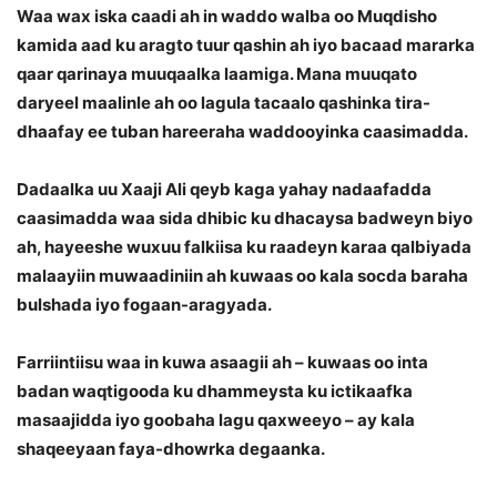
Waa wax iska caadi ah in waddo walba oo Muqdisho
kamida aad ku aragto tuur qashin ah iyo bacaad mararka
qaar qarinaya muuqaalka laamiga. Mana muuqato
daryeel maalinle ah oo lagula tacaalo qashinka tira-
dhaafay ee tuban hareeraha waddooyinka caasimadda.
Dadaalka uu Xaaji Ali qeyb kaga yahay nadaafadda
caasimadda waa sida dhibic ku dhacaysa badweyn biyo
ah, hayeeshe wuxuu falkiisa ku raadeyn karaa qalbiyada
malaayiin muwaadiniin ah kuwaas oo kala socda baraha
bulshada iyo fogaan-aragyada.
Farriintiisu waa in kuwa asaagii ah – kuwaas oo inta
badan waqtigooda ku dhammeysta ku ictikaafka
masaajidda iyo goobaha lagu qaxweeyo – ay kala
shaqeeyaan faya-dhowrka degaanka.