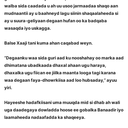
walba sida caadada u ah uu usoo jarmaadaa shaqo aan
mudnaantii ay u baahneyd lagu siinin shaqaalaheeda si
ay u suura-geliyaan degaan hufan oo ka badqaba
wasaqda iyo uskagga.
Balse Xaaji tani kuma ahan caqabad weyn.
“Degaanku waa sida guri aad ku nooshahay oo marka aad
dhimatana ubadkaada dhaxal ahaan ugu haraya,
dhaxalka ugu fiican ee jiilka maanta looga tagi karana
waa degaan faya-dhowrkiisa aad loo hubsaday,” ayuu
yiri.
Hayeeshe hadafkiisani uma muuqda mid si dhab ah wali
uga daadegaya dowladda hoose ee gobalka Banaadir iyo
laamaheeda nadaafadda ka shaqeeya.