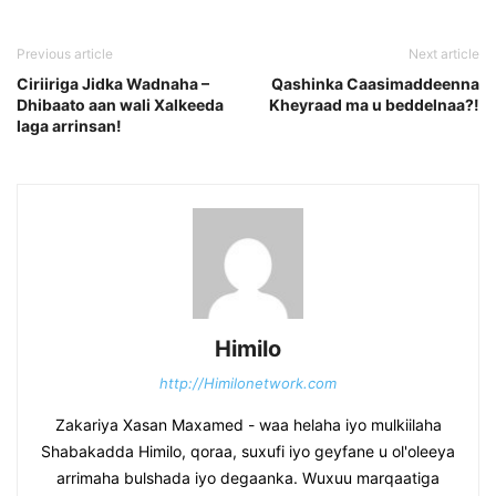
Previous article
Next article
Ciriiriga Jidka Wadnaha –
Qashinka Caasimaddeenna
Dhibaato aan wali Xalkeeda
Kheyraad ma u beddelnaa?!
laga arrinsan!
Himilo
http://Himilonetwork.com
Zakariya Xasan Maxamed - waa helaha iyo mulkiilaha
Shabakadda Himilo, qoraa, suxufi iyo geyfane u ol'oleeya
arrimaha bulshada iyo degaanka. Wuxuu marqaatiga