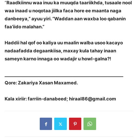
“
Raadkiinnu waa inuu ka muuqda taariikhda, tusaale nool
waa inaad u noqotaa jiilka faca hore ee maanta naga
danbeeya,” ayuu yiri. “Waddan aan waxba loo qabanin
faa’iido malahan.”
Haddii hal qof oo kaliya uu maalin walba usoo kacayo
nadaafadda degaankiisa, maxay kula tahay inaan
sameyn karno innaga oo wadajir u howl-galna?!
_______________________________________________________
Qore: Zakariya Xasan Maxamed.
Kala xiriir: farriin-danabeed; hiraal86@gmail.com