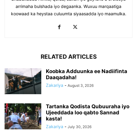
arrimaha bulshada iyo degaanka. Wuxuu marqaatiga
koowaad ka heystaa culuumta siyaasadda iyo maamulka.
RELATED ARTICLES
Koobka Adduunka ee Nadiifinta
Daaqadaha!
Zakariya
-
August 3, 2026
Tartanka Qodista Qubuuraha iyo
Ujeeddada loo qabto Sannad
kasta!
Zakariya
-
July 30, 2026