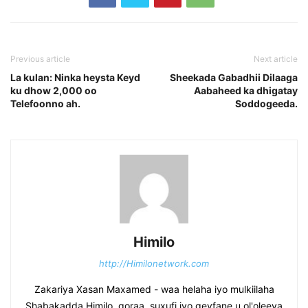
Previous article
Next article
La kulan: Ninka heysta Keyd
Sheekada Gabadhii Dilaaga
ku dhow 2,000 oo
Aabaheed ka dhigatay
Telefoonno ah.
Soddogeeda.
Himilo
http://Himilonetwork.com
Zakariya Xasan Maxamed - waa helaha iyo mulkiilaha
Shabakadda Himilo, qoraa, suxufi iyo geyfane u ol'oleeya