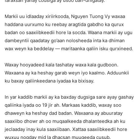
faraxsan yahay codsiga ay usoo ban-dhigatay.
Markii uu idlaaday xiriirkooda, Nguyen Tuong Vy waxaa
haddana uurxumo ku reebay aragtida gabdho ka qurux
badan oo saaxiibkeedii hore la socda. Waana markii ay ugu
dambeyntii qaadatay go’aan nolosheeda inta ka dhiman
wax weyn ka beddelay — maritaanka qaliin isku qurxineed.
Waxay hooyadeed kala tashatay waxa kala gudboon.
Waxaana ay ka heshay garab weyn iyo kaalmo. Adduunkii
ku baxay qaliinkeedana iyadaa ka bixisay.
In yar kaddib markii ay ka baxday dugsiga sare ayay gashay
qaliinka iyada oo 19 jir ah. Markaas kaddib, waxay soo
dhaweyn ka heshay dad badan. Waxaana ay abuuratay
saaxiibo dhowr ah oo muqaalkeeda dhalanteedka ah ku
jeclaaday inay kula saaxiibaan. Xattaa saaxiibkeedii hore
wuxuu noqday mid la dhacsan muuqeeda cusub.