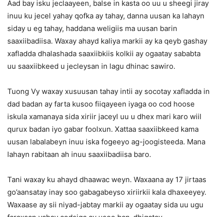
Aad bay isku jeclaayeen, balse in kasta oo uu u sheegi jiray
inuu ku jecel yahay qofka ay tahay, danna uusan ka lahayn
siday u eg tahay, haddana weligiis ma uusan barin
saaxiibadiisa. Waxay ahayd kaliya markii ay ka qeyb gashay
xafladda dhalashada saaxiibkiis kolkii ay ogaatay sababta
uu saaxiibkeed u jecleysan in lagu dhinac sawiro.
Tuong Vy waxay xusuusan tahay intii ay socotay xafladda in
dad badan ay farta kusoo fiiqayeen iyaga oo cod hoose
iskula xamanaya sida xiriir jaceyl uu u dhex mari karo wiil
qurux badan iyo gabar foolxun. Xattaa saaxiibkeed kama
uusan labalabeyn inuu iska fogeeyo ag-joogisteeda. Mana
lahayn rabitaan ah inuu saaxiibadiisa baro.
Tani waxay ku ahayd dhaawac weyn. Waxaana ay 17 jirtaas
go’aansatay inay soo gabagabeyso xiriirkii kala dhaxeeyey.
Waxaase ay sii niyad-jabtay markii ay ogaatay sida uu ugu