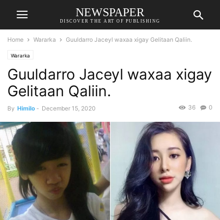
NEWSPAPER
DISCOVER THE ART OF PUBLISHING
Home
Wararka
Guuldarro Jaceyl waxaa xigay Gelitaan Qaliin.
Wararka
Guuldarro Jaceyl waxaa xigay
Gelitaan Qaliin.
36
0
By
Himilo
-
December 15, 2020