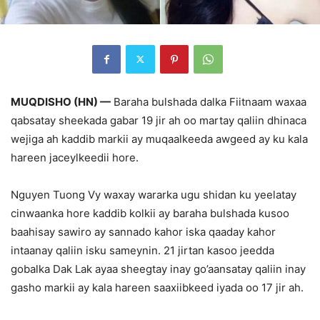
MUQDISHO (HN) —
Baraha bulshada dalka Fiitnaam waxaa
qabsatay sheekada gabar 19 jir ah oo martay qaliin dhinaca
wejiga ah kaddib markii ay muqaalkeeda awgeed ay ku kala
hareen jaceylkeedii hore.
Nguyen Tuong Vy waxay wararka ugu shidan ku yeelatay
cinwaanka hore kaddib kolkii ay baraha bulshada kusoo
baahisay sawiro ay sannado kahor iska qaaday kahor
intaanay qaliin isku sameynin. 21 jirtan kasoo jeedda
gobalka Dak Lak ayaa sheegtay inay go’aansatay qaliin inay
gasho markii ay kala hareen saaxiibkeed iyada oo 17 jir ah.