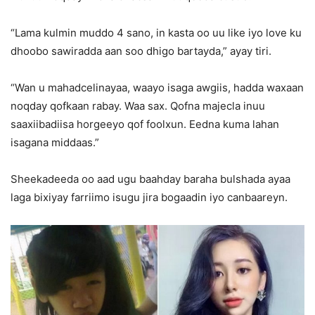
“Lama kulmin muddo 4 sano, in kasta oo uu like iyo love ku
dhoobo sawiradda aan soo dhigo bartayda,” ayay tiri.
“Wan u mahadcelinayaa, waayo isaga awgiis, hadda waxaan
noqday qofkaan rabay. Waa sax. Qofna majecla inuu
saaxiibadiisa horgeeyo qof foolxun. Eedna kuma lahan
isagana middaas.”
Sheekadeeda oo aad ugu baahday baraha bulshada ayaa
laga bixiyay farriimo isugu jira bogaadin iyo canbaareyn.