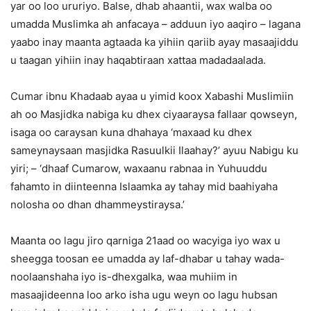
yar oo loo ururiyo. Balse, dhab ahaantii, wax walba oo
umadda Muslimka ah anfacaya – adduun iyo aaqiro – lagana
yaabo inay maanta agtaada ka yihiin qariib ayay masaajiddu
u taagan yihiin inay haqabtiraan xattaa madadaalada.
Cumar ibnu Khadaab ayaa u yimid koox Xabashi Muslimiin
ah oo Masjidka nabiga ku dhex ciyaaraysa fallaar qowseyn,
isaga oo caraysan kuna dhahaya ‘maxaad ku dhex
sameynaysaan masjidka Rasuulkii Ilaahay?’ ayuu Nabigu ku
yiri; – ‘dhaaf Cumarow, waxaanu rabnaa in Yuhuuddu
fahamto in diinteenna Islaamka ay tahay mid baahiyaha
nolosha oo dhan dhammeystiraysa.’
Maanta oo lagu jiro qarniga 21aad oo wacyiga iyo wax u
sheegga toosan ee umadda ay laf-dhabar u tahay wada-
noolaanshaha iyo is-dhexgalka, waa muhiim in
masaajideenna loo arko isha ugu weyn oo lagu hubsan