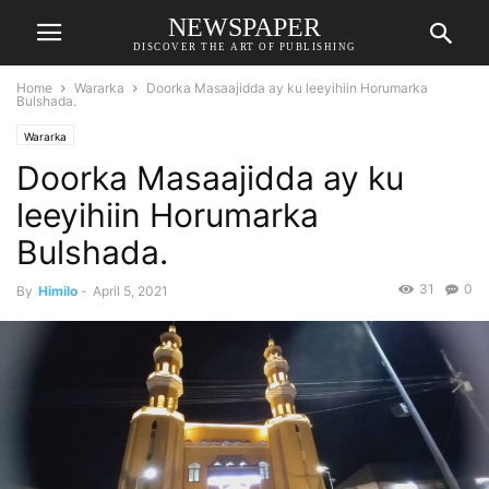
NEWSPAPER
DISCOVER THE ART OF PUBLISHING
Home
Wararka
Doorka Masaajidda ay ku leeyihiin Horumarka
Bulshada.
Wararka
Doorka Masaajidda ay ku
leeyihiin Horumarka
Bulshada.
31
0
By
Himilo
-
April 5, 2021