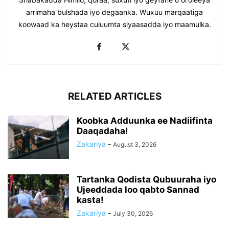
arrimaha bulshada iyo degaanka. Wuxuu marqaatiga
koowaad ka heystaa culuumta siyaasadda iyo maamulka.
RELATED ARTICLES
Koobka Adduunka ee Nadiifinta
Daaqadaha!
Zakariya
-
August 3, 2026
Tartanka Qodista Qubuuraha iyo
Ujeeddada loo qabto Sannad
kasta!
Zakariya
-
July 30, 2026