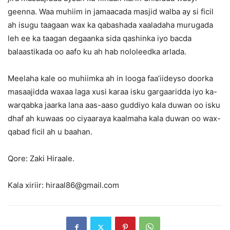
geenna. Waa muhiim in jamaacada masjid walba ay si ficil
ah isugu taagaan wax ka qabashada xaaladaha murugada
leh ee ka taagan degaanka sida qashinka iyo bacda
balaastikada oo aafo ku ah hab nololeedka arlada.
Meelaha kale oo muhiimka ah in looga faa’iideyso doorka
masaajidda waxaa laga xusi karaa isku gargaaridda iyo ka-
warqabka jaarka lana aas-aaso guddiyo kala duwan oo isku
dhaf ah kuwaas oo ciyaaraya kaalmaha kala duwan oo wax-
qabad ficil ah u baahan.
Qore: Zaki Hiraale.
Kala xiriir: hiraal86@gmail.com