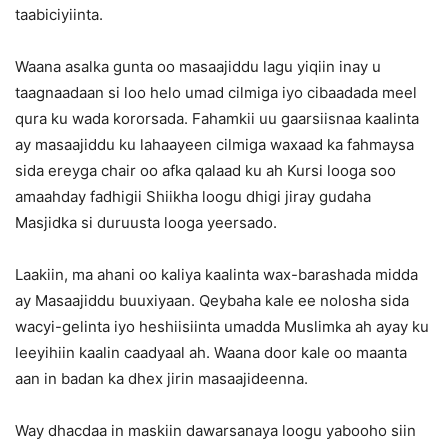
taabiciyiinta.
Waana asalka gunta oo masaajiddu lagu yiqiin inay u
taagnaadaan si loo helo umad cilmiga iyo cibaadada meel
qura ku wada kororsada. Fahamkii uu gaarsiisnaa kaalinta
ay masaajiddu ku lahaayeen cilmiga waxaad ka fahmaysa
sida ereyga chair oo afka qalaad ku ah Kursi looga soo
amaahday fadhigii Shiikha loogu dhigi jiray gudaha
Masjidka si duruusta looga yeersado.
Laakiin, ma ahani oo kaliya kaalinta wax-barashada midda
ay Masaajiddu buuxiyaan. Qeybaha kale ee nolosha sida
wacyi-gelinta iyo heshiisiinta umadda Muslimka ah ayay ku
leeyihiin kaalin caadyaal ah. Waana door kale oo maanta
aan in badan ka dhex jirin masaajideenna.
Way dhacdaa in maskiin dawarsanaya loogu yabooho siin