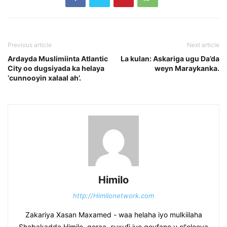
Previous article
Next article
Ardayda Muslimiinta Atlantic
La kulan: Askariga ugu Da’da
City oo dugsiyada ka helaya
weyn Maraykanka.
‘cunnooyin xalaal ah’.
Himilo
http://Himilonetwork.com
Zakariya Xasan Maxamed - waa helaha iyo mulkiilaha
Shabakadda Himilo, qoraa, suxufi iyo geyfane u ol'oleeya