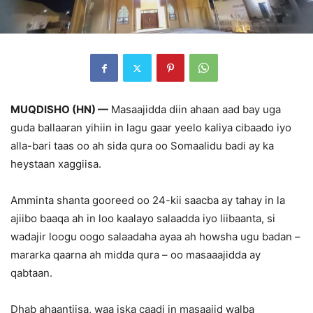
MUQDISHO (HN) —
Masaajidda diin ahaan aad bay uga
guda ballaaran yihiin in lagu gaar yeelo kaliya cibaado iyo
alla-bari taas oo ah sida qura oo Somaalidu badi ay ka
heystaan xaggiisa.
Amminta shanta gooreed oo 24-kii saacba ay tahay in la
ajiibo baaqa ah in loo kaalayo salaadda iyo liibaanta, si
wadajir loogu oogo salaadaha ayaa ah howsha ugu badan –
mararka qaarna ah midda qura – oo masaaajidda ay
qabtaan.
Dhab ahaantiisa, waa iska caadi in masaajid walba