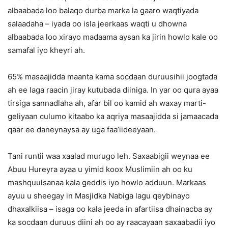
albaabada loo balaqo durba marka la gaaro waqtiyada
salaadaha – iyada oo isla jeerkaas waqti u dhowna
albaabada loo xirayo madaama aysan ka jirin howlo kale oo
samafal iyo kheyri ah.
65% masaajidda maanta kama socdaan duruusihii joogtada
ah ee laga raacin jiray kutubada diiniga. In yar oo qura ayaa
tirsiga sannadlaha ah, afar bil oo kamid ah waxay marti-
geliyaan culumo kitaabo ka aqriya masaajidda si jamaacada
qaar ee daneynaysa ay uga faa’iideeyaan.
Tani runtii waa xaalad murugo leh. Saxaabigii weynaa ee
Abuu Hureyra ayaa u yimid koox Muslimiin ah oo ku
mashquulsanaa kala geddis iyo howlo adduun. Markaas
ayuu u sheegay in Masjidka Nabiga lagu qeybinayo
dhaxalkiisa – isaga oo kala jeeda in afartiisa dhainacba ay
ka socdaan duruus diini ah oo ay raacayaan saxaabadii iyo