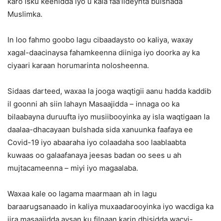
karo isku keenidda iyo u kala faa’iideynta bulshada
Muslimka.
In loo fahmo goobo lagu cibaadaysto oo kaliya, waxay
xagal-daacinaysa fahamkeenna diiniga iyo doorka ay ka
ciyaari karaan horumarinta nolosheenna.
Sidaas darteed, waxaa la jooga waqtigii aanu hadda kaddib
il goonni ah siin lahayn Masaajidda – innaga oo ka
bilaabayna duruufta iyo musiibooyinka ay isla waqtigaan la
daalaa-dhacayaan bulshada sida xanuunka faafaya ee
Covid-19 iyo abaaraha iyo colaadaha soo laablaabta
kuwaas oo galaafanaya jeesas badan oo sees u ah
mujtacameenna – miyi iyo magaalaba.
Waxaa kale oo lagama maarmaan ah in lagu
baraarugsanaado in kaliya muxaadarooyinka iyo wacdiga ka
jira masaajidda aysan ku filnaan karin dhisidda wacyi-