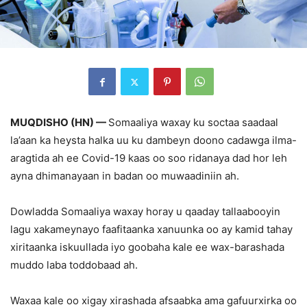
MUQDISHO (HN) —
Somaaliya waxay ku soctaa saadaal
la’aan ka heysta halka uu ku dambeyn doono cadawga ilma-
aragtida ah ee Covid-19 kaas oo soo ridanaya dad hor leh
ayna dhimanayaan in badan oo muwaadiniin ah.
Dowladda Somaaliya waxay horay u qaaday tallaabooyin
lagu xakameynayo faafitaanka xanuunka oo ay kamid tahay
xiritaanka iskuullada iyo goobaha kale ee wax-barashada
muddo laba toddobaad ah.
Waxaa kale oo xigay xirashada afsaabka ama gafuurxirka oo