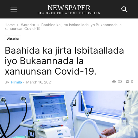
NEWSPAPER
DISCOVER THE ART OF PUBLISHING
Home
Wararka
Baahida ka jirta Isbitaallada iyo Bukaannada la
xanuunsan Covid-19.
Wararka
Baahida ka jirta Isbitaallada
iyo Bukaannada la
xanuunsan Covid-19.
33
0
By
Himilo
-
March 16, 2021