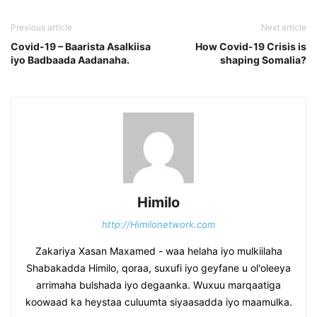
Previous article
Next article
Covid-19 – Baarista Asalkiisa
How Covid-19 Crisis is
iyo Badbaada Aadanaha.
shaping Somalia?
Himilo
http://Himilonetwork.com
Zakariya Xasan Maxamed - waa helaha iyo mulkiilaha
Shabakadda Himilo, qoraa, suxufi iyo geyfane u ol'oleeya
arrimaha bulshada iyo degaanka. Wuxuu marqaatiga
koowaad ka heystaa culuumta siyaasadda iyo maamulka.