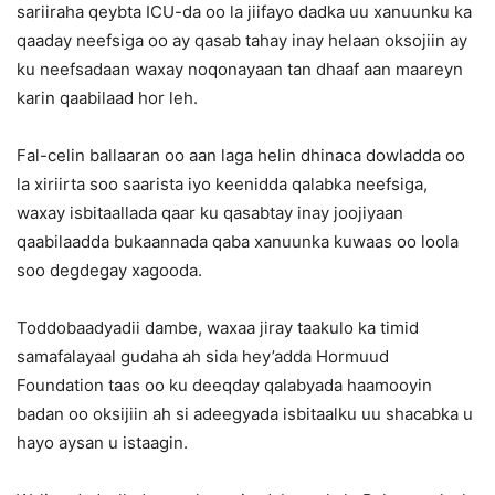
sariiraha qeybta ICU-da oo la jiifayo dadka uu xanuunku ka
qaaday neefsiga oo ay qasab tahay inay helaan oksojiin ay
ku neefsadaan waxay noqonayaan tan dhaaf aan maareyn
karin qaabilaad hor leh.
Fal-celin ballaaran oo aan laga helin dhinaca dowladda oo
la xiriirta soo saarista iyo keenidda qalabka neefsiga,
waxay isbitaallada qaar ku qasabtay inay joojiyaan
qaabilaadda bukaannada qaba xanuunka kuwaas oo loola
soo degdegay xagooda.
Toddobaadyadii dambe, waxaa jiray taakulo ka timid
samafalayaal gudaha ah sida hey’adda Hormuud
Foundation taas oo ku deeqday qalabyada haamooyin
badan oo oksijiin ah si adeegyada isbitaalku uu shacabka u
hayo aysan u istaagin.