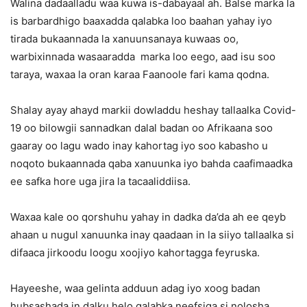
Walina dadaalladu waa kuwa is-dabayaal ah. Balse marka la
is barbardhigo baaxadda qalabka loo baahan yahay iyo
tirada bukaannada la xanuunsanaya kuwaas oo,
warbixinnada wasaaradda marka loo eego, aad isu soo
taraya, waxaa la oran karaa Faanoole fari kama qodna.
Shalay ayay ahayd markii dowladdu heshay tallaalka Covid-
19 oo bilowgii sannadkan dalal badan oo Afrikaana soo
gaaray oo lagu wado inay kahortag iyo soo kabasho u
noqoto bukaannada qaba xanuunka iyo bahda caafimaadka
ee safka hore uga jira la tacaaliddiisa.
Waxaa kale oo qorshuhu yahay in dadka da’da ah ee qeyb
ahaan u nugul xanuunka inay qaadaan in la siiyo tallaalka si
difaaca jirkoodu loogu xoojiyo kahortagga feyruska.
Hayeeshe, waa gelinta adduun adag iyo xoog badan
hubsashada in dalku helo qalabka neefsiga si nolosha