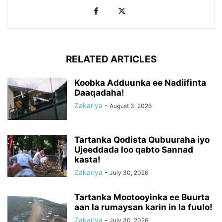
RELATED ARTICLES
Koobka Adduunka ee Nadiifinta
Daaqadaha!
Zakariya
-
August 3, 2026
Tartanka Qodista Qubuuraha iyo
Ujeeddada loo qabto Sannad
kasta!
Zakariya
-
July 30, 2026
Tartanka Mootooyinka ee Buurta
aan la rumaysan karin in la fuulo!
Zakariya
-
July 30, 2026