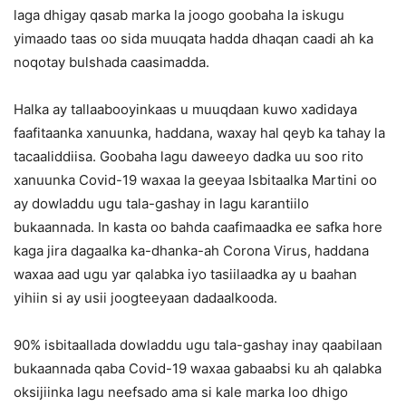
laga dhigay qasab marka la joogo goobaha la iskugu
yimaado taas oo sida muuqata hadda dhaqan caadi ah ka
noqotay bulshada caasimadda.
Halka ay tallaabooyinkaas u muuqdaan kuwo xadidaya
faafitaanka xanuunka, haddana, waxay hal qeyb ka tahay la
tacaaliddiisa. Goobaha lagu daweeyo dadka uu soo rito
xanuunka Covid-19 waxaa la geeyaa Isbitaalka Martini oo
ay dowladdu ugu tala-gashay in lagu karantiilo
bukaannada. In kasta oo bahda caafimaadka ee safka hore
kaga jira dagaalka ka-dhanka-ah Corona Virus, haddana
waxaa aad ugu yar qalabka iyo tasiilaadka ay u baahan
yihiin si ay usii joogteeyaan dadaalkooda.
90% isbitaallada dowladdu ugu tala-gashay inay qaabilaan
bukaannada qaba Covid-19 waxaa gabaabsi ku ah qalabka
oksijiinka lagu neefsado ama si kale marka loo dhigo