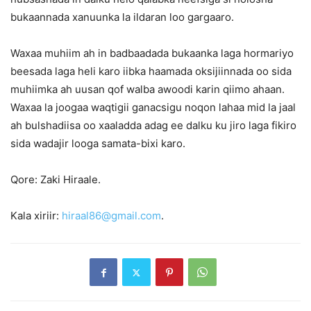
bukaannada xanuunka la ildaran loo gargaaro.
Waxaa muhiim ah in badbaadada bukaanka laga hormariyo
beesada laga heli karo iibka haamada oksijiinnada oo sida
muhiimka ah uusan qof walba awoodi karin qiimo ahaan.
Waxaa la joogaa waqtigii ganacsigu noqon lahaa mid la jaal
ah bulshadiisa oo xaaladda adag ee dalku ku jiro laga fikiro
sida wadajir looga samata-bixi karo.
Qore: Zaki Hiraale.
Kala xiriir:
hiraal86@gmail.com
.