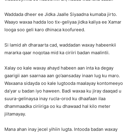
Waddada dheer ee Jidka Jaalle Siyaadna kumaba jirto.
Waayo waxaa hadda loo tix-geliyaa jidka kaliya ee Xamar
looga soo geli karo dhinaca koofureed.
Si lamid ah dharaarta cad, waddadan waxay habeenkii
mararka qaar noqotaa mid ka ciriiri badan maalintii.
Xalay oo kale waxay ahayd habeen aan inta ka degay
gaarigii aan saarnaa aan go’aansaday inaan lug ku maro.
Waxaana sidayda oo kale lugtooda maalayay kontomeeyo
da’yar u badan iyo haween. Badi waxaa ku jiray daaqad u
suura-gelinaysa inay rucla-orod ku dhaafaan ilaa
dhammaadka ciriiriga oo ku dhawaad hal kilo meter
jiitamayay.
Mana ahan inay jecel yihiin lugta. Intooda badan waxay