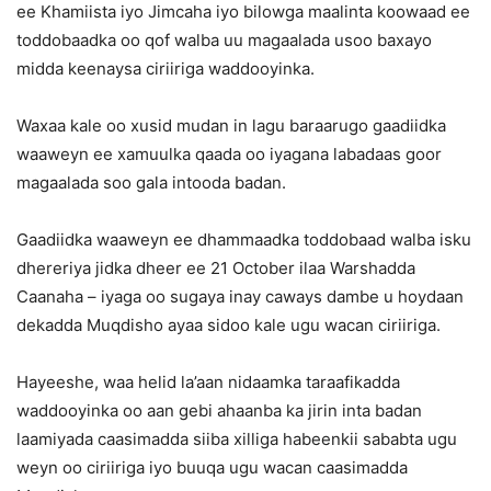
ee Khamiista iyo Jimcaha iyo bilowga maalinta koowaad ee
toddobaadka oo qof walba uu magaalada usoo baxayo
midda keenaysa ciriiriga waddooyinka.
Waxaa kale oo xusid mudan in lagu baraarugo gaadiidka
waaweyn ee xamuulka qaada oo iyagana labadaas goor
magaalada soo gala intooda badan.
Gaadiidka waaweyn ee dhammaadka toddobaad walba isku
dhereriya jidka dheer ee 21 October ilaa Warshadda
Caanaha – iyaga oo sugaya inay caways dambe u hoydaan
dekadda Muqdisho ayaa sidoo kale ugu wacan ciriiriga.
Hayeeshe, waa helid la’aan nidaamka taraafikadda
waddooyinka oo aan gebi ahaanba ka jirin inta badan
laamiyada caasimadda siiba xilliga habeenkii sababta ugu
weyn oo ciriiriga iyo buuqa ugu wacan caasimadda