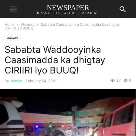
NEWSPAPER
DISCOVER THE ART OF PUBLISHING
Home
Wararka
Sababta Waddooyinka Caasimadda ka dhigtay
CIRIIRI iyo BUUQ!
Wararka
Sababta Waddooyinka
Caasimadda ka dhigtay
CIRIIRI iyo BUUQ!
37
0
By
Himilo
-
February 24, 2021