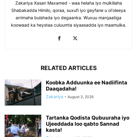
Zakariya Xasan Maxamed - waa helaha iyo mulkiilaha
Shabakadda Himilo, qoraa, suxufi iyo geyfane u ol'oleeya
arrimaha bulshada iyo degaanka. Wuxuu marqaatiga
koowaad ka heystaa culuumta siyaasadda iyo maamulka.
RELATED ARTICLES
Koobka Adduunka ee Nadiifinta
Daaqadaha!
Zakariya
-
August 3, 2026
Tartanka Qodista Qubuuraha iyo
Ujeeddada loo qabto Sannad
kasta!