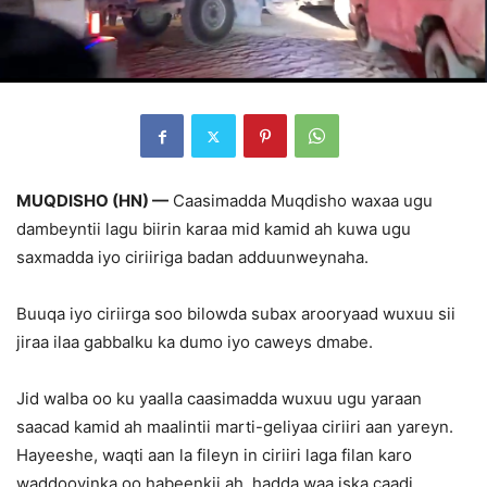
MUQDISHO (HN) —
Caasimadda Muqdisho waxaa ugu
dambeyntii lagu biirin karaa mid kamid ah kuwa ugu
saxmadda iyo ciriiriga badan adduunweynaha.
Buuqa iyo ciriirga soo bilowda subax arooryaad wuxuu sii
jiraa ilaa gabbalku ka dumo iyo caweys dmabe.
Jid walba oo ku yaalla caasimadda wuxuu ugu yaraan
saacad kamid ah maalintii marti-geliyaa ciriiri aan yareyn.
Hayeeshe, waqti aan la fileyn in ciriiri laga filan karo
waddooyinka oo habeenkii ah, hadda waa iska caadi.