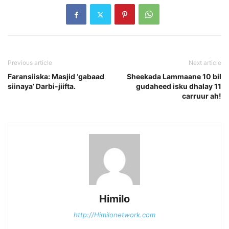
Previous article
Next article
Faransiiska: Masjid ‘gabaad
Sheekada Lammaane 10 bil
siinaya’ Darbi-jiifta.
gudaheed isku dhalay 11
carruur ah!
Himilo
http://Himilonetwork.com