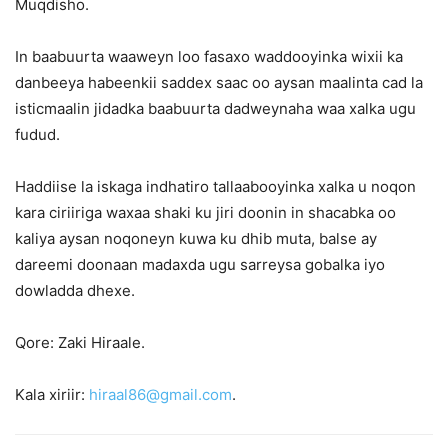
Muqdisho.
In baabuurta waaweyn loo fasaxo waddooyinka wixii ka
danbeeya habeenkii saddex saac oo aysan maalinta cad la
isticmaalin jidadka baabuurta dadweynaha waa xalka ugu
fudud.
Haddiise la iskaga indhatiro tallaabooyinka xalka u noqon
kara ciriiriga waxaa shaki ku jiri doonin in shacabka oo
kaliya aysan noqoneyn kuwa ku dhib muta, balse ay
dareemi doonaan madaxda ugu sarreysa gobalka iyo
dowladda dhexe.
Qore: Zaki Hiraale.
Kala xiriir:
hiraal86@gmail.com
.