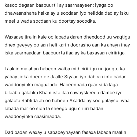
kasoo degaan baabuurtii ay saarnaayeen; iyaga oo
dhawaanshaha halka ay u socdaan iyo helidda dad ay isku
meel u wada socdaan ku doortay socodka.
Waxaase jira in kale oo labada daran dhexdood uu waqtigu
dhex geeyey oo aan heli karin doorasho aan ka ahayn inay
iska saarnaadaan baabuurta ilaa ay ka baxayaan ciriiriga.
Laakiin ma ahan habeen walba mid ciriirigu uu joogto ka
yahay jidka dheer ee Jaalle Siyaad iyo dabcan inta badan
waddooyinka magaalada. Habeennada qaar sida laga
bilaabo galabka Khamiista ilaa cawayskeeda dambe iyo
galabta Sabtida ah oo habeen Axadda ay soo galayso, waa
labada mar oo sida la sheego ugu ciriiri badan
waddooyinka caasimadda.
Dad badan waxay u sababeynayaan fasaxa labada maalin