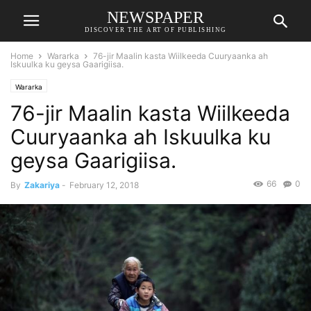
NEWSPAPER
DISCOVER THE ART OF PUBLISHING
Home
Wararka
76-jir Maalin kasta Wiilkeeda Cuuryaanka ah
Iskuulka ku geysa Gaarigiisa.
Wararka
76-jir Maalin kasta Wiilkeeda
Cuuryaanka ah Iskuulka ku
geysa Gaarigiisa.
66
0
By
Zakariya
-
February 12, 2018