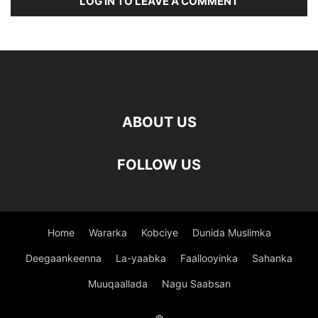
LOG IN TO LEAVE A COMMENT
ABOUT US
FOLLOW US
Home
Wararka
Kobciye
Dunida Muslimka
Deegaankeenna
La-yaabka
Faallooyinka
Sahanka
Muuqaallada
Nagu Saabsan