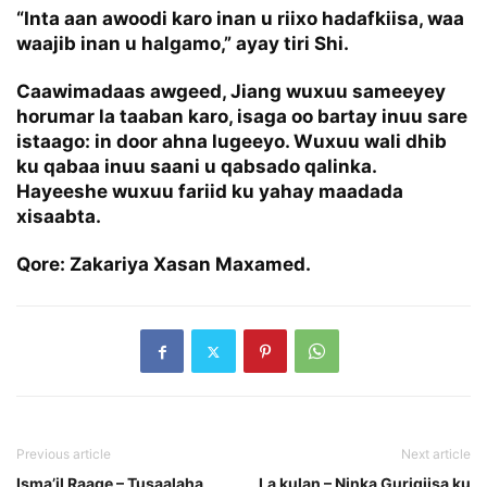
“Inta aan awoodi karo inan u riixo hadafkiisa, waa
waajib inan u halgamo,” ayay tiri Shi.
Caawimadaas awgeed, Jiang wuxuu sameeyey
horumar la taaban karo, isaga oo bartay inuu sare
istaago: in door ahna lugeeyo. Wuxuu wali dhib
ku qabaa inuu saani u qabsado qalinka.
Hayeeshe wuxuu fariid ku yahay maadada
xisaabta.
Qore: Zakariya Xasan Maxamed.
Previous article
Next article
Isma’il Raage – Tusaalaha
La kulan – Ninka Gurigiisa ku