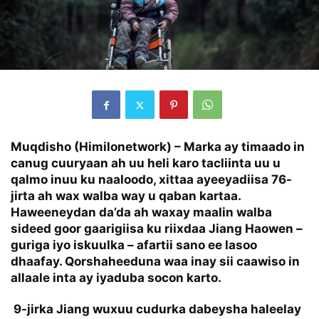
Muqdisho (Himilonetwork) – Marka ay timaado in
canug cuuryaan ah uu heli karo tacliinta uu u
qalmo inuu ku naaloodo, xittaa ayeeyadiisa 76-
jirta ah wax walba way u qaban kartaa.
Haweeneydan da’da ah waxay maalin walba
sideed goor gaarigiisa ku riixdaa Jiang Haowen –
guriga iyo iskuulka – afartii sano ee lasoo
dhaafay. Qorshaheeduna waa inay sii caawiso in
allaale inta ay iyaduba socon karto.
9-jirka Jiang wuxuu cudurka dabeysha haleelay