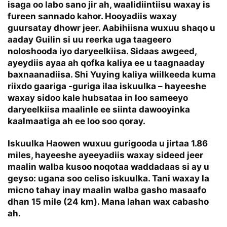
isaga oo labo sano jir ah, waalidiintiisu waxay is
fureen sannado kahor. Hooyadiis waxay
guursatay dhowr jeer. Aabihiisna wuxuu shaqo u
aaday Guilin si uu reerka uga taageero
noloshooda iyo daryeelkiisa. Sidaas awgeed,
ayeydiis ayaa ah qofka kaliya ee u taagnaaday
baxnaanadiisa. Shi Yuying kaliya wiilkeeda kuma
riixdo gaariga -guriga ilaa iskuulka – hayeeshe
waxay sidoo kale hubsataa in loo sameeyo
daryeelkiisa maalinle ee siinta dawooyinka
kaalmaatiga ah ee loo soo qoray.
Iskuulka Haowen wuxuu gurigooda u jirtaa 1.86
miles, hayeeshe ayeeyadiis waxay sideed jeer
maalin walba kusoo noqotaa waddadaas si ay u
geyso: ugana soo celiso iskuulka. Tani waxay la
micno tahay inay maalin walba gasho masaafo
dhan 15 mile (24 km). Mana lahan wax cabasho
ah.