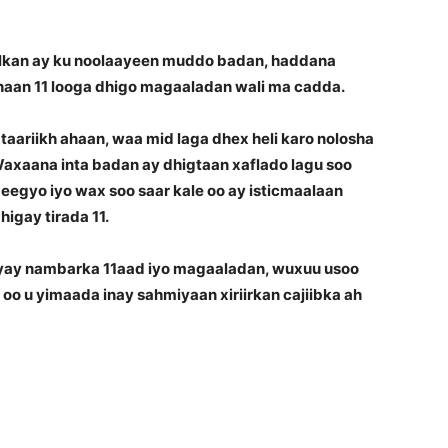
halkan ay ku noolaayeen muddo badan, haddana
haan 11 looga dhigo magaaladan wali ma cadda.
taariikh ahaan, waa mid laga dhex heli karo nolosha
axaana inta badan ay dhigtaan xaflado lagu soo
deegyo iyo wax soo saar kale oo ay isticmaalaan
igay tirada 11.
iiyay nambarka 11aad iyo magaaladan, wuxuu usoo
 oo u yimaada inay sahmiyaan xiriirkan cajiibka ah