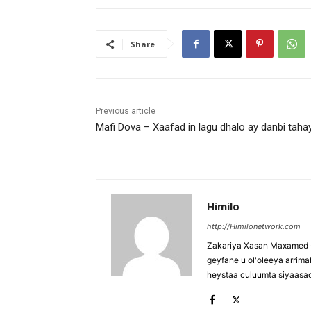
Share
Previous article
Mafi Dova – Xaafad in lagu dhalo ay danbi tahay
Himilo
http://Himilonetwork.com
Zakariya Xasan Maxamed - 
geyfane u ol'oleeya arri
heystaa culuumta siyaasa