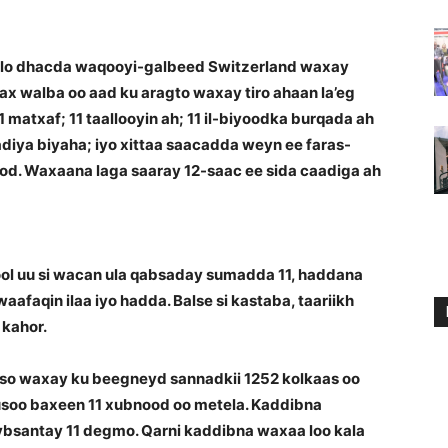
lo dhacda waqooyi-galbeed Switzerland waxay
ax walba oo aad ku aragto waxay tiro ahaan la’eg
1 matxaf; 11 taallooyin ah; 11 il-biyoodka burqada ah
diya biyaha; iyo xittaa saacadda weyn ee faras-
od. Waxaana laga saaray 12-saac ee sida caadiga ah
ool uu si wacan ula qabsaday sumadda 11, haddana
waafaqin ilaa iyo hadda. Balse si kastaba, taariikh
 kahor.
uso waxay ku beegneyd sannadkii 1252 kolkaas oo
soo baxeen 11 xubnood oo metela. Kaddibna
eybsantay 11 degmo. Qarni kaddibna waxaa loo kala