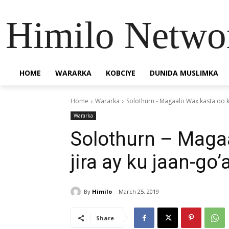
Himilo Netwo
HOME
WARARKA
KOBCIYE
DUNIDA MUSLIMKA
Home
Wararka
Solothurn - Magaalo Wax kasta oo ka 
Wararka
Solothurn – Maga
jira ay ku jaan-go’
By
Himilo
March 25, 2019
Share