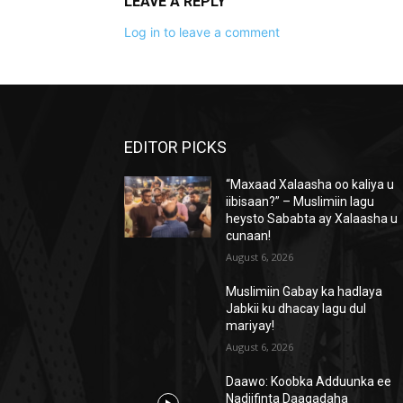
LEAVE A REPLY
Log in to leave a comment
EDITOR PICKS
“Maxaad Xalaasha oo kaliya u
iibisaan?” – Muslimiin lagu
heysto Sababta ay Xalaasha u
cunaan!
August 6, 2026
Muslimiin Gabay ka hadlaya
Jabkii ku dhacay lagu dul
mariyay!
August 6, 2026
Daawo: Koobka Adduunka ee
Nadiifinta Daaqadaha