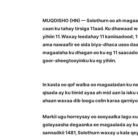
MUQDISHO (HN) — Solothurn oo ah magaa
caan ku tahay tirsiga 11aad. Ku dhawaad w
yihiin 11. Waxay leedahay 11 kaniisadood; 1
ama nawaafir ee sida biya-dhaca usoo daa
magaalaha ku dhagan oo ku eg 11 saacado
goor-sheegtooyinku ku eg yihiin.
In kasta oo qof walba oo magaaladan ku n
qisada ay ku timid ayaa ah mid aan la isku 
ahaan waxaa dib loogu celin karaa qarniyo
Markii ugu horreysay oo sooyaalka lagu x
golayaasha degaanka ee magaalada ay ku
sannadkii 1481, Solothurn waxay u kala q