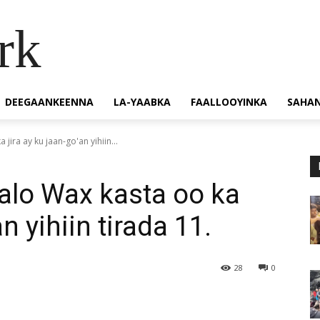
rk
DEEGAANKEENNA
LA-YAABKA
FAALLOOYINKA
SAHA
jira ay ku jaan-go'an yihiin...
alo Wax kasta oo ka
an yihiin tirada 11.
28
0