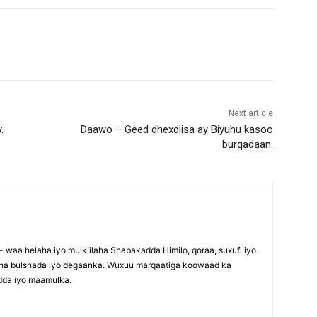
Next article
.
Daawo – Geed dhexdiisa ay Biyuhu kasoo
burqadaan.
waa helaha iyo mulkiilaha Shabakadda Himilo, qoraa, suxufi iyo
maha bulshada iyo degaanka. Wuxuu marqaatiga koowaad ka
dda iyo maamulka.