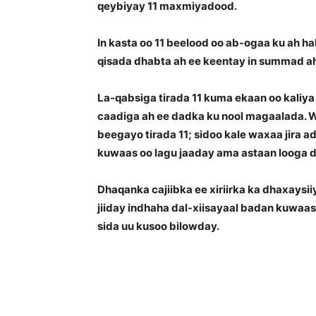
qeybiyay 11 maxmiyadood.
In kasta oo 11 beelood oo ab-ogaa ku ah 
qisada dhabta ah ee keentay in summad a
La-qabsiga tirada 11 kuma ekaan oo kaliya 
caadiga ah ee dadka ku nool magaalada. W
beegayo tirada 11; sidoo kale waxaa jira a
kuwaas oo lagu jaaday ama astaan looga dh
Dhaqanka cajiibka ee xiriirka ka dhaxays
jiiday indhaha dal-xiisayaal badan kuwaas
sida uu kusoo bilowday.