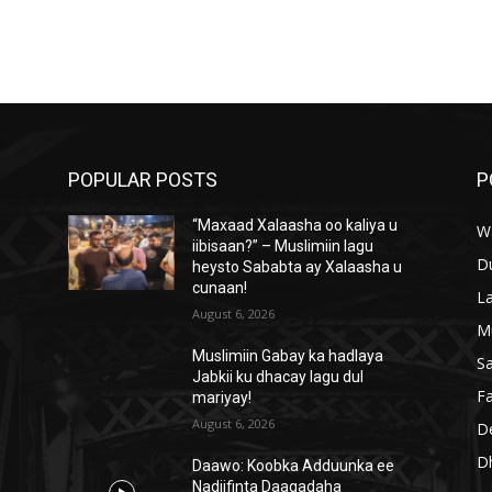
POPULAR POSTS
P
“Maxaad Xalaasha oo kaliya u
W
iibisaan?” – Muslimiin lagu
D
heysto Sababta ay Xalaasha u
cunaan!
L
August 6, 2026
M
Muslimiin Gabay ka hadlaya
S
Jabkii ku dhacay lagu dul
Fa
mariyay!
August 6, 2026
D
D
Daawo: Koobka Adduunka ee
Nadiifinta Daaqadaha