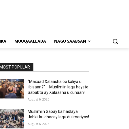
NKA
MUUQAALLADA
NAGU SAABSAN
MOST POPULAR
“Maxaad Xalaasha oo kaliya u
iibisaan?” – Muslimiin lagu heysto
Sababta ay Xalaasha u cunaan!
August 6, 2026
Muslimiin Gabay ka hadlaya
Jabkii ku dhacay lagu dul mariyay!
August 6, 2026