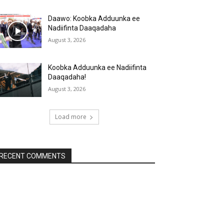
Daawo: Koobka Adduunka ee
Nadiifinta Daaqadaha
August 3, 2026
Koobka Adduunka ee Nadiifinta
Daaqadaha!
August 3, 2026
Load more
RECENT COMMENTS