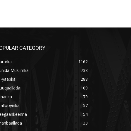
OPULAR CATEGORY
ararka
1162
unida Muslimka
738
a-yaabka
288
uuqaallada
109
ahanka
79
allooyinka
57
eegaankeenna
54
hanbaallada
33