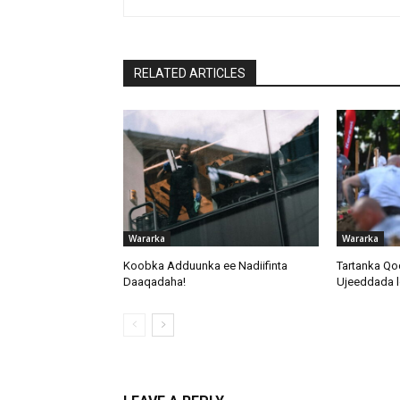
RELATED ARTICLES
Wararka
Wararka
Koobka Adduunka ee Nadiifinta
Tartanka Qo
Daaqadaha!
Ujeeddada l