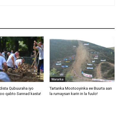
Wararka
dista Qubuuraha iyo
Tartanka Mootooyinka ee Buurta aan
oo qabto Sannad kasta!
la rumaysan karin in la fuulo!