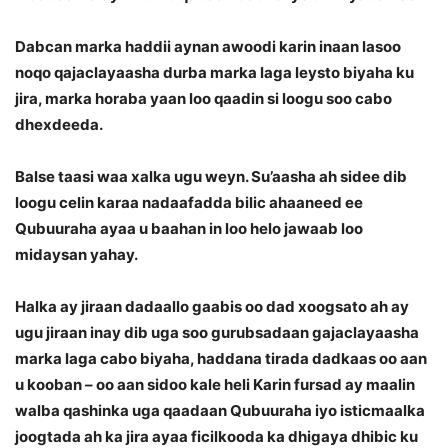
Dabcan marka haddii aynan awoodi karin inaan lasoo
noqo qajaclayaasha durba marka laga leysto biyaha ku
jira, marka horaba yaan loo qaadin si loogu soo cabo
dhexdeeda.
Balse taasi waa xalka ugu weyn. Su’aasha ah sidee dib
loogu celin karaa nadaafadda bilic ahaaneed ee
Qubuuraha ayaa u baahan in loo helo jawaab loo
midaysan yahay.
Halka ay jiraan dadaallo gaabis oo dad xoogsato ah ay
ugu jiraan inay dib uga soo gurubsadaan gajaclayaasha
marka laga cabo biyaha, haddana tirada dadkaas oo aan
u kooban – oo aan sidoo kale heli Karin fursad ay maalin
walba qashinka uga qaadaan Qubuuraha iyo isticmaalka
joogtada ah ka jira ayaa ficilkooda ka dhigaya dhibic ku