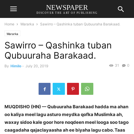
NEWSPAPER
DISCOVER THE ART OF PUBLISHING
Home
Wararka
Sawirro – Qashinka tuban Qubuuraha Barakaad.
Wararka
Sawirro – Qashinka tuban
Qubuuraha Barakaad.
31
0
By
Himilo
-
July 20, 2019
MUQDISHO (HN) — Qubuuraha Barakaad hadda ma ahan
oo kaliya meel lagu asturo meydka qofka Muslimka ah,
waxay sidoo kale goor hore noqdeen meel looga soo tago
caagadaha qajaclayaasha ah ee biyaha lagu cabo. Taas