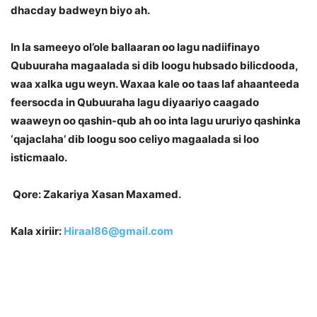
dhacday badweyn biyo ah.
In la sameeyo ol’ole ballaaran oo lagu nadiifinayo
Qubuuraha magaalada si dib loogu hubsado bilicdooda,
waa xalka ugu weyn. Waxaa kale oo taas laf ahaanteeda
feersocda in Qubuuraha lagu diyaariyo caagado
waaweyn oo qashin-qub ah oo inta lagu ururiyo qashinka
‘qajaclaha’ dib loogu soo celiyo magaalada si loo
isticmaalo.
Qore: Zakariya Xasan Maxamed.
Kala xiriir:
Hiraal86@gmail.com