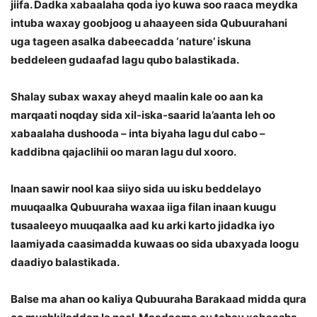
jiifa. Dadka xabaalaha qoda iyo kuwa soo raaca meydka
intuba waxay goobjoog u ahaayeen sida Qubuurahani
uga tageen asalka dabeecadda ‘nature’ iskuna
beddeleen gudaafad lagu qubo balastikada.
Shalay subax waxay aheyd maalin kale oo aan ka
marqaati noqday sida xil-iska-saarid la’aanta leh oo
xabaalaha dushooda – inta biyaha lagu dul cabo –
kaddibna qajaclihii oo maran lagu dul xooro.
Inaan sawir nool kaa siiyo sida uu isku beddelayo
muuqaalka Qubuuraha waxaa iiga filan inaan kuugu
tusaaleeyo muuqaalka aad ku arki karto jidadka iyo
laamiyada caasimadda kuwaas oo sida ubaxyada loogu
daadiyo balastikada.
Balse ma ahan oo kaliya Qubuuraha Barakaad midda qura