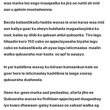
waa marka loo eego muuqaalka ka jira oo runtii ah mid
aan u qalmin mootadeenna.
Bacda balaastikadu hadda waxaa la oran karaa waa mid
aan kaliya gaar ku aheyn bulshada magaalooyinka ku
nool, balse ay dhib ku qabaan
ahlul qubuurka.
Tiro lagu
hilaadin karo 150 xabo oo qajaclayaasha biyaha lagu
cabo ee balaastikada ah ayaa lagu isticmaalaa maalin
walba qubuuraha mar kasta oo qof la aasayo.
In yar kaddibna waxay ku biiraan kumaankun kale oo
goor hore la isticmaalay kaddibna la isaga xooray
qubuuraha dushooda.
Gees-ka-gees marka aad jeedaaliso, afarta jiho ee
Qubuuraha waxaa ku firdhisan qajaclayaal duugoobay
iyo kuwo dhawaan-galay kuwaas oo xabaal walba ag