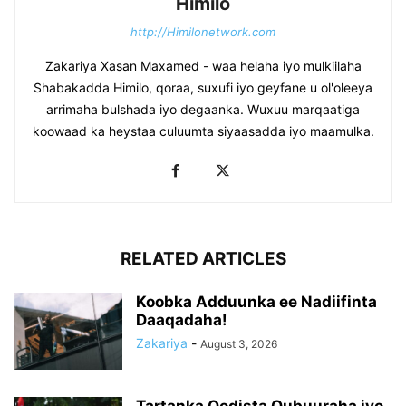
Himilo
http://Himilonetwork.com
Zakariya Xasan Maxamed - waa helaha iyo mulkiilaha
Shabakadda Himilo, qoraa, suxufi iyo geyfane u ol'oleeya
arrimaha bulshada iyo degaanka. Wuxuu marqaatiga
koowaad ka heystaa culuumta siyaasadda iyo maamulka.
RELATED ARTICLES
Koobka Adduunka ee Nadiifinta
Daaqadaha!
Zakariya
-
August 3, 2026