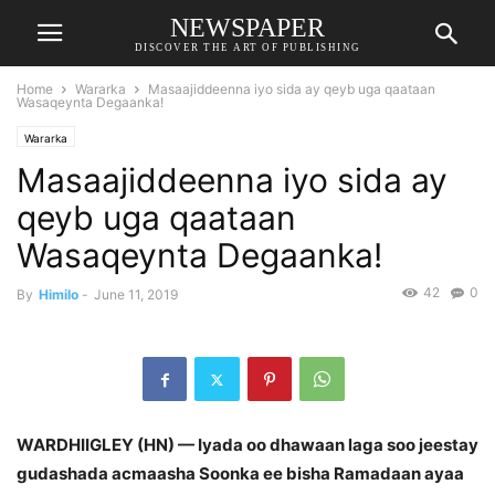
NEWSPAPER
DISCOVER THE ART OF PUBLISHING
Home
Wararka
Masaajiddeenna iyo sida ay qeyb uga qaataan
Wasaqeynta Degaanka!
Wararka
Masaajiddeenna iyo sida ay
qeyb uga qaataan
Wasaqeynta Degaanka!
42
0
By
Himilo
-
June 11, 2019
WARDHIIGLEY (HN) — Iyada oo dhawaan laga soo jeestay
gudashada acmaasha Soonka ee bisha Ramadaan ayaa