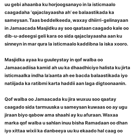
uu gebi ahaanba ku horjoogsanayo in la isticmaalo
caagadaha ‘qajaclayaasha ah’ ee balaastikada ka
sameysan. Taas beddelkeeda, waxay dhiirri-gelinayaan
in Jamaacada Masjidku ay soo qaataan caagado kale oo
dib-u-adeegsi geli kara oo sida qajaclayaasha aan ku
sinneyn in mar qura la isticmaalo kaddibna la iska xooro.
Masjidka ayaa ku guuleystay in qof walba oo
Jamaacadiisa kamid ah uu ka dhaadhiciyo halista ku jirta
isticmaalka indha la’aanta ah ee bacda balaastikada iyo
natiijada ka ratibmi karta haddii aan laga digtoonaanin.
Qof walba oo Jamaacada ku jira wuxuu soo qaatay
caagado sida tarmuuska u sameysan kuwaas oo ay ugu
jiraan biyo qabow ama shaahi ay ku afuraan. Waxaa
marka qof walba u sahlan inuu bisha Ramadaan oo dhan
iyo xittaa wixii ka danbeeya uu ku ekaado hal caag oo