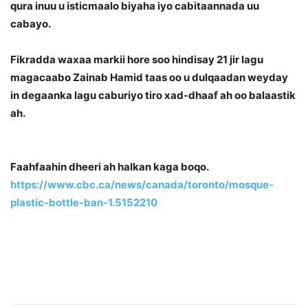
qura inuu u isticmaalo biyaha iyo cabitaannada uu
cabayo.
Fikradda waxaa markii hore soo hindisay 21 jir lagu
magacaabo Zainab Hamid taas oo u dulqaadan weyday
in degaanka lagu caburiyo tiro xad-dhaaf ah oo balaastik
ah.
Faahfaahin dheeri ah halkan kaga boqo.
https://www.cbc.ca/news/canada/toronto/mosque-
plastic-bottle-ban-1.5152210