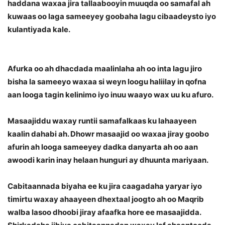
haddana waxaa jira tallaabooyin muuqda oo samafal ah
kuwaas oo laga sameeyey goobaha lagu cibaadeysto iyo
kulantiyada kale.
Afurka oo ah dhacdada maalinlaha ah oo inta lagu jiro
bisha la sameeyo waxaa si weyn loogu haliilay in qofna
aan looga tagin kelinimo iyo inuu waayo wax uu ku afuro.
Masaajiddu waxay runtii samafalkaas ku lahaayeen
kaalin dahabi ah. Dhowr masaajid oo waxaa jiray goobo
afurin ah looga sameeyey dadka danyarta ah oo aan
awoodi karin inay helaan hunguri ay dhuunta mariyaan.
Cabitaannada biyaha ee ku jira caagadaha yaryar iyo
timirtu waxay ahaayeen dhextaal joogto ah oo Maqrib
walba lasoo dhoobi jiray afaafka hore ee masaajidda.