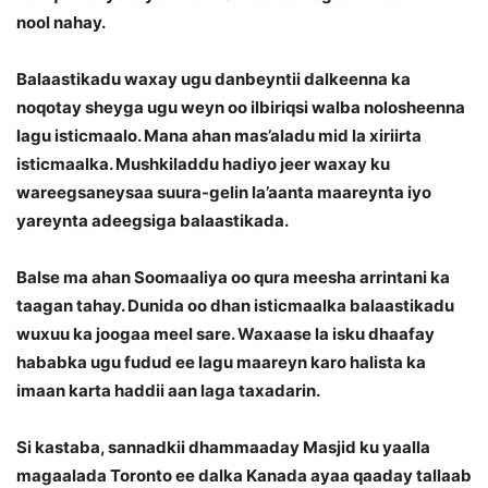
nool nahay.
Balaastikadu waxay ugu danbeyntii dalkeenna ka
noqotay sheyga ugu weyn oo ilbiriqsi walba nolosheenna
lagu isticmaalo. Mana ahan mas’aladu mid la xiriirta
isticmaalka. Mushkiladdu hadiyo jeer waxay ku
wareegsaneysaa suura-gelin la’aanta maareynta iyo
yareynta adeegsiga balaastikada.
Balse ma ahan Soomaaliya oo qura meesha arrintani ka
taagan tahay. Dunida oo dhan isticmaalka balaastikadu
wuxuu ka joogaa meel sare. Waxaase la isku dhaafay
hababka ugu fudud ee lagu maareyn karo halista ka
imaan karta haddii aan laga taxadarin.
Si kastaba, sannadkii dhammaaday Masjid ku yaalla
magaalada Toronto ee dalka Kanada ayaa qaaday tallaab