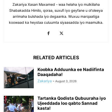
Zakariya Xasan Maxamed - waa helaha iyo mulkiilaha
Shabakadda Himilo, qoraa, suxufi iyo geyfane u ol'oleeya
arrimaha bulshada iyo degaanka. Wuxuu marqaatiga
koowaad ka heystaa culuumta siyaasadda iyo maamulka.
RELATED ARTICLES
Koobka Adduunka ee Nadiifinta
Daaqadaha!
Zakariya
-
August 3, 2026
Tartanka Qodista Qubuuraha iyo
Ujeeddada loo qabto Sannad
kasta!