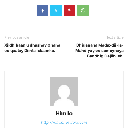
Previous article
Next article
Xildhibaan u dhashay Ghana
Dhiganaha Madaxdii-la-
oo qaatay Diinta Islaamka.
Mahdiyay oo sameynaya
Bandhig Cajiib leh.
Himilo
http://Himilonetwork.com