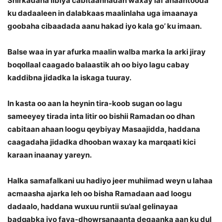
Shirkadaha iibiya cabitaannadan waxay laf ahaantooda
ku dadaaleen in dalabkaas maalinlaha uga imaanaya
goobaha cibaadada aanu hakad iyo kala go’ ku imaan.
Balse waa in yar afurka maalin walba marka la arki jiray
boqollaal caagado balaastik ah oo biyo lagu cabay
kaddibna jidadka la iskaga tuuray.
In kasta oo aan la heynin tira-koob sugan oo lagu
sameeyey tirada inta litir oo bishii Ramadan oo dhan
cabitaan ahaan loogu qeybiyay Masaajidda, haddana
caagadaha jidadka dhooban waxay ka marqaati kici
karaan inaanay yareyn.
Halka samafalkani uu hadiyo jeer muhiimad weyn u lahaa
acmaasha ajarka leh oo bisha Ramadaan aad loogu
dadaalo, haddana wuxuu runtii su’aal gelinayaa
badqabka iyo faya-dhowrsanaanta degaanka aan ku dul