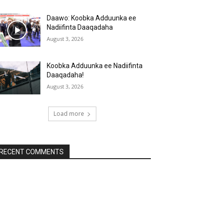
Daawo: Koobka Adduunka ee
Nadiifinta Daaqadaha
August 3, 2026
Koobka Adduunka ee Nadiifinta
Daaqadaha!
August 3, 2026
Load more
RECENT COMMENTS