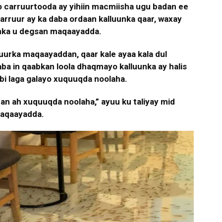
o carruurtooda ay yihiin macmiisha ugu badan ee
rruur ay ka daba ordaan kalluunka qaar, waxay
unka u degsan maqaayadda.
abuurka maqaayaddan, qaar kale ayaa kala dul
ba in qaabkan loola dhaqmayo kalluunka ay halis
bi laga galayo xuquuqda noolaha.
an ah xuquuqda noolaha,” ayuu ku taliyay mid
 maqaayadda.