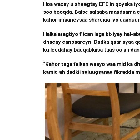
Hoa waxay u sheegtay EFE in qoyska iy
soo booqda. Balse aalaaba maadaama ca
kahor imaaneysaa sharciga iyo qaanu
Halka aragtiyo fiican laga bixiyay hal-
dhacay canbaareyn. Dadka qaar ayaa qa
ku leedahay badqabkiisa taas oo ah dan
“Kahor taga falkan waayo waa mid ka dh
kamid ah dadkii saluugsanaa fikradda