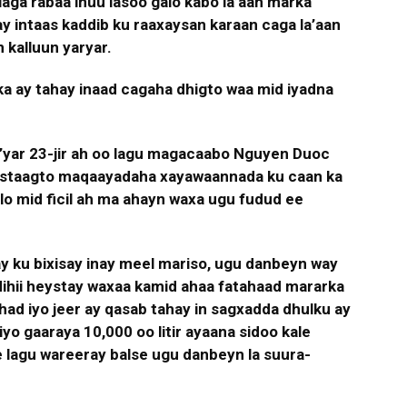
aga rabaa inuu lasoo galo kabo la’aan marka
y intaas kaddib ku raaxaysan karaan caga la’aan
 kalluun yaryar.
lka ay tahay inaad cagaha dhigto waa mid iyadna
’yar 23-jir ah oo lagu magacaabo Nguyen Duoc
a istaagto maqaayadaha xayawaannada ku caan ka
lo mid ficil ah ma ahayn waxa ugu fudud ee
y ku bixisay inay meel mariso, ugu danbeyn way
ihii heystay waxaa kamid ahaa fatahaad mararka
ad iyo jeer ay qasab tahay in sagxadda dhulku ay
o gaaraya 10,000 oo litir ayaana sidoo kale
re lagu wareeray balse ugu danbeyn la suura-