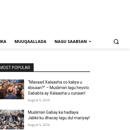
NKA
MUUQAALLADA
NAGU SAABSAN
MOST POPULAR
“Maxaad Xalaasha oo kaliya u
iibisaan?” – Muslimiin lagu heysto
Sababta ay Xalaasha u cunaan!
August 6, 2026
Muslimiin Gabay ka hadlaya
Jabkii ku dhacay lagu dul mariyay!
August 6, 2026