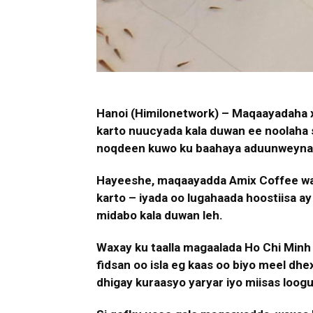
Hanoi (Himilonetwork) – Maqaayadaha 
karto nuucyada kala duwan ee noolaha s
noqdeen kuwo ku baahaya aduunweyna
Hayeeshe, maqaayadda Amix Coffee waa
karto – iyada oo lugahaada hoostiisa a
midabo kala duwan leh.
Waxay ku taalla magaalada Ho Chi Minh 
fidsan oo isla eg kaas oo biyo meel dhe
dhigay kuraasyo yaryar iyo miisas loogu