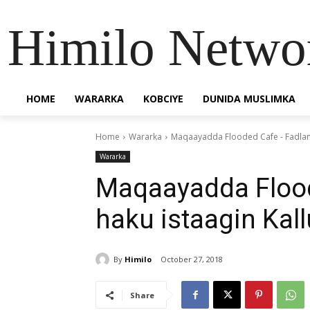
Himilo Netwo
HOME
WARARKA
KOBCIYE
DUNIDA MUSLIMKA
Home
Wararka
Maqaayadda Flooded Cafe - Fadlan 
Wararka
Maqaayadda Flood
haku istaagin Kal
By
Himilo
October 27, 2018
Share