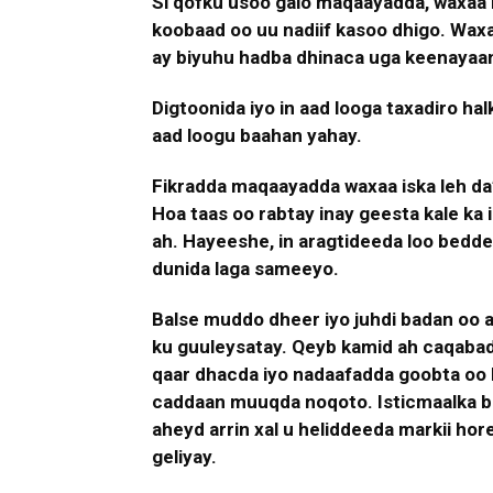
Si qofku usoo galo maqaayadda, waxaa l
koobaad oo uu nadiif kasoo dhigo. Waxa
ay biyuhu hadba dhinaca uga keenayaan
Digtoonida iyo in aad looga taxadiro ha
aad loogu baahan yahay.
Fikradda maqaayadda waxaa iska leh da
Hoa taas oo rabtay inay geesta kale k
ah. Hayeeshe, in aragtideeda loo bedde
dunida laga sameeyo.
Balse muddo dheer iyo juhdi badan oo a
ku guuleysatay. Qeyb kamid ah caqabad
qaar dhacda iyo nadaafadda goobta oo h
caddaan muuqda noqoto. Isticmaalka biy
aheyd arrin xal u heliddeeda markii ho
geliyay.