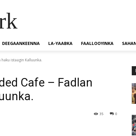
rk
DEEGAANKEENNA
LA-YAABKA
FAALLOOYINKA
SAHA
haku istaagin Kalluunka.
ed Cafe – Fadlan
luunka.
35
0