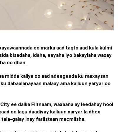
xayawaannada oo marka aad tagto aad kula kulmi
ida bisadaha, idaha, eeyaha iyo bakaylaha waxay
ha oo dhan.
 midda kaliya oo aad adeegeeda ku raaxaysan
y ku dabaalanayaan malaay ama kalluun yaryar oo
City ee dalka Fiitnaam, waxaana ay leedahay hool
xaad oo lagu daadiyay kalluun yaryar la dhex
 tala-galay inay fariistaan macmiisha.