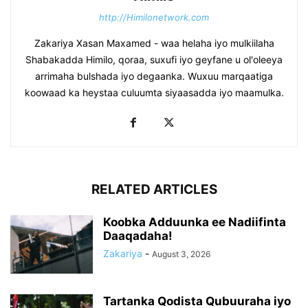
http://Himilonetwork.com
Zakariya Xasan Maxamed - waa helaha iyo mulkiilaha
Shabakadda Himilo, qoraa, suxufi iyo geyfane u ol'oleeya
arrimaha bulshada iyo degaanka. Wuxuu marqaatiga
koowaad ka heystaa culuumta siyaasadda iyo maamulka.
RELATED ARTICLES
Koobka Adduunka ee Nadiifinta
Daaqadaha!
Zakariya
-
August 3, 2026
Tartanka Qodista Qubuuraha iyo