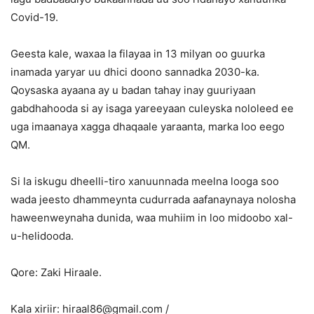
Covid-19.
Geesta kale, waxaa la filayaa in 13 milyan oo guurka
inamada yaryar uu dhici doono sannadka 2030-ka.
Qoysaska ayaana ay u badan tahay inay guuriyaan
gabdhahooda si ay isaga yareeyaan culeyska nololeed ee
uga imaanaya xagga dhaqaale yaraanta, marka loo eego
QM.
Si la iskugu dheelli-tiro xanuunnada meelna looga soo
wada jeesto dhammeynta cudurrada aafanaynaya nolosha
haweenweynaha dunida, waa muhiim in loo midoobo xal-
u-helidooda.
Qore: Zaki Hiraale.
Kala xiriir: hiraal86@gmail.com /