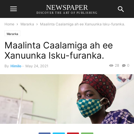
NEWSPAPER
DISCOVER THE ART OF PUBLISHING
Home
Wararka
Maalinta Caalamiga ah ee Xanuunka Isku-furanka.
Wararka
Maalinta Caalamiga ah ee
Xanuunka Isku-furanka.
28
0
By
Himilo
-
May 24, 2021