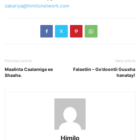
zakariya@himilonetwork.com
Previous article
Next article
Maalinta Caalamiga ee
Falastiin – Go’doontii Guusha
Shaaha.
hanatay!
Himilo