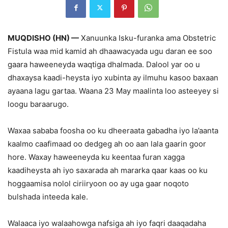
MUQDISHO (HN) —
Xanuunka Isku-furanka ama Obstetric
Fistula waa mid kamid ah dhaawacyada ugu daran ee soo
gaara haweeneyda waqtiga dhalmada. Dalool yar oo u
dhaxaysa kaadi-heysta iyo xubinta ay ilmuhu kasoo baxaan
ayaana lagu gartaa. Waana 23 May maalinta loo asteeyey si
loogu baraarugo.
Waxaa sababa foosha oo ku dheeraata gabadha iyo la’aanta
kaalmo caafimaad oo dedgeg ah oo aan lala gaarin goor
hore. Waxay haweeneyda ku keentaa furan xagga
kaadiheysta ah iyo saxarada ah mararka qaar kaas oo ku
hoggaamisa nolol ciriiryoon oo ay uga gaar noqoto
bulshada inteeda kale.
Walaaca iyo walaahowga nafsiga ah iyo faqri daaqadaha