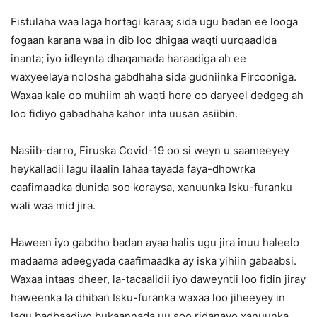
Fistulaha waa laga hortagi karaa; sida ugu badan ee looga
fogaan karana waa in dib loo dhigaa waqti uurqaadida
inanta; iyo idleynta dhaqamada haraadiga ah ee
waxyeelaya nolosha gabdhaha sida gudniinka Fircooniga.
Waxaa kale oo muhiim ah waqti hore oo daryeel dedgeg ah
loo fidiyo gabadhaha kahor inta uusan asiibin.
Nasiib-darro, Firuska Covid-19 oo si weyn u saameeyey
heykalladii lagu ilaalin lahaa tayada faya-dhowrka
caafimaadka dunida soo koraysa, xanuunka Isku-furanku
wali waa mid jira.
Haween iyo gabdho badan ayaa halis ugu jira inuu haleelo
madaama adeegyada caafimaadka ay iska yihiin gabaabsi.
Waxaa intaas dheer, la-tacaalidii iyo daweyntii loo fidin jiray
haweenka la dhiban Isku-furanka waxaa loo jiheeyey in
lagu badbaadiyo bukaannada uu soo ridanayo xanuunka