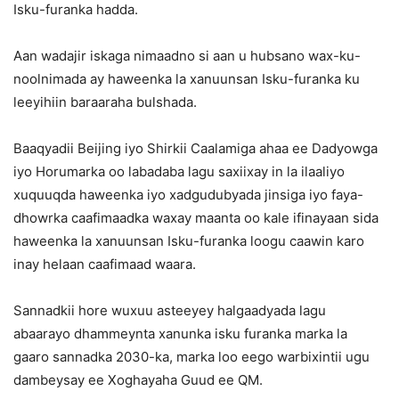
Isku-furanka hadda.
Aan wadajir iskaga nimaadno si aan u hubsano wax-ku-
noolnimada ay haweenka la xanuunsan Isku-furanka ku
leeyihiin baraaraha bulshada.
Baaqyadii Beijing iyo Shirkii Caalamiga ahaa ee Dadyowga
iyo Horumarka oo labadaba lagu saxiixay in la ilaaliyo
xuquuqda haweenka iyo xadgudubyada jinsiga iyo faya-
dhowrka caafimaadka waxay maanta oo kale ifinayaan sida
haweenka la xanuunsan Isku-furanka loogu caawin karo
inay helaan caafimaad waara.
Sannadkii hore wuxuu asteeyey halgaadyada lagu
abaarayo dhammeynta xanunka isku furanka marka la
gaaro sannadka 2030-ka, marka loo eego warbixintii ugu
dambeysay ee Xoghayaha Guud ee QM.