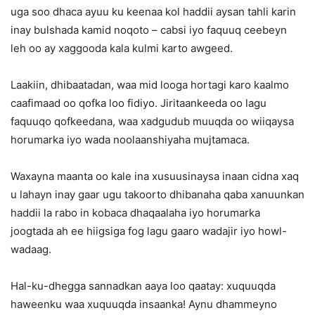
uga soo dhaca ayuu ku keenaa kol haddii aysan tahli karin
inay bulshada kamid noqoto – cabsi iyo faquuq ceebeyn
leh oo ay xaggooda kala kulmi karto awgeed.
Laakiin, dhibaatadan, waa mid looga hortagi karo kaalmo
caafimaad oo qofka loo fidiyo. Jiritaankeeda oo lagu
faquuqo qofkeedana, waa xadgudub muuqda oo wiiqaysa
horumarka iyo wada noolaanshiyaha mujtamaca.
Waxayna maanta oo kale ina xusuusinaysa inaan cidna xaq
u lahayn inay gaar ugu takoorto dhibanaha qaba xanuunkan
haddii la rabo in kobaca dhaqaalaha iyo horumarka
joogtada ah ee hiigsiga fog lagu gaaro wadajir iyo howl-
wadaag.
Hal-ku-dhegga sannadkan aaya loo qaatay: xuquuqda
haweenku waa xuquuqda insaanka! Aynu dhammeyno