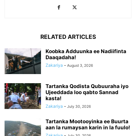
RELATED ARTICLES
Koobka Adduunka ee Nadiifinta
Daaqadaha!
Zakariya
-
August 3, 2026
Tartanka Qodista Qubuuraha iyo
Ujeeddada loo qabto Sannad
kasta!
Zakariya
-
July 30, 2026
Tartanka Mootooyinka ee Buurta
aan la rumaysan karin in la fuulo!
Zakariya
-
July 30, 2026