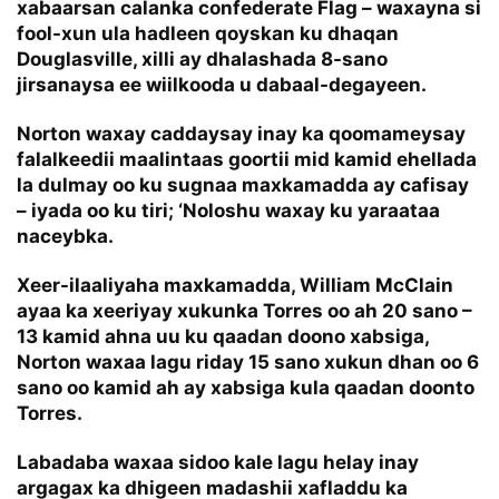
xabaarsan calanka confederate Flag – waxayna si
fool-xun ula hadleen qoyskan ku dhaqan
Douglasville, xilli ay dhalashada 8-sano
jirsanaysa ee wiilkooda u dabaal-degayeen.
Norton waxay caddaysay inay ka qoomameysay
falalkeedii maalintaas goortii mid kamid ehellada
la dulmay oo ku sugnaa maxkamadda ay cafisay
– iyada oo ku tiri; ‘Noloshu waxay ku yaraataa
naceybka.
Xeer-ilaaliyaha maxkamadda, William McClain
ayaa ka xeeriyay xukunka Torres oo ah 20 sano –
13 kamid ahna uu ku qaadan doono xabsiga,
Norton waxaa lagu riday 15 sano xukun dhan oo 6
sano oo kamid ah ay xabsiga kula qaadan doonto
Torres.
Labadaba waxaa sidoo kale lagu helay inay
argagax ka dhigeen madashii xafladdu ka