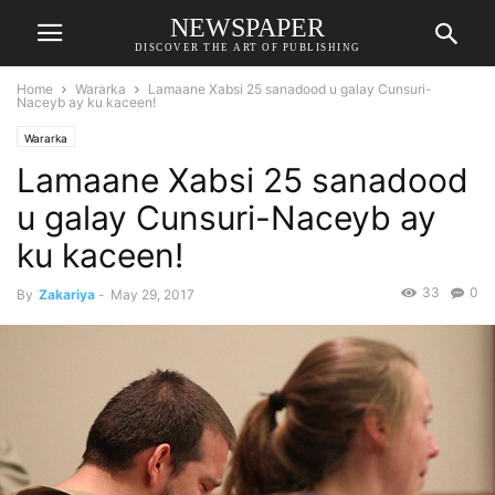
NEWSPAPER
DISCOVER THE ART OF PUBLISHING
Home
Wararka
Lamaane Xabsi 25 sanadood u galay Cunsuri-
Naceyb ay ku kaceen!
Wararka
Lamaane Xabsi 25 sanadood
u galay Cunsuri-Naceyb ay
ku kaceen!
33
0
By
Zakariya
-
May 29, 2017