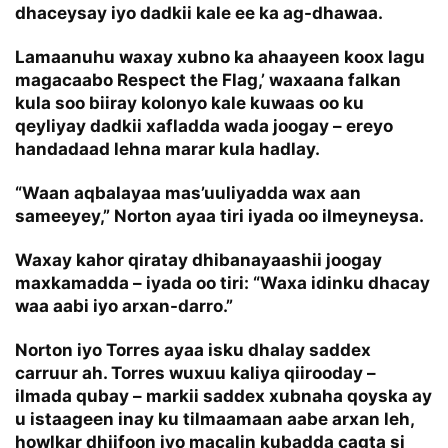
dhaceysay iyo dadkii kale ee ka ag-dhawaa.
Lamaanuhu waxay xubno ka ahaayeen koox lagu
magacaabo Respect the Flag,’ waxaana falkan
kula soo biiray kolonyo kale kuwaas oo ku
qeyliyay dadkii xafladda wada joogay – ereyo
handadaad lehna marar kula hadlay.
“Waan aqbalayaa mas’uuliyadda wax aan
sameeyey,” Norton ayaa tiri iyada oo ilmeyneysa.
Waxay kahor qiratay dhibanayaashii joogay
maxkamadda – iyada oo tiri: “Waxa idinku dhacay
waa aabi iyo arxan-darro.”
Norton iyo Torres ayaa isku dhalay saddex
carruur ah. Torres wuxuu kaliya qiirooday –
ilmada qubay – markii saddex xubnaha qoyska ay
u istaageen inay ku tilmaamaan aabe arxan leh,
howlkar dhiifoon iyo macalin kubadda cagta si