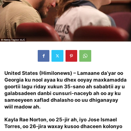
United States (Himilonews) – Lamaane da’yar oo
Georgia ku nool ayaa ku dhex ooyay maxkamadda
goortii lagu riday xukun 35-sano ah sababtii ay u
galabsadeen danbi cunsuri-naceyb ah oo ay ku
sameeyeen xaflad dhalasho oo uu dhiganayay
wiil madow ah.
Kayla Rae Norton, oo 25-jir ah, iyo Jose Ismael
Torres, oo 26-jira waxay kusoo dhaceen kolonyo