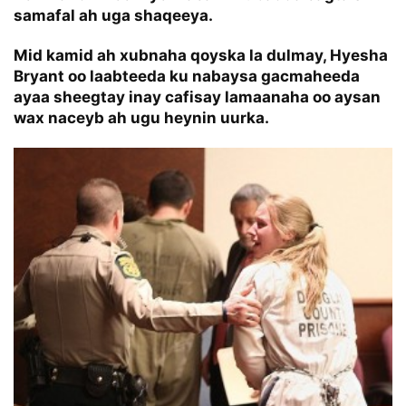
samafal ah uga shaqeeya.
Mid kamid ah xubnaha qoyska la dulmay, Hyesha
Bryant oo laabteeda ku nabaysa gacmaheeda
ayaa sheegtay inay cafisay lamaanaha oo aysan
wax naceyb ah ugu heynin uurka.