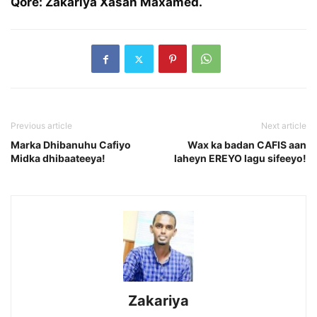
Qore: Zakariya Xasan Maxamed.
Previous article
Next article
Marka Dhibanuhu Cafiyo
Wax ka badan CAFIS aan
Midka dhibaateeya!
laheyn EREYO lagu sifeeyo!
Zakariya