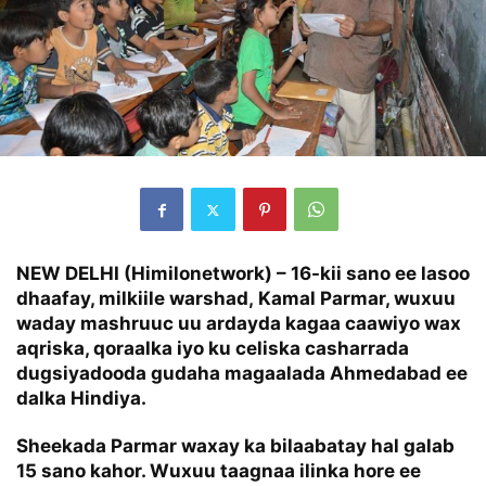
NEW DELHI (Himilonetwork)
– 16-kii sano ee lasoo
dhaafay, milkiile warshad, Kamal Parmar, wuxuu
waday mashruuc uu ardayda kagaa caawiyo wax
aqriska, qoraalka iyo ku celiska casharrada
dugsiyadooda gudaha magaalada Ahmedabad ee
dalka Hindiya.
Sheekada Parmar waxay ka bilaabatay hal galab
15 sano kahor. Wuxuu taagnaa ilinka hore ee