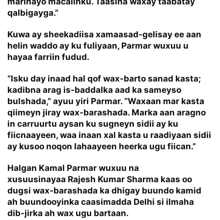
marinayo macalinku. Taasina waxay taabatay
qalbigayga.”
Kuwa ay sheekadiisa xamaasad-gelisay ee aan
helin waddo ay ku fuliyaan, Parmar wuxuu u
hayaa farriin fudud.
“Isku day inaad hal qof wax-barto sanad kasta;
kadibna arag is-baddalka aad ka sameyso
bulshada,” ayuu yiri Parmar. “Waxaan mar kasta
qiimeyn jiray wax-barashada. Marka aan aragno
in carruurtu aysan ku sugneyn sidii ay ku
fiicnaayeen, waa inaan xal kasta u raadiyaan sidii
ay kusoo noqon lahaayeen heerka ugu fiican.”
Halgan Kamal Parmar wuxuu na
xusuusinayaa Rajesh Kumar Sharma kaas oo
dugsi wax-barashada ka dhigay buundo kamid
ah buundooyinka caasimadda Delhi si ilmaha
dib-jirka ah wax ugu bartaan.