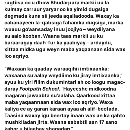
rugtiisa oo u dhow Bhudarpura markii uu la
kulmay carruur yaryar oo ka yimid dugsiga
degmada kuna sii jeeda aqalladooda. Waxay ka
cabanayeen la-qabsiga fahamka dugsiga, marka
wuxuu go’aansaday inuu joojiyo – weydiiyana
su’aalo kooban. Waana taas markii uu ku
baraarugay daah-fur ka yaabiyay – ardaydu,
xittaa midka ugu weyn maba yaqaanaan sida wax
loo aqriyo.
“Waxaan ka qaaday waraaqihii imtixaanka;
waxaana su’aalay weydiimo ku jiray imtixaanka,”
ayuu ku yiri filim dukumintari ah oo loogu magac-
daray
Footpath School. “
Hayeeshe midkoodna
magaran jawaabta su’aalaha. Qaarkood xittaa
maba yaqaannaan sida wax loo aqriyo. Waxa
kaliya ee ay garan karaan ayaa ah alif-beetada.
Taasina waxay igu beertay inaan wax un ka qabto
mushkiladan jirta. Waana sababtii aan 17 sano
kahor u bilaabay shaqadan.”