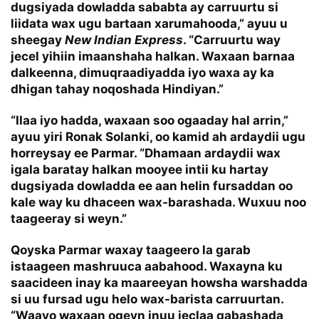
dugsiyada dowladda sababta ay carruurtu si
liidata wax ugu bartaan xarumahooda,” ayuu u
sheegay
New Indian Express
. “Carruurtu way
jecel yihiin imaanshaha halkan. Waxaan barnaa
dalkeenna, dimuqraadiyadda iyo waxa ay ka
dhigan tahay noqoshada Hindiyan.”
“Ilaa iyo hadda, waxaan soo ogaaday hal arrin,”
ayuu yiri Ronak Solanki, oo kamid ah ardaydii ugu
horreysay ee Parmar. “Dhamaan ardaydii wax
igala baratay halkan mooyee intii ku hartay
dugsiyada dowladda ee aan helin fursaddan oo
kale way ku dhaceen wax-barashada. Wuxuu noo
taageeray si weyn.”
Qoyska Parmar waxay taageero la garab
istaageen mashruuca aabahood. Waxayna ku
saacideen inay ka maareeyan howsha warshadda
si uu fursad ugu helo wax-barista carruurtan.
“Waayo waxaan ogeyn inuu jeclaa qabashada