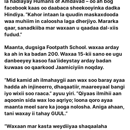
la hadlayay
Humans of Amdavad
– oo ah bog
facebook kaas oo daabaca sheekooyinka dadka
Hindiya. “Kahor intaan la quudin maskaxdooda
waa muhiim in caloosha laga dherjiyo. Mararka
qaar, sanadkiiba mar waxaan u qaadaa dal-xiis
fudud.”
Maanta, dugsiga
Footpath School
. waxaa arday
ka ah in ka badan 200. Waxaa 15-kii sano ee ugu
danbeeyey kasoo faa’iideystay arday badan
kuwaas oo qaarkood Jaamiciyiin noqday.
“Mid kamid ah ilmahaygii aan wax soo baray ayaa
hadda ah injineerro, dhaqaatiir, maareeyaal bangi
iyo wixii soo raaca.” ayuu yiri. “Qiyaas ilmihii aan
aqoonin sida wax loo aqriyo; loona qoro ayaa
maanta meel sare ka jooga nolosha. Aniga ahaan,
tani waxay ii tahay GUUL.”
“Waxaan mar kasta weydiiyaa shaqaalaha