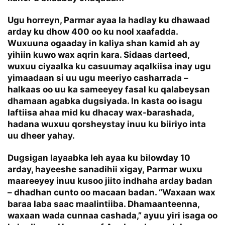
Ugu horreyn, Parmar ayaa la hadlay ku dhawaad
arday ku dhow 400 oo ku nool xaafadda.
Wuxuuna ogaaday in kaliya shan kamid ah ay
yihiin kuwo wax aqrin kara. Sidaas darteed,
wuxuu ciyaalka ku casuumay aqalkiisa inay ugu
yimaadaan si uu ugu meeriyo casharrada –
halkaas oo uu ka sameeyey fasal ku qalabeysan
dhamaan agabka dugsiyada. In kasta oo isagu
laftiisa ahaa mid ku dhacay wax-barashada,
hadana wuxuu qorsheystay inuu ku biiriyo inta
uu dheer yahay.
Dugsigan layaabka leh ayaa ku bilowday 10
arday, hayeeshe sanadihii xigay, Parmar wuxu
maareeyey inuu kusoo jiito indhaha arday badan
– dhadhan cunto oo macaan badan. “Waxaan wax
baraa laba saac maalintiiba. Dhamaanteenna,
waxaan wada cunnaa cashada,” ayuu yiri isaga oo