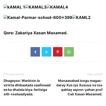
Qore: Zakariya Xasan Maxamed.
Previous article
Next article
Dhageyso: Warbixin la
Munaasabad loogu magac-
xiriirta dhibaatada caafimaad
daray Xus iyo Xusuus oo loo
ee ka dhalata biya-fariisiga
qabtay aqoon-yahan prof
xilli-roobaadyada.
Cali Xasan Maxamed.