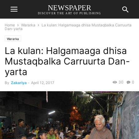
NEWSPAPER
DISCOVER THE ART OF PUBLISHING
Home
Wararka
La kulan: Halgamaaga dhisa Mustaqbalka Carruurta
Dan-yarta
Wararka
La kulan: Halgamaaga dhisa
Mustaqbalka Carruurta Dan-
yarta
30
0
By
Zakariya
-
April 12, 2017