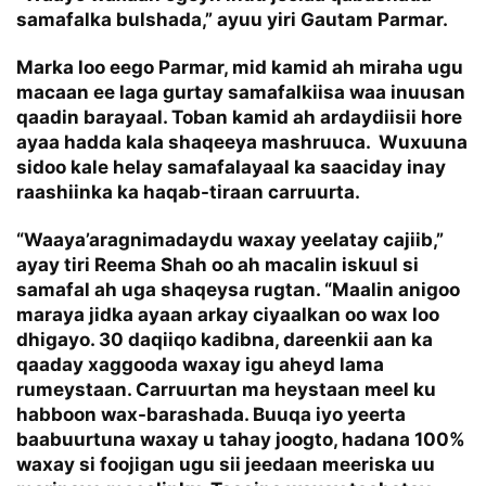
samafalka bulshada,” ayuu yiri Gautam Parmar.
Marka loo eego Parmar, mid kamid ah miraha ugu
macaan ee laga gurtay samafalkiisa waa inuusan
qaadin barayaal. Toban kamid ah ardaydiisii hore
ayaa hadda kala shaqeeya mashruuca. Wuxuuna
sidoo kale helay samafalayaal ka saaciday inay
raashiinka ka haqab-tiraan carruurta.
“Waaya’aragnimadaydu waxay yeelatay cajiib,”
ayay tiri Reema Shah oo ah macalin iskuul si
samafal ah uga shaqeysa rugtan. “Maalin anigoo
maraya jidka ayaan arkay ciyaalkan oo wax loo
dhigayo. 30 daqiiqo kadibna, dareenkii aan ka
qaaday xaggooda waxay igu aheyd lama
rumeystaan. Carruurtan ma heystaan meel ku
habboon wax-barashada. Buuqa iyo yeerta
baabuurtuna waxay u tahay joogto, hadana 100%
waxay si foojigan ugu sii jeedaan meeriska uu