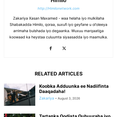
Himilo
http://Himilonetwork.com
Zakariya Xasan Maxamed - waa helaha iyo mulkiilaha
Shabakadda Himilo, qoraa, suxufi iyo geyfane u ol'oleeya
arrimaha bulshada iyo degaanka. Wuxuu marqaatiga
koowaad ka heystaa culuumta siyaasadda iyo maamulka.
RELATED ARTICLES
Koobka Adduunka ee Nadiifinta
Daaqadaha!
Zakariya
-
August 3, 2026
Tartanka Qodista Qubuuraha iyo