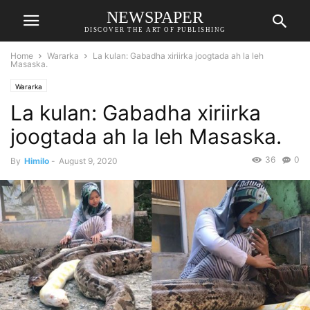
NEWSPAPER
DISCOVER THE ART OF PUBLISHING
Home
Wararka
La kulan: Gabadha xiriirka joogtada ah la leh
Masaska.
Wararka
La kulan: Gabadha xiriirka
joogtada ah la leh Masaska.
36
0
By
Himilo
-
August 9, 2020