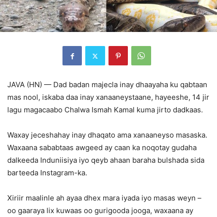
JAVA (HN) — Dad badan majecla inay dhaayaha ku qabtaan
mas nool, iskaba daa inay xanaaneystaane, hayeeshe, 14 jir
lagu magacaabo Chalwa Ismah Kamal kuma jirto dadkaas.
Waxay jeceshahay inay dhaqato ama xanaaneyso masaska.
Waxaana sababtaas awgeed ay caan ka noqotay gudaha
dalkeeda Induniisiya iyo qeyb ahaan baraha bulshada sida
barteeda Instagram-ka.
Xiriir maalinle ah ayaa dhex mara iyada iyo masas weyn –
oo gaaraya lix kuwaas oo gurigooda jooga, waxaana ay