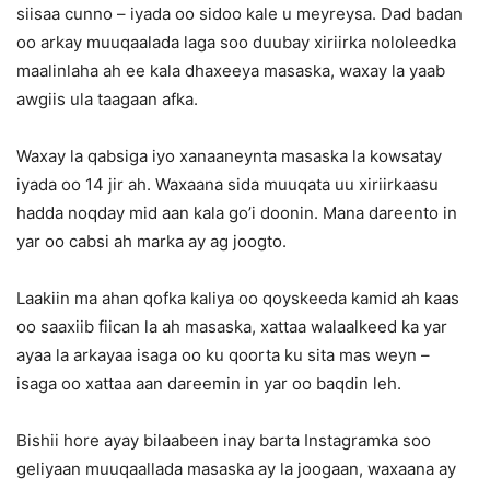
siisaa cunno – iyada oo sidoo kale u meyreysa. Dad badan
oo arkay muuqaalada laga soo duubay xiriirka nololeedka
maalinlaha ah ee kala dhaxeeya masaska, waxay la yaab
awgiis ula taagaan afka.
Waxay la qabsiga iyo xanaaneynta masaska la kowsatay
iyada oo 14 jir ah. Waxaana sida muuqata uu xiriirkaasu
hadda noqday mid aan kala go’i doonin. Mana dareento in
yar oo cabsi ah marka ay ag joogto.
Laakiin ma ahan qofka kaliya oo qoyskeeda kamid ah kaas
oo saaxiib fiican la ah masaska, xattaa walaalkeed ka yar
ayaa la arkayaa isaga oo ku qoorta ku sita mas weyn –
isaga oo xattaa aan dareemin in yar oo baqdin leh.
Bishii hore ayay bilaabeen inay barta Instagramka soo
geliyaan muuqaallada masaska ay la joogaan, waxaana ay