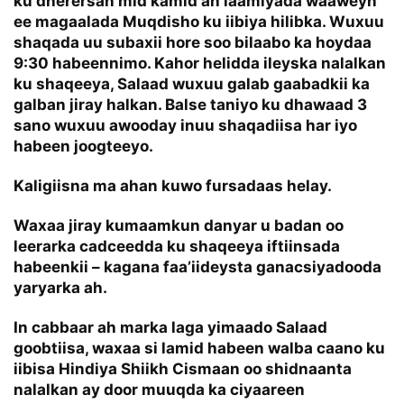
ku dherersan mid kamid ah laamiyada waaweyn
ee magaalada Muqdisho ku iibiya hilibka. Wuxuu
shaqada uu subaxii hore soo bilaabo ka hoydaa
9:30 habeennimo. Kahor helidda ileyska nalalkan
ku shaqeeya, Salaad wuxuu galab gaabadkii ka
galban jiray halkan. Balse taniyo ku dhawaad 3
sano wuxuu awooday inuu shaqadiisa har iyo
habeen joogteeyo.
Kaligiisna ma ahan kuwo fursadaas helay.
Waxaa jiray kumaamkun danyar u badan oo
leerarka cadceedda ku shaqeeya iftiinsada
habeenkii – kagana faa’iideysta ganacsiyadooda
yaryarka ah.
In cabbaar ah marka laga yimaado Salaad
goobtiisa, waxaa si lamid habeen walba caano ku
iibisa Hindiya Shiikh Cismaan oo shidnaanta
nalalkan ay door muuqda ka ciyaareen