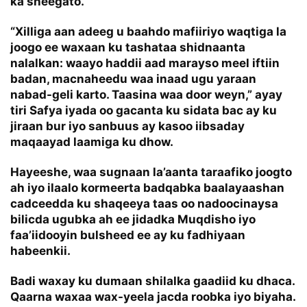
ka sheegato.
“Xilliga aan adeeg u baahdo mafiiriyo waqtiga la
joogo ee waxaan ku tashataa shidnaanta
nalalkan: waayo haddii aad marayso meel iftiin
badan, macnaheedu waa inaad ugu yaraan
nabad-geli karto. Taasina waa door weyn,” ayay
tiri Safya iyada oo gacanta ku sidata bac ay ku
jiraan bur iyo sanbuus ay kasoo iibsaday
maqaayad laamiga ku dhow.
Hayeeshe, waa sugnaan la’aanta taraafiko joogto
ah iyo ilaalo kormeerta badqabka baalayaashan
cadceedda ku shaqeeya taas oo nadoocinaysa
bilicda ugubka ah ee jidadka Muqdisho iyo
faa’iidooyin bulsheed ee ay ku fadhiyaan
habeenkii.
Badi waxay ku dumaan shilalka gaadiid ku dhaca.
Qaarna waxaa wax-yeela jacda roobka iyo biyaha.