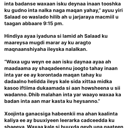
inta badanse waxaan isku deynaa inaan tooshka
ku gudno inta nalka naga maqan yahay,” ayuu yiri
Salaad oo waslado hilib ah u jarjaraya macmiil u
taagan abbaare 9:15 pm.
Hindiya ayaa iyaduna si lamid ah Salaad ku
maareysa mugdi marar ay ku aragto
maqnaanshiyaha ileyska nalalkan.
“Waxa ugu weyn ee aan isku daynaa ayaa ah
maadaama ay shaqadeennu joogto tahay inaan
inta yar ee ay korontada maqan tahay ku
dadaalno helidda ileys kale sida xittaa midka
kasoo iftiima dukaamada si aan howsheena u sii
wadanno. Dhib malahan inta yar waayo waxaa ka
badan inta aan mar kasta ku heysanno.”
Xoojinta ganacsiga habeenkii ma ahan kaalinta
kaliya ee ay buuxiyeen leerarka cadceedda ku
shaeeya. Waxaa kale si buuxda qeyb uga qaateen