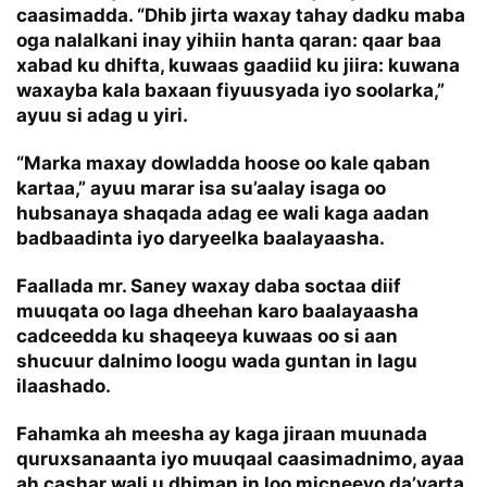
caasimadda. “Dhib jirta waxay tahay dadku maba
oga nalalkani inay yihiin hanta qaran: qaar baa
xabad ku dhifta, kuwaas gaadiid ku jiira: kuwana
waxayba kala baxaan fiyuusyada iyo soolarka,”
ayuu si adag u yiri.
“Marka maxay dowladda hoose oo kale qaban
kartaa,” ayuu marar isa su’aalay isaga oo
hubsanaya shaqada adag ee wali kaga aadan
badbaadinta iyo daryeelka baalayaasha.
Faallada mr. Saney waxay daba soctaa diif
muuqata oo laga dheehan karo baalayaasha
cadceedda ku shaqeeya kuwaas oo si aan
shucuur dalnimo loogu wada guntan in lagu
ilaashado.
Fahamka ah meesha ay kaga jiraan muunada
quruxsanaanta iyo muuqaal caasimadnimo, ayaa
ah cashar wali u dhiman in loo micneeyo da’yarta