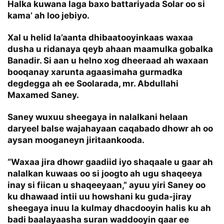
Halka kuwana laga baxo battariyada Solar oo si
kama’ ah loo jebiyo.
Xal u helid la’aanta dhibaatooyinkaas waxaa
dusha u ridanaya qeyb ahaan maamulka gobalka
Banadir. Si aan u helno xog dheeraad ah waxaan
booqanay xarunta agaasimaha gurmadka
degdegga ah ee Soolarada, mr. Abdullahi
Maxamed Saney.
Saney wuxuu sheegaya in nalalkani helaan
daryeel balse wajahayaan caqabado dhowr ah oo
aysan mooganeyn jiritaankooda.
“Waxaa jira dhowr gaadiid iyo shaqaale u gaar ah
nalalkan kuwaas oo si joogto ah ugu shaqeeya
inay si fiican u shaqeeyaan,” ayuu yiri Saney oo
ku dhawaad intii uu howshani ku guda-jiray
sheegaya inuu la kulmay dhacdooyin halis ku ah
badi baalayaasha suran waddooyin qaar ee