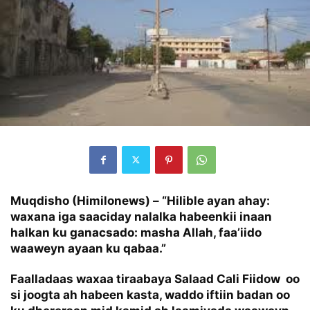
Muqdisho (Himilonews) –
“Hilible ayan ahay:
waxana iga saaciday nalalka habeenkii inaan
halkan ku ganacsado: masha Allah, faa’iido
waaweyn ayaan ku qabaa.”
Faalladaas waxaa tiraabaya Salaad Cali Fiidow oo
si joogta ah habeen kasta, waddo iftiin badan oo