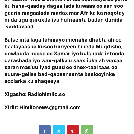
ku hana-qaaday dagaallada kuwaas oo aan soo
gaarin magaalada madax mar Afrika ka noqotay
mida ugu quruxda iyo hufnaanta badan dunida
saddaxaad.
Balse inta laga fahmayo micnaha dhabta ah ee
baalayaasha kusoo biiriyeen bilicda Muqdisho,
dowladda hoose ee Xamar iyo bulshada intooda
garashada iyo wax-galka u saaxiibka ah waxaa
saran mas’uuliyad guud oo dhex-taal taas oo
suura-gelisa bad-qabsanaanta baalooyinka
soolarka ku shaqeeya.
Xigasho: Radiohimilo.so
Xiriir: Himilonews@gmail.com