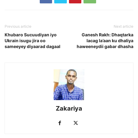
Previous article
Next article
Khubaro Sucuudiyan iyo
Ganesh Rakh: Dhaqtarka
Ukrain isugu jira oo
lacag la’aan ku dhaliya
sameeyey diyaarad dagaal
haweeneydii gabar dhasha
Zakariya