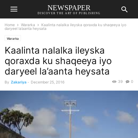
NEWSPAPER
DISCOVER THE ART OF PUBLISHING
Home
Wararka
Kaalinta nalalka ileyska qoraxda ku shaqeeya iyo
daryeel la’aanta heysata
Wararka
Kaalinta nalalka ileyska
qoraxda ku shaqeeya iyo
daryeel la’aanta heysata
39
0
By
Zakariya
-
December 25, 2016