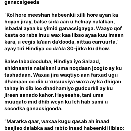
ganacsigeeda
“Kol hore meeshan habeenkii xilli hore ayan ka
hoyan jiray, balse sida aan u helnay nalalkan,
isbadal ayaa ku yimid ganacsigayga. Waayo qof
kasta oo raba inuu wax kaa iibso ayaa kuu imaan
kara, u eegis la’aan da’dooda, xittaa carruurta,”
ayay tiri Hindiya oo da’da 30-jirka ku dhow.
Balse labadooduba, Hindiya iyo Salaad,
shidnaanta nalalkani uma noqdaan joogto ay ku
tashadaan. Waxaa jira waqtiyo aan farxad ugu
dhamaan oo dib u xusuusiya waxa ay ka dhigan
tahay in dib loo dhadhamiyo gudcurkii ay ku
jireen sanado kahor. Hayeeshe, tani uma
muuqato mid dhib weyn ku leh hab sami u
socodka ganacsigooda.
“Mararka qaar, waxaa kugu qasab ah inaad
baajiso dalabka aad rabto inaad habeenkii iibiso: