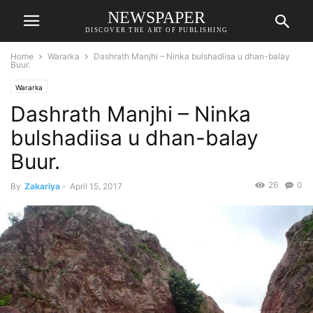
NEWSPAPER
DISCOVER THE ART OF PUBLISHING
Home
Wararka
Dashrath Manjhi – Ninka bulshadiisa u dhan-balay
Buur.
Wararka
Dashrath Manjhi – Ninka
bulshadiisa u dhan-balay
Buur.
26
0
By
Zakariya
-
April 15, 2017