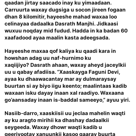
qaadan jirtay saacado inay ku yimaadaan.
Carruurta waxay dugsiga u socon jireen fogaan
dhan 8 kilomitir, hayeeshe mahad waxaa loo
celinayaa dadaalka Dasrath Manjhi. Jidkaasi
wuxuu noqday mid fudud. Hadda in ka badan 60
xaafadood ayaa maalin kasta adeegsada.
Hayeeshe maxaa qof kaliya ku qaadi kara in
howshan adag uu naf-hurnimo ku
xaqiijiyo? Dasrath ahaan, waxay aheyd jaceylkii
uu u qabay afadiisa. “Xaaskayga Faguni Devi,
ayaa ku dhaawacantay mar ay dulmaraysay
buurtan si ay biyo iigu keento; maalintaas kadib
waxaan isku dayay inaan xal raadiyo. Waxaana
go’aansaday inaan is-baddal sameeyo,” ayuu yiri.
Nasiib-darro, xaaskiisii uu jeclaa mahelin waqti
ay ku aragto mirihii ka dhashay dadaalkii
seygeeda. Waxay dhowr waqti kadib u
geeriyootay xanuunkii kasoo gaaray buurta