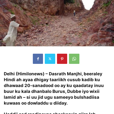
Delhi (Himilonews) – Dasrath Manjhi, beeraley
Hindi ah ayaa dhigay taariikh cusub kadib ku
dhawaad 20-sanadood oo ay ku qaadatay inuu
buur ku kala dhanbalo Burus, Dubbe iyo wixii
lamid ah – si uu jid ugu sameeyo bulshadiisa
kuwaas oo dowladdu u diiday.