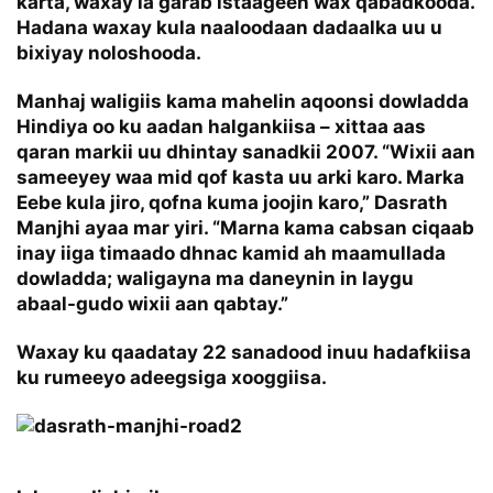
karta, waxay la garab istaageen wax qabadkooda.
Hadana waxay kula naaloodaan dadaalka uu u
bixiyay noloshooda.
Manhaj waligiis kama mahelin aqoonsi dowladda
Hindiya oo ku aadan halgankiisa – xittaa aas
qaran markii uu dhintay sanadkii 2007. “Wixii aan
sameeyey waa mid qof kasta uu arki karo. Marka
Eebe kula jiro, qofna kuma joojin karo,” Dasrath
Manjhi ayaa mar yiri. “Marna kama cabsan ciqaab
inay iiga timaado dhnac kamid ah maamullada
dowladda; waligayna ma daneynin in laygu
abaal-gudo wixii aan qabtay.”
Waxay ku qaadatay 22 sanadood inuu hadafkiisa
ku rumeeyo adeegsiga xooggiisa.