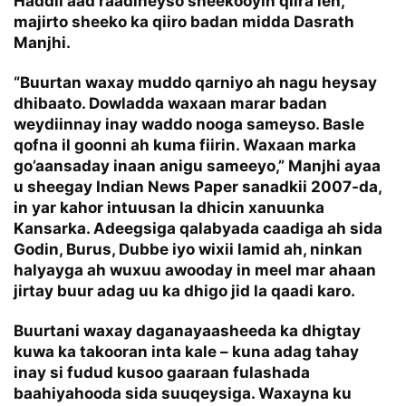
Haddii aad raadineyso sheekooyin qiira leh,
majirto sheeko ka qiiro badan midda Dasrath
Manjhi
.
“Buurtan waxay muddo qarniyo ah nagu heysay
dhibaato. Dowladda waxaan marar badan
weydiinnay inay waddo nooga sameyso. Basle
qofna il goonni ah kuma fiirin. Waxaan marka
go’aansaday inaan anigu sameeyo,” Manjhi ayaa
u sheegay Indian News Paper sanadkii 2007-da,
in yar kahor intuusan la dhicin xanuunka
Kansarka. Adeegsiga qalabyada caadiga ah sida
Godin, Burus, Dubbe iyo wixii lamid ah, ninkan
halyayga ah wuxuu awooday in meel mar ahaan
jirtay buur adag uu ka dhigo jid la qaadi karo.
Buurtani waxay daganayaasheeda ka dhigtay
kuwa ka takooran inta kale – kuna adag tahay
inay si fudud kusoo gaaraan fulashada
baahiyahooda sida suuqeysiga. Waxayna ku