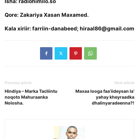
Isha: radiohimilo.so
Qore: Zakariya Xasan Maxamed.
Kala xiriir: farriin-danabeed; hiraal86@gmail.com
Previous article
Next article
Hindiya – Marka Tacliintu
Maxaa looga faa’iideysan la’
noqoto Mahuraanka
yahay kheyraadka
Nolosha.
dhalinyaradeenna?!