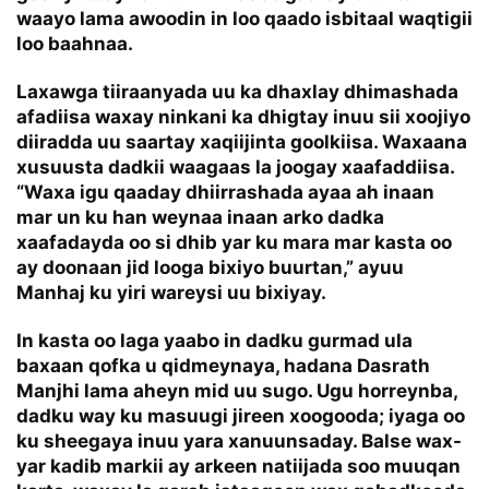
waayo lama awoodin in loo qaado isbitaal waqtigii
loo baahnaa.
Laxawga tiiraanyada uu ka dhaxlay dhimashada
afadiisa waxay ninkani ka dhigtay inuu sii xoojiyo
diiradda uu saartay xaqiijinta goolkiisa. Waxaana
xusuusta dadkii waagaas la joogay xaafaddiisa.
“Waxa igu qaaday dhiirrashada ayaa ah inaan
mar un ku han weynaa inaan arko dadka
xaafadayda oo si dhib yar ku mara mar kasta oo
ay doonaan jid looga bixiyo buurtan,” ayuu
Manhaj ku yiri wareysi uu bixiyay.
In kasta oo laga yaabo in dadku gurmad ula
baxaan qofka u qidmeynaya, hadana Dasrath
Manjhi lama aheyn mid uu sugo. Ugu horreynba,
dadku way ku masuugi jireen xoogooda; iyaga oo
ku sheegaya inuu yara xanuunsaday. Balse wax-
yar kadib markii ay arkeen natiijada soo muuqan