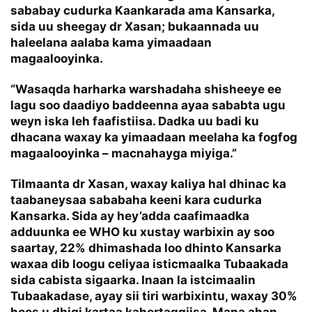
sababay cudurka Kaankarada ama Kansarka,
sida uu sheegay dr Xasan; bukaannada uu
haleelana aalaba kama yimaadaan
magaalooyinka.
“Wasaqda harharka warshadaha shisheeye ee
lagu soo daadiyo baddeenna ayaa sababta ugu
weyn iska leh faafistiisa. Dadka uu badi ku
dhacana waxay ka yimaadaan meelaha ka fogfog
magaalooyinka – macnahayga miyiga.”
Tilmaanta dr Xasan, waxay kaliya hal dhinac ka
taabaneysaa sababaha keeni kara cudurka
Kansarka. Sida ay hey’adda caafimaadka
adduunka ee WHO ku xustay warbixin ay soo
saartay, 22% dhimashada loo dhinto Kansarka
waxaa dib loogu celiyaa isticmaalka Tubaakada
sida cabista sigaarka. Inaan la istcimaalin
Tubaakadase, ayay sii tiri warbixintu, waxay 30%
hoos u dhigi kartaa kahortaggiisa. Mana ahan