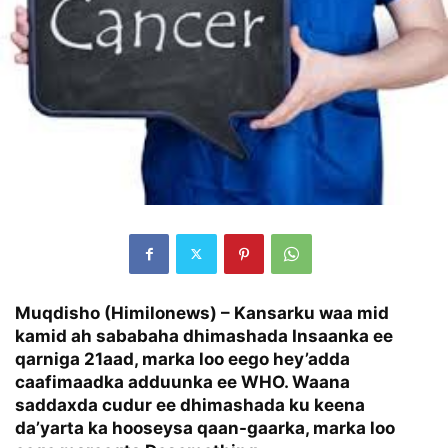
Muqdisho (Himilonews)
– Kansarku waa mid
kamid ah sababaha dhimashada Insaanka ee
qarniga 21aad, marka loo eego hey’adda
caafimaadka adduunka ee WHO. Waana
saddaxda cudur ee dhimashada ku keena
da’yarta ka hooseysa qaan-gaarka, marka loo