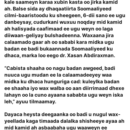
kale saameyn karaa xubin kasta oo jirka kamid
ah. Balse sida ay dhaqaatiirta Soomaaliyeed
cilmi-baaristoodu ku sheegeen, 6-dii sano ee ugu
danbeysay, cudurkani wuxuu noqday mid kamid
ah halisyada caafimaad ee ugu weyn oo laga
diiwaan-geliyay bulshadeenna. Waxaana jira
calaamado gaar ah oo sababi kara midka ugu
badan ee badi bukaannada Soomaaliyeed ku
dhaca, marka loo eego dr. Xasan Abdiraxman.
“Cabista shaaha oo nagu badan awgeed, badi
nuuca ugu mudan ee la calaamadeeyey waa
midka ku dhaca hunguriga cad: kuleylka badan
ee shaaha iyo wax walba oo aan diirrimaad dhexe
lahayn oo la cuno ayaana sababta ugu weyn iska
leh,” ayuu tilmaamay.
Dayaca heysta deegaanka oo badi u nugul wax-
yeellada kaga timaada dalalka shisheeye ayaa ah
mid kamid ah asbaabaha ugu waaweyn ee