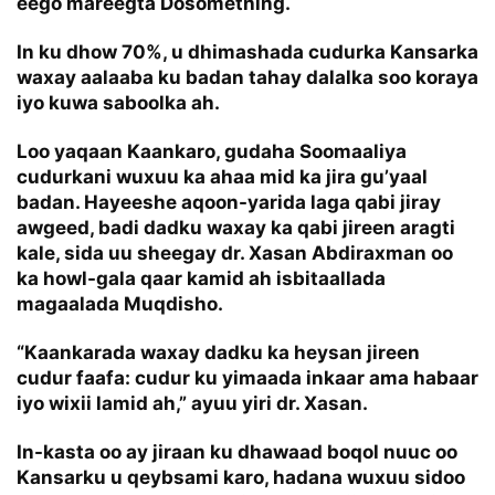
eego mareegta Dosomething.
In ku dhow 70%, u dhimashada cudurka Kansarka
waxay aalaaba ku badan tahay dalalka soo koraya
iyo kuwa saboolka ah.
Loo yaqaan Kaankaro, gudaha Soomaaliya
cudurkani wuxuu ka ahaa mid ka jira gu’yaal
badan. Hayeeshe aqoon-yarida laga qabi jiray
awgeed, badi dadku waxay ka qabi jireen aragti
kale, sida uu sheegay dr. Xasan Abdiraxman oo
ka howl-gala qaar kamid ah isbitaallada
magaalada Muqdisho.
“Kaankarada waxay dadku ka heysan jireen
cudur faafa: cudur ku yimaada inkaar ama habaar
iyo wixii lamid ah,” ayuu yiri dr. Xasan.
In-kasta oo ay jiraan ku dhawaad boqol nuuc oo
Kansarku u qeybsami karo, hadana wuxuu sidoo