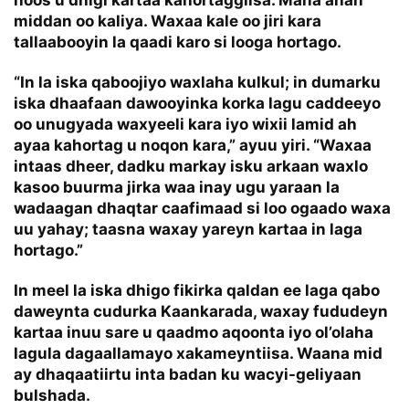
middan oo kaliya. Waxaa kale oo jiri kara
tallaabooyin la qaadi karo si looga hortago.
“In la iska qaboojiyo waxlaha kulkul; in dumarku
iska dhaafaan dawooyinka korka lagu caddeeyo
oo unugyada waxyeeli kara iyo wixii lamid ah
ayaa kahortag u noqon kara,” ayuu yiri. “Waxaa
intaas dheer, dadku markay isku arkaan waxlo
kasoo buurma jirka waa inay ugu yaraan la
wadaagan dhaqtar caafimaad si loo ogaado waxa
uu yahay; taasna waxay yareyn kartaa in laga
hortago.”
In meel la iska dhigo fikirka qaldan ee laga qabo
daweynta cudurka Kaankarada, waxay fududeyn
kartaa inuu sare u qaadmo aqoonta iyo ol’olaha
lagula dagaallamayo xakameyntiisa. Waana mid
ay dhaqaatiirtu inta badan ku wacyi-geliyaan
bulshada.