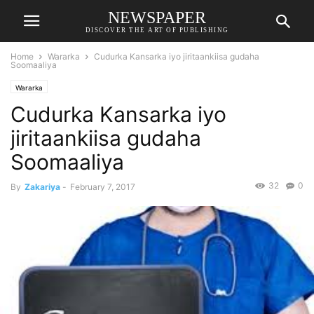
NEWSPAPER
DISCOVER THE ART OF PUBLISHING
Home
Wararka
Cudurka Kansarka iyo jiritaankiisa gudaha
Soomaaliya
Wararka
Cudurka Kansarka iyo
jiritaankiisa gudaha
Soomaaliya
32
0
By
Zakariya
-
February 7, 2017