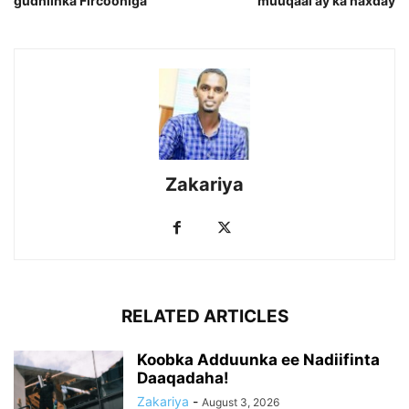
gudniinka Fircooniga
muuqaal ay ka naxday
Zakariya
RELATED ARTICLES
Koobka Adduunka ee Nadiifinta
Daaqadaha!
Zakariya
-
August 3, 2026