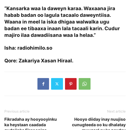
“Kansarka waa la daweyn karaa. Waxaana jira
habab badan oo lagula tacaalo daweyntiisa.
Waana in meel la iska dhigaa walwalka ugu
badan ee tibaaxa inaan lala tacaali karin. Cudur
majiro ilaa dawadiisana waa la helaa.”
Isha: radiohimilo.so
Qore: Zakariya Xasan Hiraal.
Previous article
Next article
Fikradaha ay hooyooyinku
Hooyo diiday inay nuujiso
ka heystaan caadada
cunugteeda oo ku dhalatay