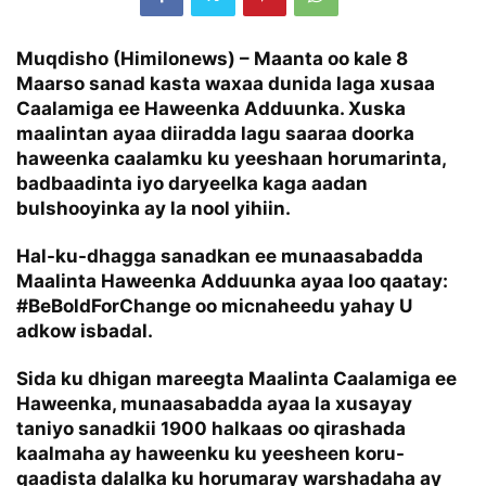
Muqdisho (Himilonews) – Maanta oo kale 8
Maarso sanad kasta waxaa dunida laga xusaa
Caalamiga ee Haweenka Adduunka. Xuska
maalintan ayaa diiradda lagu saaraa doorka
haweenka caalamku ku yeeshaan horumarinta,
badbaadinta iyo daryeelka kaga aadan
bulshooyinka ay la nool yihiin.
Hal-ku-dhagga sanadkan ee munaasabadda
Maalinta Haweenka Adduunka ayaa loo qaatay:
#BeBoldForChange oo micnaheedu yahay
U
adkow isbadal.
Sida ku dhigan mareegta Maalinta Caalamiga ee
Haweenka, munaasabadda ayaa la xusayay
taniyo sanadkii 1900 halkaas oo qirashada
kaalmaha ay haweenku ku yeesheen koru-
qaadista dalalka ku horumaray warshadaha ay