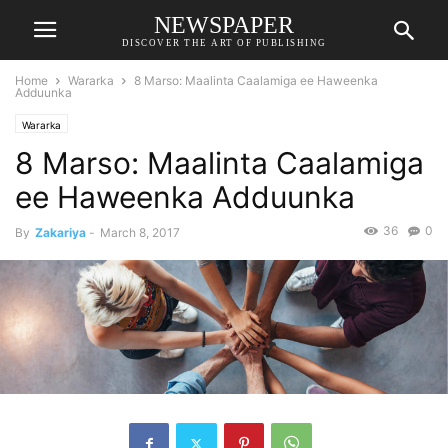
NEWSPAPER
DISCOVER THE ART OF PUBLISHING
Home
Wararka
8 Marso: Maalinta Caalamiga ee Haweenka
Adduunka
Wararka
8 Marso: Maalinta Caalamiga
ee Haweenka Adduunka
36
0
By
Zakariya
-
March 8, 2017