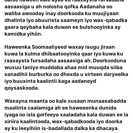
aasaasiga u ah nolosha qofka Aadanaha oo
waliba awooday inay doorkooda ku muujiyaan
dhalinta iyo abuurista saameyn iyo wax-qabadka
gaara qeybaha kala duwan ee bulshooyinka ay
kamidka yihiin.
Haweenka Soomaaliyeed waxay isugu jiraan
kuwa la kulma dhibaatooyinka qaar iyo kuwa ku
raaxaysta fursadaha aasaasiga ah. Doorkooduna
wuxuu taniyo muddaba ahaa mid muuqda siiba
sanadihii burburka oo dhexda u xirteen daryeelka
iyo buuxinta kaalintii kaga aadaneyd
qoysaskooda.
Waxayna maanta oo kale xusaan munaasabadda
maalinta caalamiga ah ee haweeenka dunida
iyaga oo isla gorfeeya xaaladaha kala duwan ee la
xiriira kaalintooda, wax-qabadkooda iyo doorka
ay ku leeyihiin is-badallada dalka ka dhacaya.