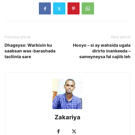
Previous article
Next article
Dhageyso: Warbixin ku
Hooyo – si ay wahsida ugala
saabsan wax-barashada
dirirto inankeeda –
tacliinta sare
sameyneysa fal cajiib leh
Zakariya