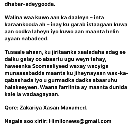
dhabar-adeygooda.
Walina waa kuwo aan ka daaleyn – inta
karaankooda ah – inay ku garab istaagaan kuwa
aan codka laheyn iyo kuwo aan maanta helin
ayaan nabadeed.
Tusaale ahaan, ku jiritaanka xaaladaha adag ee
dalku galay oo abaartu ugu weyn tahay,
haweenka Soomaaliyeed waxay wacyiga
munaasabadda maanta ku jiheynayaan wax-ka-
qabashada iyo u gurmadka dadka abaaruhu
halakeeyeen. Waana farriinta ay maanta dunida
kale la wadaagayaan.
Qore: Zakariya Xasan Maxamed.
Nagala soo xiriir: Himilonews@gmail.com