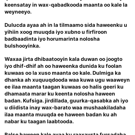
keensatay in wax-qabadkooda maanta oo kale la
weyneeyo.
Dulucda ayaa ah in la tilmaamo sida haweenku u
yihiin xoog muuqda iyo xubno u firfiroon
badbaadinta iyo horumarinta nolosha
bulshooyinka.
Waxaa jirta dhibaatooyin kala duwan oo joogto
iyo dhif-dhif ah oo haweenka dunida ku foolan
kuwaas oo la xuso maanta oo kale. Dulmiga ka
dhanka ah xuquuqdooda waa kuwa ugu waaweyn
ee ilaa maanta taagan kuwaas oo halis geeri ku
dhamaata marar ku keenta nolosha haween
badan. Kufsiga. jirdillada, guurka-qasabka ah iyo
u diidista inay wax-barato waa mushaakiladaha
ilaa maanta muuqda ee haween badan ku ah
nabar ku taagan laabtooda.
Balse haween kale ayaa ku raaxaysta fursadaha