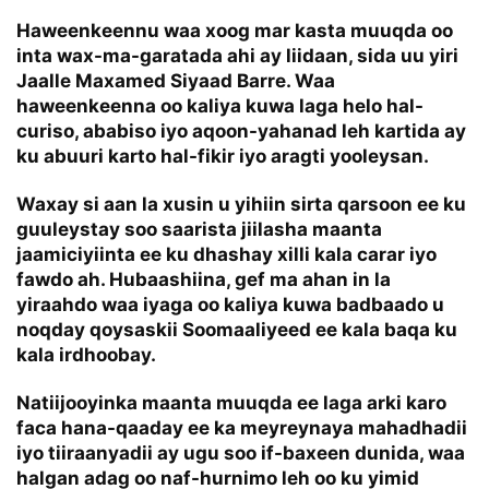
Haweenkeennu waa xoog mar kasta muuqda oo
inta wax-ma-garatada ahi ay liidaan, sida uu yiri
Jaalle Maxamed Siyaad Barre. Waa
haweenkeenna oo kaliya kuwa laga helo hal-
curiso, ababiso iyo aqoon-yahanad leh kartida ay
ku abuuri karto hal-fikir iyo aragti yooleysan.
Waxay si aan la xusin u yihiin sirta qarsoon ee ku
guuleystay soo saarista jiilasha maanta
jaamiciyiinta ee ku dhashay xilli kala carar iyo
fawdo ah. Hubaashiina, gef ma ahan in la
yiraahdo waa iyaga oo kaliya kuwa badbaado u
noqday qoysaskii Soomaaliyeed ee kala baqa ku
kala irdhoobay.
Natiijooyinka maanta muuqda ee laga arki karo
faca hana-qaaday ee ka meyreynaya mahadhadii
iyo tiiraanyadii ay ugu soo if-baxeen dunida, waa
halgan adag oo naf-hurnimo leh oo ku yimid