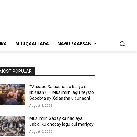
NKA
MUUQAALLADA
NAGU SAABSAN
MOST POPULAR
“Maxaad Xalaasha oo kaliya u
iibisaan?” – Muslimiin lagu heysto
Sababta ay Xalaasha u cunaan!
August 6, 2026
Muslimiin Gabay ka hadlaya
Jabkii ku dhacay lagu dul mariyay!
August 6, 2026