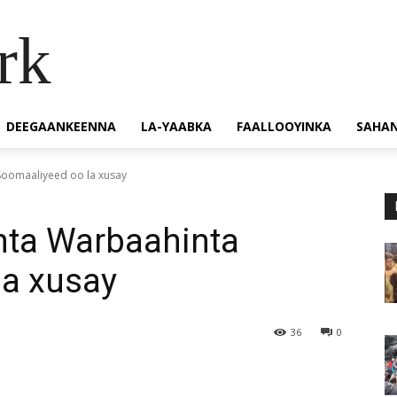
rk
DEEGAANKEENNA
LA-YAABKA
FAALLOOYINKA
SAHA
Soomaaliyeed oo la xusay
nta Warbaahinta
la xusay
36
0