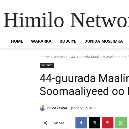
Himilo Netwo
HOME
WARARKA
KOBCIYE
DUNIDA MUSLIMKA
Home
Wararka
44-guurada Maalinta Warbaahinta 
Wararka
44-guurada Maali
Soomaaliyeed oo 
By
Zakariya
January 22, 2017
Share