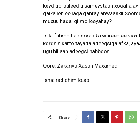
keyd qoraaleed u sameystaan xogaha ay 
galka leh ee laga qabtay abwaankii Sooma
muxuu hadal qiimo leeyahay?
In la fahmo hab qoraalka wareed ee suxuf
kordhin karto tayada adeegsiga afka, aya
ugu hiilaan adeegsi habboon.
Qore: Zakariya Xasan Maxamed.
Isha: radiohimilo.so
Share