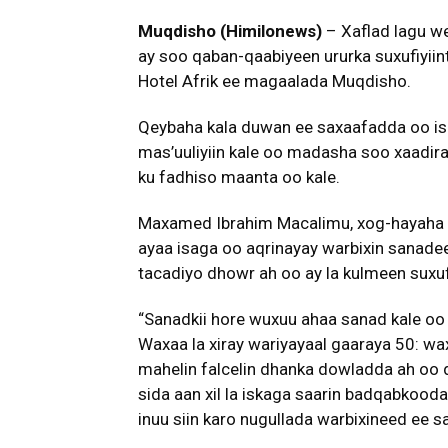
Muqdisho (Himilonews)
– Xaflad lagu w
ay soo qaban-qaabiyeen ururka suxufiyii
Hotel Afrik ee magaalada Muqdisho.
Qeybaha kala duwan ee saxaafadda oo isk
mas’uuliyiin kale oo madasha soo xaadir
ku fadhiso maanta oo kale.
Maxamed Ibrahim Macalimu, xog-hayaha
ayaa isaga oo aqrinayay warbixin sanade
tacadiyo dhowr ah oo ay la kulmeen suxufi
“Sanadkii hore wuxuu ahaa sanad kale oo 
Waxaa la xiray wariyayaal gaaraya 50: wa
mahelin falcelin dhanka dowladda ah oo
sida aan xil la iskaga saarin badqabkooda
inuu siin karo nugullada warbixineed ee s