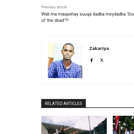
Previous article
Wali ma maqashay suuqa dadka meydadka ‘So
of the dead’?!
Zakariya
RELATED ARTICLES