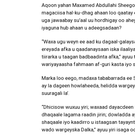
Aqoon yahan Maxamed Abdullahi Sheegow
magaciisa hal-ku-dhag ahaan loo qaatay 
uga jawaabay su’aal uu hordhigay oo ahe
iyaguna hub ahaan u adeegsadaan?
“Waxa ugu weyn ee aad ku dagaal-galays
ereyada afka u qaadanaysaan iska ilaaliy
tiirarka u taagan badbaadinta afka,” ayuu
wariyayaasha fahmaan af-guri kasta iyo 
Marka loo eego, madaxa tababarrada ee
ay la dageen howlaheeda, helidda wargey
suuragali la’.
“Dhicisow wuxuu yiri; waxaad dayacdeen w
dhaqaale lagama raadin jirin; dowladda ay
shaqaale iyo kaadirro u istaagsan tayayn
wado wargeyska Dalka,” ayuu yiri isaga oo