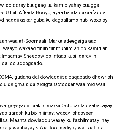
, oo qoray buugaag uu kamid yahay buugga
ee U hiili Afkada Hooyo, ayaa bahda saxaafadda
yd haddii askariguba ku dagaallamo hub, waxa ay
aan waa af-Soomaali. Marka adeegsiga aad
a: waayo waxaad tihiin tiir muhiim ah oo kamid ah
 tilmaamay Sheegow oo intaas kusii daray in
sida loo adeegsado.
 SOMA, gudaha dal dowladdiisa caqabado dhowr ah
s u dhigma sida Xidigta Octoobar waa mid wali
argeysyadii: laakiin markii Octobar la daabacayay
aa qarash ku bixin jirtay: waxay lahaayeen
tiisa. Maanta dowladdu waxay ku fashilmatay inay
 ka jawaabayay su’aal loo jeediyay warfaafinta.