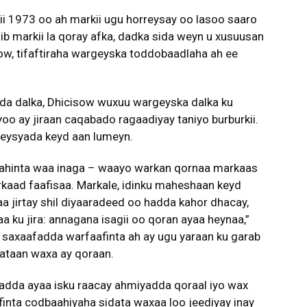
ii 1973 oo ah markii ugu horreysay oo lasoo saaro
b markii la qoray afka, dadka sida weyn u xusuusan
, tifaftiraha wargeyska toddobaadlaha ah ee
dda dalka, Dhicisow wuxuu wargeyska dalka ku
oo ay jiraan caqabado ragaadiyay taniyo burburkii.
geysyada keyd aan lumeyn.
ahinta waa inaga – waayo warkan qornaa markaas
rkaad faafisaa. Markale, idinku maheshaan keyd
 jirtay shil diyaaradeed oo hadda kahor dhacay,
a ku jira: annagana isagii oo qoran ayaa heynaa,”
in saxaafadda warfaafinta ah ay ugu yaraan ku garab
gataan waxa ay qoraan.
adda ayaa isku raacay ahmiyadda qoraal iyo wax
finta codbaahiyaha sidata waxaa loo jeediyay inay