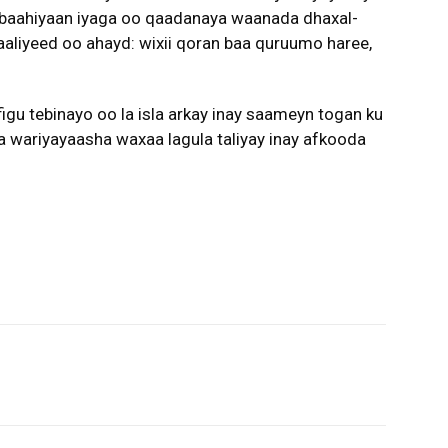
baahiyaan iyaga oo qaadanaya waanada dhaxal-
aliyeed oo ahayd: wixii qoran baa quruumo haree,
igu tebinayo oo la isla arkay inay saameyn togan ku
a wariyayaasha waxaa lagula taliyay inay afkooda