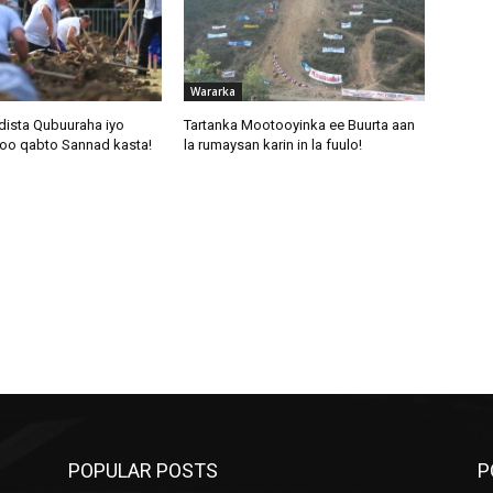
Wararka
dista Qubuuraha iyo
Tartanka Mootooyinka ee Buurta aan
oo qabto Sannad kasta!
la rumaysan karin in la fuulo!
POPULAR POSTS
P