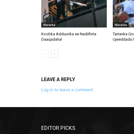
Wararka
Wararka
Koobka Adduunka ee Nadiifinta
Tartanka Qo
Daaqadaha!
Ujeeddada l
LEAVE A REPLY
Log in to leave a comment
EDITOR PICKS