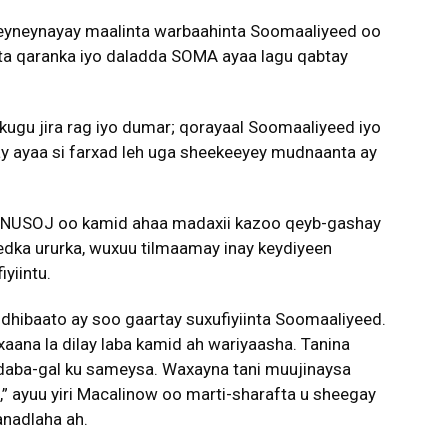
eyneynayay maalinta warbaahinta Soomaaliyeed oo
nta qaranka iyo daladda SOMA ayaa lagu qabtay
ugu jira rag iyo dumar; qorayaal Soomaaliyeed iyo
ay ayaa si farxad leh uga sheekeeyey mudnaanta ay
 NUSOJ oo kamid ahaa madaxii kazoo qeyb-gashay
edka ururka, wuxuu tilmaamay inay keydiyeen
yiintu.
dhibaato ay soo gaartay suxufiyiinta Soomaaliyeed.
xaana la dilay laba kamid ah wariyaasha. Tanina
 daba-gal ku sameysa. Waxayna tani muujinaysa
,” ayuu yiri Macalinow oo marti-sharafta u sheegay
anadlaha ah.