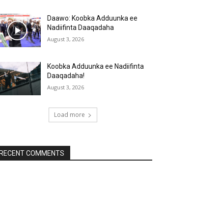
Daawo: Koobka Adduunka ee
Nadiifinta Daaqadaha
August 3, 2026
Koobka Adduunka ee Nadiifinta
Daaqadaha!
August 3, 2026
Load more
RECENT COMMENTS