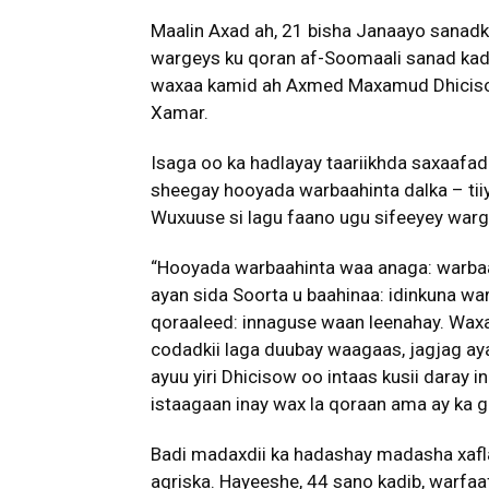
Maalin Axad ah, 21 bisha Janaayo sanadk
wargeys ku qoran af-Soomaali sanad kadi
waxaa kamid ah Axmed Maxamud Dhicisow
Xamar.
Isaga oo ka hadlayay taariikhda saxaafa
sheegay hooyada warbaahinta dalka – tiiy
Wuxuuse si lagu faano ugu sifeeyey war
“Hooyada warbaahinta waa anaga: warba
ayan sida Soorta u baahinaa: idinkuna wa
qoraaleed: innaguse waan leenahay. Waxaa
codadkii laga duubay waagaas, jagjag aya
ayuu yiri Dhicisow oo intaas kusii daray 
istaagaan inay wax la qoraan ama ay ka 
Badi madaxdii ka hadashay madasha xafl
aqriska. Hayeeshe, 44 sano kadib, warfaa