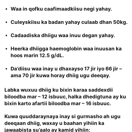
Waa in qofku caafimaadkiisu negi yahay.
Culeyskiisu ka badan yahay culaab dhan 50kg.
Cadaadiska dhiigu waa inuu degan yahay.
Heerka dhiigga haemoglobin waa inuusan ka
hoos marin 12.5 g/dL.
Da’diisu waa inay u dhaxayso 17 jir iyo 66 jir –
ama 70 jir kuwa horay dhiig ugu deeqay.
Labka wuxuu dhiig ku bixin karaa saddexdii
biloodba mar – 12 isbuuc, halka dhedigtuna ay ku
bixin karto afartii biloodba mar – 16 isbuuc.
Kuwa quuddaraynaya inay si gurmasho ah ugu
deeqaan dhiig, waxay u baahan yihiin ka
jawaabista su’aalo ay kamid yihiin;