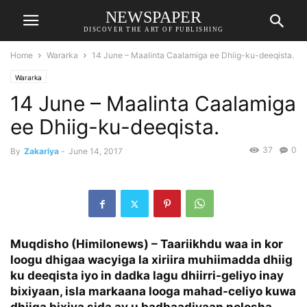
NEWSPAPER
DISCOVER THE ART OF PUBLISHING
Home
Wararka
14 June – Maalinta Caalamiga ee Dhiig-ku-deeqista.
Wararka
14 June – Maalinta Caalamiga
ee Dhiig-ku-deeqista.
37
0
By
Zakariya
-
June 14, 2017
Muqdisho (Himilonews) – Taariikhdu waa in kor
loogu dhigaa wacyiga la xiriira muhiimadda dhiig
ku deeqista iyo in dadka lagu dhiirri-geliyo inay
bixiyaan, isla markaana looga mahad-celiyo kuwa