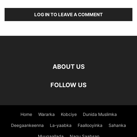
LOG IN TO LEAVE A COMMENT
ABOUT US
FOLLOW US
Home
Wararka
Kobciye
Dunida Muslimka
Deegaankeenna
La-yaabka
Faallooyinka
Sahanka
Muuqaallada
Nagu Saabsan