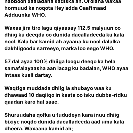
habboon xaaladaha kadiska ah. Ol’olaha waxaa
hormuud ka noqota Hey’adda Caafimaad
Adduunka WHO.
Waxaa jira tiro lagu qiyaasay 112.5 malyuun oo
dhiig ku deeqda oo dunida dacalladeeda ku kala
nool. Kala bar kamid ah ayaana ku nool dalalka
dakhligoodu sarreeyo, marka loo eego WHO.
57 dal ayaa 100% dhiiga loogu deeqo ka hela
samafalayaasha aan lacag ku badalan, WHO ayaa
intaas kusii dartay.
Waqtiga muddada dhiig la shubayo waa ku
dhawaad 10 daqiiqo in kasta oo isku dubba-ridku
qaadan karo hal saac.
Shuruudaha qofka u fududeyn kara inuu dhiig
bixiye noqdo dunida dacalladeeda aad uma kala
dheera. Waxaana kamid ah;