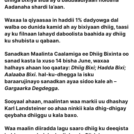
dhiiga bixiya sida ay u badbaadiyaan nolosha
Aadanaha shardi la’aan.
Waxaa la qiyaasaa in haddii 1% dadyowga dal
walba oo dunida kamid ah ay bixiyaan dhiig, taasi
ay ku filnaan lahayd daboolista baahida ay dhiig
ku shubista u qabaan.
Sanadkan Maalinta Caalamiga ee Dhiig Bixinta oo
sanad kasta la xuso 14 bisha June, waxaa
halhays ahaan loo qaatay:
Dhiig Bixi; Hadda Bixi;
Aalaaba Bixi.
hal-ku-dhegga la isku
baraarujinayo sanadkan ayaa sidoo kale ah –
Gargaarka Degdegga
.
Sooyaal ahaan, maalintan waa markii uu dhashay
Karl Landsteiner oo ahaa ninkii kala dhig-dhigay
qeybaha dhiiggu u kala baxo.
Waa maalin diiradda lagu saaro dhiig ku deeqista