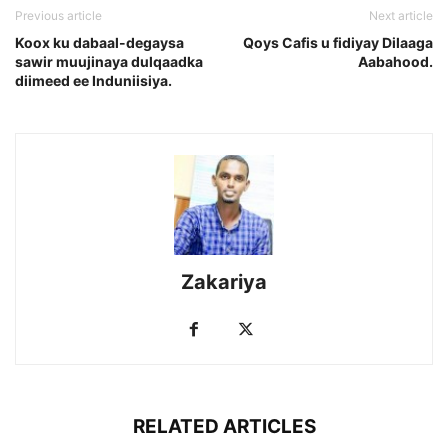
Previous article
Next article
Koox ku dabaal-degaysa
Qoys Cafis u fidiyay Dilaaga
sawir muujinaya dulqaadka
Aabahood.
diimeed ee Induniisiya.
Zakariya
RELATED ARTICLES