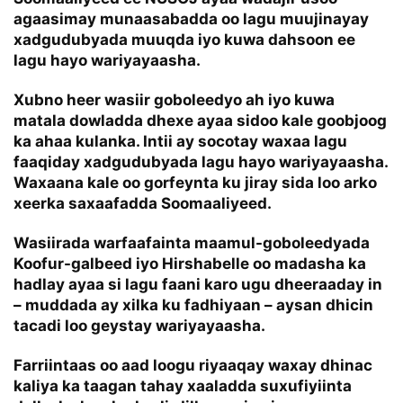
agaasimay munaasabadda oo lagu muujinayay
xadgudubyada muuqda iyo kuwa dahsoon ee
lagu hayo wariyayaasha.
Xubno heer wasiir goboleedyo ah iyo kuwa
matala dowladda dhexe ayaa sidoo kale goobjoog
ka ahaa kulanka. Intii ay socotay waxaa lagu
faaqiday xadgudubyada lagu hayo wariyayaasha.
Waxaana kale oo gorfeynta ku jiray sida loo arko
xeerka saxaafadda Soomaaliyeed.
Wasiirada warfaafainta maamul-goboleedyada
Koofur-galbeed iyo Hirshabelle oo madasha ka
hadlay ayaa si lagu faani karo ugu dheeraaday in
– muddada ay xilka ku fadhiyaan – aysan dhicin
tacadi loo geystay wariyayaasha.
Farriintaas oo aad loogu riyaaqay waxay dhinac
kaliya ka taagan tahay xaaladda suxufiyiinta