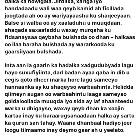
dalka ka howlgala. Jirdilka, xariga iyo
handadaadu wali waa qeyb kamid ah ficillada
joogtada ah oo ay wariyayaashu ku shaqeeyaan.
Balse si walba oo ay xaaladuhu u muuqdaan,
shaqada saxaafaddu waxay murqaha ku
fidsanaysaa qeybaha bulshada oo dhan – halkaas
oo ilaa baraha bulshada ay wararkooda ku
gaarsiiyaan bulshada.
Inta aan la gaarin ka hadalka xadgudubyada lagu
hayo suxufiyiinta, dad badan ayaa qaba in dib u
eegis qoto dheer marka hore lagu sameeyo
hannaanka ay ku shaqeyso warbaahinta. Helidda
qiimeyn sugan oo warbaahintu isaga sameyso
goldaloollada muuqda iyo sida ay laf ahaanteedu
warka u dhigayso, waxay qeyb dhan ka xoojin
kartaa inay ku baraarugsanaadaan halka ay sartu
ka qurun san tahay. Waana dhanbaal hadiyo jeer
loogu tilmaamo inay deymo gaar ah u yeelato.