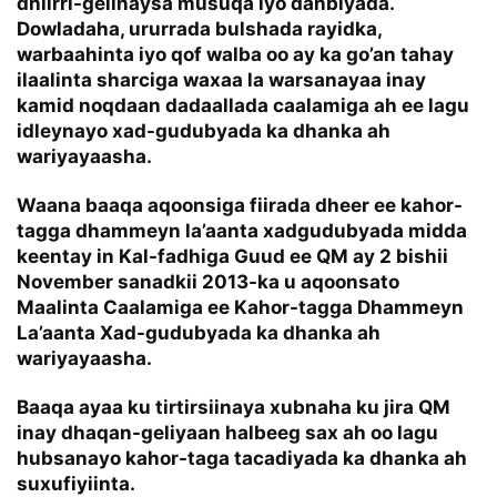
dhiirri-gelinaysa musuqa iyo danbiyada.
Dowladaha, ururrada bulshada rayidka,
warbaahinta iyo qof walba oo ay ka go’an tahay
ilaalinta sharciga waxaa la warsanayaa inay
kamid noqdaan dadaallada caalamiga ah ee lagu
idleynayo xad-gudubyada ka dhanka ah
wariyayaasha.
Waana baaqa aqoonsiga fiirada dheer ee kahor-
tagga dhammeyn la’aanta xadgudubyada midda
keentay in Kal-fadhiga Guud ee QM ay 2 bishii
November sanadkii 2013-ka u aqoonsato
Maalinta Caalamiga ee Kahor-tagga Dhammeyn
La’aanta Xad-gudubyada ka dhanka ah
wariyayaasha.
Baaqa ayaa ku tirtirsiinaya xubnaha ku jira QM
inay dhaqan-geliyaan halbeeg sax ah oo lagu
hubsanayo kahor-taga tacadiyada ka dhanka ah
suxufiyiinta.