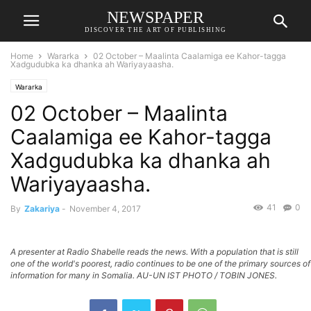
NEWSPAPER
DISCOVER THE ART OF PUBLISHING
Home
Wararka
02 October – Maalinta Caalamiga ee Kahor-tagga
Xadgudubka ka dhanka ah Wariyayaasha.
Wararka
02 October – Maalinta
Caalamiga ee Kahor-tagga
Xadgudubka ka dhanka ah
Wariyayaasha.
41
0
By
Zakariya
-
November 4, 2017
A presenter at Radio Shabelle reads the news. With a population that is still
one of the world's poorest, radio continues to be one of the primary sources of
information for many in Somalia. AU-UN IST PHOTO / TOBIN JONES.