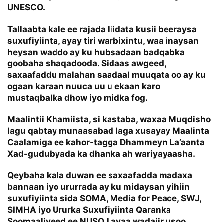
UNESCO.
Tallaabta kale ee rajada liidata kusii beeraysa
suxufiyiinta, ayay tiri warbixintu, waa inaysan
heysan waddo ay ku hubsadaan badqabka
goobaha shaqadooda. Sidaas awgeed,
saxaafaddu malahan saadaal muuqata oo ay ku
ogaan karaan nuuca uu u ekaan karo
mustaqbalka dhow iyo midka fog.
Maalintii Khamiista, si kastaba, waxaa Muqdisho
lagu qabtay munaasabad laga xusayay Maalinta
Caalamiga ee kahor-tagga Dhammeyn La’aanta
Xad-gudubyada ka dhanka ah wariyayaasha.
Qeybaha kala duwan ee saxaafadda madaxa
bannaan iyo ururrada ay ku midaysan yihiin
suxufiyiinta sida SOMA, Media for Peace, SWJ,
SIMHA iyo Ururka Suxufiyiinta Qaranka
Soomaaliyeed ee NUSOJ ayaa wadajir usoo