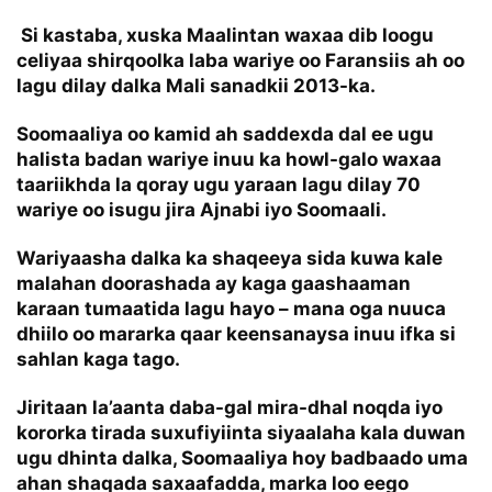
Si kastaba, xuska Maalintan waxaa dib loogu
celiyaa shirqoolka laba wariye oo Faransiis ah oo
lagu dilay dalka Mali sanadkii 2013-ka.
Soomaaliya oo kamid ah saddexda dal ee ugu
halista badan wariye inuu ka howl-galo waxaa
taariikhda la qoray ugu yaraan lagu dilay 70
wariye oo isugu jira Ajnabi iyo Soomaali.
Wariyaasha dalka ka shaqeeya sida kuwa kale
malahan doorashada ay kaga gaashaaman
karaan tumaatida lagu hayo – mana oga nuuca
dhiilo oo mararka qaar keensanaysa inuu ifka si
sahlan kaga tago.
Jiritaan la’aanta daba-gal mira-dhal noqda iyo
kororka tirada suxufiyiinta siyaalaha kala duwan
ugu dhinta dalka, Soomaaliya hoy badbaado uma
ahan shaqada saxaafadda, marka loo eego