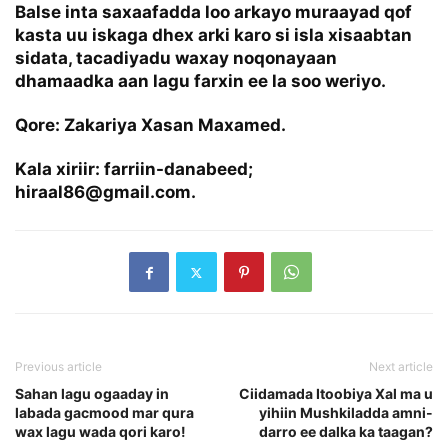
Balse inta saxaafadda loo arkayo muraayad qof
kasta uu iskaga dhex arki karo si isla xisaabtan
sidata, tacadiyadu waxay noqonayaan
dhamaadka aan lagu farxin ee la soo weriyo.
Qore: Zakariya Xasan Maxamed.
Kala xiriir: farriin-danabeed;
hiraal86@gmail.com.
Previous article
Next article
Sahan lagu ogaaday in
Ciidamada Itoobiya Xal ma u
labada gacmood mar qura
yihiin Mushkiladda amni-
wax lagu wada qori karo!
darro ee dalka ka taagan?