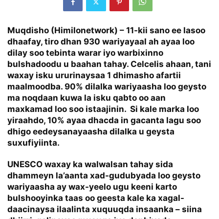
Muqdisho (Himilonetwork) – 11-kii sano ee lasoo
dhaafay, tiro dhan 930 wariyayaal ah ayaa loo
dilay soo tebinta warar iyo warbixinno
bulshadoodu u baahan tahay. Celcelis ahaan, tani
waxay isku ururinaysaa 1 dhimasho afartii
maalmoodba. 90% dilalka wariyaasha loo geysto
ma noqdaan kuwa la isku qabto oo aan
maxkamad loo soo istaajinin. Si kale marka loo
yiraahdo, 10% ayaa dhacda in gacanta lagu soo
dhigo eedeysanayaasha dilalka u geysta
suxufiyiinta.
UNESCO waxay ka walwalsan tahay sida
dhammeyn la’aanta xad-gudubyada loo geysto
wariyaasha ay wax-yeelo ugu keeni karto
bulshooyinka taas oo geesta kale ka xagal-
daacinaysa ilaalinta xuquuqda insaanka – siina