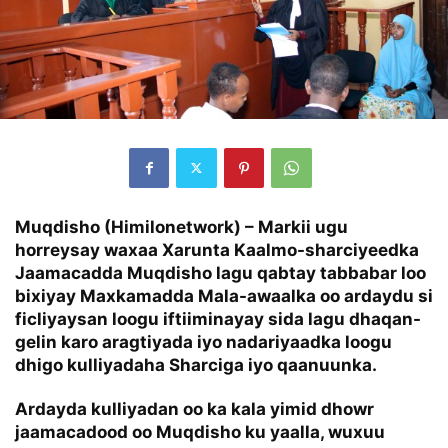
Muqdisho (Himilonetwork) – Markii ugu
horreysay waxaa Xarunta Kaalmo-sharciyeedka
Jaamacadda Muqdisho lagu qabtay tabbabar loo
bixiyay Maxkamadda Mala-awaalka oo ardaydu si
ficliyaysan loogu iftiiminayay sida lagu dhaqan-
gelin karo aragtiyada iyo nadariyaadka loogu
dhigo kulliyadaha Sharciga iyo qaanuunka.
Ardayda kulliyadan oo ka kala yimid dhowr
jaamacadood oo Muqdisho ku yaalla, wuxuu