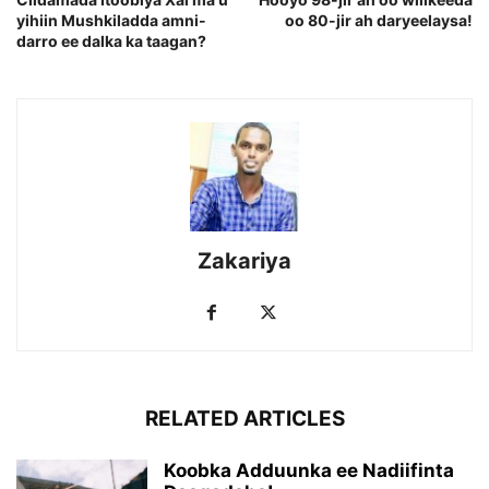
yihiin Mushkiladda amni-
oo 80-jir ah daryeelaysa!
darro ee dalka ka taagan?
Zakariya
RELATED ARTICLES
Koobka Adduunka ee Nadiifinta