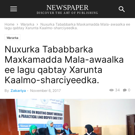
NEWSPAPER
DISCOVER THE ART OF PUBLISHING
Home
Wararka
Nuxurka Tababbarka Maxkamadda Mala-awaalka ee
lagu qabtay Xarunta Kaalmo-sharciyeedka.
Wararka
Nuxurka Tababbarka
Maxkamadda Mala-awaalka
ee lagu qabtay Xarunta
Kaalmo-sharciyeedka.
34
0
By
Zakariya
-
November 6, 2017