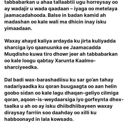
tabbabarkan u ahaa tallaabtii ugu horreysay oo
ay wadajir u wada qaadaan – iyaga oo metelaya
jaamacadahooda. Balse in badan kamid ah
madashan oo kale wali ma dhicin inay isku
yimaadaan.
Waxay ahayd kaliya ardayda ku jirta kuliyadda
sharciga iyo qaanuunka ee Jaamacadda
Muqdisho kuwa tiro dhowr jeer ah tabbabarkan
oo kale loogu qabtay Xarunta Kaalmo-
sharciyeedka.
Dal badi wax-barashadiisu ku sar go’an tahay
nadariyaadka ku qoran buugaagta oo aan helin
goobo sidan oo kale lagu dhaqan-geliyo cilmiga
qoran, aqoon-is-weydaarsiga iyo gorfeynta dhex-
taalka u ah oo ay isku dhiibdhiibayeen waxay
diraysay farriin soo daahday oo xilli ku
habboonayd in lala kowsado.