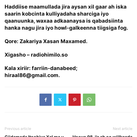
Haddiise maamullada jira aysan xil gaar ah iska
saarin kobcinta kulliyadaha sharciga iyo
qaanuunka, waxaa adkaanaysa is qabadsiinta
hanka nagu jira iyo howl-galkeenna tiigsiga fog.
Qore: Zakariya Xasan Maxamed.
Xigasho – radiohimilo.so
Kala xiriir: farriin-danabeed;
hiraal86@gmail.com.
Previous article
Next article
Ciidamada Itoobiya Xal ma u
Hooyo 98-jir ah oo wiilkeeda