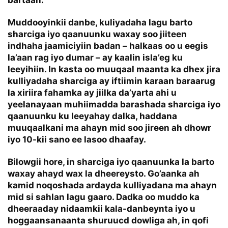
Muddooyinkii danbe, kuliyadaha lagu barto
sharciga iyo qaanuunku waxay soo jiiteen
indhaha jaamiciyiin badan – halkaas oo u eegis
la’aan rag iyo dumar – ay kaalin isla’eg ku
leeyihiin. In kasta oo muuqaal maanta ka dhex jira
kulliyadaha sharciga ay iftiimin karaan baraarug
la xiriira fahamka ay jiilka da’yarta ahi u
yeelanayaan muhiimadda barashada sharciga iyo
qaanuunku ku leeyahay dalka, haddana
muuqaalkani ma ahayn mid soo jireen ah dhowr
iyo 10-kii sano ee lasoo dhaafay.
Bilowgii hore, in sharciga iyo qaanuunka la barto
waxay ahayd wax la dheereysto. Go’aanka ah
kamid noqoshada ardayda kulliyadana ma ahayn
mid si sahlan lagu gaaro. Dadka oo muddo ka
dheeraaday nidaamkii kala-danbeynta iyo u
hoggaansanaanta shuruucd dowliga ah, in qofi