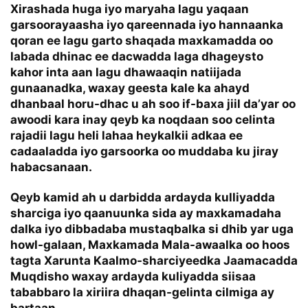
Xirashada huga iyo maryaha lagu yaqaan
garsoorayaasha iyo qareennada iyo hannaanka
qoran ee lagu garto shaqada maxkamadda oo
labada dhinac ee dacwadda laga dhageysto
kahor inta aan lagu dhawaaqin natiijada
gunaanadka, waxay geesta kale ka ahayd
dhanbaal horu-dhac u ah soo if-baxa jiil da’yar oo
awoodi kara inay qeyb ka noqdaan soo celinta
rajadii lagu heli lahaa heykalkii adkaa ee
cadaaladda iyo garsoorka oo muddaba ku jiray
habacsanaan.
Qeyb kamid ah u darbidda ardayda kulliyadda
sharciga iyo qaanuunka sida ay maxkamadaha
dalka iyo dibbadaba mustaqbalka si dhib yar uga
howl-galaan, Maxkamada Mala-awaalka oo hoos
tagta Xarunta Kaalmo-sharciyeedka Jaamacadda
Muqdisho waxay ardayda kuliyadda siisaa
tababbaro la xiriira dhaqan-gelinta cilmiga ay
bartaan.