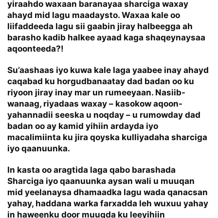
yiraahdo waxaan baranayaa sharciga waxay
ahayd mid lagu maadaysto. Waxaa kale oo
liifaddeeda lagu sii gaabin jiray halbeegga ah
barasho kadib halkee ayaad kaga shaqeynaysaa
aqoonteeda?!
Su’aashaas iyo kuwa kale laga yaabee inay ahayd
caqabad ku horgudbanaatay dad badan oo ku
riyoon jiray inay mar un rumeeyaan. Nasiib-
wanaag, riyadaas waxay – kasokow aqoon-
yahannadii seeska u noqday – u rumowday dad
badan oo ay kamid yihiin ardayda iyo
macalimiinta ku jira qoyska kulliyadaha sharciga
iyo qaanuunka.
In kasta oo aragtida laga qabo barashada
Sharciga iyo qaanuunka aysan wali u muuqan
mid yeelanaysa dhamaadka lagu wada qanacsan
yahay, haddana warka farxadda leh wuxuu yahay
in haweenku door muuqda ku leeyihiin