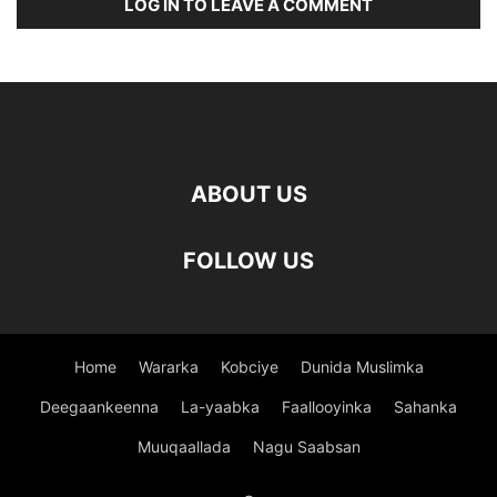
LOG IN TO LEAVE A COMMENT
ABOUT US
FOLLOW US
Home
Wararka
Kobciye
Dunida Muslimka
Deegaankeenna
La-yaabka
Faallooyinka
Sahanka
Muuqaallada
Nagu Saabsan