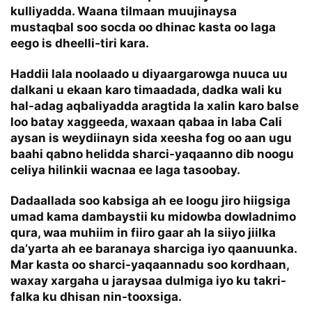
kulliyadda. Waana tilmaan muujinaysa
mustaqbal soo socda oo dhinac kasta oo laga
eego is dheelli-tiri kara.
Haddii lala noolaado u diyaargarowga nuuca uu
dalkani u ekaan karo timaadada, dadka wali ku
hal-adag aqbaliyadda aragtida la xalin karo balse
loo batay xaggeeda, waxaan qabaa in laba Cali
aysan is weydiinayn sida xeesha fog oo aan ugu
baahi qabno helidda sharci-yaqaanno dib noogu
celiya hilinkii wacnaa ee laga tasoobay.
Dadaallada soo kabsiga ah ee loogu jiro hiigsiga
umad kama dambaystii ku midowba dowladnimo
qura, waa muhiim in fiiro gaar ah la siiyo jiilka
da’yarta ah ee baranaya sharciga iyo qaanuunka.
Mar kasta oo sharci-yaqaannadu soo kordhaan,
waxay xargaha u jaraysaa dulmiga iyo ku takri-
falka ku dhisan nin-tooxsiga.