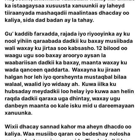
ka istaagaysaa xusuusta xanuunkii ay laheyd
tiiraanyada mashaqadii maalintaas dhacday oo
kaliya, sida dad badan ay la tahay.
Gu’ kaddib farxadda, rajada iyo riyooyinka ay ku
nool yihiin qaraabada dadkii ku baxay musiibada
wali waxay ku jirtaa soo kabsasho. 12 bilood oo
waagu ugu soo baxay arooryo aysan la
waabariisan dadkii ka baxay, maanta waxay ku
wada qanceen qaddarta. Waxayna ku jiraan
halgan hor leh iyo qorsheynta mustaqbal bilaa
walaal, waalid iyo widaay ah. Kuwa iilka ku
hubsaday meydadkii loo helay iyo kuwa aan helin
raqda dadkii qaraxa uga dhintay, waxay ugu
danbeyn maanta oo kale isku mid u dareemayaan
xanuunka.
Wixii dhacay sannad kahor ma aheyn dhacdo oo
kaliya. Waa musiibo qaran oo bedeshay nolosha