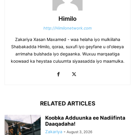
Himilo
http://Himilonetwork.com
Zakariya Xasan Maxamed - waa helaha iyo mulkiilaha
Shabakadda Himilo, qoraa, suxufi iyo geyfane u ol'oleeya
arrimaha bulshada iyo degaanka. Wuxuu marqaatiga
koowaad ka heystaa culuumta siyaasadda iyo maamulka.
RELATED ARTICLES
Koobka Adduunka ee Nadiifinta
Daaqadaha!
Zakariya
-
August 3, 2026