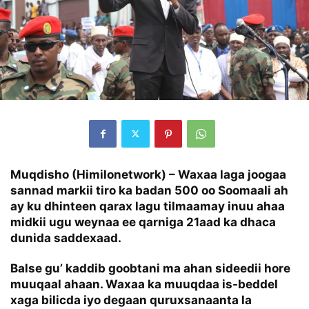
Muqdisho (Himilonetwork) –
Waxaa laga joogaa
sannad markii tiro ka badan 500 oo Soomaali ah
ay ku dhinteen qarax lagu tilmaamay inuu ahaa
midkii ugu weynaa ee qarniga 21aad ka dhaca
dunida saddexaad.
Balse gu’ kaddib goobtani ma ahan sideedii hore
muuqaal ahaan. Waxaa ka muuqdaa is-beddel
xaga bilicda iyo degaan quruxsanaanta la