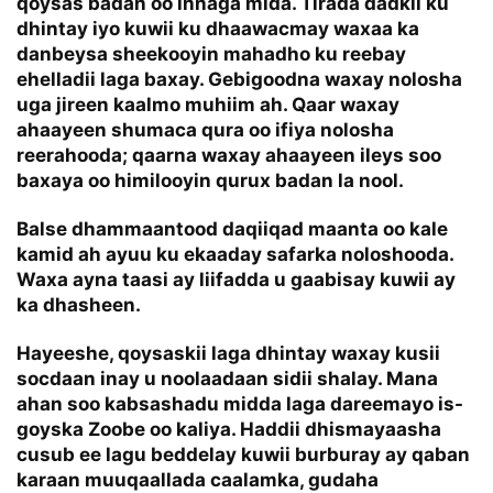
qoysas badan oo innaga mida. Tirada dadkii ku
dhintay iyo kuwii ku dhaawacmay waxaa ka
danbeysa sheekooyin mahadho ku reebay
ehelladii laga baxay. Gebigoodna waxay nolosha
uga jireen kaalmo muhiim ah. Qaar waxay
ahaayeen shumaca qura oo ifiya nolosha
reerahooda; qaarna waxay ahaayeen ileys soo
baxaya oo himilooyin qurux badan la nool.
Balse dhammaantood daqiiqad maanta oo kale
kamid ah ayuu ku ekaaday safarka noloshooda.
Waxa ayna taasi ay liifadda u gaabisay kuwii ay
ka dhasheen.
Hayeeshe, qoysaskii laga dhintay waxay kusii
socdaan inay u noolaadaan sidii shalay. Mana
ahan soo kabsashadu midda laga dareemayo is-
goyska Zoobe oo kaliya. Haddii dhismayaasha
cusub ee lagu beddelay kuwii burburay ay qaban
karaan muuqaallada caalamka, gudaha