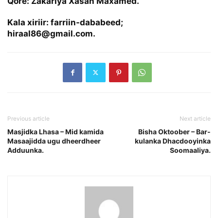
Qore: Zakariya Xasan Maxamed.
Kala xiriir: farriin-dababeed;
hiraal86@gmail.com
.
Previous article
Next article
Masjidka Lhasa – Mid kamida
Bisha Oktoober – Bar-
Masaajidda ugu dheerdheer
kulanka Dhacdooyinka
Adduunka.
Soomaaliya.