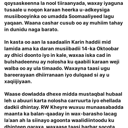
qoysaskeenna la nool tiiraanyada, waxay iyaguna
tusaale u noqon karaan heerka u-adkeysiga
musiibooyinka oo umadda Soomaaliyeed lagu
yaqaan. Waana cashar cusub oo ay muhiim tahay
in dunidu naga barato.
In kasta oo aan la saadaalin Karin haddii mid
lamida ama ka daran musiibadii 14-ka Oktoobar
ay dhici doonto iyo in kale, waxaa iska cad in
bulshadeennu ay nolosha ku qaabili karaan weji
walba oo ay ula timaado. Waxayna taasi ugu
bareerayaan dhiirranaan iyo dulqaad si ay u
xaqiijiyaan.
Waase dowladda dhexe midda mustaqbal hubaal
leh u abuuri karta nolosha carruurta iyo ehellada
dadkii dhintay. RW Kheyre wuxuu munaasabadda
maanta ka balan-qaaday in wax-barasho lacag
la’aan ah la siinayo agoonta waalidiintoodu ku
dhinteen qaraxa, waxaase taasi barbar socota