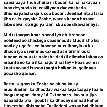
saaxiibaya. Indhuhuna in badan kama naxayaan
inay deymada ku xasiliyaan daawashada
dhismayaasha quruxda badan. Jeedaalinta afarta
jiho ee is-goyska Zoobe, waxaa kaaga baxaya
labo sawir oo ugu yaraan isku soo dhawaanaya.
Mid u taagan hour-socod iyo dhiirranaan
nololeed oo shacbiga caasimadda Muqdisho ku
nool ay uga fal-celinayaan musiibooyinka ku
dhaca iyo sawir maskaxeed aan tirmin oo u
taagan xusuusta nolosha dadkii qiimaha lahaa oo
maanta oo kale ifka nagu dhaafay – kaas oo mar
kasta oo aad isasoo taagto halkan ku gelinaya
gocasho qaraar.
Barta is-goyska Zoobe oo ah halka ay
musiibadani ka dhacday waxaa laga taagay taallo
loogu magac-daray 14 Oktoobar si loo muujiyo
baaxadda wixii goobta ka dhacay sannad kahor.
Hayeeshe, dhismaha Taalladani waxay hal dhinac