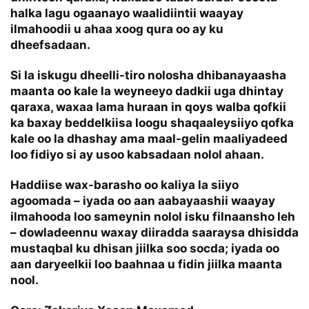
halka lagu ogaanayo waalidiintii waayay
ilmahoodii u ahaa xoog qura oo ay ku
dheefsadaan.
Si la iskugu dheelli-tiro nolosha dhibanayaasha
maanta oo kale la weyneeyo dadkii uga dhintay
qaraxa, waxaa lama huraan in qoys walba qofkii
ka baxay beddelkiisa loogu shaqaaleysiiyo qofka
kale oo la dhashay ama maal-gelin maaliyadeed
loo fidiyo si ay usoo kabsadaan nolol ahaan.
Haddiise wax-barasho oo kaliya la siiyo
agoomada – iyada oo aan aabayaashii waayay
ilmahooda loo sameynin nolol isku filnaansho leh
– dowladeennu waxay diiradda saaraysa dhisidda
mustaqbal ku dhisan jiilka soo socda; iyada oo
aan daryeelkii loo baahnaa u fidin jiilka maanta
nool.