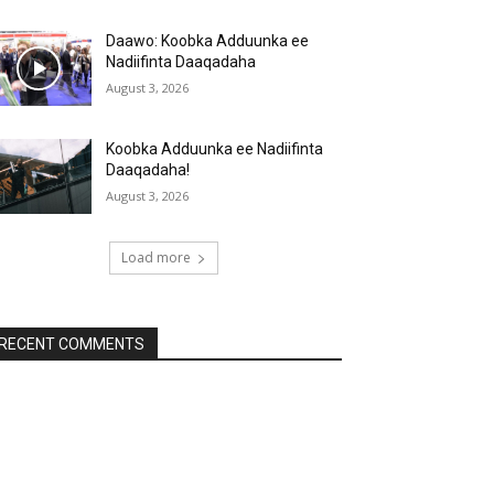
Daawo: Koobka Adduunka ee
Nadiifinta Daaqadaha
August 3, 2026
Koobka Adduunka ee Nadiifinta
Daaqadaha!
August 3, 2026
Load more
RECENT COMMENTS