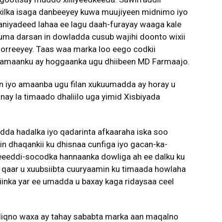
 xilka isaga danbeeyey kuwa muujiyeen midnimo iyo
daniyadeed lahaa ee lagu daah-furayay waaga kale
kuma darsan in dowladda cusub wajihi doonto wixii
 horreeyey. Taas waa marka loo eego codkii
lamaanku ay hoggaanka ugu dhiibeen MD Farmaajo.
n iyo amaanba ugu filan xukuumadda ay horay u
ay la timaado dhaliilo uga yimid Xisbiyada
adda hadalka iyo qadarinta afkaaraha iska soo
in dhaqankii ku dhisnaa cunfiga iyo gacan-ka-
 geeeddi-socodka hannaanka dowliga ah ee dalku ku
 qaar u xuubsiibta cuuryaamin ku timaada howlaha
iinka yar ee umadda u baxay kaga ridaysaa ceel
 liqno waxa ay tahay sababta marka aan maqalno