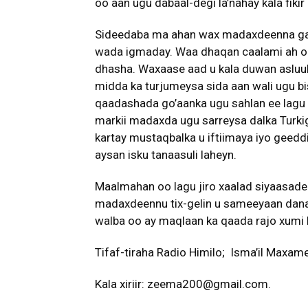
oo aan ugu dabaal-degi la’nahay kala fik
Sideedaba ma ahan wax madaxdeenna gaar
wada igmaday. Waa dhaqan caalami ah 
dhasha. Waxaase aad u kala duwan asluub
midda ka turjumeysa sida aan wali ugu bis
qaadashada go’aanka ugu sahlan ee lag
markii madaxda ugu sarreysa dalka Turkig
kartay mustaqbalka u iftiimaya iyo geed
aysan isku tanaasuli laheyn.
Maalmahan oo lagu jiro xaalad siyaasadee
madaxdeennu tix-gelin u sameeyaan dan
walba oo ay maqlaan ka qaada rajo xumi li
Tifaf-tiraha Radio Himilo; Isma’il Maxam
Kala xiriir: zeema200@gmail.com.