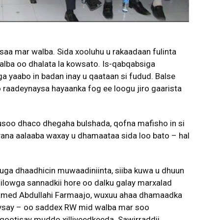
aa mar walba. Sida xooluhu u rakaadaan fulinta
lba oo dhalata la kowsato. Is-qabqabsiga
a yaabo in badan inay u qaataan si fudud. Balse
o raadeynaysa hayaanka fog ee loogu jiro gaarista
soo dhaco dhegaha bulshada, qofna mafisho in si
yana aalaaba waxay u dhamaataa sida loo bato – hal
 uga dhaadhicin muwaadiniinta, siiba kuwa u dhuun
Bilowga sannadkii hore oo dalku galay marxalad
med Abdullahi Farmaajo, wuxuu ahaa dhamaadka
eysay – oo saddex RW mid walba mar soo
otisay muddo xilliyeedkeeda. Sawirraddii