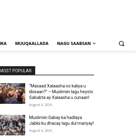
NKA
MUUQAALLADA
NAGU SAABSAN
MOST POPULAR
“Maxaad Xalaasha oo kaliya u
iibisaan?” – Muslimiin lagu heysto
Sababta ay Xalaasha u cunaan!
August 6, 2026
Muslimiin Gabay ka hadlaya
Jabkii ku dhacay lagu dul mariyay!
August 6, 2026