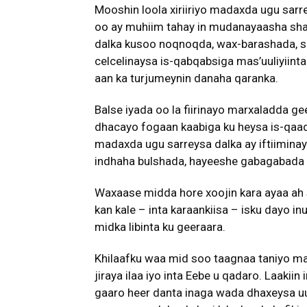
Mooshin loola xiriiriyo madaxda ugu sarre
oo ay muhiim tahay in mudanayaasha shar
dalka kusoo noqnoqda, wax-barashada, sha
celcelinaysa is-qabqabsiga mas’uuliyiint
aan ka turjumeynin danaha qaranka.
Balse iyada oo la fiirinayo marxaladda 
dhacayo fogaan kaabiga ku heysa is-qaada
madaxda ugu sarreysa dalka ay iftiimin
indhaha bulshada, hayeeshe gabagabada l
Waxaase midda hore xoojin kara ayaa ah 
kan kale – inta karaankiisa – isku dayo 
midka libinta ku geeraara.
Khilaafku waa mid soo taagnaa taniyo mar
jiraya ilaa iyo inta Eebe u qadaro. Laakiin
gaaro heer danta inaga wada dhaxeysa uu 