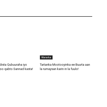
Wararka
dista Qubuuraha iyo
Tartanka Mootooyinka ee Buurta aan
oo qabto Sannad kasta!
la rumaysan karin in la fuulo!