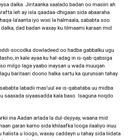
ysa dalka. Jiritaanka xaalado badan oo masiiri ah
afta leh ay isla qaadaa-dhigaan sida abaaraha
qa-la’aanta iyo wixii la halmaala, sababta soo
a dalka, dad badan waxay ku tilmaami karaan mid
geeddi-socodka dowladeed oo hadba gabbalku ugu
sho, in kale ayaa ku hal-adag in is-qab-qabsiga
ayso milgo laga yaabo inaysan u wada muuqan
agu baritaari doono halka sartu ka qurunsan tahay.
sababta labadii mas’uul ee is-qabataba uu midba
inuu saaxada siyaasadda kala baxo. Isaguna noqdo
kii ina Aadan arlada la dul-dejiyay, waana mid
 inaan garan karno sida khilaafka looga ilaaliyo inuu
halista u loogo, waxay caddeyn u tahay sida liidata