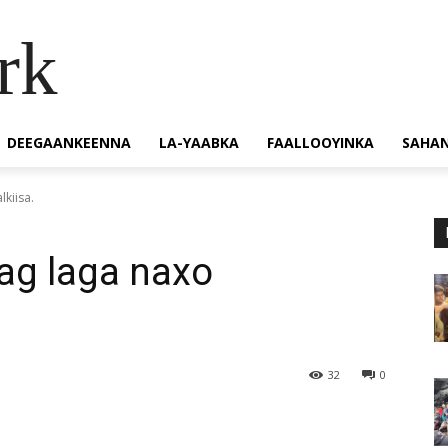
rk
DEEGAANKEENNA
LA-YAABKA
FAALLOOYINKA
SAHA
kiisa.
ag laga naxo
32
0