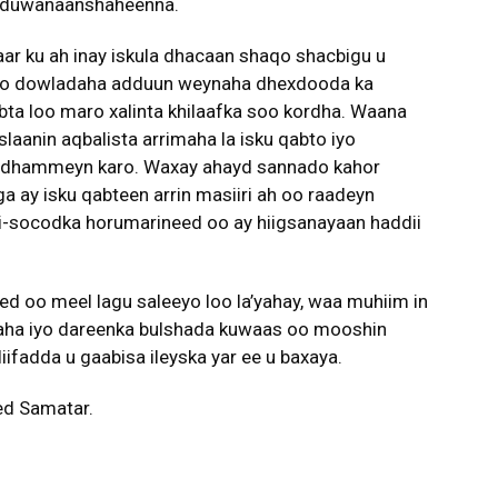
ir duwanaanshaheenna.
 ku ah inay iskula dhacaan shaqo shacbigu u
oo dowladaha adduun weynaha dhexdooda ka
ta loo maro xalinta khilaafka soo kordha. Waana
laanin aqbalista arrimaha la isku qabto iyo
u dhammeyn karo. Waxay ahayd sannado kahor
a ay isku qabteen arrin masiiri ah oo raadeyn
di-socodka horumarineed oo ay hiigsanayaan haddii
d oo meel lagu saleeyo loo la’yahay, waa muhiim in
aha iyo dareenka bulshada kuwaas oo mooshin
ifadda u gaabisa ileyska yar ee u baxaya.
ed Samatar.