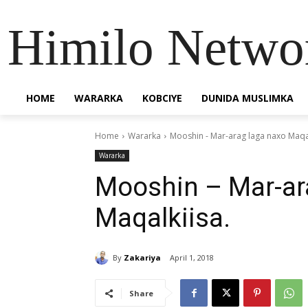
Himilo Netwo
HOME
WARARKA
KOBCIYE
DUNIDA MUSLIMKA
Home
Wararka
Mooshin - Mar-arag laga naxo Maqal
Wararka
Mooshin – Mar-ar
Maqalkiisa.
By
Zakariya
April 1, 2018
Share