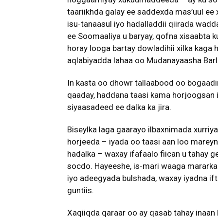
taariikhda galay ee saddexda mas’uul ee
isu-tanaasul iyo hadalladdii qiirada wad
ee Soomaaliya u baryay, qofna xisaabta 
horay looga bartay dowladihii xilka kaga
aqlabiyadda lahaa oo Mudanayaasha Bar
In kasta oo dhowr tallaabood oo bogaadi
qaaday, haddana taasi kama horjoogsan in
siyaasadeed ee dalka ka jira.
Biseylka laga gaarayo ilbaxnimada xurriy
horjeeda – iyada oo taasi aan loo mareyn
hadalka – waxay ifafaalo fiican u tahay
socdo. Hayeeshe, is-mari waaga mararka
iyo adeegyada bulshada, waxay iyadna ift
guntiis.
Xaqiiqda qaraar oo ay qasab tahay inaan