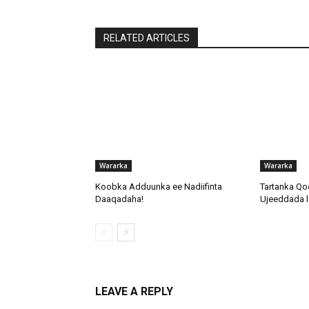
RELATED ARTICLES
Wararka
Wararka
Koobka Adduunka ee Nadiifinta
Tartanka Qo
Daaqadaha!
Ujeeddada l
LEAVE A REPLY