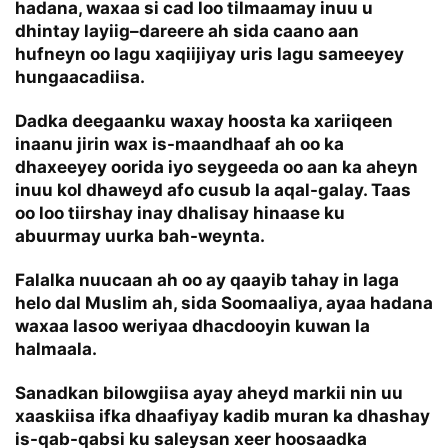
hadana, waxaa si cad loo tilmaamay inuu u
dhintay layiig–dareere ah sida caano aan
hufneyn oo lagu xaqiijiyay uris lagu sameeyey
hungaacadiisa.
Dadka deegaanku waxay hoosta ka xariiqeen
inaanu jirin wax is-maandhaaf ah oo ka
dhaxeeyey oorida iyo seygeeda oo aan ka aheyn
inuu kol dhaweyd afo cusub la aqal-galay. Taas
oo loo tiirshay inay dhalisay hinaase ku
abuurmay uurka bah-weynta.
Falalka nuucaan ah oo ay qaayib tahay in laga
helo dal Muslim ah, sida Soomaaliya, ayaa hadana
waxaa lasoo weriyaa dhacdooyin kuwan la
halmaala.
Sanadkan bilowgiisa ayay aheyd markii nin uu
xaaskiisa ifka dhaafiyay kadib muran ka dhashay
is-qab-qabsi ku saleysan xeer hoosaadka