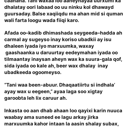
caanaha. Tani waxaa loo aaneynayaa uurxumi ka
dhalatay oori labaad oo uu ninku kol dhawayd
guursaday. Balse xaqiiqdu ma ahan mid si quman
wali farta loogu wada fiiqi karo.
Afada oo–kadib dhimashada seygeeda–hadda ah
carmal ay sugeyso inay koriso ubadkii ay isu
dhaleen iyada iyo marxuumka, waxay
gaashaanka u daruurtay eedeymahan iyada oo
tilmaantay inaysan aheyn wax ka suura-gala qof,
sida iyada oo kale ah, beer wax dhalay inay
ubadkeeda ogoomeyso.
“Tani waa been-abuur. Dhaqaatiirtu si indhala’
ayay wax u eegeen,” ayaa laga soo xigtay
garoobta leh lix caruur ah.
Inkasta oo aan dhab ahaan loo qayixi karin nuuca
waabay ama suneed ee lagu arkay jirka
marxuumka kahor intaan la aasin shalay subax,