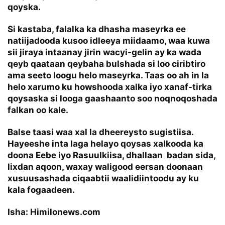
qoyska.
Si kastaba, falalka ka dhasha maseyrka ee
natiijadooda kusoo idleeya miidaamo, waa kuwa
sii jiraya intaanay jirin wacyi-gelin ay ka wada
qeyb qaataan qeybaha bulshada si loo ciribtiro
ama seeto loogu helo maseyrka. Taas oo ah in la
helo xarumo ku howshooda xalka iyo xanaf-tirka
qoysaska si looga gaashaanto soo noqnoqoshada
falkan oo kale.
Balse taasi waa xal la dheereysto sugistiisa.
Hayeeshe inta laga helayo qoysas xalkooda ka
doona Eebe iyo Rasuulkiisa, dhallaan badan sida,
lixdan aqoon, waxay waligood eersan doonaan
xusuusashada ciqaabtii waalidiintoodu ay ku
kala fogaadeen.
Isha: Himilonews.com