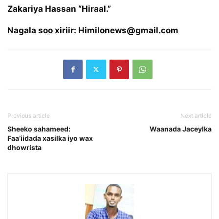
Zakariya Hassan “Hiraal.”
Nagala soo xiriir: Himilonews@gmail.com
Previous article
Next article
Sheeko sahameed:
Waanada Jaceylka
Faa’iidada xasilka iyo wax
dhowrista