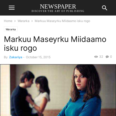
NEWSPAPER
DISCOVER THE ART OF PUBLISHING
Home
Wararka
Markuu Maseyrku Miidaamo isku rogo
Wararka
Markuu Maseyrku Miidaamo
isku rogo
32
0
By
Zakariya
-
October 15, 2015