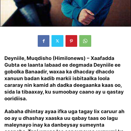
Deyniile, Muqdisho (Himilonews) – Xaafadda
Gubta ee laanta labaad ee degmada Deyniile ee
gobolka Banaadir, waxaa ka dhacday dhacdo
xanuun badan kadib markii isbitaalka loola
cararay nin kamid ah dadka deegaanka kaas oo,
sida la tibaaxay, ku sumoobay caano ay u qastay
ooridiisa.
Aabaha dhintay ayaa ifka uga tagay lix caruur ah
oo ay u dhashay xaaska uu qabay taas oo lagu
maleynayo inay ka danbeysay sumeynta