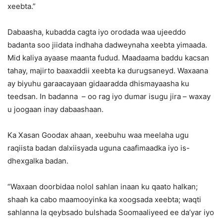
xeebta.”
Dabaasha, kubadda cagta iyo orodada waa ujeeddo
badanta soo jiidata indhaha dadweynaha xeebta yimaada.
Mid kaliya ayaase maanta fudud. Maadaama baddu kacsan
tahay, majirto baaxaddii xeebta ka durugsaneyd. Waxaana
ay biyuhu garaacayaan gidaaradda dhismayaasha ku
teedsan. In badanna – oo rag iyo dumar isugu jira – waxay
u joogaan inay dabaashaan.
Ka Xasan Goodax ahaan, xeebuhu waa meelaha ugu
raqiista badan dalxiisyada uguna caafimaadka iyo is-
dhexgalka badan.
“Waxaan doorbidaa nolol sahlan inaan ku qaato halkan;
shaah ka cabo maamooyinka ka xoogsada xeebta; waqti
sahlanna la qeybsado bulshada Soomaaliyeed ee da’yar iyo