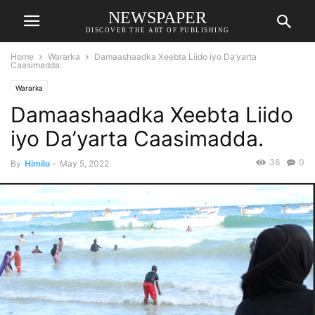
NEWSPAPER
DISCOVER THE ART OF PUBLISHING
Home
Wararka
Damaashaadka Xeebta Liido iyo Da’yarta
Caasimadda.
Wararka
Damaashaadka Xeebta Liido
iyo Da’yarta Caasimadda.
36
0
By
Himilo
-
May 5, 2022