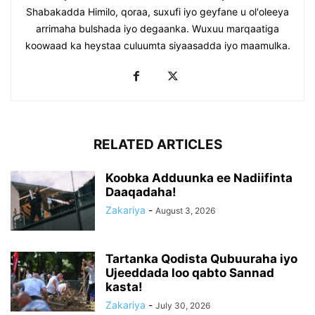
Shabakadda Himilo, qoraa, suxufi iyo geyfane u ol'oleeya
arrimaha bulshada iyo degaanka. Wuxuu marqaatiga
koowaad ka heystaa culuumta siyaasadda iyo maamulka.
RELATED ARTICLES
Koobka Adduunka ee Nadiifinta
Daaqadaha!
Zakariya
-
August 3, 2026
Tartanka Qodista Qubuuraha iyo
Ujeeddada loo qabto Sannad
kasta!
Zakariya
-
July 30, 2026