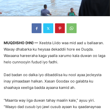
MUQDISHO (HN) —
Xeebta Liido waa mid aad u ballaaran.
Waxay dhabarka ku heysaa dekaddii hore ee Duqda.
Waxaana hareeraha kaga yaalla xarumo kala duwan oo laga
helo cunnooyin fudud iyo fadhi.
Dad badan oo dalka iyo dibaddiisa ku nool ayaa jecleysta
inay yimaadaan halkan. Xasan Goodax oo galabta ku
shaahaya xeeliga badda ayaana kamid ah.
“Maanta way iiga duwan tahay maalin kale,” ayuu yiri.
“Waayo dad cusub iyo jawi cusub ayaan ku qaadanaynaa