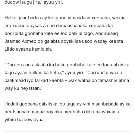
duqow isugu jira,” ayuu yiri.
Halka qaar badan ay keligood yimaadaan xeebaha, waxaa
jira xubno qoysas ah oo damaashaadka xeebaha ka
doorbida goobaha kale ee loo dalxiis tago. Abdirisaaq
Jaamac Axmed oo galabta qoyskiisa usoo waday xeebta
Liido ayaana kamid ah.
“Dareen aan aalaaba ka helin goobaha kale ee loo dalxiiska
tago ayaan halkan ka helaa,” ayuu yiri. “Carruurtu waa u
caafimaad iyo farxad xeebta – wax walba oo tamashle ahna
way ku heystaan.”
Haddii goobaha dalxiiska loo tago ay yihiin sanbabada ay ka
neefsadaan magaalooyinku, xeebaha dalkuna waxay u
yihiin halbowlayaal.