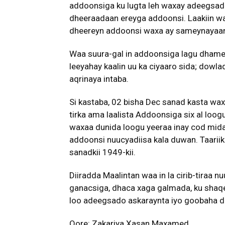
addoonsiga ku lugta leh waxay adeegsa
dheeraadaan ereyga addoonsi. Laakiin wa
dheereyn addoonsi waxa ay sameynayaa
Waa suura-gal in addoonsiga lagu dham
leeyahay kaalin uu ka ciyaaro sida; dowl
aqrinaya intaba.
Si kastaba, 02 bisha Dec sanad kasta wax
tirka ama laalista Addoonsiga six al loo
waxaa dunida loogu yeeraa inay cod mid
addoonsi nuucyadiisa kala duwan. Taariik
sanadkii 1949-kii.
Diiradda Maalintan waa in la cirib-tiraa
ganacsiga, dhaca xaga galmada, ku shaqey
loo adeegsado askaraynta iyo goobaha d
Qore: Zakariya Xasan Maxamed.