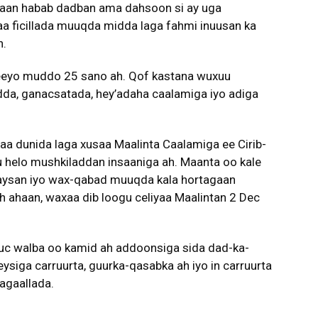
daan habab dadban ama dahsoon si ay uga
a ficillada muuqda midda laga fahmi inuusan ka
n.
eeyo muddo 25 sano ah. Qof kastana wuxuu
adda, ganacsatada, hey’adaha caalamiga iyo adiga
aa dunida laga xusaa Maalinta Caalamiga ee Cirib-
gu helo mushkiladdan insaaniga ah. Maanta oo kale
aysan iyo wax-qabad muuqda kala hortagaan
h ahaan, waxaa dib loogu celiyaa Maalintan 2 Dec
 nuuc walba oo kamid ah addoonsiga sida dad-ka-
siga carruurta, guurka-qasabka ah iyo in carruurta
agaallada.