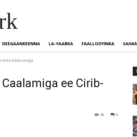
rk
DEEGAANKEENNA
LA-YAABKA
FAALLOOYINKA
SAHA
ib-tirka Addoonsiga
 Caalamiga ee Cirib-
38
0