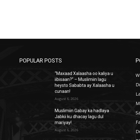
POPULAR POSTS
P
“Maxaad Xalaasha oo kaliya u
W
iibisaan?” – Muslimiin lagu
D
heysto Sababta ay Xalaasha u
cunaan!
L
August 6, 2026
M
Muslimiin Gabay ka hadlaya
S
Jabkii ku dhacay lagu dul
Fa
mariyay!
August 6, 2026
D