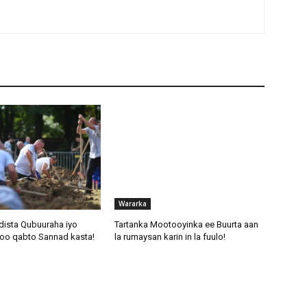
Wararka
dista Qubuuraha iyo
Tartanka Mootooyinka ee Buurta aan
oo qabto Sannad kasta!
la rumaysan karin in la fuulo!