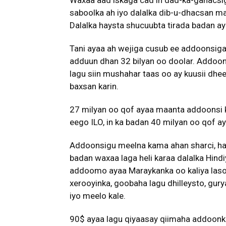
saboolka ah iyo dalalka dib-u-dhacsan m
Dalalka haysta shucuubta tirada badan a
Tani ayaa ah wejiga cusub ee addoonsig
adduun dhan 32 bilyan oo doolar. Addoon
lagu siin mushahar taas oo ay kuusii dhe
baxsan karin.
27 milyan oo qof ayaa maanta addoonsi k
eego ILO, in ka badan 40 milyan oo qof a
Addoonsigu meelna kama ahan sharci, ha
badan waxaa laga heli karaa dalalka Hind
addoomo ayaa Maraykanka oo kaliya lasoo
xerooyinka, goobaha lagu dhilleysto, g
iyo meelo kale.
90$ ayaa lagu qiyaasay qiimaha addoonka