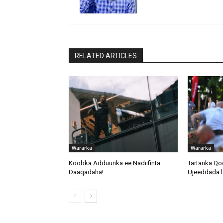
RELATED ARTICLES
Wararka
Wararka
Koobka Adduunka ee Nadiifinta
Tartanka Qo
Daaqadaha!
Ujeeddada l