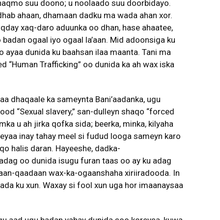
dhaqmo suu doono; u noolaado suu doorbidayo.
dhab ahaan, dhamaan dadku ma wada ahan xor.
oqday xaq-daro aduunka oo dhan, hase ahaatee,
 badan ogaal iyo ogaal la’aan. Mid adoonsiga ku
mo ayaa dunida ku baahsan ilaa maanta. Tani ma
d “Human Trafficking” oo dunida ka ah wax iska
raa dhaqaale ka sameynta Bani’aadanka, ugu
ood “Sexual slavery,” san-dulleyn shaqo “forced
ka u ah jirka qofka sida; beerka, minka, kilyaha
eyaa inay tahay meel si fudud looga sameyn karo
qo halis daran. Hayeeshe, dadka-
adag oo dunida isugu furan taas oo ay ku adag
 jaan-qaadaan wax-ka-ogaanshaha xiriiradooda. In
da ku xun. Waxay si fool xun uga hor imaanaysaa
gu aad ugu badan yahay dunida soo koreysa, kuwa