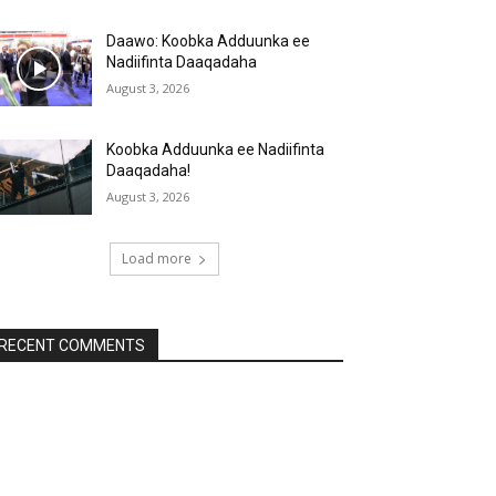
Daawo: Koobka Adduunka ee
Nadiifinta Daaqadaha
August 3, 2026
Koobka Adduunka ee Nadiifinta
Daaqadaha!
August 3, 2026
Load more
RECENT COMMENTS