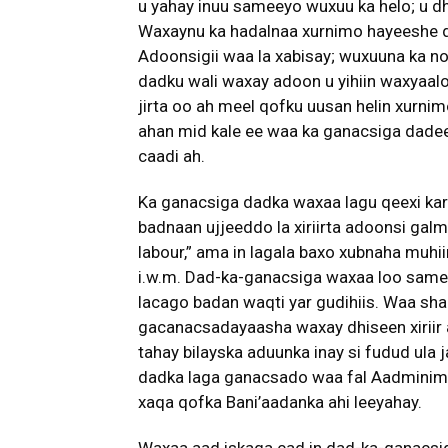
u yahay inuu sameeyo wuxuu ka helo; u 
Waxaynu ka hadalnaa xurnimo hayeeshe 
Adoonsigii waa la xabisay; wuxuuna ka n
dadku wali waxay adoon u yihiin waxyaalo
jirta oo ah meel qofku uusan helin xurni
ahan mid kale ee waa ka ganacsiga dadee
caadi ah.
Ka ganacsiga dadka waxaa lagu qeexi ka
badnaan ujjeeddo la xiriirta adoonsi galm
labour,” ama in lagala baxo xubnaha muhiim
i.w.m. Dad-ka-ganacsiga waxaa loo same
lacago badan waqti yar gudihiis. Waa sha
gacanacsadayaasha waxay dhiseen xiriir 
tahay bilayska aduunka inay si fudud ula
dadka laga ganacsado waa fal Aadminima
xaqa qofka Bani’aadanka ahi leeyahay.
Waxaa aad iskaga cad in dad-ka-ganacsi