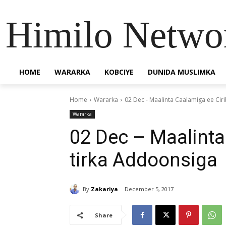
Himilo Netwo
HOME
WARARKA
KOBCIYE
DUNIDA MUSLIMKA
Home
Wararka
02 Dec - Maalinta Caalamiga ee Cir
Wararka
02 Dec – Maalinta
tirka Addoonsiga
By
Zakariya
December 5, 2017
Share