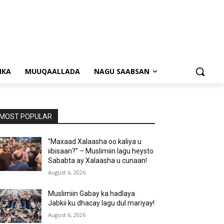
NKA
MUUQAALLADA
NAGU SAABSAN
MOST POPULAR
“Maxaad Xalaasha oo kaliya u
iibisaan?” – Muslimiin lagu heysto
Sababta ay Xalaasha u cunaan!
August 6, 2026
Muslimiin Gabay ka hadlaya
Jabkii ku dhacay lagu dul mariyay!
August 6, 2026