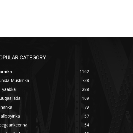
OPULAR CATEGORY
ararka
1162
unida Muslimka
738
a-yaabka
288
uuqaallada
109
ahanka
79
allooyinka
57
eegaankeenna
54