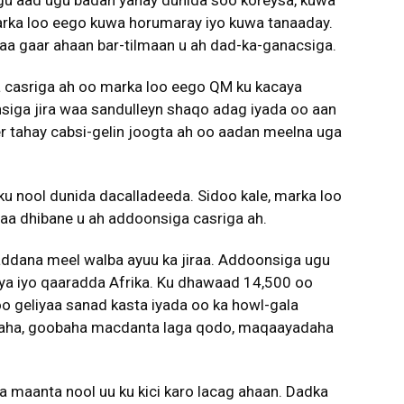
arka loo eego kuwa horumaray iyo kuwa tanaaday.
yaa gaar ahaan bar-tilmaan u ah dad-ka-ganacsiga.
a casriga ah oo marka loo eego QM ku kacaya
siga jira waa sandulleyn shaqo adag iyada oo aan
er tahay cabsi-gelin joogta ah oo aadan meelna uga
u nool dunida dacalladeeda. Sidoo kale, marka loo
yaa dhibane u ah addoonsiga casriga ah.
ddana meel walba ayuu ka jiraa. Addoonsiga ugu
iya iyo qaaradda Afrika. Ku dhawaad 14,500 oo
 geliyaa sanad kasta iyada oo ka howl-gala
uryaha, goobaha macdanta laga qodo, maqaayadaha
 maanta nool uu ku kici karo lacag ahaan. Dadka